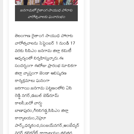
జనగామలో రైతాంగ సాయుధ పోరాట
వారోత్సవాలకు ఘనారంభం
తెలంగాణ రైతాంగ సాయుధ పోరాట
వారోత్సవాలను సెప్టెంబర్ 1 నుండి 17
వరకు సిపిఎం జనగామ జిల్లా కమిటీ
ఆధ్వర్యంలో నిర్వహిస్తున్నారు.ఈ
సందర్భంగా ఈరోజు ప్రారంభ సూచికగా
జిల్లా వ్యాప్తంగా జెండా ఆవిష్కరణ
కార్యక్రమాలు ఘనంగా
జరిగాయి.జనగామ పట్టణంలోని ఏసి
రెడ్డి నగర్,డబుల్ బెడ్‌రూమ్
కాలనీ,ఐదో వార్డు
బాణాపురం,గిరినిగడ్డ,సిపిఎం జిల్లా
కార్యాలయం,నెహ్రూ
పార్క్,ధర్మకంచ,సంజయ్‌నగర్,అంబేద్కర్
నగర్,కలెక్టరేట్ కార్యాలయం తదితర