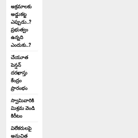
అక్రమాలకు
అడ్డుకట్ట
ఎప్పుడు..?
ప్రభుత్వం
ఉన్నది
ఎందుకు..?
చేయూత
పెన్షన్
దరఖాస్తు
కేంద్రం
ప్రారంభం
స్వామివారికి
మిశ్రమ వెండి
కిరీటం
విలేకరులపై
అనుచిత