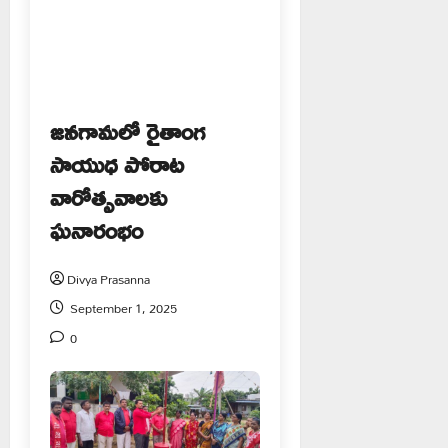
జనగామలో రైతాంగ
సాయుధ పోరాట
వారోత్సవాలకు
ఘనారంభం
Divya Prasanna
September 1, 2025
0