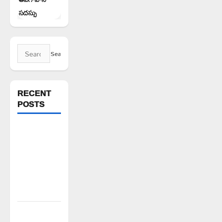
సదస్సు
Search
for:
RECENT
POSTS
అక్రమాలకు
అడ్డుకట్ట
ఎప్పుడు..?
ప్రభుత్వం
ఉన్నది
ఎందుకు..?
చేయూత