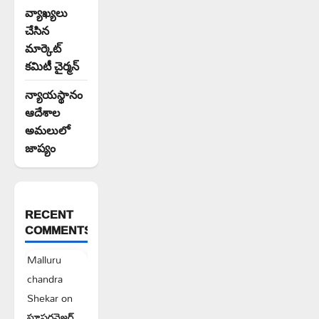
వ్యాఖ్యలు
చేసిన
మార్కెట్
కమిటీ చైర్మన్‌
న్యాయస్థానం
ఆదేశాల
అమలులో
జాప్యం
RECENT
COMMENTS
Malluru
chandra
Shekar
on
సూపరవైజర్