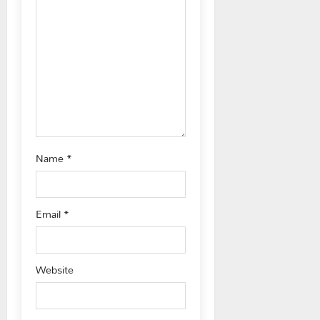
t
i
o
n
Name
*
Email
*
Website