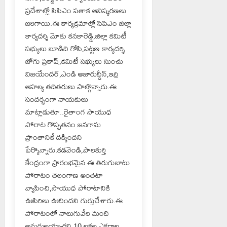
ప్రదేశాల్లో సిపిఎం పతాక ఆవిష్కరణలు
జరిగాయి.ఈ కార్యక్రమాల్లో సిపిఎం జిల్లా
కార్యదర్శి మోకు కనకారెడ్డి,జిల్లా కమిటీ
సభ్యులు బూడిది గోపి,పట్టణ కార్యదర్శి
జోగు ప్రకాష్,కమిటీ సభ్యులు సుంచు
విజయేందర్,ఎండి అజారుద్దీన్,ఇర్రి
అహల్య తదితరులు పాల్గొన్నారు.ఈ
సందర్భంగా నాయకులు
మాట్లాడుతూ..రైతాంగ సాయుధ
పోరాట గొప్పతనం జనగామ
ప్రాంతానికే దక్కిందని
పేర్కొన్నారు.కడవెండి,పాలకుర్తి
కేంద్రంగా ప్రారంభమైన ఈ తిరుగుబాటు
పోరాటం తెలంగాణ అంతటా
వ్యాపించి,సాయుధ పోరాటానికి
ఊపిరిలు ఊదిందని గుర్తుచేశారు.ఈ
పోరాటంలో నాలుగువేల మంది
అమరులయ్యారని,10 లక్షల ఎకరాల