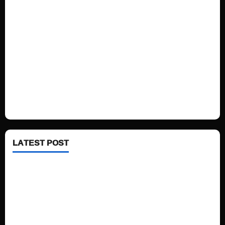
Home
Sports
Politics
Technology
Fashion
Health
LATEST POST
See latest Trump and Biden polling of America
Electric trains in Ukrainian cities
A volcano is erupting again in Japan