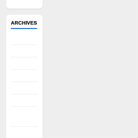
జాప్యం
ARCHIVES
August 2026
July 2026
June 2026
May 2026
April 2026
March 2026
February
2026
January 2026