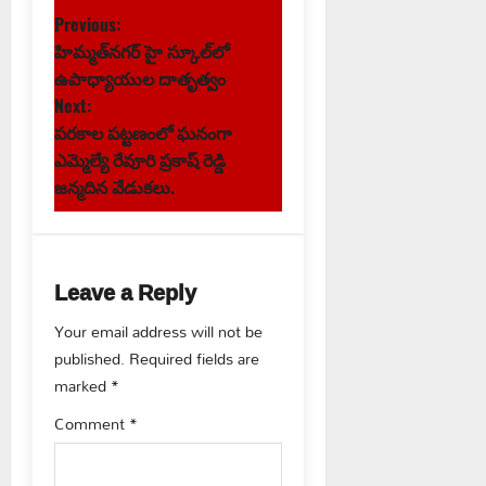
P
Previous:
హిమ్మత్‌నగర్ హై స్కూల్‌లో
o
ఉపాధ్యాయుల దాతృత్వం
s
Next:
పరకాల పట్టణంలో ఘనంగా
t
ఎమ్మెల్యే రేవూరి ప్రకాష్ రెడ్డి
జన్మదిన వేడుకలు.
n
a
Leave a Reply
v
Your email address will not be
i
published.
Required fields are
g
marked
*
Comment
*
a