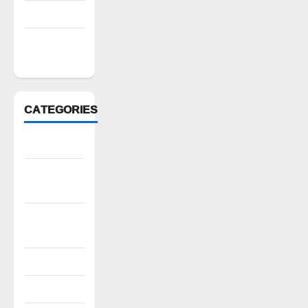
March 2022
February
2022
CATEGORIES
Anantapur
Andhra
Pradesh
Bhadradri
Kothagudem
CableTV live
City