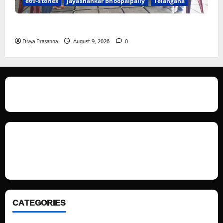
e69-stories
Jayashankar Bhoopalpally
Telangana
విలేకరులపై అనుచిత వ్యాఖ్యలు చేసిన మార్కెట్ కమిటీ చైర్మన్‌
Divya Prasanna
August 9, 2026
0
We love WordPress and we are here to provide you with professional
looking WordPress themes so that you can take your website one step
ahead. We focus on simplicity, elegant design and clean code.
CATEGORIES