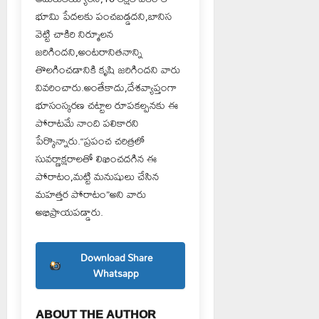
భూమి పేదలకు పంచబడ్డదని,బానిస
వెట్టి చాకిరి నిర్మూలన
జరిగిందని,అంటరానితనాన్ని
తొలగించడానికి కృషి జరిగిందని వారు
వివరించారు.అంతేకాదు,దేశవ్యాప్తంగా
భూసంస్కరణ చట్టాల రూపకల్పనకు ఈ
పోరాటమే నాంది పలికారని
పేర్కొన్నారు.“ప్రపంచ చరిత్రలో
సువర్ణాక్షరాలతో లిఖించదగిన ఈ
పోరాటం,మట్టి మనుషులు చేసిన
మహత్తర పోరాటం”అని వారు
అభిప్రాయపడ్డారు.
Download Share
Whatsapp
ABOUT THE AUTHOR