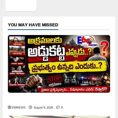
WordPress.org
YOU MAY HAVE MISSED
అక్రమాలకు అడ్డుకట్ట ఎప్పుడు..? ప్రభుత్వం ఉన్నది ఎందుకు..?
E69NEWS
August 9, 2026
0