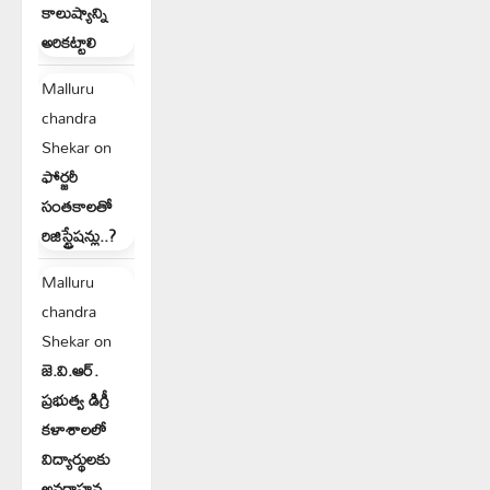
కాలుష్యాన్ని
అరికట్టాలి
Malluru
chandra
Shekar
on
ఫోర్జరీ
సంతకాలతో
రిజిస్ట్రేషన్లు..?
Malluru
chandra
Shekar
on
జె.వి.ఆర్.
ప్రభుత్వ డిగ్రీ
కళాశాలలో
విద్యార్థులకు
అవగాహన