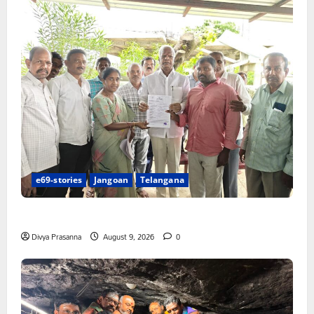
e69-stories
Jangoan
Telangana
చేయూత పెన్షన్ దరఖాస్తు కేంద్రం ప్రారంభం
Divya Prasanna
August 9, 2026
0