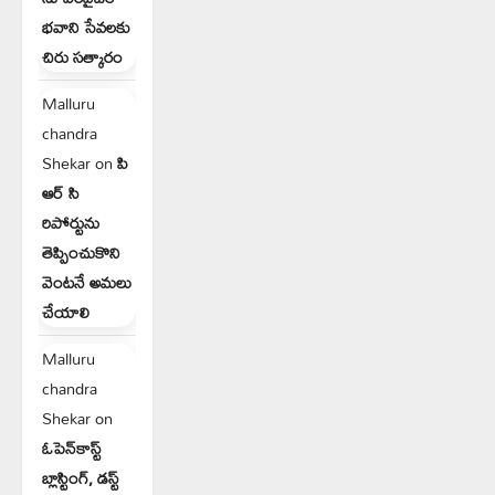
భవాని సేవలకు
చిరు సత్కారం
Malluru
chandra
Shekar
on
పి
ఆర్ సి
రిపోర్టును
తెప్పించుకొని
వెంటనే అమలు
చేయాలి
Malluru
chandra
Shekar
on
ఓపెన్‌కాస్ట్
బ్లాస్టింగ్, డస్ట్