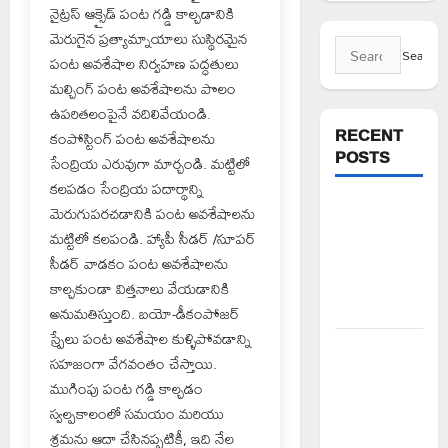
నైట్రస్ ఆక్సైడ్ పంట గడ్డి కాల్చడానికి
మెరుగైన ప్రత్యామ్నాయాలు సుస్థిరమైన
Search
పంట అవశేషాల నిర్వహణ పద్ధతులు
for:
మల్చింగ్ పంట అవశేషాలను పొలం
ఉపరితలంపైనే వదిలివేయండి.
RECENT
కంపోస్టింగ్ పంట అవశేషాలను
POSTS
సేంద్రియ ఎరువుగా మార్చండి. మట్టిలో
కలపడం సేంద్రియ పదార్థాన్ని
FFS యాప్
మెరుగుపరచడానికి పంట అవశేషాలను
విధానం రద్దు
మట్టిలో కలపండి. హ్యాపీ సీడర్ /సూపర్
చేయాలి:
సీడర్ వాడకం పంట అవశేషాలను
మోరంపూడి
కాల్చకుండా విత్తనాలు వేయడానికి
వెంకటేశ్వరరావు
అనుమతిస్తుంది. బయో-డీకంపోజర్
స్ప్రేలు పంట అవశేషాల కుళ్ళిపోవడాన్ని
కూటమి
సహజంగా వేగవంతం చేస్తాయి.
ప్రభుత్వం
ముగింపు పంట గడ్డి కాల్చడం
ఎన్నికల
స్వల్పకాలంలో సమయం మరియు
ముందు
శ్రమను ఆదా చేసినప్పటికీ, ఇది నేల