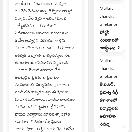
అవశేషాలు సాధారణంగా మల్చ్‌గా
Malluru
పనిచేసి తేమను నిల్వ చేస్తాయి.కాల్చిన
chandra
తర్వాత: నేల త్వరగా ఆరిపోతుంది
Shekar
on
బాష్పీభవనం పెరుగుతుంది
ఫోర్జరీ
నీటిపారుదల అవసరం పెరుగుతుంది
సంతకాలతో
6.నేల ఉష్ణోగ్రత పెరగడం కాల్చిన
పొలాలలో తరచుగా ఇవి జరుగుతాయి:
రిజిస్ట్రేషన్లు..?
ఆకస్మిక ఉష్ణోగ్రత హెచ్చుతగ్గులు నేల
Malluru
ఉపరితల జీవావరణానికి నష్టం ఇది
chandra
విత్తనాల మొలక మరియు వేర్ల
Shekar
on
అభివృద్ధిపై ప్రతికూల ప్రభావం
జె.వి.ఆర్.
చూపుతుంది. పర్యావరణ ప్రభావాలు
పంట గడ్డి కాల్చడం వల్ల ఈ క్రిందివి
ప్రభుత్వ డిగ్రీ
కూడా కలుగుతాయి: వాయు కాలుష్యం
కళాశాలలో
పొగమంచు ఏర్పడటం గ్రీన్‌హౌస్
విద్యార్థులకు
వాయు ఉద్గారాలు మానవ శ్వాసకోశ
అవగాహన
సమస్యలు విడుదలయ్యే ప్రధాన
సదస్సు
వాయువులు: కార్బన్ డయాక్సైడ్ మీథేన్