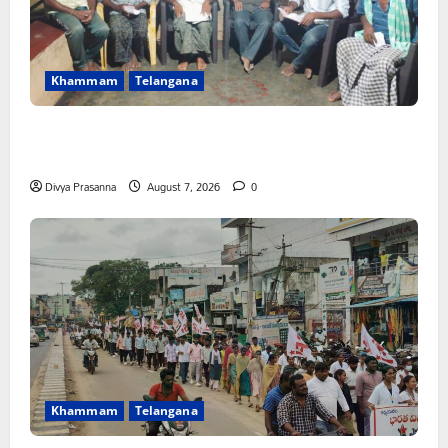
Khammam
Telangana
FFS యాప్ విధానం రద్దు చేయాలి: మోరంపూడి
వెంకటేశ్వరరావు
Divya Prasanna
August 7, 2026
0
Khammam
Telangana