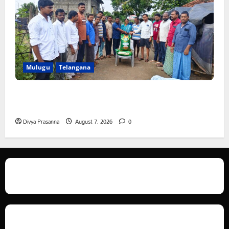
Mulugu
Telangana
ఆపదలో ఉన్న కుటుంబానికి చేయూత ఫౌండేషన్ మానవతా
సహాయం
Divya Prasanna
August 7, 2026
0
We love WordPress and we are here to provide you with professional