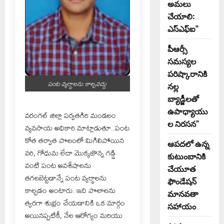
అమలు
చేయాలి:
ఎస్ఎఫ్ఐ”
పీఆర్సీ
సమస్యల
పరిష్కారానికి
పంట వ్యర్థాలను కాల్చవద్దు
నల్ల
బ్యాడ్జీలతో
ఉపాధ్యాయు
వరంగల్ జిల్లా పర్వతగిరి మండలం
ల నిరసన”
వ్యవసాయ అధికారి మాట్లాడుతూ..పంట
కోత తర్వాత పొలంలో మిగిలిపోయిన
ఆపదలో ఉన్న
వరి, గోధుమ లేదా మొక్కజొన్న గడ్డి
కుటుంబానికి
వంటి పంట అవశేషాలను
చేయూత
తగలబెట్టడాన్నే పంట వ్యర్థాలను
ఫౌండేషన్
కాల్చడం అంటారు. ఇది పొలాలను
మానవతా
త్వరగా శుభ్రం చేయడానికి ఒక మార్గం
సహాయం
అయినప్పటికీ, నేల ఆరోగ్యం మరియు