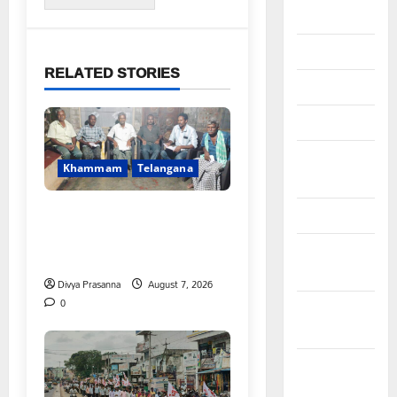
June 2024
May 2024
RELATED STORIES
April 2024
March 2024
February
Khammam
Telangana
2024
FFS యాప్ విధానం రద్దు
January 2024
చేయాలి: మోరంపూడి
December
వెంకటేశ్వరరావు
2023
Divya Prasanna
August 7, 2026
0
November
2023
October
2023