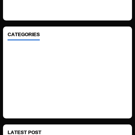
looking WordPress themes so that you can take your website one step
ahead. We focus on simplicity, elegant design and clean code.
CATEGORIES
Home
Sports
Politics
Technology
Fashion
Health
LATEST POST