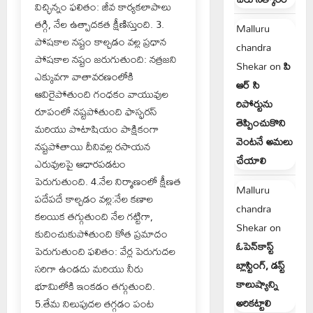
విచ్ఛిన్నం ఫలితం: జీవ కార్యకలాపాలు
తగ్గి, నేల ఉత్పాదకత క్షీణిస్తుంది. 3.
Malluru
పోషకాల నష్టం కాల్చడం వల్ల ప్రధాన
chandra
పోషకాల నష్టం జరుగుతుంది: నత్రజని
Shekar
on
పి
ఎక్కువగా వాతావరణంలోకి
ఆర్ సి
ఆవిరైపోతుంది గంధకం వాయువుల
రిపోర్టును
రూపంలో నష్టపోతుంది ఫాస్ఫరస్
తెప్పించుకొని
మరియు పొటాషియం పాక్షికంగా
వెంటనే అమలు
నష్టపోతాయి దీనివల్ల రసాయన
చేయాలి
ఎరువులపై ఆధారపడటం
పెరుగుతుంది. 4.నేల నిర్మాణంలో క్షీణత
Malluru
పదేపదే కాల్చడం వల్ల:నేల కణాల
chandra
కలయిక తగ్గుతుంది నేల గట్టిగా,
Shekar
on
కుదించుకుపోతుంది కోత ప్రమాదం
ఓపెన్‌కాస్ట్
పెరుగుతుంది ఫలితం: వేర్ల పెరుగుదల
బ్లాస్టింగ్, డస్ట్
సరిగా ఉండదు మరియు నీరు
కాలుష్యాన్ని
భూమిలోకి ఇంకడం తగ్గుతుంది.
అరికట్టాలి
5.తేమ నిలుపుదల తగ్గడం పంట