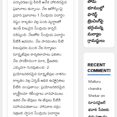
పోడు
పర్యావరణంపై దీనికి అనేక హానికరమైన
భూముల్లో
ప్రభావాలు ఉన్నాయి. నేల ఆరోగ్యంపై
ఫారెస్ట్
ప్రధాన ప్రభావాలు 1.సేంద్రియ పదార్థం
ట్రెంచింగ్‌పై
నష్టం కాల్చడం వల్ల పంట వ్యర్థాలలో
భగ్గుమన్న
ఉండే విలువైన సేంద్రియ కార్బన్
మల్యాల
నశిస్తుంది. నేలలోని సేంద్రియ పదార్థం
గ్రామస్థులు
వీటికి అవసరం: నేల సారవంతం నీటి
నిలుపుదల మంచి నేల నిర్మాణం
సూక్ష్మజీవుల కార్యకలాపాలు ఫలితం:
నేల సారహీనంగా మారి, క్షీణతకు
RECENT
ఎక్కువగా గురవుతుంది. 2.
COMMENTS
ప్రయోజనకరమైన సూక్ష్మజీవుల నాశనం
కాల్చడం వల్ల ఏర్పడే అధిక ఉష్ణోగ్రతలు
Malluru
వీటిని చంపుతాయి: ప్రయోజనకరమైన
chandra
బ్యాక్టీరియా శిలీంధ్రాలు వానపాములు
Shekar
on
ఇతర నేల జీవులు ఈ జీవులు వీటికి
సూపరవైజర్
సహాయపడతాయి: పోషకాల చక్రం
భవాని సేవలకు
నత్రజని స్థాపన సేంద్రియ పదార్థాల
చిరు సత్కారం