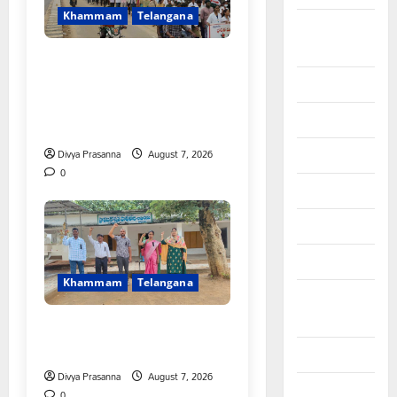
Khammam
Telangana
September
2023
కూటమి ప్రభుత్వం ఎన్నికల ముందు
విద్యార్థులకు ఇచ్చిన హామీలను
August 2023
వెంటనే అమలు చేయాలి:
July 2023
ఎస్ఎఫ్ఐ”
June 2023
Divya Prasanna
August 7, 2026
0
May 2023
April 2023
March 2023
Khammam
Telangana
February
2023
పీఆర్సీ సమస్యల పరిష్కారానికి నల్ల
బ్యాడ్జీలతో ఉపాధ్యాయుల నిరసన”
January 2023
Divya Prasanna
August 7, 2026
December
0