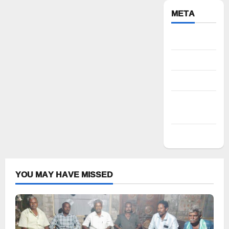
META
Register
Log in
Entries feed
Comments
feed
WordPress.org
YOU MAY HAVE MISSED