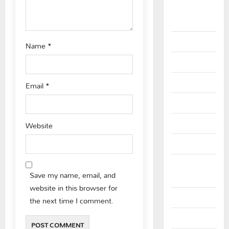
o
September
n
2025
August 2025
Name
*
July 2025
June 2025
Email
*
May 2025
April 2025
Website
March 2025
September
Save my name, email, and
2024
website in this browser for
August 2024
the next time I comment.
July 2024