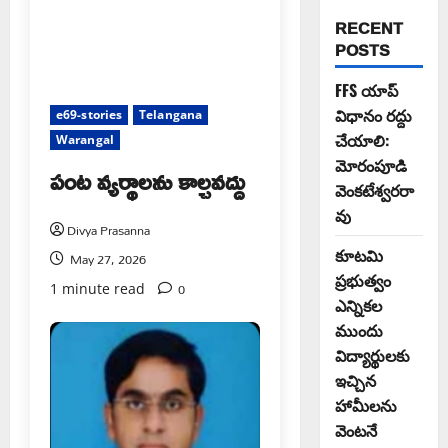
RECENT
POSTS
FFS యాప్
విధానం రద్దు
e69-stories
Telangana
చేయాలి:
Warangal
మోరంపూడి
పంట వ్యర్థాలను కాల్చవద్దు
వెంకటేశ్వరరా
వు
Divya Prasanna
కూటమి
May 27, 2026
ప్రభుత్వం
0
1 minute read
ఎన్నికల
ముందు
విద్యార్థులకు
ఇచ్చిన
హామీలను
వెంటనే