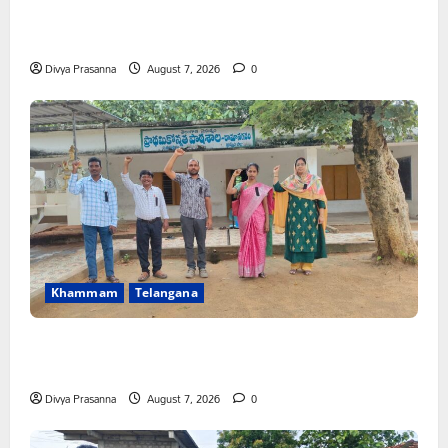
కూటమి ప్రభుత్వం ఎన్నికల ముందు విద్యార్థులకు ఇచ్చిన హామీలను
వెంటనే అమలు చేయాలి: ఎస్ఎఫ్ఐ”
Divya Prasanna
August 7, 2026
0
Khammam
Telangana
పీఆర్సీ సమస్యల పరిష్కారానికి నల్ల బ్యాడ్జీలతో ఉపాధ్యాయుల
నిరసన”
Divya Prasanna
August 7, 2026
0