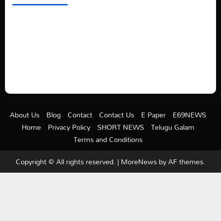
See latest Trump and Biden polling of America
Electric trains in Ukrainian cities
A volcano is erupting again in Japan
A healthy diet is always better than dieting.
About Us
Blog
Contact
Contact Us
E Paper
E69NEWS
Home
Privacy Policy
SHORT NEWS
Telugu Galam
Terms and Conditions
Copyright © All rights reserved.
|
MoreNews
by AF themes.