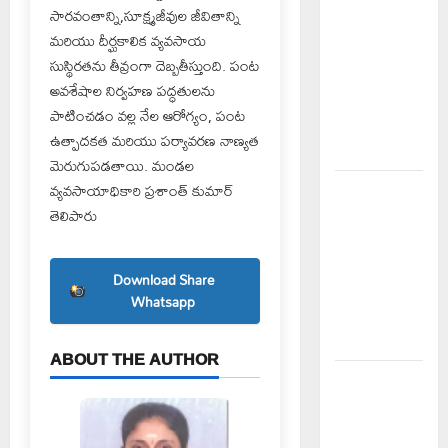
విద్యార్థులకు
సారవంతాన్ని,సూక్ష్మజీవుల జీవితాన్ని
ఇచ్చిన
మరియు దీర్ఘకాలిక వ్యవసాయ
హామీలను
సుస్థిరతను తీవ్రంగా దెబ్బతీస్తుంది. పంట
వెంటనే
అవశేషాల నిర్వహణ పద్ధతులను
అమలు
పాటించడం వల్ల నేల ఆరోగ్యం, పంట
చేయాలి:
ఉత్పాదకత మరియు పర్యావరణ నాణ్యత
ఎస్ఎఫ్ఐ”
మెరుగుపడతాయి. మండల
వ్యవసాయాధికారి ప్రశాంత్ కుమార్
పీఆర్సీ
తెలిపారు
సమస్యల
పరిష్కారానికి
నల్ల
Download Share
బ్యాడ్జీలతో
Whatsapp
ఉపాధ్యాయుల
నిరసన”
ABOUT THE AUTHOR
ఆపదలో ఉన్న
కుటుంబానికి
చేయూత