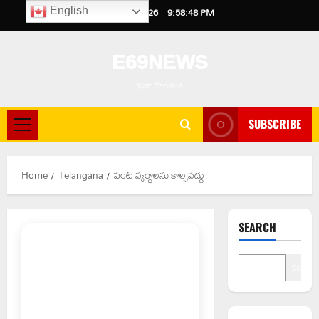
Skip
August 7, 2026
9:58:49 PM
English
to
content
E69NEWS
ప్రజా గొంతుక
SUBSCRIBE
Primary
Menu
Home
Telangana
పంట వ్యర్థాలను కాల్చవద్దు
SEARCH
Search