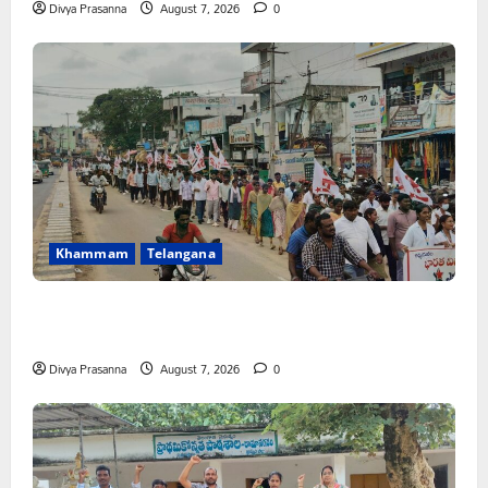
Divya Prasanna
August 7, 2026
0
Khammam
Telangana
కూటమి ప్రభుత్వం ఎన్నికల ముందు విద్యార్థులకు ఇచ్చిన హామీలను
వెంటనే అమలు చేయాలి: ఎస్ఎఫ్ఐ”
Divya Prasanna
August 7, 2026
0