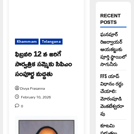
RECENT
POSTS
ఘనపూర్
రిజర్వాయర్
Khammam
Telangana
ఆయకట్టుకు
ఫిబ్రవరి 12 న జరిగే
పూర్తి స్థాయిలో
సార్వత్రిక సమ్మెకు సిపిఎం
సాగునీరు
సంపూర్ణ మద్దతు
FFS యాప్
విధానం రద్దు
Divya Prasanna
చేయాలి:
February 10, 2026
మోరంపూడి
0
వెంకటేశ్వరరా
వు
కూటమి
ప్రభుత్వం