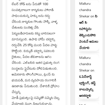
Malluru
లేబర్ కోడ్ లను పేరుతో 100
సంవత్సరాలుగా కార్మికులు పోరాడి
chandra
సాధించుకున్న హక్కు లను రద్దు
Shekar
on
పి
చేసింది.కార్మికుల గొంతు నొక్కి, వాళ్ళ
ఆర్ సి
చేతులకు సంకెళ్లు వేసి
రిపోర్టును
పెట్టుబడిదారులకు కట్టు బానిసలుగా
తెప్పించుకొని
మారుస్తుంది. ఉపాధి హామీ చట్టాన్ని
వెంటనే అమలు
రద్దుచేసి 25 కోట్ల మంది పేదల పొట్ట
చేయాలి
కొట్టింది. విద్యుత్ చట్టాన్ని సవరించి
రైతులు, పేదల జీవితాలను ఆగం
Malluru
చేసింది. ఎల్ఐసిని ఇతర ప్రభుత్వ రంగ
chandra
సంస్థలను ప్రైవేటుకు దోచిపెడుతుంది.
Shekar
on
అమెరికాకు లొంగిపోయి, ట్రంప్ కు
ఓపెన్‌కాస్ట్
భయపడి, మన వ్యవసాయ రంగానికి
బ్లాస్టింగ్, డస్ట్
ఉరితాడు పేనుతుంది. దేశానికి ద్రోహం
కాలుష్యాన్ని
చేస్తున్న
అరికట్టాలి
మోడీ ప్రభుత్వంపై సమ్మెతో సమ్మెట దెబ్బ
వేయాలని నున్నా పిలుగునిచ్చారు.