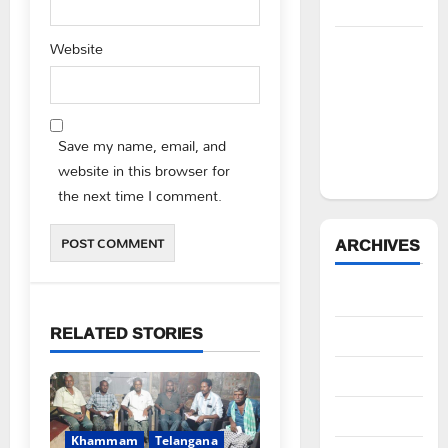
నిరసన”
Website
ఆపదలో ఉన్న
కుటుంబానికి
చేయూత
ఫౌండేషన్
Save my name, email, and
మానవతా
website in this browser for
సహాయం
the next time I comment.
ARCHIVES
August 2026
RELATED STORIES
July 2026
June 2026
May 2026
Khammam
Telangana