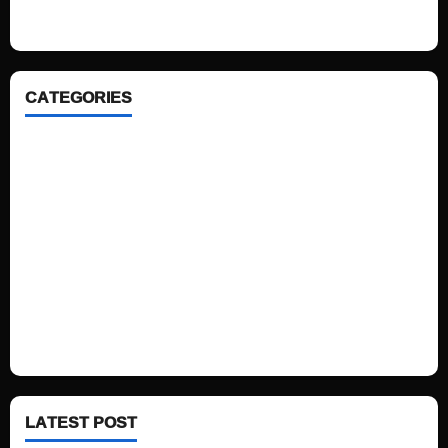
ahead. We focus on simplicity, elegant design and clean code.
CATEGORIES
Home
Sports
Politics
Technology
Fashion
Health
LATEST POST