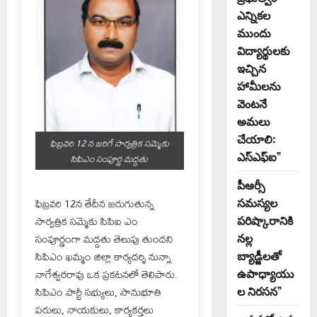
ఎన్నికల
ముందు
విద్యార్థులకు
ఇచ్చిన
హామీలను
వెంటనే
అమలు
చేయాలి:
ఫిబ్రవరి 12 న జరిగే సార్వత్రిక సమ్మెకు
ఎస్ఎఫ్ఐ”
సిపిఎం సంపూర్ణ మద్దతు
పీఆర్సీ
ఫిబ్రవరి 12న తేదీన జరుగుతున్న
సమస్యల
సార్వత్రిక సమ్మెకు సిపిఐ ఎం
పరిష్కారానికి
సంపూర్ణంగా మద్దతు తెలుపు తుందని
నల్ల
సిపిఎం ఖమ్మం జిల్లా కార్యదర్శి నున్నా
బ్యాడ్జీలతో
నాగేశ్వరరావు ఒక ప్రకటనలో తెలిపారు.
ఉపాధ్యాయు
సిపిఎం పార్టీ సభ్యులు, సానుభూతి
ల నిరసన”
పరులు, నాయకులు, కార్యకర్తలు