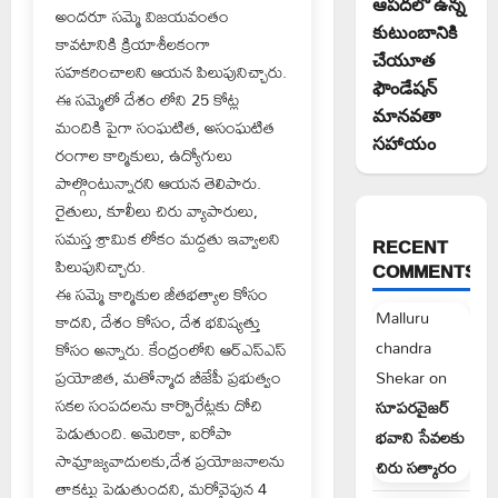
ఆపదలో ఉన్న
అందరూ సమ్మె విజయవంతం
కుటుంబానికి
కావటానికి క్రియాశీలకంగా
చేయూత
సహకరించాలని ఆయన పిలుపునిచ్చారు.
ఫౌండేషన్
ఈ సమ్మెలో దేశం లోని 25 కోట్ల
మానవతా
మందికి పైగా సంఘటిత, అసంఘటిత
సహాయం
రంగాల కార్మికులు, ఉద్యోగులు
పాల్గొంటున్నారని ఆయన తెలిపారు.
రైతులు, కూలీలు చిరు వ్యాపారులు,
సమస్త శ్రామిక లోకం మద్దతు ఇవ్వాలని
RECENT
పిలుపునిచ్చారు.
COMMENTS
ఈ సమ్మె కార్మికుల జీతభత్యాల కోసం
Malluru
కాదని, దేశం కోసం, దేశ భవిష్యత్తు
chandra
కోసం అన్నారు. కేంద్రంలోని ఆర్ఎస్ఎస్
ప్రయోజిత, మతోన్మాద బీజేపీ ప్రభుత్వం
Shekar
on
సకల సంపదలను కార్పొరేట్లకు దోచి
సూపరవైజర్
పెడుతుంది. అమెరికా, ఐరోపా
భవాని సేవలకు
సామ్రాజ్యవాదులకు,దేశ ప్రయోజనాలను
చిరు సత్కారం
తాకట్టు పెడుతుందని, మరోవైపున 4