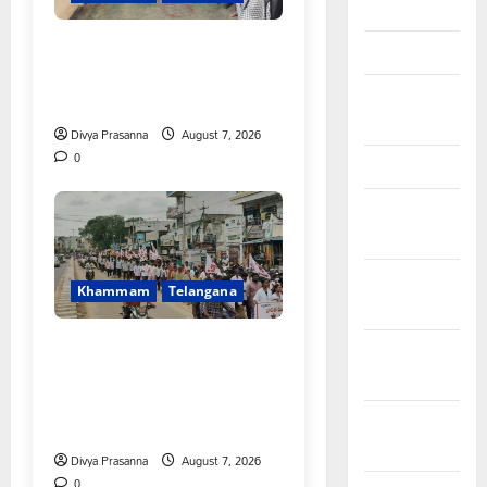
April 2026
FFS యాప్ విధానం రద్దు
March 2026
చేయాలి: మోరంపూడి
February
వెంకటేశ్వరరావు
2026
Divya Prasanna
August 7, 2026
0
January 2026
December
2025
November
Khammam
Telangana
2025
కూటమి ప్రభుత్వం ఎన్నికల ముందు
October
విద్యార్థులకు ఇచ్చిన హామీలను
2025
వెంటనే అమలు చేయాలి:
September
ఎస్ఎఫ్ఐ”
2025
Divya Prasanna
August 7, 2026
0