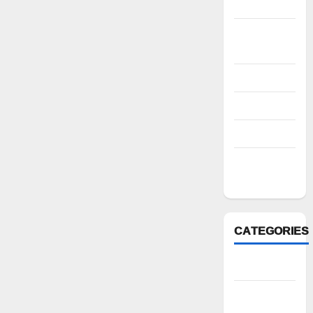
2022
October
2022
August 2022
July 2022
March 2022
February
2022
CATEGORIES
Anantapur
Andhra
Pradesh