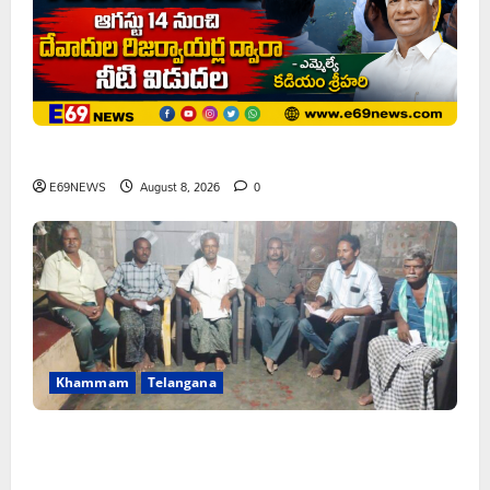
ఘనపూర్ రిజర్వాయర్ ఆయకట్టుకు పూర్తి స్థాయిలో సాగునీరు
E69NEWS
August 8, 2026
0
Khammam
Telangana
FFS యాప్ విధానం రద్దు చేయాలి: మోరంపూడి
వెంకటేశ్వరరావు