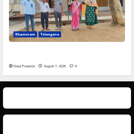
Khammam
Telangana
పీఆర్సీ సమస్యల పరిష్కారానికి నల్ల బ్యాడ్జీలతో ఉపాధ్యాయుల
నిరసన”
Divya Prasanna
August 7, 2026
0
We love WordPress and we are here to provide you with professional
looking WordPress themes so that you can take your website one step