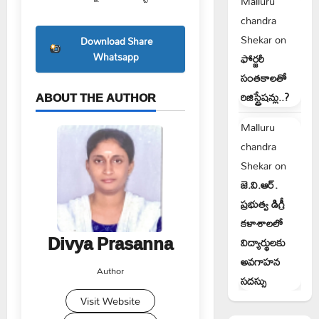
Malluru
chandra
Shekar
on
Download Share
Whatsapp
ఫోర్జరీ
సంతకాలతో
ABOUT THE AUTHOR
రిజిస్ట్రేషన్లు..?
Malluru
chandra
Shekar
on
జె.వి.ఆర్.
ప్రభుత్వ డిగ్రీ
కళాశాలలో
Divya Prasanna
విద్యార్థులకు
అవగాహన
Author
సదస్సు
Visit Website