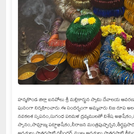
హన్మకొండ జిల్లా ఐనవోలు శ్రీ మల్లికార్జున స్వామి దేవాలయ 
ఘనంగా నిర్వహించారు.ఈ సందర్భంగా అమ్మవారు నిజ రూప అలంక
నవకలశ స్నపనం,సుగంధ పరిమళ ద్రవ్యములతో విశేష అభిషేకం
స్నానం,సామ్రాజ్య పట్టాభిషేకం,నీరాజన మంత్రపుష్పార్చన,తీర్థప్ర
అర్చకులు పాతర్లపాటి రవీందర్,ముఖ్య అర్చకులు పాతర్లపాటి శ్రీ