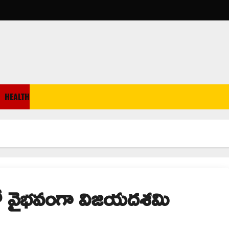
HEALTH
ో వైభవంగా విజయదశమి