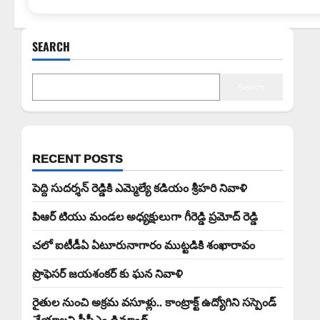
SEARCH
Search
RECENT POSTS
పెద్ది సుదర్శన్ రెడ్డికి ఎమ్మెల్యే కడియం శ్రీహరి నివాళి
పిఆర్ టియు మండల అధ్యక్షులుగా గీరెడ్డి ప్రమోద్ రెడ్డి
చలో ఐటీడీఏ ఏటూరునాగారం ముట్టడికి శంఖారావం
ప్రొఫెసర్ జయశంకర్ కు ఘన నివాళి
రైతుల నుంచి అక్రమ వసూళ్లు.. కాంట్రాక్ట్ ఉద్యోగిని సస్పెండ్
చేయాలని సీపీఎం డిమాండ్