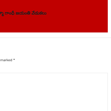
త్మా గాంధీ జయంతి వేడుకలు
e marked
*