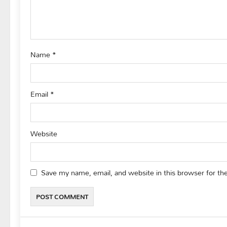
t
i
o
Name
*
n
Email
*
Website
Save my name, email, and website in this browser for th