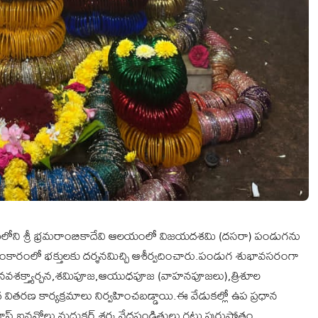
ఆవరణలోని శ్రీ భ్రమరాంబికాదేవి ఆలయంలో విజయదశమి (దసరా) పండుగను
ారంలో భక్తులకు దర్శనమిచ్చి ఆశీర్వదించారు.పండుగ శుభావసరంగా
,నవశక్త్యార్చన,శమిపూజ,ఆయుధపూజ (వాహనపూజలు),త్రిశూల
సాద వితరణ కార్యక్రమాలు నిర్వహించబడ్డాయి.ఈ వేడుకల్లో ఉప ప్రధాన
నివాస్,ఐనవోలు మధుకర్ శర్మ,వేదపండితులు గట్టు పురుషోత్తం