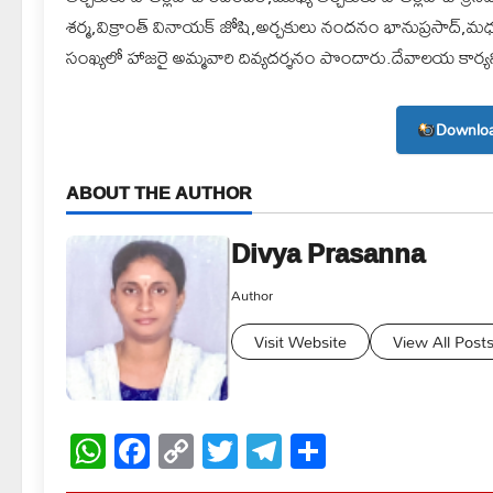
శర్మ,విక్రాంత్ వినాయక్ జోషి,అర్చకులు నందనం భానుప్రసాద్,మధు శర
సంఖ్యలో హాజరై అమ్మవారి దివ్యదర్శనం పొందారు.దేవాలయ కార్
Downloa
ABOUT THE AUTHOR
Divya Prasanna
Author
Visit Website
View All Post
WhatsApp
Facebook
Copy
Twitter
Telegram
Share
Link