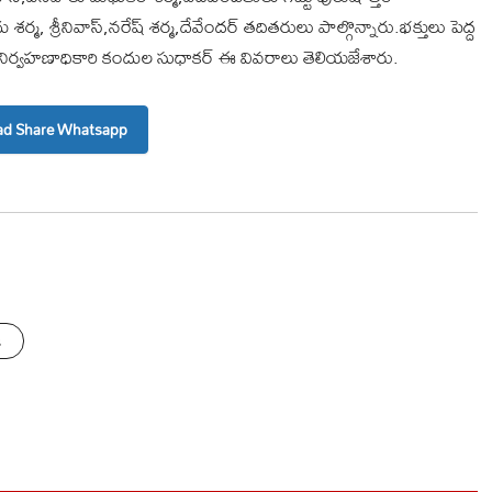
్మ, శ్రీనివాస్,నరేష్ శర్మ,దేవేందర్ తదితరులు పాల్గొన్నారు.భక్తులు పెద్ద
యనిర్వహణాధికారి కందుల సుధాకర్ ఈ వివరాలు తెలియజేశారు.
d Share Whatsapp
s