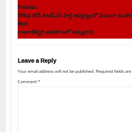
P
Previous:
రేగొండ టౌన్ బిఆర్ఎస్ పార్టీ ఆధ్వర్యంలో ఘనంగా మహా
o
Next:
s
రాజరాజేశ్వరి అవతారంలో అమ్మవారు
t
n
Leave a Reply
a
Your email address will not be published.
Required fields ar
v
Comment
*
i
g
a