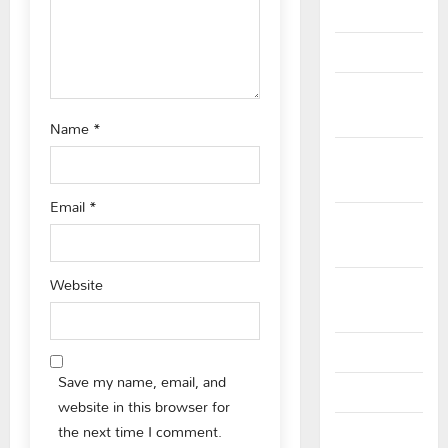
2026
n
January 2026
December
2025
Name
*
November
2025
Email
*
October
2025
Website
September
2025
August 2025
Save my name, email, and
July 2025
website in this browser for
the next time I comment.
June 2025