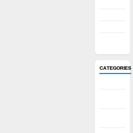
August 2022
July 2022
March 2022
February
2022
CATEGORIES
Anantapur
Andhra
Pradesh
Bhadradri
Kothagudem