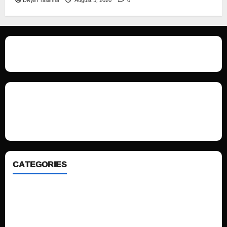
Divya Prasanna
August 5, 2026
0
We love WordPress and we are here to provide you with professional
looking WordPress themes so that you can take your website one step
ahead. We focus on simplicity, elegant design and clean code.
CATEGORIES
Home
Sports