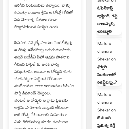
Shekar
on
జరిగిన సంఘటనలు ఉన్నాయి. వాళ్ళు
ఓపెన్‌కాస్ట్
రీసెంట్గా రెంటాల శ్రీను ఆ రోడ్లో గోతిలో
బ్లాస్టింగ్, డస్ట్
పడి మోకాళ్లు చేతులు కూడా
కాలుష్యాన్ని
కొట్టకపోయిన పరిస్థితి ఉంది.
అరికట్టాలి
పినపాక ఎమ్మెల్యే పాయం వెంకటేశ్వర్లు
Malluru
ఆ రోడ్లు అనేకసార్లు తిరుగుతుంటారు
chandra
అట్లనే ఐటీడీఏ పీవో ఆశ్రమ పాఠశాల
Shekar
on
గిరిజన హాస్టల్ కు అనేక సార్లు
ఫోర్జరీ
వస్తుంటారు. అయినా ఆ రోడ్డుని చూసి
సంతకాలతో
చూడనట్టుగా పట్టించుకోకుండా
రిజిస్ట్రేషన్లు..?
వదిలేయటం చాలా దారుణమని సిపిఎం
పార్టీ డిమాండ్ చేస్తుంది.
Malluru
వెంటనే ఆ రోడ్డుని ఆ గ్రామ ప్రజలకు
chandra
ఆశ్రమ పాఠశాలకి ఇబ్బంది లేకుండా
Shekar
on
బిటి రోడ్డు వేపించాలని సుమారుగా
జె.వి.ఆర్.
ఏడు కిలోమీటర్లు దూరం ఉంటుంది
ప్రభుత్వ డిగ్రీ
ప్రజలకు ఇబ్బంది ప్రమాదాలు