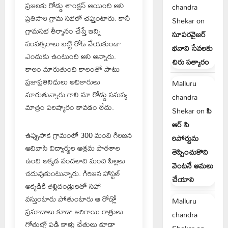
ప్రజలకు రోడ్డు శాంక్షన్ అయింది అని
chandra
ప్రతిసారి గ్రామ సభలో చెప్తుంటారు. కానీ
Shekar
on
గ్రామసభ తీర్మానం చేస్తే ఇన్ని
సూపరవైజర్
సంవత్సరాలు బట్టి రోడ్ వేయకుండా
భవాని సేవలకు
ఎందుకు ఉంటుంది అని అన్నారు.
చిరు సత్కారం
కాలం మారుతుంది కాలంతో పాటు
ప్రజాప్రతినిధులు అధికారులు
Malluru
మారుతున్నారు గాని మా రోడ్డు సమస్య
chandra
మాత్రం పరిష్కారం కావడం లేదు.
Shekar
on
పి
ఆర్ సి
ఉప్పుసాక గ్రామంలో 300 మంది గిరిజన
రిపోర్టును
ఆదివాసి విద్యార్థుల ఆశ్రమ పాఠశాల
తెప్పించుకొని
ఉంది అక్కడ వందలాది మంది పిల్లలు
వెంటనే అమలు
చదువుకుంటున్నారు. గిరిజన హాస్టల్
చేయాలి
అక్కడికి తల్లిదండ్రులతో సహా
వస్తుంటారు పోతుంటారు ఆ రోడ్లో
Malluru
ప్రమాదాలు కూడా జరిగాయి రాత్రులు
chandra
గోతుల్లో పడి కాళ్లు చేతులు కూడా