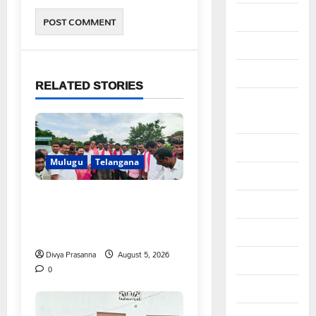
May 2025
April 2025
March 2025
RELATED STORIES
September
2024
August 2024
Mulugu
Telangana
July 2024
వెంకటాపురంలో BRS జిల్లా
June 2024
అధ్యక్షులు కాకులమర్రి లక్ష్మణ్
బాబుకు ఘన సన్మానం
May 2024
Divya Prasanna
August 5, 2026
April 2024
0
March 2024