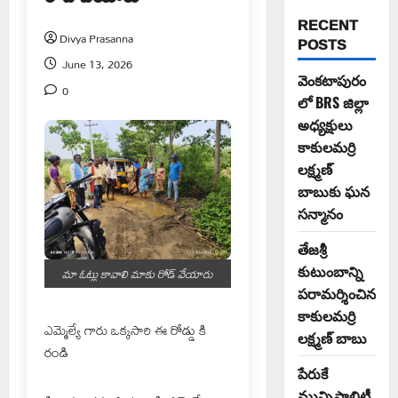
RECENT
Divya Prasanna
POSTS
June 13, 2026
వెంకటాపురం
0
లో BRS జిల్లా
అధ్యక్షులు
కాకులమర్రి
లక్ష్మణ్
బాబుకు ఘన
సన్మానం
తేజశ్రీ
కుటుంబాన్ని
మా ఓట్లు కావాలి మాకు రోడ్ వేయారు
పరామర్శించిన
కాకులమర్రి
ఎమ్మెల్యే గారు ఒక్కసారి ఈ రోడ్డు కి
లక్ష్మణ్ బాబు
రండి
పేరుకే
మున్సిపాలిటీ