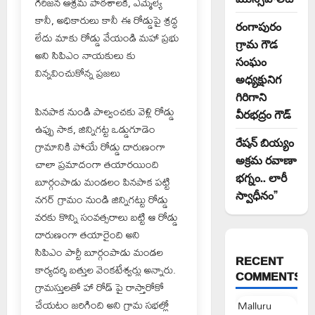
గిరిజన ఆశ్రమ పాఠశాలకి, ఎమ్మెల్యే
కానీ, అధికారులు కానీ ఈ రోడ్డుపై శ్రద్ధ
రంగాపురం
లేదు మాకు రోడ్డు వేయండి మహా ప్రభు
గ్రామ గౌడ
అని సిపిఎం నాయకులు కు
సంఘం
విన్నవించుకోన్న ప్రజలు
అధ్యక్షునిగ
గిరిగాని
పినపాక నుండి పాల్వంచకు వెళ్లి రోడ్డు
వీరభద్రం గౌడ్
ఉప్పు సాక, జిన్నిగట్ట ఒడ్డుగూడెం
రేషన్ బియ్యం
గ్రామానికి పోయే రోడ్డు దారుణంగా
అక్రమ రవాణా
చాలా ప్రమాదంగా తయారయింది
భగ్నం.. లారీ
బూర్గంపాడు మండలం పినపాక పట్టి
స్వాధీనం”
నగర్ గ్రామం నుండి జిన్నిగట్టు రోడ్డు
వరకు కొన్ని సంవత్సరాలు బట్టి ఆ రోడ్డు
దారుణంగా తయారైంది అని
సిపిఎం పార్టీ బూర్గంపాడు మండల
RECENT
కార్యదర్శి బత్తుల వెంకటేశ్వర్లు అన్నారు.
COMMENTS
గ్రామస్తులతో హా రోడ్ పై రాస్తారోకో
చేయటం జరిగింది అని గ్రామ సభల్లో
Malluru