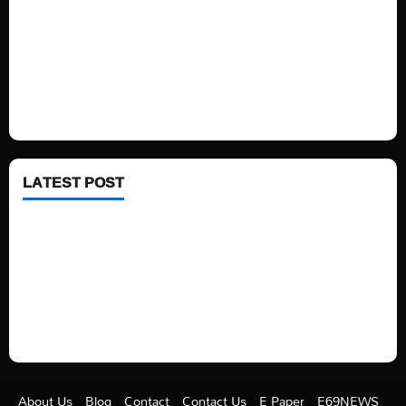
Politics
Technology
Fashion
Health
LATEST POST
See latest Trump and Biden polling of America
Electric trains in Ukrainian cities
A volcano is erupting again in Japan
A healthy diet is always better than dieting.
About Us
Blog
Contact
Contact Us
E Paper
E69NEWS