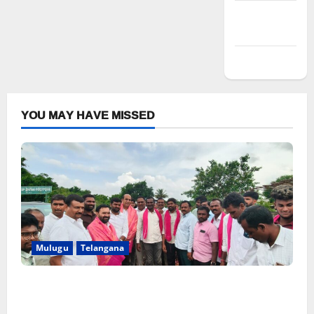
Comments
feed
WordPress.org
YOU MAY HAVE MISSED
Mulugu
Telangana
వెంకటాపురంలో BRS జిల్లా అధ్యక్షులు కాకులమర్రి లక్ష్మణ్ బాబుకు
ఘన సన్మానం