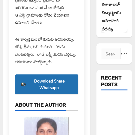
కళాశాలలో
జరగకుండా వెంటనే ఆ రోడ్డుని
విద్యార్థులకు
ఆ ఎస్టీ గ్రామాలకు రోడ్లు వేయాలని
అవగాహన
డిమాండ్ చేశారు.
సదస్సు
ఈ కార్యక్రమంలో కురుస తిరపతయ్య,
బోల్లి శ్రీను, రవి కుమార్, ఎడమ
Search
వెంకటేశ్వర్లు, సోడే లక్ష్మి ,కురస ఎర్రమ్మ,
for:
తదితరులు పాల్గొన్నారు
RECENT
Download Share
POSTS
Whatsapp
వెంకటాపురంలో
ABOUT THE AUTHOR
BRS జిల్లా
అధ్యక్షులు
కాకులమర్రి
లక్ష్మణ్