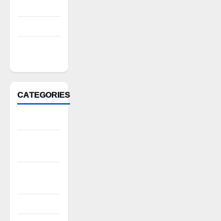
July 2022
March 2022
February
2022
CATEGORIES
Anantapur
Andhra
Pradesh
Bhadradri
Kothagudem
CableTV live