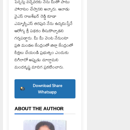
పెన్షన్లు వచ్చేవరకు నేను మీతో పాటు
పోరాటం చేస్తానని అన్నారు. ఆనాడు
వైఎస్ రాజశేఖర్ రెడ్డి కూడా
ఎమ్మార్పీఎస్ తరపున నేను ఉద్యమిస్తేనే
ఆరోగ్య శ్రీ పథకం తీసుకొచ్చాడని
గర్వపడ్డారు. మీ మీ వెంట నేనుంటా
ప్రతి మండల కేంద్రంలో జిల్లా కేంద్రంలో
దీక్షలు చేయండి ప్రభుత్వం ఎందుకు
దిగిరాదో అప్పుడు చూద్దామని
మందకృష్ణ మాదిగ ప్రకటించారు.
Download Share
Whatsapp
ABOUT THE AUTHOR