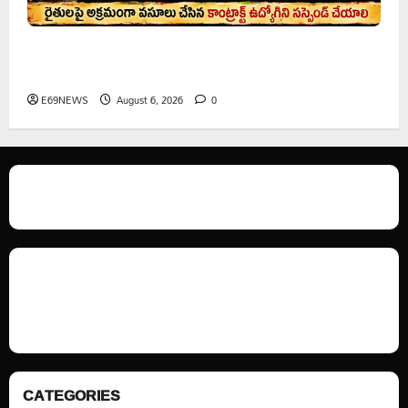
రైతుల నుంచి అక్రమ వసూళ్లు.. కాంట్రాక్ట్ ఉద్యోగిని సస్పెండ్
చేయాలని సీపీఎం డిమాండ్
E69NEWS
August 6, 2026
0
We love WordPress and we are here to provide you with professional
looking WordPress themes so that you can take your website one step
ahead. We focus on simplicity, elegant design and clean code.
CATEGORIES