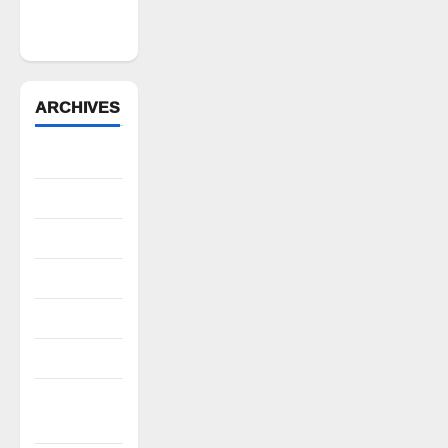
ప్రభుత్వం పెద్ద
పీట
ARCHIVES
August 2026
July 2026
June 2026
May 2026
April 2026
March 2026
February
2026