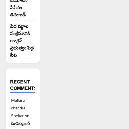
సీపీఎం
డిమాండ్
పేద వర్గాల
సంక్షేమానికి
కాంగ్రెస్
ప్రభుత్వం పెద్ద
పీట
RECENT
COMMENTS
Malluru
chandra
Shekar
on
సూపరవైజర్