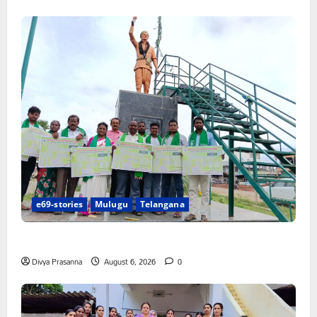
e69-stories
Mulugu
Telangana
చలో ఐటీడీఏ ఏటూరునాగారం ముట్టడికి శంఖారావం
Divya Prasanna
August 6, 2026
0