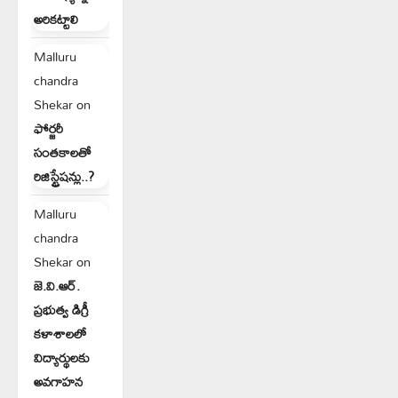
అరికట్టాలి
Malluru
chandra
Shekar
on
ఫోర్జరీ
సంతకాలతో
రిజిస్ట్రేషన్లు..?
Malluru
chandra
Shekar
on
జె.వి.ఆర్.
ప్రభుత్వ డిగ్రీ
కళాశాలలో
విద్యార్థులకు
అవగాహన