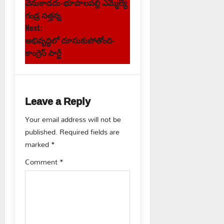
o
వెనుకాడదు-భూపాలపల్లి ఎమ్మెల్యే
s
గండ్ర సత్తన్న
Next:
t
అభివృద్ధిలో దూసుకుపోతోంది-
కాంగ్రెస్ పార్టీ
n
a
Leave a Reply
v
Your email address will not be
i
published.
Required fields are
g
marked
*
Comment
*
a
t
i