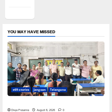
feed
WordPress.org
YOU MAY HAVE MISSED
e69-stories
Jangoan
Telangana
పిఆర్ టియు మండల అధ్యక్షులుగా గీరెడ్డి ప్రమోద్ రెడ్డి
Divya Prasanna
August 6, 2026
0