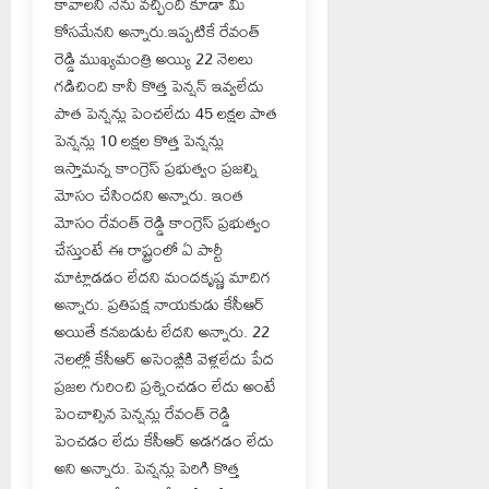
కావాలని నేను వచ్చింది కూడా మీ
కోసమేనని అన్నారు.ఇప్పటికే రేవంత్
రెడ్డి ముఖ్యమంత్రి అయ్యి 22 నెలలు
గడిచింది కానీ కొత్త పెన్షన్ ఇవ్వలేదు
పాత పెన్షన్లు పెంచలేదు 45 లక్షల పాత
పెన్షన్లు 10 లక్షల కొత్త పెన్షన్లు
ఇస్తామన్న కాంగ్రెస్ ప్రభుత్వం ప్రజల్ని
మోసం చేసిందని అన్నారు. ఇంత
మోసం రేవంత్ రెడ్డి కాంగ్రెస్ ప్రభుత్వం
చేస్తుంటే ఈ రాష్ట్రంలో ఏ పార్టీ
మాట్లాడడం లేదని మందకృష్ణ మాదిగ
అన్నారు. ప్రతిపక్ష నాయకుడు కేసీఆర్
అయితే కనబడుట లేదని అన్నారు. 22
నెలల్లో కేసీఆర్ అసెంబ్లీకి వెళ్లలేదు పేద
ప్రజల గురించి ప్రశ్నించడం లేదు అంటే
పెంచాల్సిన పెన్షన్లు రేవంత్ రెడ్డి
పెంచడం లేదు కేసీఆర్ అడగడం లేదు
అని అన్నారు. పెన్షన్లు పెరిగి కొత్త