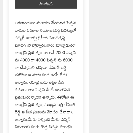
మీకోసమే
వికలాంగులు మరియు చేయూత పెన్షన్
దారుల పరకాల నియోజకవర్గ సదస్సులో
పద్మశ్రీ అవార్డు గ్రహీత మందకృష్ణ
మాదిగ పాల్గొన్నారు.వారు మాట్లాడుతూ
కాంగ్రెస్ ప్రభుత్వం రాగానే 2000 పెన్షన్
ను 4000 గా 4000 పెన్షన్ ను 6000
గా చేస్తామని చెప్పినా రేవంత్ రెడ్డి
ఈరోజు ఆ మాట మీద ఊసే లేదని
అన్నారు. యాభై ఐదు లక్షల పేద
కుటుంబాలు పెన్షన్ మీదే ఆధారపడి
బ్రతుకుతున్నారని అన్నారు. ఈరోజు ఈ
కాంగ్రేస్ ప్రభుత్వం,ముఖ్యమంత్రి రేవంత్
రెడ్డి ఆ పేద ప్రజలను మోసం చేశారాని
అన్నారు.మీరు వచ్చింది మీకు పెన్షన్
పెరగాలని మీకు కొత్త పెన్షన్ సాంక్షన్