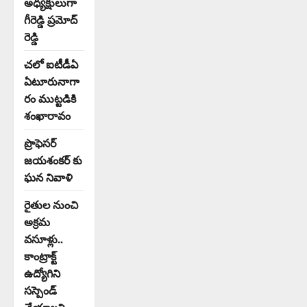
అధ్యక్షులుగా
గీరెడ్డి ప్రమోద్
రెడ్డి
చలో ఐటీడీఏ
ఏటూరునాగా
రం ముట్టడికి
శంఖారావం
ప్రొఫెసర్
జయశంకర్ కు
ఘన నివాళి
రైతుల నుంచి
అక్రమ
వసూళ్లు..
కాంట్రాక్ట్
ఉద్యోగిని
సస్పెండ్
చేయాలని