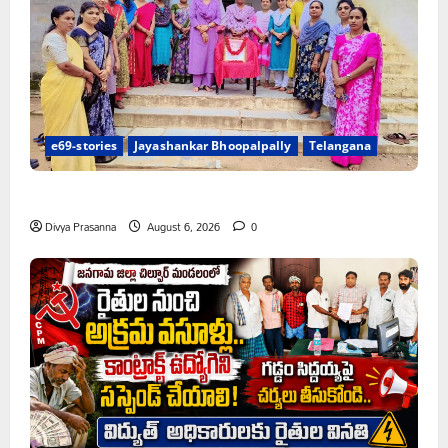
e69-stories
Jayashankar Bhoopalpally
Telangana
ప్రొఫెసర్ జయశంకర్ కు ఘన నివాళి
Divya Prasanna
August 6, 2026
0