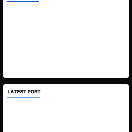
Home
Sports
Politics
Technology
Fashion
Health
LATEST POST
See latest Trump and Biden polling of America
Electric trains in Ukrainian cities
A volcano is erupting again in Japan