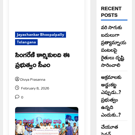
RECENT
POSTS
వరి సాగుకు
బదులుగా
Jayashankar Bhoopalpally
ప్రత్యామ్నాయ
Telangana
పంటలపై
సింగరేణి కార్మికులది ఈ
రైతులు దృష్టి
ప్రభుత్వం సీఎం
సారించాలి
అక్రమాలకు
Divya Prasanna
అడ్డుకట్ట
February 8, 2026
ఎప్పుడు..?
0
ప్రభుత్వం
ఉన్నది
ఎందుకు..?
చేయూత
పెన్షన్