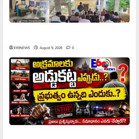
వరి సాగుకు బదులుగా ప్రత్యామ్నాయ పంటలపై రైతులు దృష్టి
సారించాలి
E69NEWS
August 9, 2026
0
అక్రమాలకు అడ్డుకట్ట ఎప్పుడు..? ప్రభుత్వం ఉన్నది ఎందుకు..?