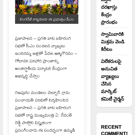
దరఖాస్తు
కేంద్రం
సింగరేణి కార్మికులది ఈ ప్రభుత్వం సీఎం
ప్రారంభం
స్వామివారికి
ప్రజాపాలన – ప్రగతి బాట బహిరంగ
మిశ్రమ వెండి
సభలో సీఎం సంచలన వ్యాఖ్యలు
కిరీటం
ఇందిరమ్మ ఇళ్లతో పేదల ఆత్మగౌరవం –
గోదావరి పరిహార ప్రాంతాన్ని
విలేకరులపై
అంతర్జాతీయ పర్యాటక కేంద్రంగా
అనుచిత
అభివృద్ధి చేస్తాం
వ్యాఖ్యలు
చేసిన
మార్కెట్
గణపురం మండలం చెల్పూర్ గ్రామ
కమిటీ చైర్మన్‌
పంచాయతీ పరిధిలో నిర్వహించిన
ప్రజాపాలన – ప్రగతి బాట బహిరంగ
సభలో రాష్ట్ర ముఖ్యమంత్రి ఏ. రేవంత్
రెడ్డి పాల్గొని విస్తృతంగా
RECENT
ప్రసంగించారు.ఈ సందర్భంగా ఉమ్మడి
COMMENTS