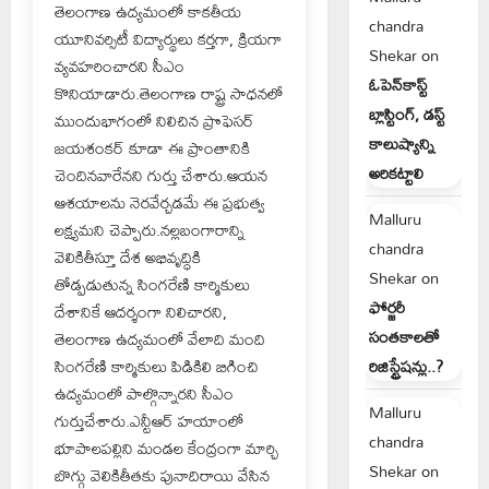
తెలంగాణ ఉద్యమంలో కాకతీయ
chandra
యూనివర్సిటీ విద్యార్థులు కర్తగా, క్రియగా
Shekar
on
వ్యవహరించారని సీఎం
ఓపెన్‌కాస్ట్
కొనియాడారు.తెలంగాణ రాష్ట్ర సాధనలో
బ్లాస్టింగ్, డస్ట్
ముందుభాగంలో నిలిచిన ప్రొఫెసర్
కాలుష్యాన్ని
జయశంకర్ కూడా ఈ ప్రాంతానికి
అరికట్టాలి
చెందినవారేనని గుర్తు చేశారు.ఆయన
ఆశయాలను నెరవేర్చడమే ఈ ప్రభుత్వ
Malluru
లక్ష్యమని చెప్పారు.నల్లబంగారాన్ని
chandra
వెలికితీస్తూ దేశ అభివృద్ధికి
Shekar
on
తోడ్పడుతున్న సింగరేణి కార్మికులు
ఫోర్జరీ
దేశానికే ఆదర్శంగా నిలిచారని,
సంతకాలతో
తెలంగాణ ఉద్యమంలో వేలాది మంది
సింగరేణి కార్మికులు పిడికిలి బిగించి
రిజిస్ట్రేషన్లు..?
ఉద్యమంలో పాల్గొన్నారని సీఎం
Malluru
గుర్తుచేశారు.ఎన్టీఆర్ హయాంలో
chandra
భూపాలపల్లిని మండల కేంద్రంగా మార్చి
Shekar
on
బొగ్గు వెలికితీతకు పునాదిరాయి వేసిన