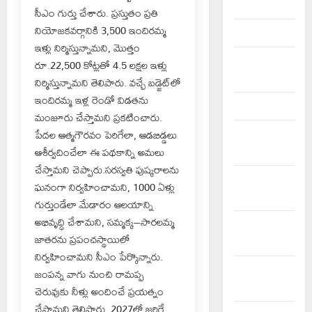
April 2026
సీఎం గుర్తు చేశారు. ప్రస్తుతం ప్రతి
నియోజకవర్గానికి 3,500 ఇందిరమ్మ
March 2026
ఇళ్లు నిర్మిస్తున్నామని, మొత్తం
February
రూ.22,500 కోట్లతో 4.5 లక్షల ఇళ్లు
2026
నిర్మిస్తున్నామని తెలిపారు. వచ్చే బడ్జెట్‌లో
ఇందిరమ్మ ఇళ్ల రెండో విడతను
January 2026
మంజూరు చేస్తామని ప్రకటించారు.
పేదల ఆత్మగౌరవం పెరిగేలా, ఆడబిడ్డలు
December
ఆశీర్వదించేలా ఈ పథకాన్ని అమలు
2025
చేస్తామని చెప్పారు.సరస్వతి పుష్కరాలను
November
ఘనంగా నిర్వహించామని, 1000 ఏళ్లు
2025
గుర్తుండేలా మేడారం ఆలయాన్ని
అభివృద్ధి చేశామని, సమ్మక్క–సారలమ్మ
October
జాతరను ప్రపంచస్థాయిలో
2025
నిర్వహించామని సీఎం పేర్కొన్నారు.
September
జంపన్న వాగు నుంచి రామప్ప
2025
చెరువుకు నీళ్లు అందించే ప్రయత్నం
చేస్తామని తెలిపారు. 2027లో జరిగే