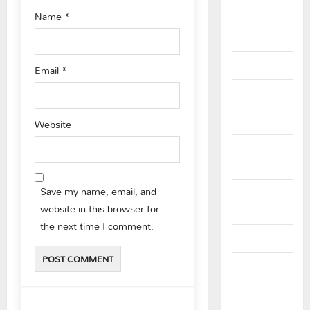
Hanumakonda
Name
*
Health
Hyderabad
Email
*
Jagtial
Jangoan
Website
Jayashankar
Bhoopalpally
Save my name, email, and
Jogulamba
website in this browser for
Gadwal
the next time I comment.
Karimnagar
Khammam
Latest