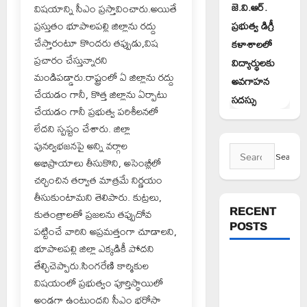
జె.వి.ఆర్.
విషయాన్ని సీఎం ప్రస్తావించారు.అయితే
ప్రస్తుతం భూపాలపల్లి జిల్లాను రద్దు
ప్రభుత్వ డిగ్రీ
చేస్తారంటూ కొందరు తప్పుడు,విష
కళాశాలలో
ప్రచారం చేస్తున్నారని
విద్యార్థులకు
మండిపడ్డారు.రాష్ట్రంలో ఏ జిల్లాను రద్దు
అవగాహన
చేయడం గానీ, కొత్త జిల్లాను ఏర్పాటు
సదస్సు
చేయడం గానీ ప్రభుత్వ పరిశీలనలో
లేదని స్పష్టం చేశారు. జిల్లా
పునర్విభజనపై అన్ని వర్గాల
Search
అభిప్రాయాలు తీసుకొని, అసెంబ్లీలో
for:
చర్చించిన తర్వాత మాత్రమే నిర్ణయం
తీసుకుంటామని తెలిపారు. కుట్రలు,
RECENT
కుతంత్రాలతో ప్రజలను తప్పుదోవ
POSTS
పట్టించే వారిని అప్రమత్తంగా చూడాలని,
భూపాలపల్లి జిల్లా ఎక్కడికీ పోదని
వరి సాగుకు
తేల్చిచెప్పారు.సింగరేణి కార్మికుల
బదులుగా
విషయంలో ప్రభుత్వం పూర్తిస్థాయిలో
ప్రత్యామ్నాయ
అండగా ఉంటుందని సీఎం భరోసా