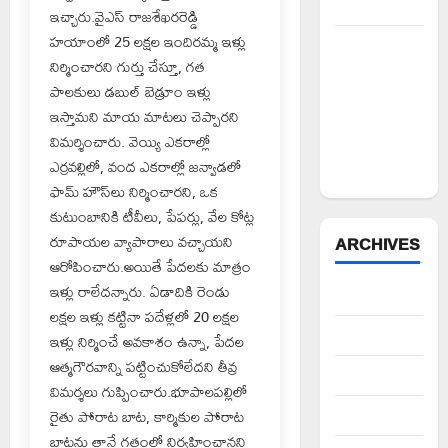
కిరీటం
ఇచ్చారు.వైఎస్ రాజశేఖరరెడ్డి
హయాంలో 25 లక్షల ఇందిరమ్మ ఇళ్లు
విలేకరులపై
నిర్మించారని గుర్తు చేస్తూ, గత
అనుచిత
పాలకులు డబుల్ బెడ్రూం ఇళ్లు
వ్యాఖ్యలు
ఇస్తామని మాయ మాటలు చెప్పారని
చేసిన
విమర్శించారు. వెయ్యి ఎకరాల్లో
మార్కెట్
ఎర్రవల్లిలో, వంద ఎకరాల్లో జన్వాడలో
కమిటీ చైర్మన్‌
ఫామ్ హౌస్‌లు నిర్మించారని, ఒక
కుటుంబానికి టీవీలు, పేపర్లు, వేల కోట్ల
రూపాయల వ్యాపారాలు వచ్చాయని
ARCHIVES
ఆరోపించారు.అయితే పేదలకు మాత్రం
ఇళ్లు రాలేదన్నారు. ఏడాదికి రెండు
August 2026
లక్షల ఇళ్లు కట్టినా పదేళ్లలో 20 లక్షల
July 2026
ఇళ్లు నిర్మించే అవకాశం ఉన్నా, పేదల
ఆత్మగౌరవాన్ని పట్టించుకోలేదని తీవ్ర
June 2026
విమర్శలు గుప్పించారు.భూపాలపల్లిలో
రైతు పోరాట బాట, కార్మికుల పోరాట
May 2026
బాటను తానే గతంలో నిర్వహించానని