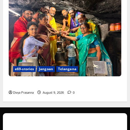
e69-stories
Jangoan
Telangana
స్వామివారికి మిశ్రమ వెండి కిరీటం
Divya Prasanna
August 9, 2026
0