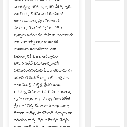
పాలపిట్టల్లా కనిపిస్తున్నారని పేర్కొన్నారు.
April 2024
ఇందిరమ్మ చీరను సారె రూపంలో
March 2024
అందించామని, ప్రతి ఏడాది ఈ
పథకాన్ని కొనసాగిస్తామని హామీ
February
ఇచ్చారు.అనంతరం మహిళా సంఘాలకు
2024
రూ.205 కోట్ల బ్యాంకు లింకేజీ
January 2024
రుణాలను అందజేశారు.ప్రజా
ప్రభుత్వానికి ప్రజల ఆశీర్వాదం
December
కొనసాగితేనే సమస్యలన్నింటినీ
2023
పరిష్కరించగలమని సీఎం తెలిపారు.ఈ
బహిరంగ సభలో రాష్ట్ర ఐటీ పరిశ్రమల
November
శాఖ మంత్రి దుద్దిళ్ల శ్రీధర్ బాబు,
2023
రెవెన్యూ, సమాచార పౌర సంబంధాలు,
October
గృహ నిర్మాణ శాఖ మంత్రి పొంగులేటి
2023
శ్రీనివాస రెడ్డి, దేవాదాయ శాఖ మంత్రి
కొండా సురేఖ, పార్లమెంట్ సభ్యులు డా.
September
కడియం కావ్య, ట్రేడ్ ప్రమోషన్ చైర్మన్
2023
ఐతా ప్రకాష్ రెడ్డి, 20 సూత్రాల అమలు