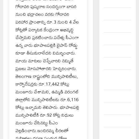
August 2025
గోదావరి పుష్కరాల సందర్భంగా బాసర
నుంచి భద్రాచలం వరకు గోదావరి
July 2025
పరిహార ప్రాంతాన్ని రూ.3 నుంచి 4 వేల
June 2025
కోట్లతో పర్యాటక కేంద్రంగా అభివృద్ధి
చేస్తామని ప్రకటించారు.పదేళ్లు సీఎంగా
May 2025
ఉన్న వారు భూపాలపల్లికి బైపాస్ రోడ్డు
April 2025
కూడా తీసుకురాలేదని విమర్శించారు.
మాయ మాటలు చెప్పేవారిని నమ్మితే
March 2025
ప్రజలు మోసపోతారని హెచ్చరించారు.
తెలంగాణ రాష్ట్రంలోని మున్సిపాలిటీలు,
September
కార్పొరేషన్లకు రూ.17,442 కోట్లు
2024
మంజూరు చేశామని, ఉమ్మడి వరంగల్
August 2024
జిల్లాలోని మున్సిపాలిటీలకు రూ.6,116
కోట్లు ఇచ్చామని తెలిపారు. భూపాలపల్లి
July 2024
మున్సిపాలిటీకి రూ.92 కోట్ల నిధులు
June 2024
మంజూరు చేసినట్టు సీఎం
వెల్లడించారు.ఇందిరమ్మ చీరలతో
May 2024
మహిళలు దసరా పండుగ రోజు