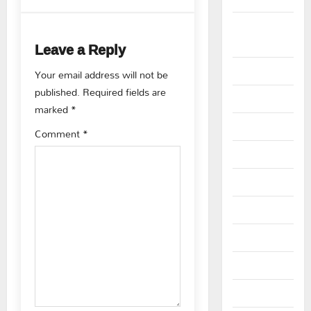
n
Bhadradri
a
Kothagudem
Leave a Reply
v
CableTV live
Your email address will not be
published.
Required fields are
i
City
marked
*
g
Covid
Comment
*
a
Culture
t
e69-stories
i
Editor's Pick
Events
o
Fashion
n
Featured