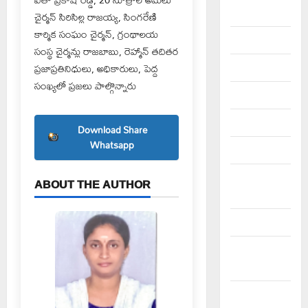
August 2023
చైర్మన్ సిరిసిల్ల రాజయ్య, సింగరేణి
కార్మిక సంఘం చైర్మన్, గ్రంథాలయ
July 2023
సంస్థ చైర్మన్లు రాజబాబు, రెహ్మాన్ తదితర
ప్రజాప్రతినిధులు, అధికారులు, పెద్ద
June 2023
సంఖ్యలో ప్రజలు పాల్గొన్నారు
May 2023
April 2023
Download Share
Whatsapp
March 2023
February
ABOUT THE AUTHOR
2023
January 2023
December
2022
November