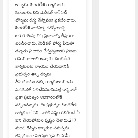
పంటలపై
ఇచ్చారు. సింగరేణి కార్మికులకు
రైతులు దృష్టి
సంబంధించిన మెడికల్ అన్‌ఫిట్
సారించాలి
బోర్డును రద్దు చేస్తామని ప్రకటించారు.
సింగరేణి వారసత్వ ఉద్యోగాలపై
అక్రమాలకు
జరుగుతున్న విష ప్రచారాన్ని తీవ్రంగా
అడ్డుకట్ట
ఖండించారు. మెడికల్ బోర్డు పేరుతో
ఎప్పుడు..?
తప్పుడు ప్రచారం చేస్తున్నవారిని ప్రజలు
ప్రభుత్వం
గమనించాలని అన్నారు. సింగరేణి
ఉన్నది
కార్మికులకు న్యాయం చేయడానికి
ఎందుకు..?
ప్రభుత్వం అన్ని చర్యలు
తీసుకుంటుందని, కార్మికులు నిండు
చేయూత
మనసుతో పనిచేసినందువల్లే రాష్ట్రంలో
పెన్షన్
ప్రజా ప్రభుత్వం అధికారంలోకి
దరఖాస్తు
వచ్చిందన్నారు. ఈ ప్రభుత్వం సింగరేణి
కేంద్రం
కార్మికులదేనని, వారికి నష్టం కలిగించే ఏ
ప్రారంభం
పని చేయబోమని స్పష్టం చేశారు.217
స్వామివారికి
మంది డిస్మిస్ కార్మికుల సమస్యను
మిశ్రమ వెండి
తప్పకుండా పరిష్కరిస్తామని హామీ