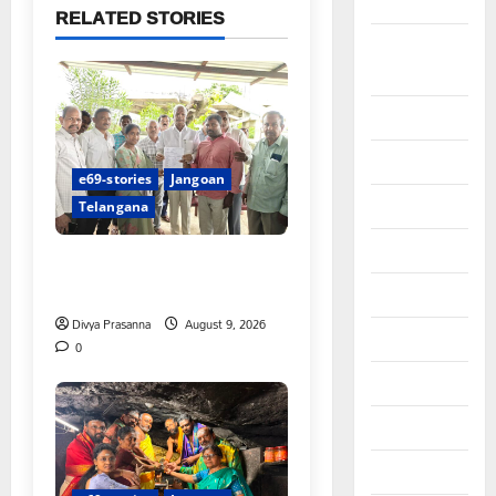
Stories
RELATED STORIES
Latest
Stories
Mahabubabad
Mahabubnagar
e69-stories
Jangoan
Mulugu
Telangana
Nalgonda
చేయూత పెన్షన్ దరఖాస్తు కేంద్రం
ప్రారంభం
Politics
Divya Prasanna
August 9, 2026
Rangareddy
0
Siddipet
Sports
Srikakulam