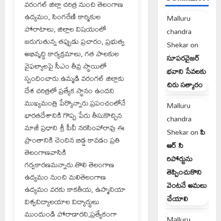
వరంగల్ జిల్లా చరిత్ర నుంచి తెలంగాణ
ఉద్యమం, సింగరేణి కార్మికుల
Malluru
పోరాటాలు, జిల్లాల విషయంలో
chandra
జరుగుతున్న తప్పుడు ప్రచారం, ప్రభుత్వ
Shekar
on
అభివృద్ధి కార్యక్రమాలు, గత పాలకుల
సూపరవైజర్
వైఫల్యాలపై సీఎం తీవ్ర స్థాయిలో
భవాని సేవలకు
స్పందించారు.ఉమ్మడి వరంగల్ జిల్లాకు
చిరు సత్కారం
దేశ చరిత్రలో ప్రత్యేక స్థానం ఉందని
ముఖ్యమంత్రి పేర్కొన్నారు.ప్రపంచంలోనే
Malluru
భారతదేశానికి గొప్ప పేరు తీసుకొచ్చిన
chandra
మాజీ ప్రధాని శ్రీ పీవీ నరసింహారావు ఈ
Shekar
on
పి
ప్రాంతానికి చెందిన బిడ్డ కావడం ప్రతి
ఆర్ సి
తెలంగాణవాసికి
రిపోర్టును
గర్వకారణమన్నారు.తొలి తెలంగాణ
తెప్పించుకొని
ఉద్యమం నుంచి మలితెలంగాణ
వెంటనే అమలు
ఉద్యమం వరకు కాకతీయ, ఉస్మానియా
చేయాలి
విశ్వవిద్యాలయాల విద్యార్థులు
ముందుండి పోరాడారని,ప్రత్యేకంగా
Malluru