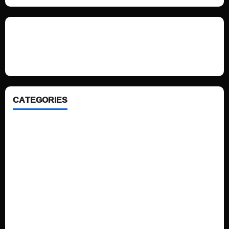
We love WordPress and we are here to provide you with professional
looking WordPress themes so that you can take your website one step
ahead. We focus on simplicity, elegant design and clean code.
CATEGORIES
Home
Sports
Politics
Technology
Fashion
Health