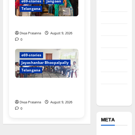
e69-stories
Jangoan
Technology
Telangana
Telangana
స్వామివారికి మిశ్రమ వెండి కిరీటం
Tirupati
Divya Prasanna
August 9, 2026
0
Trending
Vikarabad
e69-stories
Jayashankar Bhoopalpally
Wanaparthy
Telangana
Warangal
విలేకరులపై అనుచిత వ్యాఖ్యలు
Yadadri
చేసిన మార్కెట్ కమిటీ చైర్మన్‌
Bhuvanagiri
Divya Prasanna
August 9, 2026
0
META