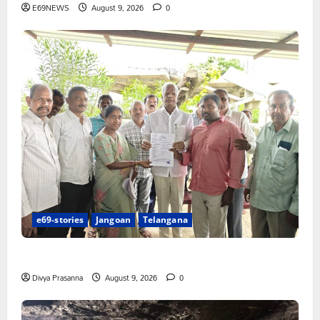
E69NEWS
August 9, 2026
0
e69-stories
Jangoan
Telangana
చేయూత పెన్షన్ దరఖాస్తు కేంద్రం ప్రారంభం
Divya Prasanna
August 9, 2026
0