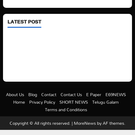
LATEST POST
See latest Trump and Biden polling of America
Electric trains in Ukrainian cities
A volcano is erupting again in Japan
A healthy diet is always better than dieting.
About Us
Blog
Contact
Contact Us
E Paper
E69NEWS
Home
Privacy Policy
SHORT NEWS
Telugu Galam
Terms and Conditions
Copyright © All rights reserved.
|
MoreNews
by AF themes.