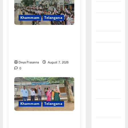
March 2026
February
Khammam
Telangana
2026
కూటమి ప్రభుత్వం ఎన్నికల ముందు
January 2026
విద్యార్థులకు ఇచ్చిన హామీలను
వెంటనే అమలు చేయాలి:
December
ఎస్ఎఫ్ఐ”
2025
Divya Prasanna
August 7, 2026
November
0
2025
October
2025
September
Khammam
Telangana
2025
పీఆర్సీ సమస్యల పరిష్కారానికి నల్ల
August 2025
బ్యాడ్జీలతో ఉపాధ్యాయుల నిరసన”