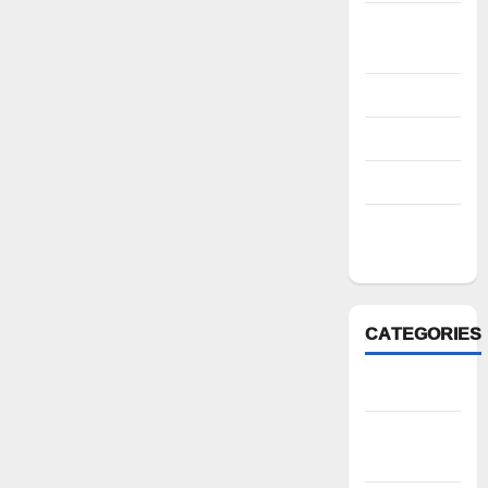
October
2022
August 2022
July 2022
March 2022
February
2022
CATEGORIES
Anantapur
Andhra
Pradesh