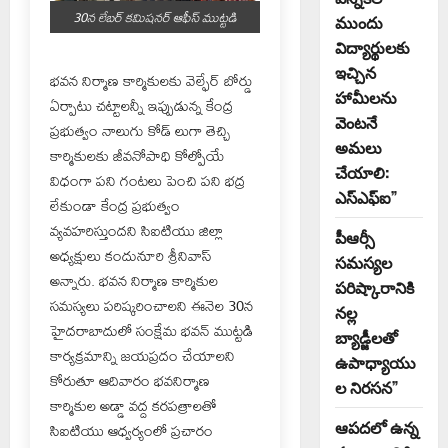
30న లేబర్ కమిషనర్ ఆఫీస్ ముట్టడి
ముందు
విద్యార్థులకు
ఇచ్చిన
భవన నిర్మాణ కార్మికులకు వెల్ఫేర్ బోర్డు
హామీలను
ఏర్పాటు చట్టాలన్నీ ఇప్పుడున్న కేంద్ర
వెంటనే
ప్రభుత్వం నాలుగు కోడ్ లుగా తెచ్చి
అమలు
కార్మికులకు జీవనోపాధి కోల్పోయే
చేయాలి:
విధంగా పని గంటలు పెంచి పని భద్ర
ఎస్ఎఫ్ఐ”
లేకుండా కేంద్ర ప్రభుత్వం
వ్యవహరిస్తుందని సిఐటియు జిల్లా
పీఆర్సీ
అధ్యక్షులు కందునూరి శ్రీనివాస్
సమస్యల
అన్నారు. భవన నిర్మాణ కార్మికుల
పరిష్కారానికి
సమస్యలు పరిష్కరించాలని ఈనెల 30న
నల్ల
హైదరాబాదులో సంక్షేమ భవన్ ముట్టడి
బ్యాడ్జీలతో
కార్యక్రమాన్ని జయప్రదం చేయాలని
ఉపాధ్యాయు
కోరుతూ ఆదివారం భవనిర్మాణ
ల నిరసన”
కార్మికుల అడ్డా వద్ద కరపత్రాలతో
ఆపదలో ఉన్న
సిఐటియు ఆధ్వర్యంలో ప్రచారం