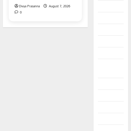
July 2025
Divya Prasanna
August 7, 2026
0
June 2025
May 2025
April 2025
March 2025
September
2024
August 2024
July 2024
June 2024
May 2024
April 2024