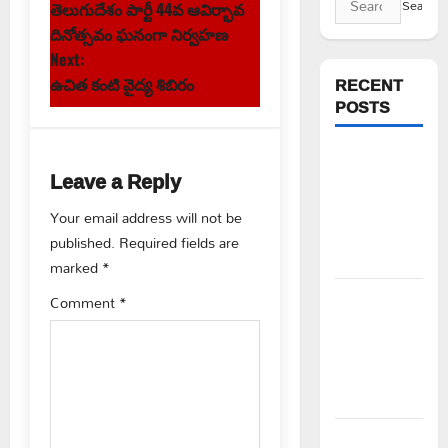
తెలుగుదేశం పార్టీ 44వ ఆవిర్భావ
o
for:
దినోత్సవం ఘనంగా నిర్వహణ
s
Next:
RECENT
ఉచిత కంటి వైద్య శిబిరం
t
POSTS
n
ఘనపూర్
Leave a Reply
రిజర్వాయర్
a
ఆయకట్టుకు
Your email address will not be
v
పూర్తి స్థాయిలో
published.
Required fields are
సాగునీరు
marked
*
i
FFS యాప్
Comment
*
g
విధానం రద్దు
చేయాలి:
a
మోరంపూడి
t
వెంకటేశ్వరరావు
కూటమి