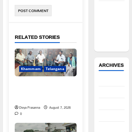
ఆపదలో ఉన్న
కుటుంబానికి
చేయూత
ఫౌండేషన్
మానవతా
RELATED STORIES
సహాయం
ARCHIVES
Khammam
Telangana
August 2026
FFS యాప్ విధానం రద్దు
చేయాలి: మోరంపూడి
July 2026
వెంకటేశ్వరరావు
June 2026
Divya Prasanna
August 7, 2026
0
May 2026
April 2026