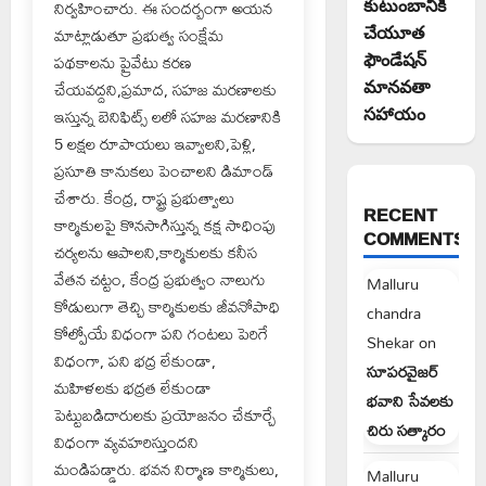
కుటుంబానికి
నిర్వహించారు. ఈ సందర్బంగా అయన
చేయూత
మాట్లాడుతూ ప్రభుత్వ సంక్షేమ
ఫౌండేషన్
పథకాలను ప్రైవేటు కరణ
మానవతా
చేయవద్దని,ప్రమాద, సహజ మరణాలకు
సహాయం
ఇస్తున్న బెనిఫిట్స్ లలో సహజ మరణానికి
5 లక్షల రూపాయలు ఇవ్వాలని,పెళ్లి,
ప్రసూతి కానుకలు పెంచాలని డిమాండ్
చేశారు. కేంద్ర, రాష్ట్ర ప్రభుత్వాలు
RECENT
కార్మికులపై కొనసాగిస్తున్న కక్ష సాధింపు
COMMENTS
చర్యలను ఆపాలని,కార్మికులకు కనీస
వేతన చట్టం, కేంద్ర ప్రభుత్వం నాలుగు
Malluru
కోడులుగా తెచ్చి కార్మికులకు జీవనోపాధి
chandra
కోల్పోయే విధంగా పని గంటలు పెరిగే
Shekar
on
విధంగా, పని భద్ర లేకుండా,
సూపరవైజర్
మహిళలకు భద్రత లేకుండా
భవాని సేవలకు
పెట్టుబడిదారులకు ప్రయోజనం చేకూర్చే
చిరు సత్కారం
విధంగా వ్యవహరిస్తుందని
మండిపడ్డారు. భవన నిర్మాణ కార్మికులు,
Malluru