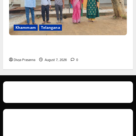
Khammam
Telangana
పీఆర్సీ సమస్యల పరిష్కారానికి నల్ల బ్యాడ్జీలతో ఉపాధ్యాయుల
నిరసన”
Divya Prasanna
August 7, 2026
0
We love WordPress and we are here to provide you with professional
looking WordPress themes so that you can take your website one step
ahead. We focus on simplicity, elegant design and clean code.