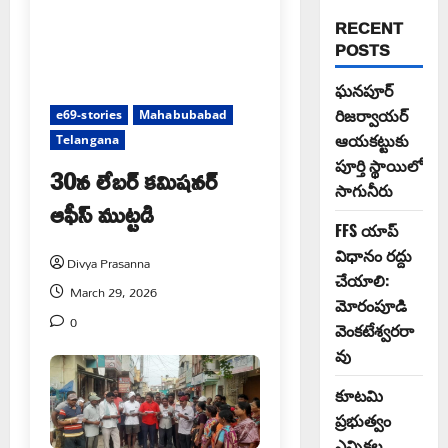
RECENT
POSTS
ఘనపూర్
రిజర్వాయర్
e69-stories
Mahabubabad
ఆయకట్టుకు
Telangana
పూర్తి స్థాయిలో
30న లేబర్ కమిషనర్
సాగునీరు
ఆఫీస్ ముట్టడి
FFS యాప్
విధానం రద్దు
Divya Prasanna
చేయాలి:
March 29, 2026
మోరంపూడి
0
వెంకటేశ్వరరా
వు
కూటమి
ప్రభుత్వం
ఎన్నికల