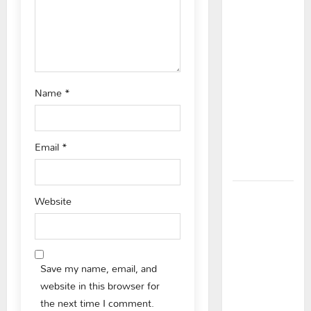
i
ప్రభుత్వం
o
ఎన్నికల
ముందు
n
విద్యార్థులకు
ఇచ్చిన
Name
*
హామీలను
వెంటనే
అమలు
Email
*
చేయాలి:
ఎస్ఎఫ్ఐ”
పీఆర్సీ
Website
సమస్యల
పరిష్కారానికి
నల్ల
బ్యాడ్జీలతో
Save my name, email, and
ఉపాధ్యాయుల
website in this browser for
నిరసన”
the next time I comment.