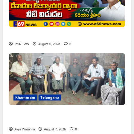
ఘనపూర్ రిజర్వాయర్ ఆయకట్టుకు పూర్తి స్థాయిలో సాగునీరు
E69NEWS
August 8, 2026
0
Khammam
Telangana
FFS యాప్ విధానం రద్దు చేయాలి: మోరంపూడి
వెంకటేశ్వరరావు
Divya Prasanna
August 7, 2026
0