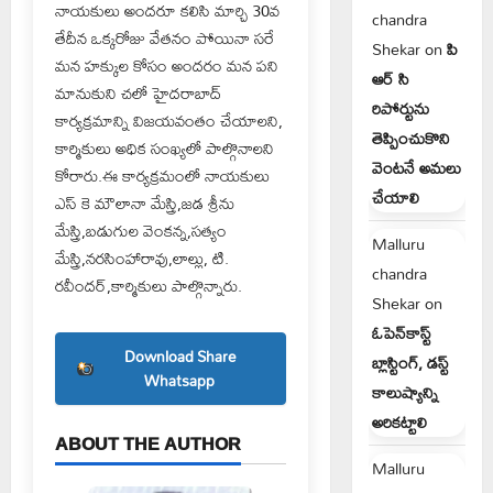
నాయకులు అందరూ కలిసి మార్చి 30వ
chandra
తేదీన ఒక్కరోజు వేతనం పోయినా సరే
Shekar
on
పి
మన హక్కుల కోసం అందరం మన పని
ఆర్ సి
మానుకుని చలో హైదరాబాద్
రిపోర్టును
కార్యక్రమాన్ని విజయవంతం చేయాలని,
తెప్పించుకొని
కార్మికులు అధిక సంఖ్యలో పాల్గొనాలని
వెంటనే అమలు
కోరారు.ఈ కార్యక్రమంలో నాయకులు
చేయాలి
ఎస్ కె మౌలానా మేస్త్రి,జడ శ్రీను
మేస్త్రి,బడుగుల వెంకన్న,సత్యం
Malluru
మేస్త్రి,నరసింహారావు,లాల్లు, టి.
chandra
రవీందర్,కార్మికులు పాల్గొన్నారు.
Shekar
on
ఓపెన్‌కాస్ట్
Download Share
బ్లాస్టింగ్, డస్ట్
Whatsapp
కాలుష్యాన్ని
అరికట్టాలి
ABOUT THE AUTHOR
Malluru