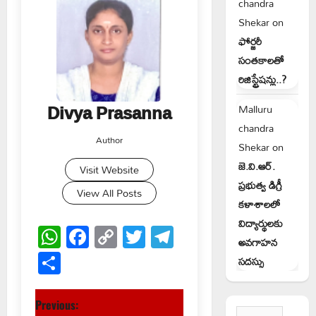
chandra
Shekar
on
ఫోర్జరీ
సంతకాలతో
రిజిస్ట్రేషన్లు..?
Divya Prasanna
Malluru
chandra
Author
Shekar
on
జె.వి.ఆర్.
Visit Website
ప్రభుత్వ డిగ్రీ
View All Posts
కళాశాలలో
విద్యార్థులకు
WhatsApp
Facebook
Copy
Twitter
Telegram
అవగాహన
Link
Share
సదస్సు
P
Previous:
Search