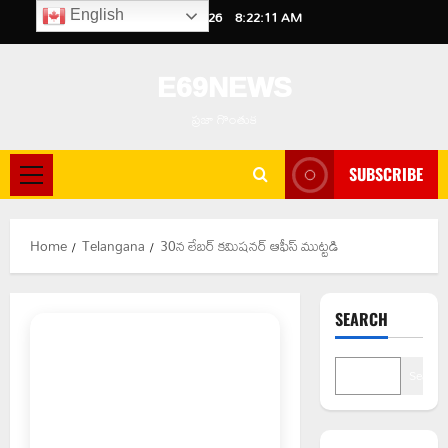
Skip
August 8, 2026
8:22:12 AM
English
to
content
E69NEWS
ప్రజా గొంతుక
SUBSCRIBE
Primary
Menu
Home
Telangana
30న లేబర్ కమిషనర్ ఆఫీస్ ముట్టడి
SEARCH
Search