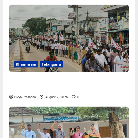
Khammam
Telangana
కూటమి ప్రభుత్వం ఎన్నికల ముందు విద్యార్థులకు ఇచ్చిన హామీలను
వెంటనే అమలు చేయాలి: ఎస్ఎఫ్ఐ”
Divya Prasanna
August 7, 2026
0