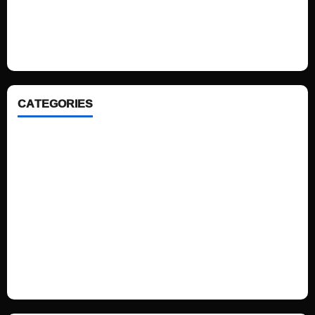
We love WordPress and we are here to provide you with professional
looking WordPress themes so that you can take your website one step
ahead. We focus on simplicity, elegant design and clean code.
CATEGORIES
Home
Sports
Politics
Technology
Fashion
Health