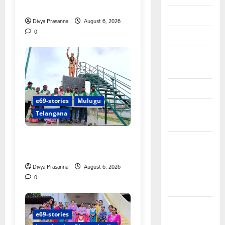
గీరెడ్డి ప్రమోద్ రెడ్డి
April 2026
Divya Prasanna
August 6, 2026
0
March 2026
February
2026
January 2026
e69-stories
Mulugu
December
Telangana
2025
చలో ఐటీడీఏ ఏటూరునాగారం
November
ముట్టడికి శంఖారావం
2025
Divya Prasanna
August 6, 2026
October
0
2025
September
e69-stories
2025