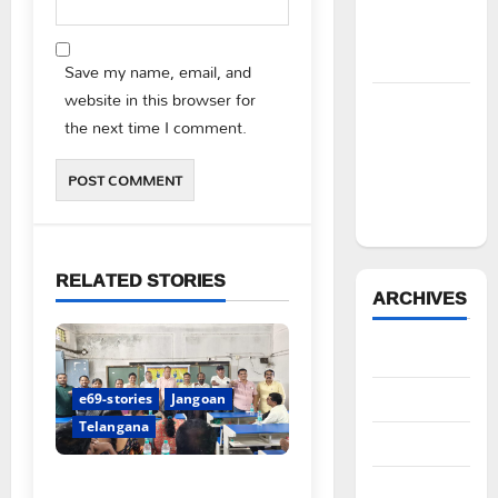
చేయాలని
సీపీఎం
డిమాండ్
Save my name, email, and
website in this browser for
పేద వర్గాల
the next time I comment.
సంక్షేమానికి
కాంగ్రెస్
ప్రభుత్వం పెద్ద
పీట
RELATED STORIES
ARCHIVES
August 2026
July 2026
e69-stories
Jangoan
Telangana
June 2026
పిఆర్ టియు మండల అధ్యక్షులుగా
May 2026