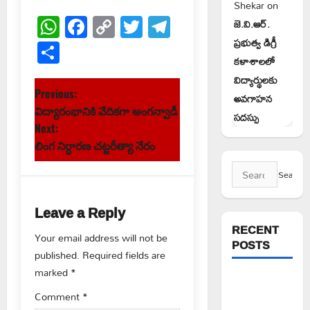
Shekar
on
WhatsApp
Facebook
Copy
Twitter
Telegram
జె.వి.ఆర్.
Link
Share
ప్రభుత్వ డిగ్రీ
కళాశాలలో
విద్యార్థులకు
P
Previous:
అవగాహన
విద్యారంభానికి వేదికగా అంగన్వాడీ
సదస్సు
o
Next:
s
లింగ నిర్ధారణ చట్టరీత్యా నేరం
Search
t
for:
n
Leave a Reply
RECENT
a
Your email address will not be
POSTS
published.
Required fields are
v
marked
*
పిఆర్ టియు
i
Comment
*
మండల