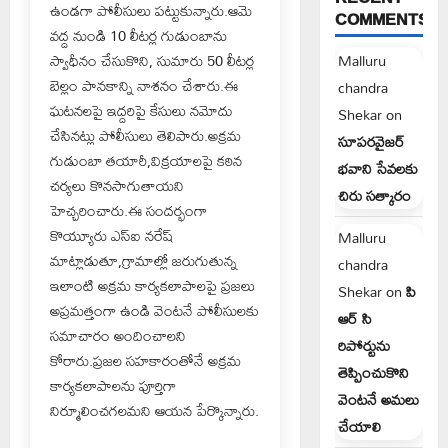
ఉండగా పోలీసులు పట్టుకున్నారు.ఆమె
COMMENTS
వద్ద నుండి 10 లీటర్ల గుడుంబాను
Malluru
స్వాధీనం చేసుకొని, సుమారు 50 లీటర్ల
బెల్లం పానకాన్ని నాశనం చేశారు.ఈ
chandra
ఘటనలపై ఇద్దరిపై కేసులు నమోదు
Shekar
on
చేసినట్లు పోలీసులు తెలిపారు.అక్రమ
సూపరవైజర్
గుడుంబా తయారీ,విక్రయాలపై కఠిన
భవాని సేవలకు
చర్యలు కొనసాగుతాయని
చిరు సత్కారం
హెచ్చరించారు.ఈ సందర్భంగా
కొయ్యూరు ఎస్ఐ నరేష్
Malluru
మాట్లాడుతూ,గ్రామాల్లో జరుగుతున్న
chandra
ఇలాంటి అక్రమ కార్యకలాపాలపై ప్రజలు
Shekar
on
పి
అప్రమత్తంగా ఉండి వెంటనే పోలీసులకు
ఆర్ సి
సమాచారం అందించాలని
రిపోర్టును
కోరారు.ప్రజల సహకారంతోనే అక్రమ
తెప్పించుకొని
కార్యకలాపాలను పూర్తిగా
వెంటనే అమలు
నిర్మూలించగలమని ఆయన పేర్కొన్నారు.
చేయాలి