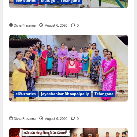
e69-stories
Mulugu
Telangana
చలో ఐటీడీఏ ఏటూరునాగారం ముట్టడికి శంఖారావం
Divya Prasanna
August 6, 2026
0
e69-stories
Jayashankar Bhoopalpally
Telangana
ప్రొఫెసర్ జయశంకర్ కు ఘన నివాళి
Divya Prasanna
August 6, 2026
0