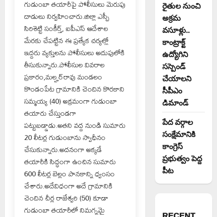
గుడుంబా తయారీపై పోలీసులు మెరుపు
రైతుల నుంచి
దాడులు నిర్వహించారు.జిల్లా ఎస్పీ
అక్రమ
సిరిశెట్టి సంకీర్త్, ఐపీఎస్ ఆదేశాల
వసూళ్లు..
మేరకు చేపట్టిన ఈ ప్రత్యేక చర్యల్లో
కాంట్రాక్ట్
ఇద్దరు వ్యక్తులను పోలీసులు అదుపులోకి
ఉద్యోగిని
తీసుకున్నారు.పోలీసుల వివరాల
సస్పెండ్
ప్రకారం,మల్హర్‌రావు మండలం
చేయాలని
కొండంపేట గ్రామానికి చెందిన కొరకాని
సీపీఎం
సమ్మయ్య (40) అక్రమంగా గుడుంబా
డిమాండ్
తయారు చేస్తుండగా
పేద వర్గాల
పట్టుబడ్డాడు.అతని వద్ద నుండి సుమారు
సంక్షేమానికి
20 లీటర్ల గుడుంబాను స్వాధీనం
కాంగ్రెస్
చేసుకున్నారు.అదనంగా అక్కడే
ప్రభుత్వం పెద్ద
తయారీకి సిద్ధంగా ఉంచిన సుమారు
పీట
600 లీటర్ల బెల్లం పానకాన్ని ధ్వంసం
చేశారు.అదేవిధంగా అదే గ్రామానికి
చెందిన చీర్ల రాజేశ్వరి (50) కూడా
గుడుంబా తయారీలో నిమగ్నమై
RECENT