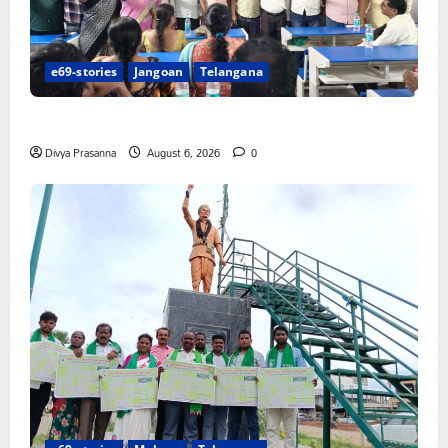
e69-stories
Jangoan
Telangana
పిఆర్ టియు మండల అధ్యక్షులుగా గీరెడ్డి ప్రమోద్ రెడ్డి
Divya Prasanna
August 6, 2026
0