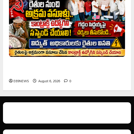
రైతుల నుంచి అక్రమ వసూళ్లు.. కాంట్రాక్ట్ ఉద్యోగిని సస్పెండ్
చేయాలని సీపీఎం డిమాండ్
E69NEWS
August 6, 2026
0