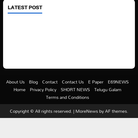
LATEST POST
See latest Trump and Biden polling of America
Electric trains in Ukrainian cities
A volcano is erupting again in Japan
A healthy diet is always better than dieting.
About Us
Blog
Contact
Contact Us
E Paper
E69NEWS
Home
Privacy Policy
SHORT NEWS
Telugu Galam
Terms and Conditions
Copyright © All rights reserved.
|
MoreNews
by AF themes.