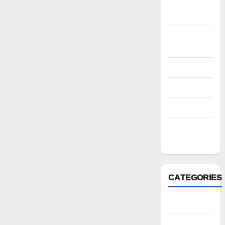
November
2022
October
2022
August 2022
July 2022
March 2022
February
2022
CATEGORIES
Anantapur
Andhra