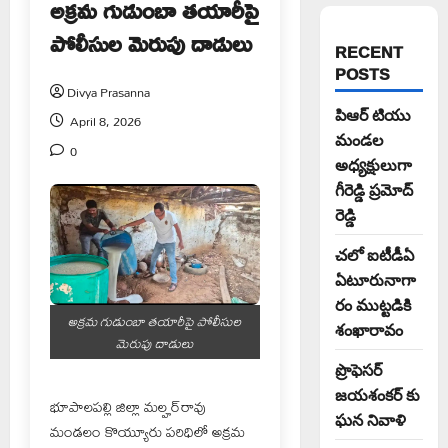
అక్రమ గుడుంబా తయారీపై
పోలీసుల మెరుపు దాడులు
RECENT
POSTS
Divya Prasanna
పిఆర్ టియు
April 8, 2026
మండల
0
అధ్యక్షులుగా
గీరెడ్డి ప్రమోద్
రెడ్డి
చలో ఐటీడీఏ
ఏటూరునాగా
రం ముట్టడికి
అక్రమ గుడుంబా తయారీపై పోలీసుల
శంఖారావం
మెరుపు దాడులు
ప్రొఫెసర్
జయశంకర్ కు
భూపాలపల్లి జిల్లా మల్హర్‌రావు
ఘన నివాళి
మండలం కొయ్యూరు పరిధిలో అక్రమ