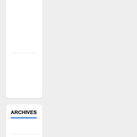
వసూళ్లు..
కాంట్రాక్ట్
ఉద్యోగిని
సస్పెండ్
చేయాలని
సీపీఎం
డిమాండ్
పేద వర్గాల
సంక్షేమానికి
కాంగ్రెస్
ప్రభుత్వం పెద్ద
పీట
ARCHIVES
August 2026