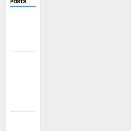
POSTS
పిఆర్ టియు
మండల
అధ్యక్షులుగా
గీరెడ్డి ప్రమోద్
రెడ్డి
చలో ఐటీడీఏ
ఏటూరునాగారం
ముట్టడికి
శంఖారావం
ప్రొఫెసర్
జయశంకర్ కు
ఘన నివాళి
రైతుల నుంచి
అక్రమ