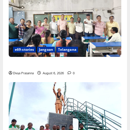
e69-stories
Jangoan
Telangana
పిఆర్ టియు మండల అధ్యక్షులుగా గీరెడ్డి ప్రమోద్ రెడ్డి
Divya Prasanna
August 6, 2026
0