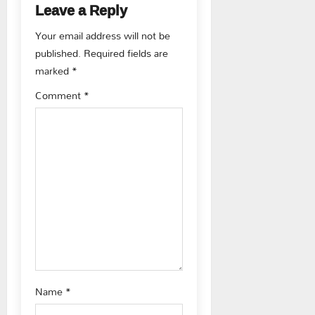
a
Leave a Reply
v
Your email address will not be
published.
Required fields are
i
marked
*
g
Comment
*
a
t
i
o
n
Name
*