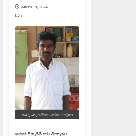
March 19, 2024
0
అపన్న హస్తం కొరకు ఎదురుచూపులు
అతనికి రెక్కాడితే కానీ డొక్కాడని