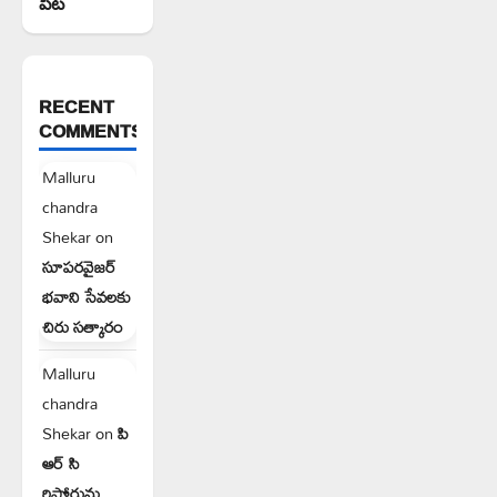
పీట
RECENT
COMMENTS
Malluru
chandra
Shekar
on
సూపరవైజర్
భవాని సేవలకు
చిరు సత్కారం
Malluru
chandra
Shekar
on
పి
ఆర్ సి
రిపోర్టును