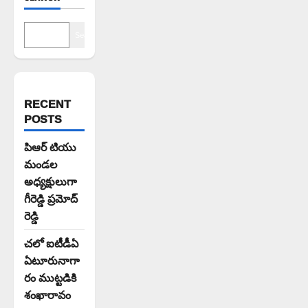
Search
RECENT
POSTS
పిఆర్ టియు
మండల
అధ్యక్షులుగా
గీరెడ్డి ప్రమోద్
రెడ్డి
చలో ఐటీడీఏ
ఏటూరునాగా
రం ముట్టడికి
శంఖారావం