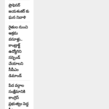
ప్రొఫెసర్
జయశంకర్ కు
ఘన నివాళి
రైతుల నుంచి
అక్రమ
వసూళ్లు..
కాంట్రాక్ట్
ఉద్యోగిని
సస్పెండ్
చేయాలని
సీపీఎం
డిమాండ్
పేద వర్గాల
సంక్షేమానికి
కాంగ్రెస్
ప్రభుత్వం పెద్ద