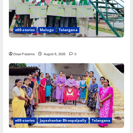
e69-stories
Mulugu
Telangana
చలో ఐటీడీఏ ఏటూరునాగారం ముట్టడికి శంఖారావం
Divya Prasanna
August 6, 2026
0
e69-stories
Jayashankar Bhoopalpally
Telangana