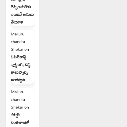
తెప్పించుకొని
వెంటనే అమలు
చేయాలి
Malluru
chandra
Shekar
on
ఓపెన్‌కాస్ట్
బ్లాస్టింగ్, డస్ట్
కాలుష్యాన్ని
అరికట్టాలి
Malluru
chandra
Shekar
on
ఫోర్జరీ
సంతకాలతో