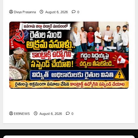
ప్రొఫెసర్ జయశంకర్ కు ఘన నివాళి
Divya Prasanna
August 6, 2026
0
రైతుల నుంచి అక్రమ వసూళ్లు.. కాంట్రాక్ట్ ఉద్యోగిని సస్పెండ్
చేయాలని సీపీఎం డిమాండ్
E69NEWS
August 6, 2026
0