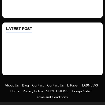
Fashion
Health
LATEST POST
See latest Trump and Biden polling of America
Electric trains in Ukrainian cities
A volcano is erupting again in Japan
A healthy diet is always better than dieting.
About Us
Blog
Contact
Contact Us
E Paper
E69NEWS
Home
Privacy Policy
SHORT NEWS
Telugu Galam
Terms and Conditions