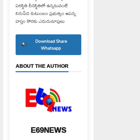
పరిస్థితి దీనస్థితిలో ఉన్నటువంటి
నిరుపేద కుటుంబం ప్రభుత్వం అపన్న
హస్తం కొరకు ఎదురుచూపులు
Download Share
Whatsapp
ABOUT THE AUTHOR
E69NEWS