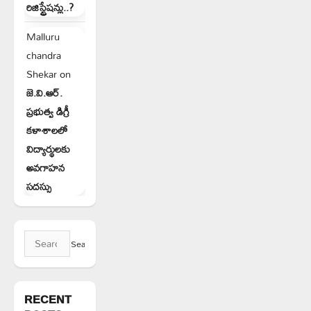
రిజిస్ట్రేషన్లు..?
Malluru
chandra
Shekar
on
జె.వి.ఆర్.
ప్రభుత్వ డిగ్రీ
కళాశాలలో
విద్యార్థులకు
అవగాహన
సదస్సు
Search
for:
RECENT