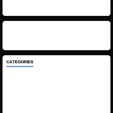
We love WordPress and we are here to provide you with professional
looking WordPress themes so that you can take your website one step
ahead. We focus on simplicity, elegant design and clean code.
CATEGORIES
Home
Sports
Politics
Technology