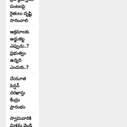
పంటలపై
రైతులు దృష్టి
సారించాలి
అక్రమాలకు
అడ్డుకట్ట
ఎప్పుడు..?
ప్రభుత్వం
ఉన్నది
ఎందుకు..?
చేయూత
పెన్షన్
దరఖాస్తు
కేంద్రం
ప్రారంభం
స్వామివారికి
మిశ్రమ వెండి