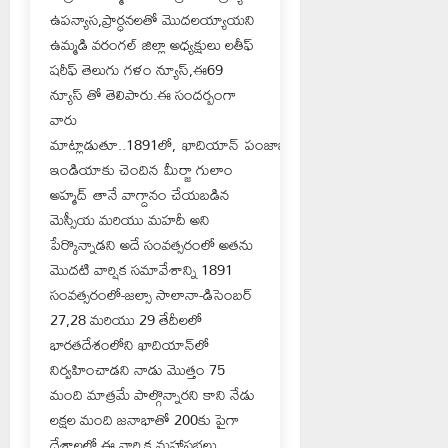
ఉపన్యాస,ప్రార్ధనలతో మొదలయ్యాయని
ఉమ్మడి వరంగల్ జిల్లా అధ్యక్షులు లతీఫ్
షరీఫ్ తెలుగు గళం న్యూస్,ఈ69
న్యూస్ తో తెలిపారు.ఈ సందర్బంగా
వారు
మాట్లాడుతూ..1891లో, ఖాదియాన్ పంజాబ్
ఇండియాకు చెందిన మీర్జా గులాం
అహ్మద్ తానే వాగ్దానం చేయబడిన
మెస్సీయ మరియు మహదీ అని
పేర్కొన్నాడని అదే సంవత్సరంలో అతను
మొదటి వార్షిక సమావేశాన్ని 1891
సంవత్సరంలో-జల్సా సాలానా-డిసెంబర్
27,28 మరియు 29 తేదీలలో
భారతదేశంలోని ఖాదియాన్‌లో
నిర్వహించాడని నాడు మొత్తం 75
మంది మాత్రమే పాల్గొన్నారని కాని నేడు
లక్షల మంది జనాభాతో 200కు పైగా
దేశాలలో ఈ వార్షిక మహాసభలు