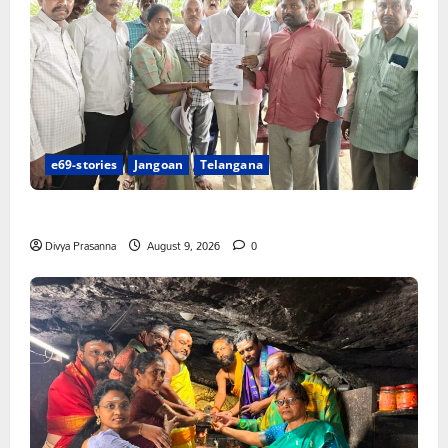
e69-stories
Jangoan
Telangana
చేయూత పెన్షన్ దరఖాస్తు కేంద్రం ప్రారంభం
Divya Prasanna
August 9, 2026
0