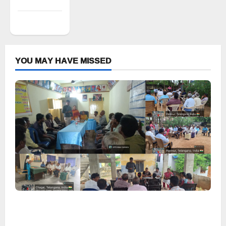
feed
WordPress.org
YOU MAY HAVE MISSED
వరి సాగుకు బదులుగా ప్రత్యామ్నాయ పంటలపై రైతులు దృష్టి
సారించాలి