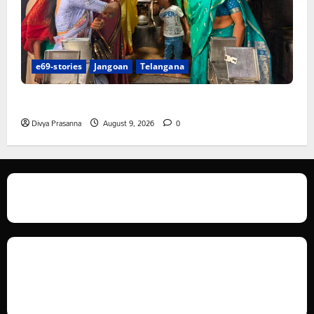
e69-stories
Jangoan
Telangana
స్వామివారికి మిశ్రమ వెండి కిరీటం
Divya Prasanna
August 9, 2026
0
We love WordPress and we are here to provide you with professional
looking WordPress themes so that you can take your website one step
ahead. We focus on simplicity, elegant design and clean code.