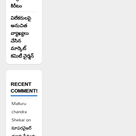
కిరీటం
విలేకరులపై
అనుచిత
వ్యాఖ్యలు
చేసిన
మార్కెట్
కమిటీ చైర్మన్‌
RECENT
COMMENTS
Malluru
chandra
Shekar
on
సూపరవైజర్