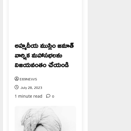
అహ్మదీయ ముస్లిం జమాత్
వార్షిక మహాసభలను
విజయవంతం చేయండి
E69NEWS
July 28, 2023
0
1 minute read