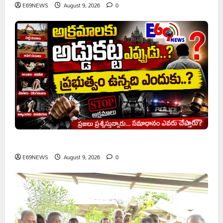
E69NEWS
August 9, 2026
0
అక్రమాలకు అడ్డుకట్ట ఎప్పుడు..? ప్రభుత్వం ఉన్నది ఎందుకు..?
E69NEWS
August 9, 2026
0