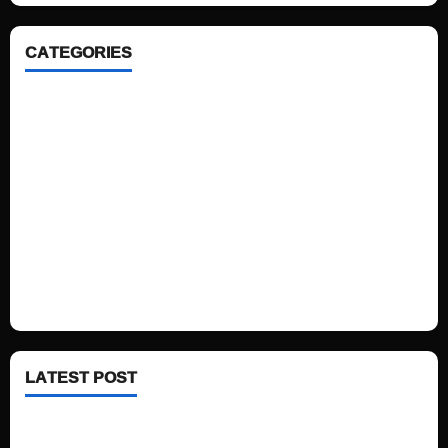
CATEGORIES
Home
Sports
Politics
Technology
Fashion
Health
LATEST POST
See latest Trump and Biden polling of America