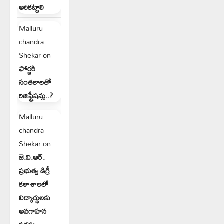
అరికట్టాలి
Malluru
chandra
Shekar
on
ఫోర్జరీ
సంతకాలతో
రిజిస్ట్రేషన్లు..?
Malluru
chandra
Shekar
on
జె.వి.ఆర్.
ప్రభుత్వ డిగ్రీ
కళాశాలలో
విద్యార్థులకు
అవగాహన