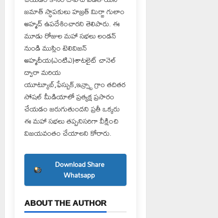
జమాత్ స్ధాపకులు హజ్రత్ మిర్జా గులాం
అహ్మద్ ఉపదేశించారని తెలిపారు. ఈ
మూడు రోజుల మహా సభలు లండన్
నుండి ముస్లిం టెలివిజన్
అహ్మదీయ(ఎంటిఎ)శాటలైట్ చానెల్
ద్వారా మరియ
యూట్యూబ్,ఫేస్బుక్,ఇన్స్ట్రా గ్రాం తదితర
సోషల్ మీడియాలో ప్రత్యక్ష ప్రసారం
చేయడం జరుగుతుందని ప్రతీ ఒక్కరు
ఈ మహా సభలు తప్పనిసరిగా వీక్షించి
విజయవంతం చేయాలని కోరారు.
Download Share
Whatsapp
ABOUT THE AUTHOR