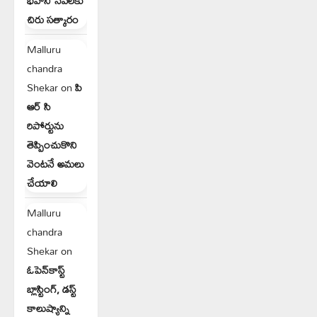
భవాని సేవలకు
చిరు సత్కారం
Malluru
chandra
Shekar
on
పి
ఆర్ సి
రిపోర్టును
తెప్పించుకొని
వెంటనే అమలు
చేయాలి
Malluru
chandra
Shekar
on
ఓపెన్‌కాస్ట్
బ్లాస్టింగ్, డస్ట్
కాలుష్యాన్ని