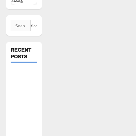
సదస్సు
Search
for:
RECENT
POSTS
వరి సాగుకు
బదులుగా
ప్రత్యామ్నాయ
పంటలపై
రైతులు దృష్టి
సారించాలి
అక్రమాలకు
అడ్డుకట్ట