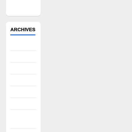
మార్కెట్
కమిటీ చైర్మన్‌
ARCHIVES
August 2026
July 2026
June 2026
May 2026
April 2026
March 2026
February
2026