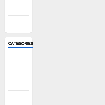
July 2022
March 2022
February
2022
CATEGORIES
Anantapur
Andhra
Pradesh
Bhadradri
Kothagudem
CableTV live
City