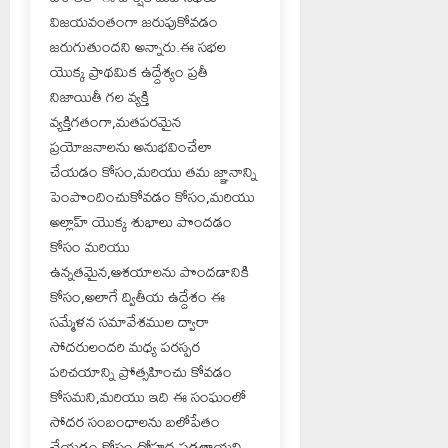
విజయవంతంగా జరుపుకోవడం
జరుగుతుందని అన్నారు.ఈ సభల
యొక్క ప్రాథమిక ఉద్దేశ్యం ప్రతీ
నిజాయితీ గల వ్యక్తి
వ్యక్తిగతంగా,మతపరమైన
ప్రయోజనాలను అనుభవించేలా
చేయడం కోసం,మరియు తమ జ్ఞానాన్ని
పెంపొందించుకోవడం కోసం,మరియు
అల్లాహ్ యొక్క శుభాలు పొందడం
కోసం మరియు
ఉన్నతమైన,ఆశయాలను పొందడానికి
కోసం,అలాగే ద్వితీయ ఉద్దేశం ఈ
సమ్మేళన సమావేశముల ద్వారా
సోదరులందరి మధ్య పరస్పర
పరిచయాన్ని ప్రోత్సహించు కోవడం
కోసమని,మరియు ఇది ఈ సంఘంలో
సోదర సంబంధాలను బలోపేతం
చేయడం కోసం దోహద పడతాయని