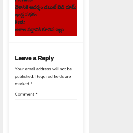
P
దేశానికే ఆదర్శం డబుల్ బెడ్ రూమ్
o
ఇండ్ల పథకం
s
Next:
అకాల వర్షానికి కూలిన ఇల్లు
t
n
Leave a Reply
a
Your email address will not be
v
published.
Required fields are
marked
*
i
Comment
*
g
a
t