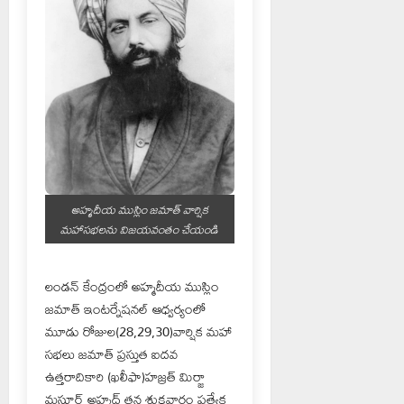
అహ్మదీయ ముస్లిం జమాత్ వార్షిక
మహాసభలను విజయవంతం చేయండి
లండన్ కేంద్రంలో అహ్మదీయ ముస్లిం
జమాత్ ఇంటర్నేషనల్ ఆధ్వర్యంలో
మూడు రోజుల(28,29,30)వార్షిక మహా
సభలు జమాత్ ప్రస్తుత ఐదవ
ఉత్తరాదికారి (ఖలీఫా)హజ్రత్ మిర్జా
మస్రూర్ అహ్మద్ తన శుక్రవారం ప్రత్యేక