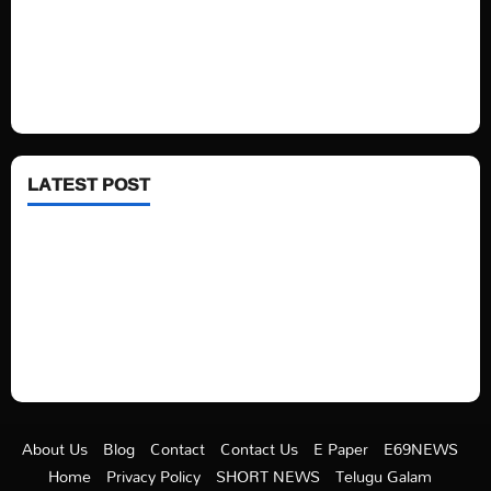
Technology
Fashion
Health
LATEST POST
See latest Trump and Biden polling of America
Electric trains in Ukrainian cities
A volcano is erupting again in Japan
A healthy diet is always better than dieting.
About Us
Blog
Contact
Contact Us
E Paper
E69NEWS
Home
Privacy Policy
SHORT NEWS
Telugu Galam