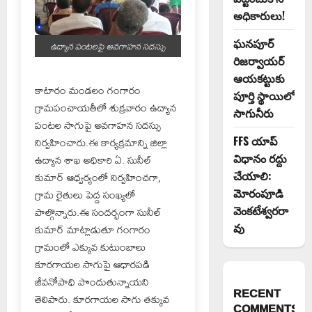
అధికారులు!
ఘనపూర్
ఉద్యాన పంటలపై అవగాహన సదస్సు
రిజర్వాయర్
ఆయకట్టుకు
కాటారం మండలం గంగారం
పూర్తి స్థాయిలో
గ్రామపంచాయతీలో శుక్రవారం ఉద్యాన
సాగునీరు
పంటల సాగుపై అవగాహన సదస్సు
నిర్వహించారు.ఈ కార్యక్రమాన్ని జిల్లా
FFS యాప్
ఉద్యాన శాఖ అధికారి ఏ. సునీల్
విధానం రద్దు
కుమార్ ఆధ్వర్యంలో నిర్వహించగా,
చేయాలి:
గ్రామ రైతులు పెద్ద సంఖ్యలో
మోరంపూడి
పాల్గొన్నారు.ఈ సందర్భంగా సునీల్
వెంకటేశ్వరరా
కుమార్ మాట్లాడుతూ గంగారం
వు
గ్రామంలో ఎక్కువ కుటుంబాలు
కూరగాయల సాగుపై ఆధారపడి
జీవనోపాధి పొందుతున్నాయని
RECENT
తెలిపారు. కూరగాయల సాగు తక్కువ
COMMENTS