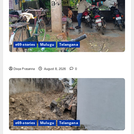
e69-stories
Mulugu
Telangana
రాజుపేటలో ఆర్టీసీ బస్టాండ్ ఏర్పాటు చేయాలి
Divya Prasanna
August 8, 2026
0
e69-stories
Mulugu
Telangana