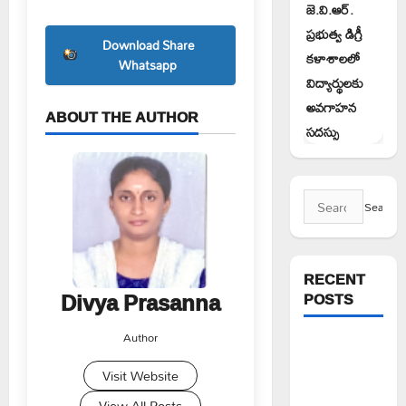
జె.వి.ఆర్.
ప్రభుత్వ డిగ్రీ
Download Share
కళాశాలలో
Whatsapp
విద్యార్థులకు
అవగాహన
ABOUT THE AUTHOR
సదస్సు
Search
for:
RECENT
Divya Prasanna
POSTS
Author
న్యాయస్థానం
ఆదేశాల
Visit Website
అమలులో
View All Posts