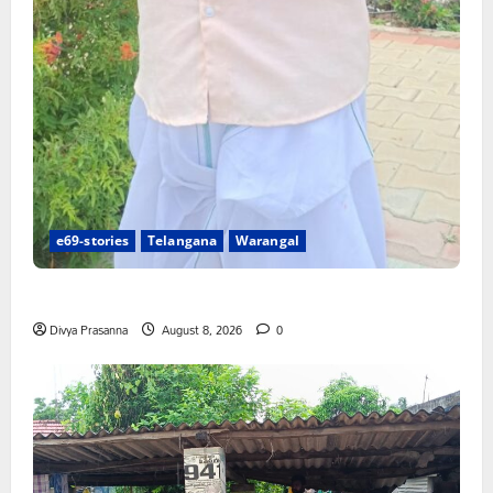
e69-stories
Telangana
Warangal
న్యాయస్థానం ఆదేశాల అమలులో జాప్యం
Divya Prasanna
August 8, 2026
0