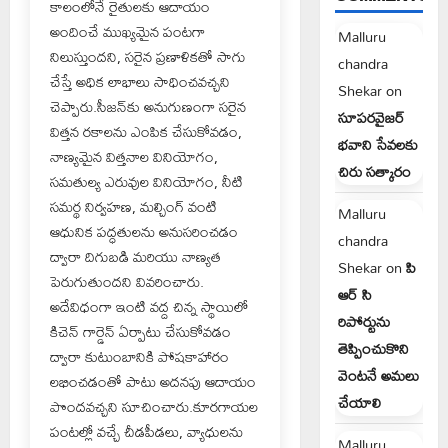
కాలంలోనే రైతులకు ఆదాయం
అందించే ముఖ్యమైన పంటగా
Malluru
నిలుస్తుందని, సరైన ప్రణాళికతో సాగు
chandra
చేస్తే అధిక లాభాలు సాధించవచ్చని
Shekar
on
చెప్పారు.సీజన్‌కు అనుగుణంగా సరైన
సూపరవైజర్
విత్తన రకాలను ఎంపిక చేసుకోవడం,
భవాని సేవలకు
నాణ్యమైన విత్తనాల వినియోగం,
చిరు సత్కారం
సమతుల్య ఎరువుల వినియోగం, నీటి
సమర్థ నిర్వహణ, మల్చింగ్ వంటి
Malluru
ఆధునిక పద్ధతులను అనుసరించడం
chandra
ద్వారా దిగుబడి మరియు నాణ్యత
Shekar
on
పి
పెరుగుతుందని వివరించారు.
ఆర్ సి
అదేవిధంగా ఇంటి వద్ద చిన్న స్థాయిలో
రిపోర్టును
కిచెన్ గార్డెన్ ఏర్పాటు చేసుకోవడం
తెప్పించుకొని
ద్వారా కుటుంబానికి పోషకాహారం
వెంటనే అమలు
లభించడంతో పాటు అదనపు ఆదాయం
చేయాలి
పొందవచ్చని సూచించారు.కూరగాయల
పంటల్లో వచ్చే చీడపీడలు, వ్యాధులను
Malluru