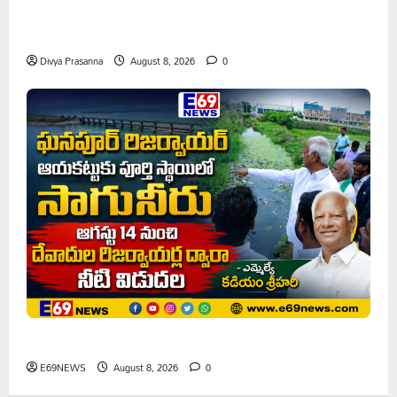
పాఠశాల ప్రహరీ కూలిపోయి రోజులు గడుస్తున్నా పట్టించుకోని
అధికారులు!
Divya Prasanna
August 8, 2026
0
ఘనపూర్ రిజర్వాయర్ ఆయకట్టుకు పూర్తి స్థాయిలో సాగునీరు
E69NEWS
August 8, 2026
0