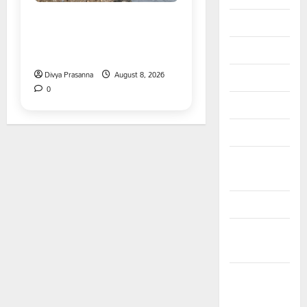
పాఠశాల ప్రహరీ కూలిపోయి
July 2023
రోజులు గడుస్తున్నా పట్టించుకోని
June 2023
అధికారులు!
Divya Prasanna
August 8, 2026
May 2023
0
April 2023
March 2023
February
2023
January 2023
December
2022
November
2022