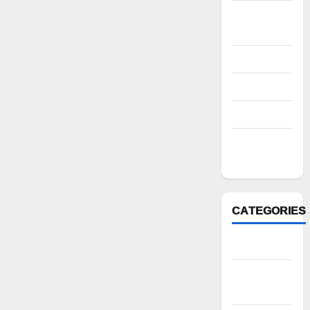
October
2022
August 2022
July 2022
March 2022
February
2022
CATEGORIES
Anantapur
Andhra
Pradesh