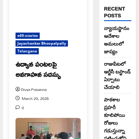
RECENT
POSTS
న్యాయస్థానం
ఆదేశాల
e69-stories
అమలులో
Jayashankar Bhoopalpally
జాప్యం
Telangana
ఉద్యాన పంటలపై
రాజుపేటలో
అవగాహన సదస్సు
ఆర్టీసీ బస్టాండ్
ఏర్పాటు
చేయాలి
Divya Prasanna
March 20, 2026
పాఠశాల
ప్రహరీ
0
కూలిపోయి
రోజులు
గడుస్తున్నా
పట్టించుకోని