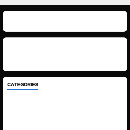
We love WordPress and we are here to provide you with professional
looking WordPress themes so that you can take your website one step
ahead. We focus on simplicity, elegant design and clean code.
CATEGORIES
Home
Sports
Politics