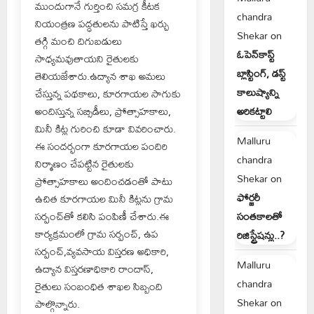
ముందుగానే గుర్తించి సమగ్ర కీటక
chandra
నియంత్రణ పద్ధతులను పాటిస్తే ఖర్చు
Shekar
on
తగ్గి మంచి దిగుబడులు
ఓపెన్‌కాస్ట్
సాధ్యమవుతాయని రైతులకు
బ్లాస్టింగ్, డస్ట్
తెలియజేశారు.ఉద్యాన శాఖ అమలు
కాలుష్యాన్ని
చేస్తున్న పథకాలు, కూరగాయల సాగుకు
అందిస్తున్న సబ్సిడీలు, ప్రోత్సాహకాలు,
అరికట్టాలి
మినీ కిట్ల గురించి కూడా వివరించారు.
Malluru
ఈ సందర్భంగా కూరగాయల పందిరి
chandra
నిర్మాణం చేపట్టిన రైతులకు
Shekar
on
ప్రోత్సాహకాలు అందించడంతో పాటు
ఫోర్జరీ
ఉచిత కూరగాయల మినీ కిట్లను గ్రామ
సర్పంచ్‌తో కలిసి పంపిణీ చేశారు.ఈ
సంతకాలతో
కార్యక్రమంలో గ్రామ సర్పంచ్, ఉప
రిజిస్ట్రేషన్లు..?
సర్పంచ్,వ్యవసాయ విస్తరణ అధికారి,
Malluru
ఉద్యాన విస్తరణాధికారి రాందాస్,
chandra
రైతులు సంబంధిత శాఖల సిబ్బంది
Shekar
on
పాల్గొన్నారు.