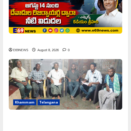
ఘనపూర్ రిజర్వాయర్ ఆయకట్టుకు పూర్తి స్థాయిలో సాగునీరు
E69NEWS
August 8, 2026
0
Khammam
Telangana
FFS యాప్ విధానం రద్దు చేయాలి: మోరంపూడి
వెంకటేశ్వరరావు