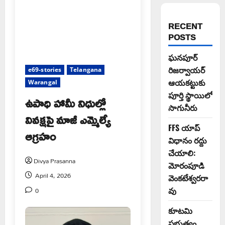
RECENT
POSTS
ఘనపూర్
రిజర్వాయర్
e69-stories
Telangana
ఆయకట్టుకు
Warangal
పూర్తి స్థాయిలో
ఉపాధి హామీ నిధుల్లో
సాగునీరు
వివక్షపై మాజీ ఎమ్మెల్యే
FFS యాప్
ఆగ్రహం
విధానం రద్దు
చేయాలి:
Divya Prasanna
మోరంపూడి
April 4, 2026
వెంకటేశ్వరరా
0
వు
కూటమి
ప్రభుత్వం