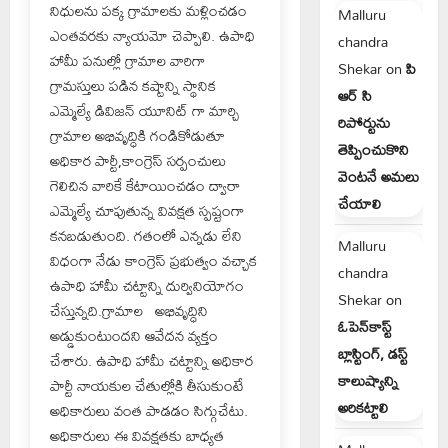
నిధులను పక్క గ్రామాలకు మళ్లించడం
Malluru
ఎంతవరకు న్యాయమో చెప్పాలి. ఉపాధి
chandra
హామీ పనుల్లో గ్రామాల వారిగా
Shekar
on
పి
గ్రామస్తులు పడిన కష్టాన్ని స్థానిక
ఆర్ సి
ఎమ్మెల్యే డివిజన్ యూనిట్ గా మార్చి
రిపోర్టును
గ్రామాల అభివృద్ధికి గండికోడుతూ
తెప్పించుకొని
అధికార పార్టీ,కాంగ్రెస్ సర్పంచులు
వెంటనే అమలు
గెలిచిన వారికే కేటాయించడం ద్వారా
చేయాలి
ఎమ్మెల్యే చూపుతున్న వివక్షత స్పష్టంగా
కనబడుతుంది. గతంలో ఎన్నడు లేని
Malluru
విధంగా నేడు కాంగ్రెస్ ప్రభుత్వం వచ్చాక
chandra
ఉపాధి హామీ చట్టాన్ని దుర్వినియోగం
Shekar
on
చేస్తున్నది.గ్రామాల అభివృద్ధిని
ఓపెన్‌కాస్ట్
అడ్డుకుంటుందని ఆవేదన వ్యక్తం
బ్లాస్టింగ్, డస్ట్
చేశారు. ఉపాధి హామీ చట్టాన్ని అధికార
కాలుష్యాన్ని
పార్టీ నాయకుల చేతుల్లోకి తీసుకుంటే
అరికట్టాలి
అధికారులు వంత పాడడం సిగ్గుచేటు.
అధికారులు ఈ వివక్షతకు బాధ్యత