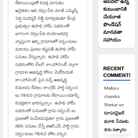
ఆపదలో ఉన్న
కేటాయింపులో వివక్ష చూపడం
కుటుంబానికి
అనైతికం అని నర్సంపేట మాజీ ఎమ్మెల్యే
చేయూత
పెద్ది సుదర్శన్ రెడ్డి మాట్లాడుతూ కేంద్ర
ఫౌండేషన్
ప్రభుత్వం ఉపాధి హామీ పథకంలో
మానవతా
భాగంగా నర్సంపేట నియోజకవర్గ
సహాయం
వ్యాప్తంగా అన్ని గ్రామాలలో సర్పంచులు
మరియు ప్రజలు కష్టపడి ఉపాధి హామీ
పనులు చేస్తున్నారు. ఉపాధి హామీ
పథకంలోని లేబర్ కాంపోనెంట్ ద్వారా
RECENT
గ్రామాల అభివృద్ధి కోసం మెటీరియల్
COMMENTS
కాంపోనెంట్ పైన వచ్చే అభివృద్ధి
నిధులను కేవలం కాంగ్రెస్ పార్టీ సర్పంచ
Malluru
లు గెలిచిన గ్రామాలకు కేటాయించడాన్నీ
chandra
వివక్షతగా భావిస్తున్నాం. ఉపాధి హామీ
Shekar
on
పథకంలో పనులలో గ్రామ సర్పంచ్ లు
సూపరవైజర్
ప్రజలలో మమేకమవుతూ గ్రామ ప్రజలతో
భవాని సేవలకు
కలిసి పనులు చేస్తే బిఆర్ఎస్ పార్టీ గ్రామ
చిరు సత్కారం
సర్పంచులు గెలిచిన చోట వచ్చిన