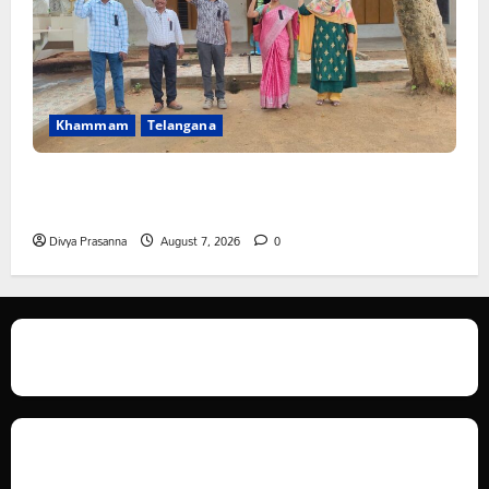
Khammam
Telangana
పీఆర్సీ సమస్యల పరిష్కారానికి నల్ల బ్యాడ్జీలతో ఉపాధ్యాయుల
నిరసన”
Divya Prasanna
August 7, 2026
0
We love WordPress and we are here to provide you with professional
looking WordPress themes so that you can take your website one step