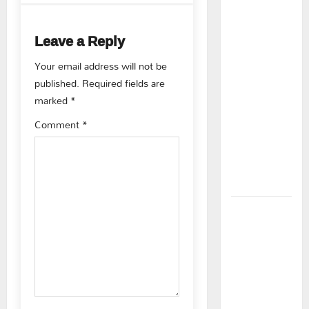
n
కూటమి
a
ప్రభుత్వం
Leave a Reply
ఎన్నికల
v
ముందు
Your email address will not be
విద్యార్థులకు
published.
Required fields are
i
ఇచ్చిన
marked
*
హామీలను
g
Comment
*
వెంటనే
a
అమలు
చేయాలి:
t
ఎస్ఎఫ్ఐ”
i
పీఆర్సీ
సమస్యల
o
పరిష్కారానికి
n
నల్ల
బ్యాడ్జీలతో
ఉపాధ్యాయుల