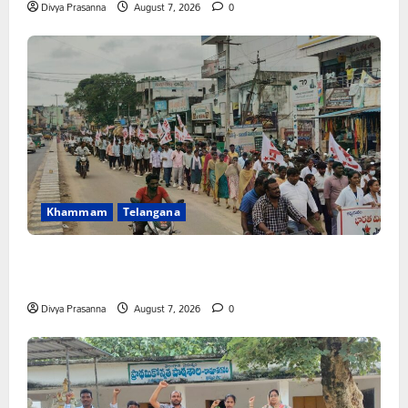
Divya Prasanna
August 7, 2026
0
Khammam
Telangana
కూటమి ప్రభుత్వం ఎన్నికల ముందు విద్యార్థులకు ఇచ్చిన హామీలను
వెంటనే అమలు చేయాలి: ఎస్ఎఫ్ఐ”
Divya Prasanna
August 7, 2026
0