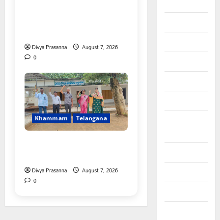
August 2025
విద్యార్థులకు ఇచ్చిన హామీలను
వెంటనే అమలు చేయాలి:
July 2025
ఎస్ఎఫ్ఐ”
June 2025
Divya Prasanna
August 7, 2026
0
May 2025
April 2025
March 2025
Khammam
Telangana
September
2024
పీఆర్సీ సమస్యల పరిష్కారానికి నల్ల
August 2024
బ్యాడ్జీలతో ఉపాధ్యాయుల నిరసన”
Divya Prasanna
August 7, 2026
July 2024
0
June 2024
May 2024