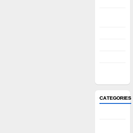
2022
October
2022
August 2022
July 2022
March 2022
February
2022
CATEGORIES
Anantapur
Andhra
Pradesh