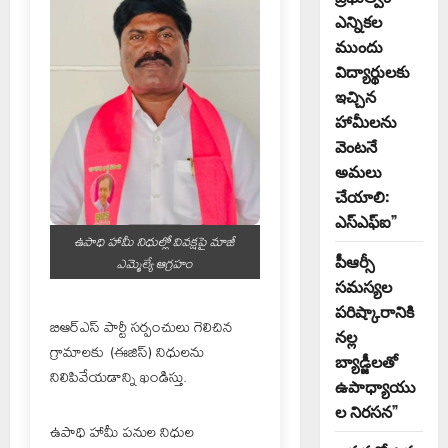
ఎన్నికల
ముందు
విద్యార్థులకు
ఇచ్చిన
హామీలను
వెంటనే
అమలు
చేయాలి:
ఎస్ఎఫ్ఐ”
ఉపాధి హామీ నిధుల్లో వివక్షపై మాజీ
పీఆర్సీ
ఎమ్మెల్యే ఆగ్రహం
సమస్యల
పరిష్కారానికి
బిఆర్ఎస్ పార్టీ సర్పంచులు గెలిచిన
నల్ల
గ్రామాలకు (ఈజిస్) నిధులను
బ్యాడ్జీలతో
నిలిపివేయడాన్ని ఖండిస్తు.
ఉపాధ్యాయు
ల నిరసన”
ఉపాధి హామీ పనుల నిధుల