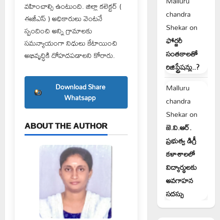
Malluru
వహించాల్సి ఉంటుంది. జిల్లా కలెక్టర్ (
chandra
ఈజీఎస్ ) అధికారులు వెంటనే
Shekar
on
స్పందించి అన్ని గ్రామాలకు
ఫోర్జరీ
సమన్యాయంగా నిధులు కేటాయించి
సంతకాలతో
అభివృద్ధికి దోహదపడాలని కోరారు.
రిజిస్ట్రేషన్లు..?
Download Share
Malluru
Whatsapp
chandra
Shekar
on
ABOUT THE AUTHOR
జె.వి.ఆర్.
ప్రభుత్వ డిగ్రీ
కళాశాలలో
విద్యార్థులకు
అవగాహన
సదస్సు