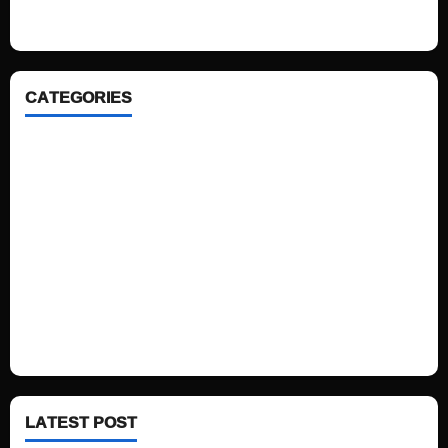
ahead. We focus on simplicity, elegant design and clean code.
CATEGORIES
Home
Sports
Politics
Technology
Fashion
Health
LATEST POST