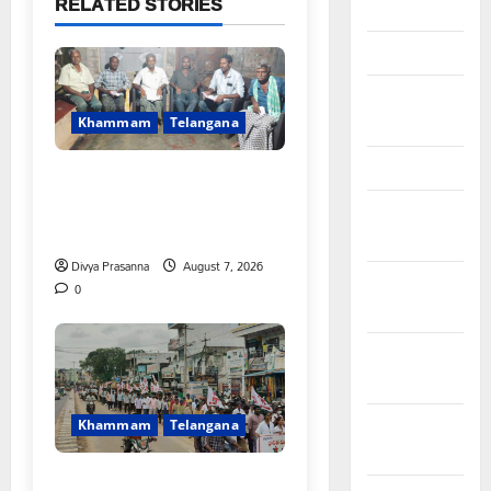
RELATED STORIES
April 2026
March 2026
February
2026
Khammam
Telangana
January 2026
FFS యాప్ విధానం రద్దు
చేయాలి: మోరంపూడి
December
వెంకటేశ్వరరావు
2025
Divya Prasanna
August 7, 2026
November
0
2025
October
2025
September
Khammam
Telangana
2025
కూటమి ప్రభుత్వం ఎన్నికల ముందు