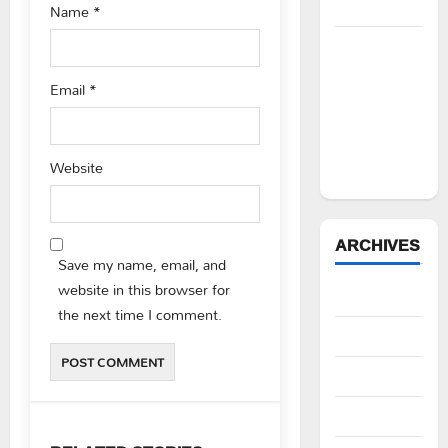
నిరసన”
Name
*
ఆపదలో ఉన్న
కుటుంబానికి
Email
*
చేయూత
ఫౌండేషన్
మానవతా
Website
సహాయం
ARCHIVES
Save my name, email, and
website in this browser for
August 2026
the next time I comment.
July 2026
June 2026
May 2026