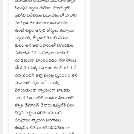
బహిష్కరణ చేయాలని నేదునూరి జ్యోతి
పిలుపునిచ్చారు ఈరోజు పాలకుర్తిలో
జరిగిన విలేకరుల సమావేశంలో పాల్గొని
మాట్లాడుతూ నిజంగా అనుమానం
ఉంటే చట్టం ఉన్నది కోర్టులు ఉన్నాయి
న్యాయాన్ని తేల్చడానికి కానీ ఎగువ
కులం అనే అహంకారంతో దిగువకుల
మహిళను 12 సంవత్సరాల బాలికని
చూడకుండా హింసించడం నేరా రోపణ
చేయడం సభ్య సమాజం తలదించుకునే
చర్య వెంటనే జిల్లా మంత్రి స్పందించి తన
సామాజిక వర్గం అనే నెపాన్ని
మోయకుండా న్యాయంగా బాలికకు
వారి కుటుంబానికి అండగా నిలవాలని
జ్యోతి డిమాండ్ చేశారు ఇప్పటికే పలు
విప్లవ పార్టీలు దళిత బహుజన
సంఘాలు న్యాయం జరగాలని
ఉద్యమించడం జరిగినది ఫలితంగా