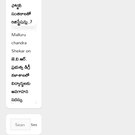
ఫోర్జరీ
సంతకాలతో
రిజిస్ట్రేషన్లు..?
Malluru
chandra
Shekar
on
జె.వి.ఆర్.
ప్రభుత్వ డిగ్రీ
కళాశాలలో
విద్యార్థులకు
అవగాహన
సదస్సు
Search
for: