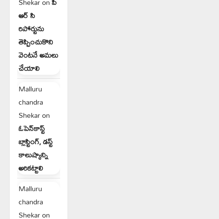
Shekar
on
పి
ఆర్ సి
రిపోర్టును
తెప్పించుకొని
వెంటనే అమలు
చేయాలి
Malluru
chandra
Shekar
on
ఓపెన్‌కాస్ట్
బ్లాస్టింగ్, డస్ట్
కాలుష్యాన్ని
అరికట్టాలి
Malluru
chandra
Shekar
on