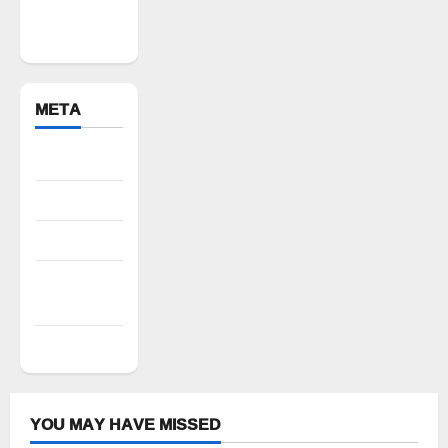
Yadadri
Bhuvanagiri
META
Register
Log in
Entries feed
Comments
feed
WordPress.org
YOU MAY HAVE MISSED