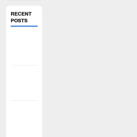
RECENT
POSTS
న్యాయస్థానం
ఆదేశాల
అమలులో
జాప్యం
రాజుపేటలో
ఆర్టీసీ బస్టాండ్
ఏర్పాటు
చేయాలి
పాఠశాల
ప్రహరీ
కూలిపోయి
రోజులు