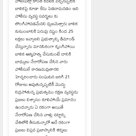
పోలీసుల్లో కొంత కదలిక వచ్చినప్పటికీ
బాలికపై కూడా కేసు పెడదామనడం ఇది
పోలీసు వ్యవస్థ సవర్ణులు కు
లొంగిపోవడమేనని ధ్వజమెత్తారు బాలిక
కుటుంబానికి పరువు నష్టం కింద 25
లక్షలు ఇవ్వాలని ప్రభుత్వాన్ని డిమాండ్
చేస్తున్నారు మానసికంగా కృంగిపోయి
బాలిక ఆత్మహత్య చేసుకుంటే దానికి
బాధ్యులు నేరారోపణ చేసిన వారు
పోలీసులే కారణమవుతారని
హెచ్చరించారు సంఘటన జరిగి 21
రోజులు అవుతున్నప్పటికీ మొద్దు
నిద్రపోతున్న ప్రభుత్వము రక్షణ వ్యవస్థను
ప్రజలు విశ్వాసం కూలిపోయే ప్రమాదం
ఉందన్నారు ఏ రకంగా అయితే
నేరారోపణ చేసిన వాళ్లు చట్టాన్ని
చేతిలోకి తీసుకున్నారో అదే రకంగా
ప్రజలు విప్లవ ప్రజాస్వానికి శక్తులు