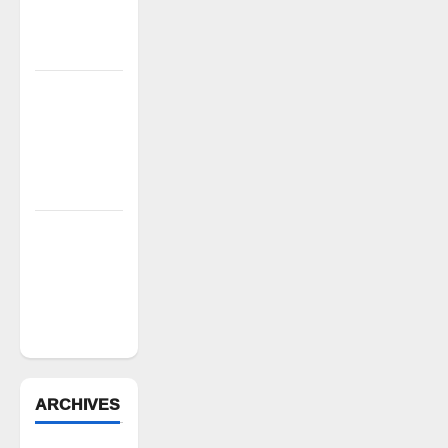
గడుస్తున్నా
పట్టించుకోని
అధికారులు!
ఘనపూర్
రిజర్వాయర్
ఆయకట్టుకు
పూర్తి స్థాయిలో
సాగునీరు
FFS యాప్
విధానం రద్దు
చేయాలి:
మోరంపూడి
వెంకటేశ్వరరావు
ARCHIVES