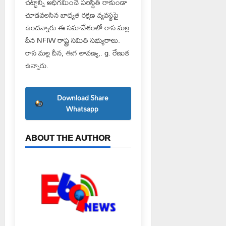
చట్టాన్ని అధిగమించే పరిస్థితి రాకుండా
చూడవలసిన బాధ్యత రక్షణ వ్యవస్థపై
ఉందన్నారు ఈ సమావేశంలో రాస మల్ల
దీన NFIW రాష్ట్ర సమితి సభ్యురాలు.
రాస మల్ల దీన, ఈగ లావణ్య,. g. రేణుక
ఉన్నారు.
Download Share
Whatsapp
ABOUT THE AUTHOR