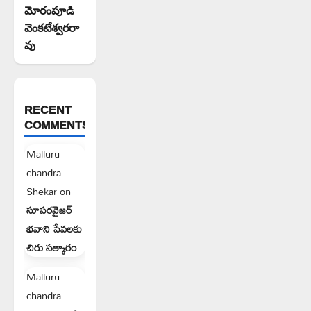
మోరంపూడి
వెంకటేశ్వరరా
వు
RECENT
COMMENTS
Malluru
chandra
Shekar
on
సూపరవైజర్
భవాని సేవలకు
చిరు సత్కారం
Malluru
chandra