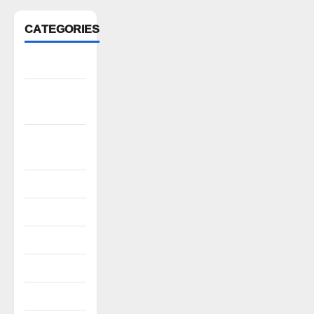
CATEGORIES
Anantapur
Andhra
Pradesh
Bhadradri
Kothagudem
CableTV live
City
Covid
Culture
e69-stories