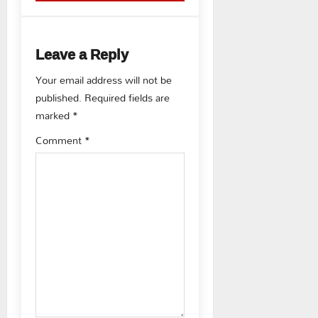
n
a
Leave a Reply
v
Your email address will not be
published.
Required fields are
i
marked
*
g
Comment
*
a
t
i
o
n