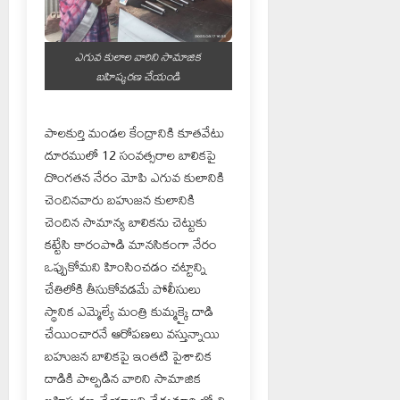
ఎగువ కులాల వారిని సామాజిక
బహిష్కరణ చేయండి
పాలకుర్తి మండల కేంద్రానికి కూతవేటు
దూరములో 12 సంవత్సరాల బాలికపై
దొంగతన నేరం మోపి ఎగువ కులానికి
చెందినవారు బహుజన కులానికి
చెందిన సామాన్య బాలికను చెట్టుకు
కట్టేసి కారంపొడి మానసికంగా నేరం
ఒప్పుకోమని హింసించడం చట్టాన్ని
చేతిలోకి తీసుకోవడమే పోలీసులు
స్థానిక ఎమ్మెల్యే మంత్రి కుమ్మక్కై దాడి
చేయించారనే ఆరోపణలు వస్తున్నాయి
బహుజన బాలికపై ఇంతటి పైశాచిక
దాడికి పాల్పడిన వారిని సామాజిక