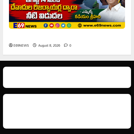
ఘనపూర్ రిజర్వాయర్ ఆయకట్టుకు పూర్తి స్థాయిలో సాగునీరు
E69NEWS
August 8, 2026
0
We love WordPress and we are here to provide you with professional
looking WordPress themes so that you can take your website one step
ahead. We focus on simplicity, elegant design and clean code.