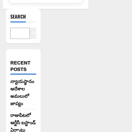
SEARCH
Search
RECENT
POSTS
న్యాయస్థానం
ఆదేశాల
అమలులో
జాప్యం
రాజుపేటలో
ఆర్టీసీ బస్టాండ్
ఏర్పాటు