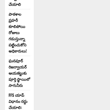
చేయాలి
పాఠశాల
ప్రహరీ
కూలిపోయి
రోజులు
గడుస్తున్నా
పట్టించుకోని
అధికారులు!
ఘనపూర్
రిజర్వాయర్
ఆయకట్టుకు
పూర్తి స్థాయిలో
సాగునీరు
FFS యాప్
విధానం రద్దు
చేయాలి: