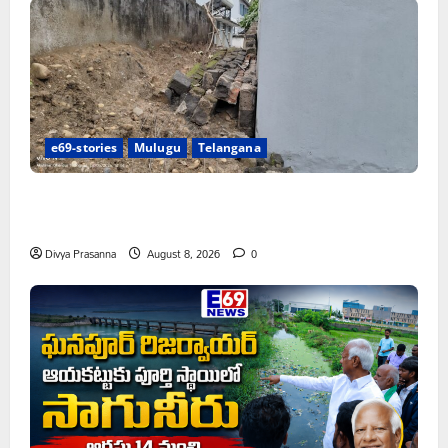
e69-stories
Mulugu
Telangana
పాఠశాల ప్రహరీ కూలిపోయి రోజులు గడుస్తున్నా పట్టించుకోని
అధికారులు!
Divya Prasanna
August 8, 2026
0