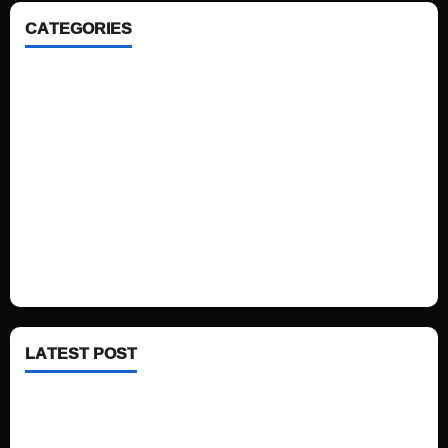
CATEGORIES
Home
Sports
Politics
Technology
Fashion
Health
LATEST POST
See latest Trump and Biden polling of America
Electric trains in Ukrainian cities