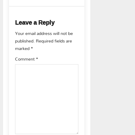
n
a
Leave a Reply
v
Your email address will not be
published.
Required fields are
i
marked
*
g
Comment
*
a
t
i
o
n