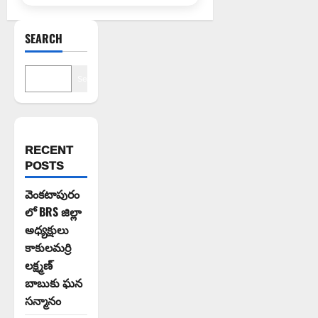
SEARCH
Search
RECENT
POSTS
వెంకటాపురం
లో BRS జిల్లా
అధ్యక్షులు
కాకులమర్రి
లక్ష్మణ్
బాబుకు ఘన
సన్మానం