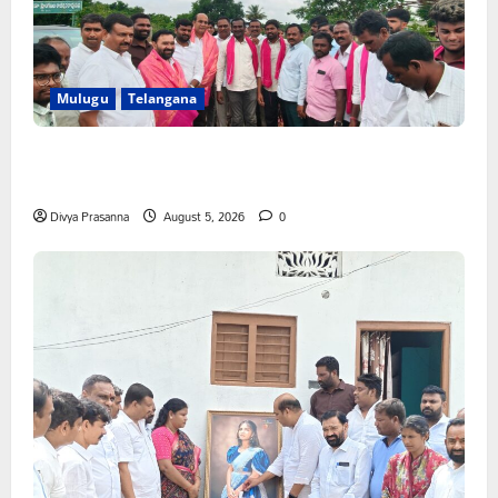
Mulugu
Telangana
వెంకటాపురంలో BRS జిల్లా అధ్యక్షులు కాకులమర్రి లక్ష్మణ్ బాబుకు
ఘన సన్మానం
Divya Prasanna
August 5, 2026
0