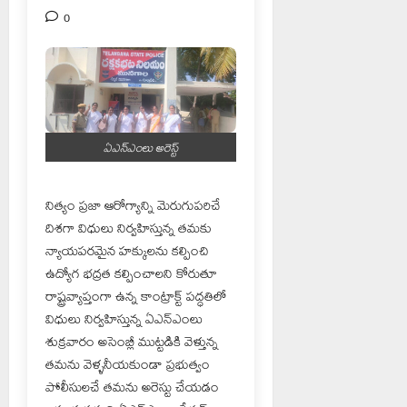
0
ఏఎన్ఎంలు అరెస్ట్
నిత్యం ప్రజా ఆరోగ్యాన్ని మెరుగుపరిచే
దిశగా విధులు నిర్వహిస్తున్న తమకు
న్యాయపరమైన హక్కులను కల్పించి
ఉద్యోగ భద్రత కల్పించాలని కోరుతూ
రాష్ట్రవ్యాప్తంగా ఉన్న కాంట్రాక్ట్ పద్ధతిలో
విధులు నిర్వహిస్తున్న ఏఎన్ఎంలు
శుక్రవారం అసెంబ్లీ ముట్టడికి వెళ్తున్న
తమను వెళ్ళనీయకుండా ప్రభుత్వం
పోలీసులచే తమను అరెస్టు చేయడం