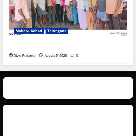
Mahabubabad
Telangana
రంగాపురం గ్రామ గౌడ సంఘం అధ్యక్షునిగ గిరిగాని వీరభద్రం గౌడ్
Divya Prasanna
August 5, 2026
0
We love WordPress and we are here to provide you with professional
looking WordPress themes so that you can take your website one step
ahead. We focus on simplicity, elegant design and clean code.