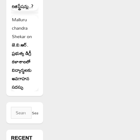
రిజిస్ట్రేషన్లు..?
Malluru
chandra
Shekar
on
జె.వి.ఆర్.
ప్రభుత్వ డిగ్రీ
కళాశాలలో
విద్యార్థులకు
అవగాహన
సదస్సు
Search
for:
RECENT