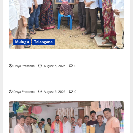
Mulugu
Telangana
తేజశ్రీ కుటుంబాన్ని పరామర్శించిన కాకులమర్రి లక్ష్మణ్ బాబు
Divya Prasanna
August 5, 2026
0
Mahabubabad
Telangana
పేరుకే మున్సిపాలిటీ
Divya Prasanna
August 5, 2026
0