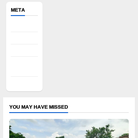
META
Register
Log in
Entries feed
Comments
feed
WordPress.org
YOU MAY HAVE MISSED