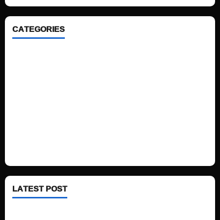
CATEGORIES
Home
Sports
Politics
Technology
Fashion
Health
LATEST POST
See latest Trump and Biden polling of America