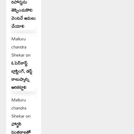
రిపోర్టును
తెప్పించుకొని
వెంటనే అమలు
చేయాలి
Malluru
chandra
Shekar
on
ఓపెన్‌కాస్ట్
బ్లాస్టింగ్, డస్ట్
కాలుష్యాన్ని
అరికట్టాలి
Malluru
chandra
Shekar
on
ఫోర్జరీ
సంతకాలతో