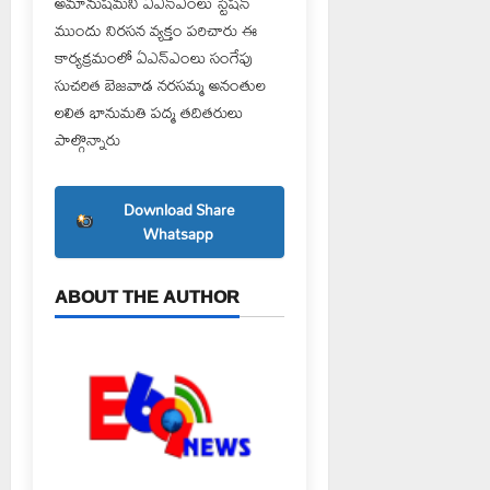
అమానుషమని ఏఎన్ఎంలు స్టేషన్
ముందు నిరసన వ్యక్తం పరిచారు ఈ
కార్యక్రమంలో ఏఎన్ఎంలు సంగేపు
సుచరిత బెజవాడ నరసమ్మ అనంతుల
లలిత భానుమతి పద్మ తదితరులు
పాల్గొన్నారు
Download Share
Whatsapp
ABOUT THE AUTHOR