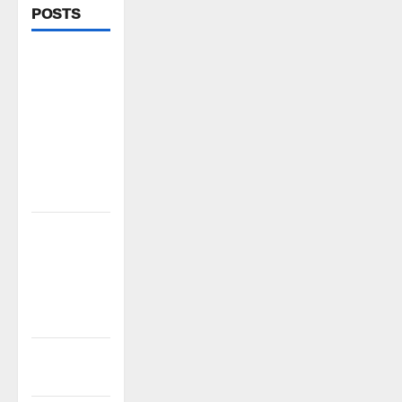
POSTS
వెంకటాపురంలో
BRS జిల్లా
అధ్యక్షులు
కాకులమర్రి
లక్ష్మణ్
బాబుకు ఘన
సన్మానం
తేజశ్రీ
కుటుంబాన్ని
పరామర్శించిన
కాకులమర్రి
లక్ష్మణ్ బాబు
పేరుకే
మున్సిపాలిటీ