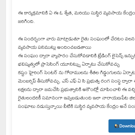
ఈ కార్యక్రమానికి ఏ ఈ ఓ శ్వేత, మరియు సుస్థిర వ్యవసాయ కేంద్ర
జరిగింది.
ఈ సందర్భంగా వారు మాట్లాడుతూ రైతు సంఘంలో చేరటం వలన ప్రతి ర
వ్యవసాయ పనిముట్లు అందించబడతాయి
ఈ సంఘం ద్వారా వ్యాపారం చేసుకోవడానికి ట్రేడింగ్ లైసెన్స్ ఇన్పుట
భవిష్యత్తులో ప్రాసెసింగ్ యూనిట్స్ను ఏర్పాటు చేసుకోవచ్చు
కష్టం హైరింగ్ సెంటర్ ను గోదాములను శీతల గిడ్డంగులను ఏర్
మెంబర్షిప్ తీసుకోవచ్చు. ఎస్ ఎఫ్ ఏ సి ప్రభుత్వ రంగ సంస్థ ద్వా
లక్షలను ద్వారా జమచేసి ప్రభుత్వానికి అకౌంట్లో చూపించాలి ఈ వచ్
రైతులందరికీ సమానంగా ఇవ్వబడుతుంది ఇలా నారాయణపేట జిల్లా
సంఘాలు నడుస్తున్నాయి వీటికి సుస్థిర వ్యవసాయ కేంద్రం అనే సంస్థ
Downloa