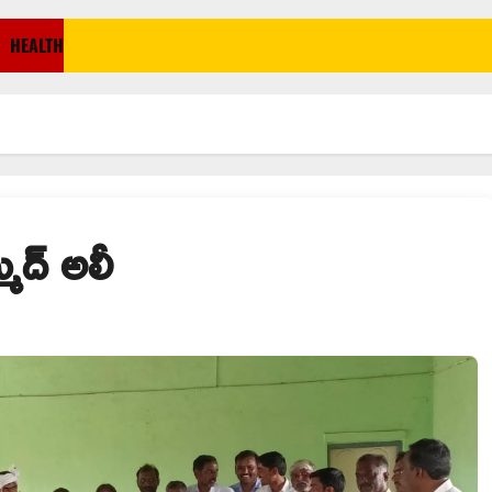
HEALTH
మద్ అలీ