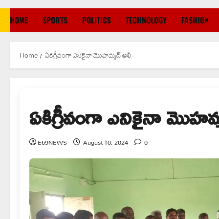
HOME
SPORTS
POLITICS
TECHNOLOGY
FASHION
Home
ఏకిగ్రీవంగా ఎనికైనా మొహమ్మద్ అలీ
ఏకిగ్రీవంగా ఎనికైనా మొహమ్
E69NEWS
August 10, 2024
0