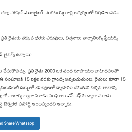
ం జిల్లా సోషల్ మొబిలైజర్ వెంకటయ్య గార్ల ఆధ్వర్యంలో నిర్వహించడం
ైతుకు తక్కువ ధరకు ఎరువులు, విత్తనాలు తార్ఫాలింగ్స్ ప్రేయర్స్
్ లైసెన్స్ ఉన్నాయి
పాటు చేసుకోవచ్చు. ప్రతి రైతు 2000 ఒక వంద రూపాయల వాటాదనంతో
రా ఈ సంఘానికి 15 లక్షల వరకు గ్రాంట్స్ ఇవ్వబడుతుంది. రైతులు కూడా 15
చినటువంటి డబ్బుతో 30 లక్షలతో వ్యాపారం చేసుకుని వచ్చిన లాభాన్ని
లో నాబార్డు ద్వారా మూడు సంఘాలు ఎస్ ఎఫ్ సి ద్వారా మూడు
 టెక్నికల్ సపోర్ట్ అందిస్తుందని అన్నారు.
d Share Whatsapp