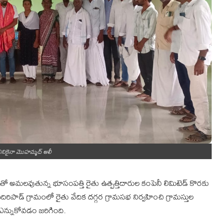
 ఎనికైనా మొహమ్మద్ అలీ
అమలవుతున్న భూసంపత్తి రైతు ఉత్పత్తిదారుల కంపెనీ లిమిటెడ్ కొరకు
దిరిపాడ్ గ్రామంలో రైతు వేదిక దగ్గర గ్రామసభ నిర్వహించి గ్రామస్తుల
ు ఎన్నుకోవడం జరిగింది.