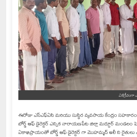
ఏకిగ్రీవంగా
ఈరోజు ఎస్ఎఫ్ఏసి మరియు సుస్థిర వ్యవసాయ కేంద్రం సహకారంతో 
బోర్డ్ ఆఫ్ డైరెక్టర్ ఎన్నిక నారాయణపేట జిల్లా మద్దూర్ మండలం పె
ఏకాభిప్రాయంతో బోర్డ్ ఆఫ్ డైరెక్టర్ గా మొహమ్మద్ అలీ ని రైతుల