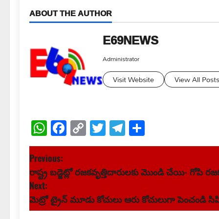
ABOUT THE AUTHOR
E69NEWS
Administrator
Visit Website
View All Post
WhatsApp
Facebook
Copy
Twitter
Telegram
Share
Link
P
Previous:
రాష్ట్ర బడ్జెట్లో రజకవృత్తిదారులకు మొండి చేయి- గోపి రజ
o
Next:
s
మెట్రో ట్రైన్ మూడు కోచులు ఆరు కోచులుగా పెంచండి సి