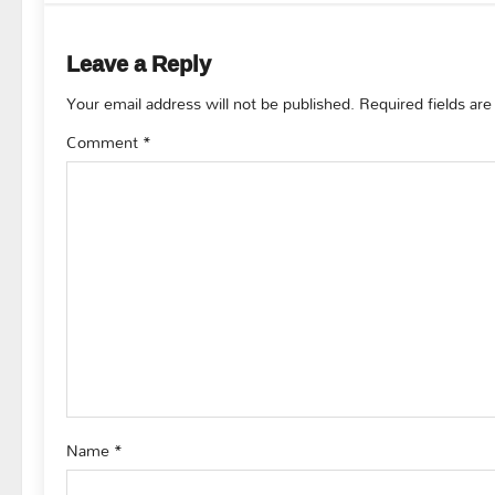
t
n
Leave a Reply
a
Your email address will not be published.
Required fields ar
v
Comment
*
i
g
a
t
i
o
Name
*
n