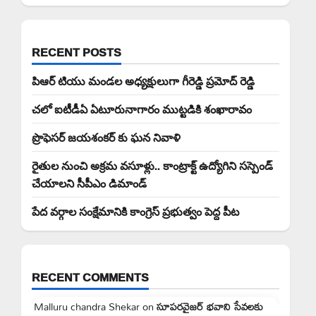
RECENT POSTS
పిఆర్ టియు మండల అధ్యక్షులుగా గీరెడ్డి ప్రమోద్ రెడ్డి
చలో ఐటీడీఏ ఏటూరునాగారం ముట్టడికి శంఖారావం
ప్రొఫెసర్ జయశంకర్ కు ఘన నివాళి
రైతుల నుంచి అక్రమ వసూళ్లు.. కాంట్రాక్ట్ ఉద్యోగిని సస్పెండ్
చేయాలని సీపీఎం డిమాండ్
పేద వర్గాల సంక్షేమానికి కాంగ్రెస్ ప్రభుత్వం పెద్ద పీట
RECENT COMMENTS
Malluru chandra Shekar
on
సూపరవైజర్ భవాని సేవలకు