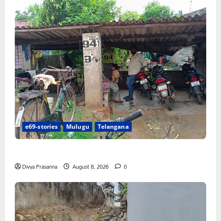
e69-stories
Mulugu
Telangana
రాజుపేటలో ఆర్టీసీ బస్టాండ్ ఏర్పాటు చేయాలి
Divya Prasanna
August 8, 2026
0