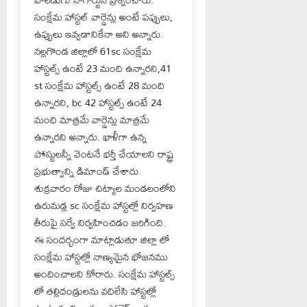
సంక్షేమ హాస్టల్ వార్డెన్లు అంటే పప్పులు,
ఉప్పులు ఇవ్వడానికేనా అని అన్నారు.
నల్లగొండ జిల్లాలో 61sc సంక్షేమ
హాస్టల్స్ ఉంటే 23 మంది ఉన్నారని,41
st సంక్షేమ హాస్టల్స్ ఉంటే 28 మంది
ఉన్నారని, bc 42 హాస్టల్స్ ఉంటే 24
మంది మాత్రమే వార్డెన్లు మాత్రమే
ఉన్నారని అన్నారు. ఖాళీగా ఉన్న
పోస్టులన్నీ వెంటనే భర్తీ చేయాలని రాష్ట్ర
ప్రభుత్వాన్ని డిమాండ్ చేశారు.
శుక్రవారం రోజు చిట్యాల మండలంలోని
ఉరుమడ్ల sc సంక్షేమ హాస్టల్లో నిర్వహణ
తీరుపై సర్వే నిర్వహించడం జరిగింది.
ఈ సందర్భంగా మాట్లాడుతూ జిల్లా లో
సంక్షేమ హాస్టల్లో నాణ్యమైన భోజనము
అందించాలని కోరారు. సంక్షేమ హాస్టల్స్
లో తల్లిదండ్రులను వదిలేసి హాస్టల్లో