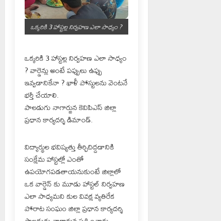
ఒక్కరికి 3 హాస్టల్ల నిర్వహణ ఎలా సాధ్యం ?
ఒక్కరికి 3 హాస్టల్ల నిర్వహణ ఎలా సాధ్యం
? వార్డెన్లు అంటే పప్పులు ఉప్పు
ఇవ్వడానికేనా ? ఖాళీ పోస్టులను వెంటనే
భర్తీ చేయాలి.
పాలడుగు నాగార్జున కెవిపిఎస్ జిల్లా
ప్రధాన కార్యదర్శి డిమాండ్.
విద్యార్థుల భవిష్యత్తు తీర్చిదిద్దడానికి
సంక్షేమ హాస్టల్లో ఎంతో
ఉపయోగపడతాయనుకుంటే జిల్లాలో
ఒక వార్డెన్ కు మూడు హాస్టల్ నిర్వహణ
ఎలా సాధ్యమని కుల వివక్ష వ్యతిరేక
పోరాట సంఘం జిల్లా ప్రధాన కార్యదర్శి
పాలడుగు నాగార్జున ప్రశ్నించారు.