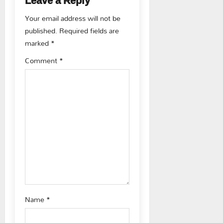
a
Your email address will not be
v
published.
Required fields are
marked
*
i
Comment
*
g
a
t
i
o
n
Name
*