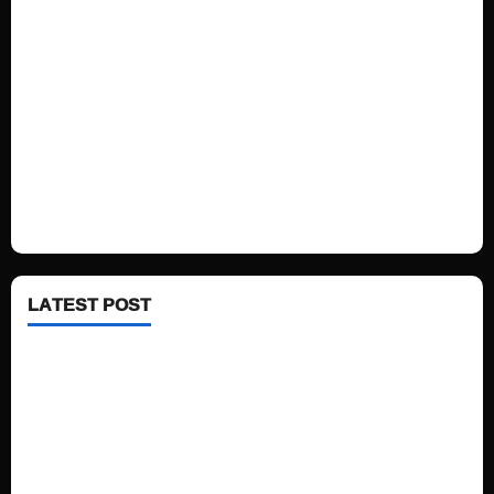
Home
Sports
Politics
Technology
Fashion
Health
LATEST POST
See latest Trump and Biden polling of America
Electric trains in Ukrainian cities
A volcano is erupting again in Japan
A healthy diet is always better than dieting.