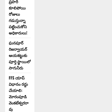
ప్రహరీ
కూలిపోయి
రోజులు
గడుస్తున్నా
పట్టించుకోని
అధికారులు!
ఘనపూర్
రిజర్వాయర్
ఆయకట్టుకు
పూర్తి స్థాయిలో
సాగునీరు
FFS యాప్
విధానం రద్దు
చేయాలి:
మోరంపూడి
వెంకటేశ్వరరా
వు