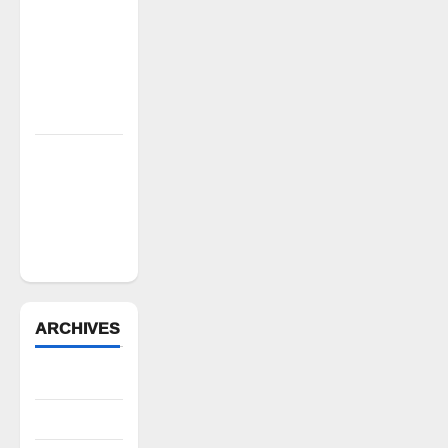
ఘనపూర్
రిజర్వాయర్
ఆయకట్టుకు
పూర్తి స్థాయిలో
సాగునీరు
FFS యాప్
విధానం రద్దు
చేయాలి:
మోరంపూడి
వెంకటేశ్వరరావు
ARCHIVES
August 2026
July 2026