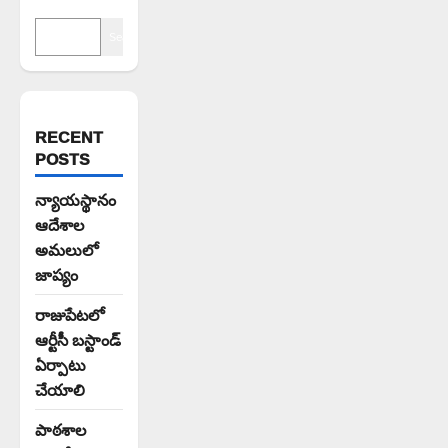
Search
RECENT
POSTS
న్యాయస్థానం
ఆదేశాల
అమలులో
జాప్యం
రాజుపేటలో
ఆర్టీసీ బస్టాండ్
ఏర్పాటు
చేయాలి
పాఠశాల