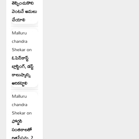
తెప్పించుకొని
వెంటనే అమలు
చేయాలి
Malluru
chandra
Shekar
on
ఓపెన్‌కాస్ట్
బ్లాస్టింగ్, డస్ట్
కాలుష్యాన్ని
అరికట్టాలి
Malluru
chandra
Shekar
on
ఫోర్జరీ
సంతకాలతో
రిజిస్ట్రేషన్లు..?