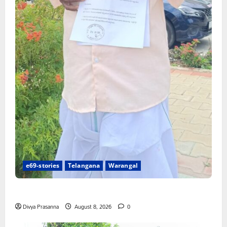
e69-stories
Telangana
Warangal
న్యాయస్థానం ఆదేశాల అమలులో జాప్యం
Divya Prasanna
August 8, 2026
0