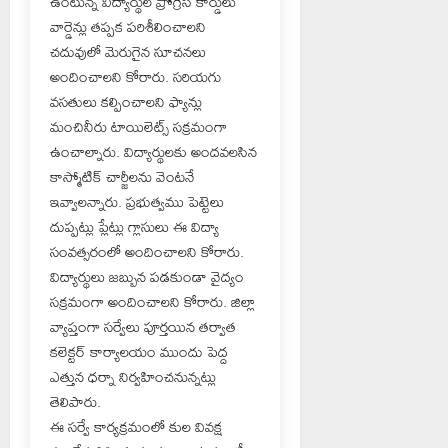
ఉంటున్న విద్యార్థుల ప్రోగ్రెస్ కార్డులు
వార్డెన్లు తప్పక పరిశీలించాలని
చదువులో మెరుగైన సూచనలు
అందించాలని కోరారు. సరియగు
వసతులు కల్పించాలని ఫ్యాన్లు
మంచినీరు టాయిలెట్స్ సక్రమంగా
ఉంచాల్నారు. విద్యార్థులకు అందవలసిన
కాస్మోటిక్ చార్జీలను వెంటనే
ఇవ్వాలన్నారు. ప్రభుత్వము పెట్టెలు
దుప్పట్లు ప్లేట్లు గ్లాసులు ఈ విద్యా
సంవత్సరంలో అందించాలని కోరారు.
విద్యార్థులు జబ్బున పడకుండా వైద్యం
సక్రమంగా అందించాలని కోరారు. జిల్లా
వ్యాప్తంగా సర్వేలు పూర్తయిన తర్వాత
కలెక్టర్ కార్యాలయం ముందు పెద్ద
ఎత్తున ధర్నా నిర్వహించనున్నట్లు
తెలిపారు.
ఈ సర్వే కార్యక్రమంలో కుల వివక్ష