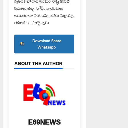
వ్యతిరేక పోరాట సంఘం రాష్ట్ర కమిటీ
సభ్యులు జిట్టా నగేష్, నాయకులు
అయితరాజు నరసింహ, బెలిజ మల్లయ్య,
తదితరులు పాల్గొన్నారు.
Download Share
Whatsapp
ABOUT THE AUTHOR
E69NEWS