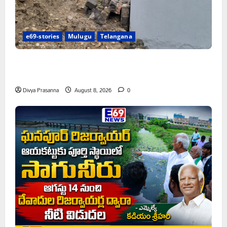
e69-stories
Mulugu
Telangana
పాఠశాల ప్రహరీ కూలిపోయి రోజులు గడుస్తున్నా పట్టించుకోని
అధికారులు!
Divya Prasanna
August 8, 2026
0