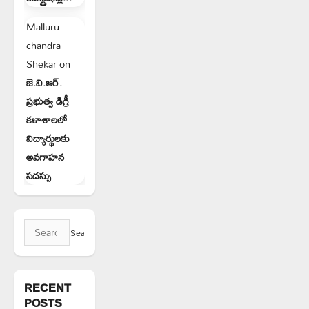
Malluru
chandra
Shekar
on
జె.వి.ఆర్.
ప్రభుత్వ డిగ్రీ
కళాశాలలో
విద్యార్థులకు
అవగాహన
సదస్సు
Search
for:
RECENT
POSTS