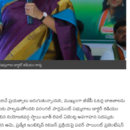
సభ్యురాలు డాక్టర్ కడియం కావ్య
రిచే ప్రయత్నాలు జరుగుతున్నాయని, ముఖ్యంగా బీజేపీ ఓటర్ల జాబితాలను
ు పాల్పడుతోందని వరంగల్ పార్లమెంట్ సభ్యురాలు డాక్టర్ కడియం
వహించిన నియోజకవర్గ స్థాయి బూత్ లెవల్ ఏజెంట్ల అవగాహన సదస్సుకు
ఆమె, ప్రత్యేక ఇంటెన్సివ్ రివిజన్ ప్రక్రియపై పవర్ పాయింట్ ప్రజెంటేషన్