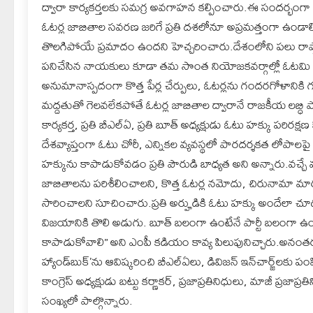
ద్వారా కార్యకర్తలకు సమగ్ర అవగాహన కల్పించారు.ఈ సందర్భంగ
ఓటర్ల జాబితాల సవరణ జరిగే ప్రతి దశలోనూ అప్రమత్తంగా ఉండాల్సిన 
తొలగిపోయే ప్రమాదం ఉందని హెచ్చరించారు.దేశంలోని పలు రాష్
పనిచేసిన నాయకులు కూడా తమ సొంత నియోజకవర్గాల్లో ఓటమి చవ
అనుమానాస్పదంగా కొత్త పేర్ల చేర్పులు, ఓటర్లను గందరగోళానికి గు
మద్దతుతో గెలవలేకపోతే ఓటర్ల జాబితాల ద్వారానే రాజకీయ లబ్ధి పొంద
కార్యకర్త, ప్రతి బీఎల్ఏ, ప్రతి బూత్ అధ్యక్షుడు ఓటు హక్కు పరి
దేశవ్యాప్తంగా ఓటు చోరీ, ఎన్నికల వ్యవస్థలో పారదర్శకత లోపాలపై 
హక్కును కాపాడుకోవడం ప్రతి పౌరుడి బాధ్యత అని అన్నారు.వచ్చే 
జాబితాలను పరిశీలించాలని, కొత్త ఓటర్ల నమోదు, చిరునామా మార్ప
సారించాలని సూచించారు.ప్రతి అర్హుడికి ఓటు హక్కు అందేలా చూడటమే 
విజయానికి తొలి అడుగు. బూత్ బలంగా ఉంటేనే పార్టీ బలంగా ఉంటుంది.బీ
కాపాడుకోవాలి” అని ఎంపీ కడియం కావ్య పిలుపునిచ్చారు.అనంతర
హ్యాండ్‌బుక్’ను ఆవిష్కరించి బీఎల్ఏలు, డివిజన్ ఇన్‌చార్జ్‌లకు పంప
కాంగ్రెస్ అధ్యక్షుడు బట్టు కర్ణాకర్, ప్రజాప్రతినిధులు, మాజీ ప్రజాప
సంఖ్యలో పాల్గొన్నారు.