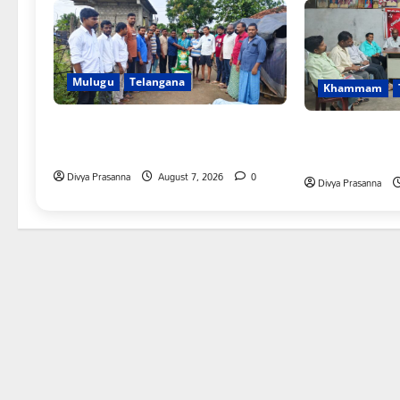
Mulugu
Telangana
Khammam
ఆపదలో ఉన్న కుటుంబానికి చేయూత
ఆగస్టు 10న చలో 
ఫౌండేషన్ మానవతా సహాయం
చేయండి: జాజిరి శ్
Divya Prasanna
August 7, 2026
0
Divya Prasanna