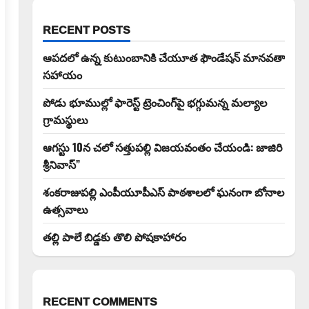
RECENT POSTS
ఆపదలో ఉన్న కుటుంబానికి చేయూత ఫౌండేషన్ మానవతా
సహాయం
పోడు భూముల్లో ఫారెస్ట్ ట్రెంచింగ్‌పై భగ్గుమన్న మల్యాల
గ్రామస్థులు
ఆగస్టు 10న చలో సత్తుపల్లి విజయవంతం చేయండి: జాజిరి
శ్రీనివాస్”
శంకరాజుపల్లి ఎంపీయూపీఎస్ పాఠశాలలో ఘనంగా బోనాల
ఉత్సవాలు
తల్లి పాలే బిడ్డకు తొలి పోషకాహారం
RECENT COMMENTS