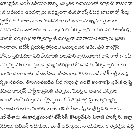
ా మాట్లాడిన ఎంపీ కడియం కావ్య, ఎన్నికల సమయంలో మాత్రమే కాకుండా
అవసరం ఉందన్నారు.నిర్లక్ష్యంగా వ్యవహరిస్తే ఓటర్ల జాబితాల్లో పేర్లు
ట్రాల్లో ఓటర్ల జాబితాల అవకతవకల కారణంగా ముఖ్యమంత్రులుగా
ిచూసిన ఉదాహరణలు ఉన్నాయని పేర్కొన్నారు.ఓటర్ల పేర్ల తొలగింపు,
రిచేసే చర్యలు ప్రజాస్వామ్యానికి ముప్పుగా మారాయని అన్నారు.ప్రజల
ాలని బీజేపీ ప్రయత్నిస్తోందని విమర్శించిన ఆమె, ప్రతి కాంగ్రెస్
రక్షణ కోసం సైనికుడిలా పనిచేయాలని పిలుపునిచ్చారు.అలాగే రాహూల్ గాంధీ
చేస్తున్న పోరాటం ప్రజాస్వామ్య పరిరక్షణ కోసమేనని పేర్కొన్నారు.ఓటు
మూడు నెలల పాటు బీఎల్ఏలు, బీఎల్ఓలు కలిసి ఇంటింటికీ వెళ్లి ఓటర్ల
ుల సవరణ, తొలగించబడిన పేర్ల గుర్తింపు వంటి అంశాలపై ప్రత్యేక దృష్టి
కాంగ్రెస్ పార్టీ లక్ష్యమని చెప్పారు.”ఓటర్ల జాబితానే ఎన్నికల
జేపీ కుట్రలను క్షేత్రస్థాయిలోనే తిప్పికొట్టి ప్రజాస్వామ్యాన్ని
ం ఆమె రూపొందించిన ‘బూత్ లెవల్ ఏజెంట్స్ సంక్షిప్త సమాచారం
ిణీ చేశారు.ఈ కార్యక్రమంలో టీపీసీసీ కోఆర్డినేటర్ సిరాజ్ హుస్సేన్, జిల్లా
్రతినిధులు, డివిజన్ అధ్యక్షులు, బూత్ అధ్యక్షులు, నాయకులు, కార్యకర్తలు పెద్ద