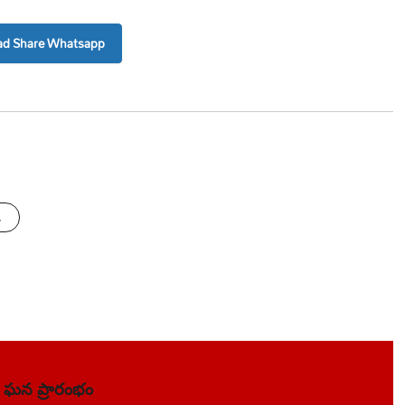
d Share Whatsapp
s
ప్ ఘన ప్రారంభం