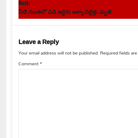
o
Next:
s
నీటి గుంతలో పడి ఇద్దరు అక్కాచెల్లెళ్లు మృతి
t
n
Leave a Reply
a
Your email address will not be published.
Required fields ar
v
Comment
*
i
g
a
t
i