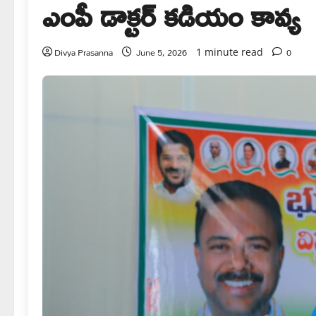
ఎంపీ డాక్టర్ కడియం కావ్య
Divya Prasanna
June 5, 2026
0
1 minute read