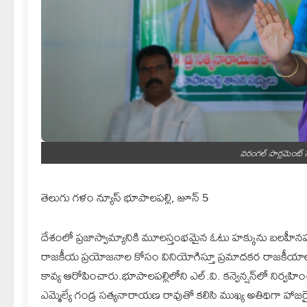
వరంగల్ పార్లమెంట్ 
తెలుగు గళం న్యూస్ భూపాలపల్లి, జూన్ 5
దేశంలో ప్రజాస్వామ్యానికి మూలస్తంభమైన ఓటు హక్కును బలహీనప
రాజకీయ ప్రయోజనాల కోసం వినియోగిస్తూ ప్రమాదకర రాజకీయాలక
కావ్య ఆరోపించారు.భూపాలపల్లిలోని ఎల్.వి. కన్వెన్షన్‌లో నిర్
ఎమ్మెల్యే గండ్ర సత్యనారాయణ రావుతో కలిసి ముఖ్య అతిథిగా హాజరైన 