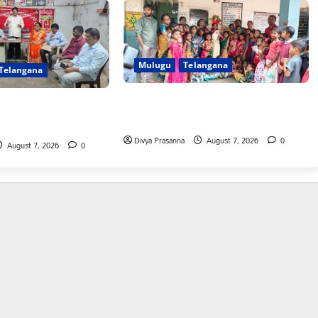
Mulugu
Telangana
Telangana
శంకరాజుపల్లి ఎంపీయూపీఎస్ పాఠశాలలో
సత్తుపల్లి విజయవంతం
ఘనంగా బోనాల ఉత్సవాలు
రీనివాస్”
Divya Prasanna
August 7, 2026
0
August 7, 2026
0