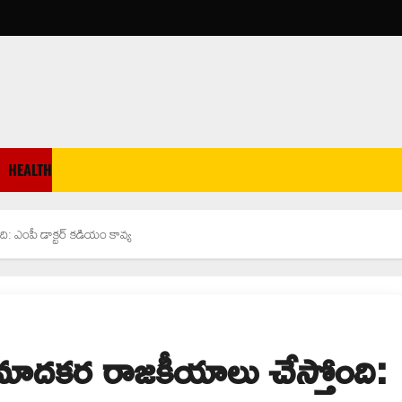
HEALTH
ి: ఎంపీ డాక్టర్ కడియం కావ్య
్రమాదకర రాజకీయాలు చేస్తోంది: