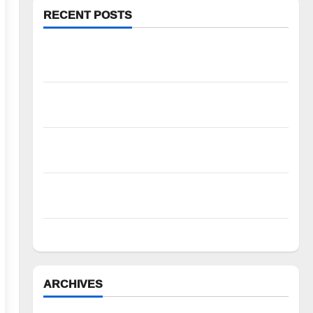
RECENT POSTS
ఆపదలో ఉన్న కుటుంబానికి చేయూత ఫౌండేషన్ మానవతా
సహాయం
పోడు భూముల్లో ఫారెస్ట్ ట్రెంచింగ్‌పై భగ్గుమన్న మల్యాల
గ్రామస్థులు
ఆగస్టు 10న చలో సత్తుపల్లి విజయవంతం చేయండి: జాజిరి
శ్రీనివాస్”
శంకరాజుపల్లి ఎంపీయూపీఎస్ పాఠశాలలో ఘనంగా బోనాల
ఉత్సవాలు
తల్లి పాలే బిడ్డకు తొలి పోషకాహారం
ARCHIVES