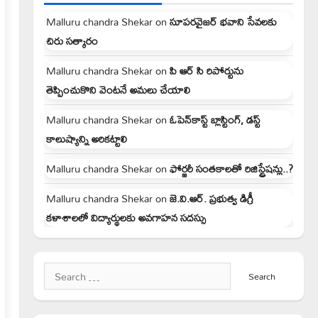
Malluru chandra Shekar
on
సూపరవైజర్ భవాని సేవలకు
చిరు సత్కారం
Malluru chandra Shekar
on
పి ఆర్ సి రిపోర్టును
తెప్పించుకొని వెంటనే అమలు చేయాలి
Malluru chandra Shekar
on
ఓపెన్‌కాస్ట్ బ్లాస్టింగ్, డస్ట్
కాలుష్యాన్ని అరికట్టాలి
Malluru chandra Shekar
on
ఫోర్జరీ సంతకాలతో రిజిస్ట్రేషన్లు..?
Malluru chandra Shekar
on
జె.వి.ఆర్. ప్రభుత్వ డిగ్రీ
కళాశాలలో విద్యార్థులకు అవగాహన సదస్సు
Search
for: