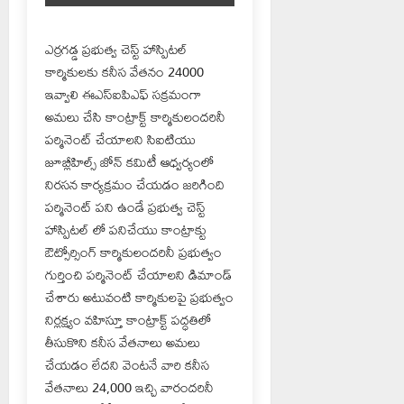
ఎర్రగడ్డ ప్రభుత్వ చెస్ట్ హాస్పిటల్
కార్మికులకు కనీస వేతనం 24000
ఇవ్వాలి ఈఎస్ఐపిఎఫ్ సక్రమంగా
అమలు చేసి కాంట్రాక్ట్ కార్మికులందరినీ
పర్మినెంట్ చేయాలని సిఐటియు
జూబ్లీహిల్స్ జోన్ కమిటీ ఆధ్వర్యంలో
నిరసన కార్యక్రమం చేయడం జరిగింది
పర్మినెంట్ పని ఉండే ప్రభుత్వ చెస్ట్
హాస్పిటల్ లో పనిచేయు కాంట్రాక్టు
ఔట్సోర్సింగ్ కార్మికులందరినీ ప్రభుత్వం
గుర్తించి పర్మినెంట్ చేయాలని డిమాండ్
చేశారు అటువంటి కార్మికులపై ప్రభుత్వం
నిర్లక్ష్యం వహిస్తూ కాంట్రాక్ట్ పద్ధతిలో
తీసుకొని కనీస వేతనాలు అమలు
చేయడం లేదని వెంటనే వారి కనీస
వేతనాలు 24,000 ఇచ్చి వారందరినీ