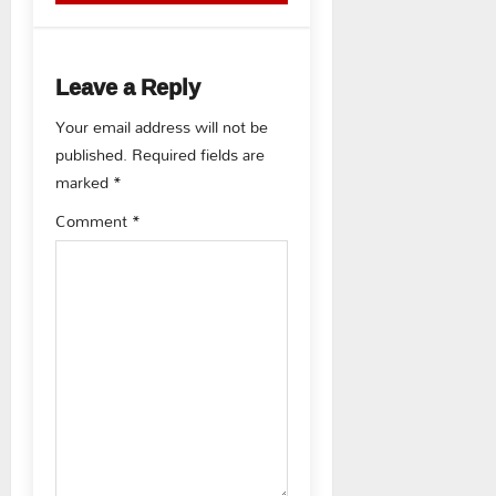
t
n
Leave a Reply
a
Your email address will not be
v
published.
Required fields are
marked
*
i
Comment
*
g
a
t
i
o
n