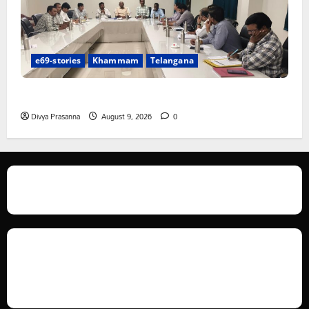
e69-stories
Khammam
Telangana
సత్తుపల్లి ఏరియా స్ట్రక్చర్ కమిటీ సమావేశం
Divya Prasanna
August 9, 2026
0
We love WordPress and we are here to provide you with professional
looking WordPress themes so that you can take your website one step
ahead. We focus on simplicity, elegant design and clean code.