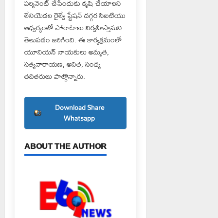
పర్మినెంట్ చేసేందుకు కృషి చేయాలని
లేనియెడల రైల్వే స్టేషన్ దగ్గర సిఐటియు
ఆధ్వర్యంలో పోరాటాలు నిర్వహిస్తామని
తెలుపడం జరిగింది. ఈ కార్యక్రమంలో
యూనియన్ నాయకులు అమృత,
సత్యనారాయణ, అనిత, సంధ్య
తదితరులు పాల్గొన్నారు.
Download Share
Whatsapp
ABOUT THE AUTHOR