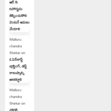
ఆర్ సి
రిపోర్టును
తెప్పించుకొని
వెంటనే అమలు
చేయాలి
Malluru
chandra
Shekar
on
ఓపెన్‌కాస్ట్
బ్లాస్టింగ్, డస్ట్
కాలుష్యాన్ని
అరికట్టాలి
Malluru
chandra
Shekar
on
ఫోర్జరీ