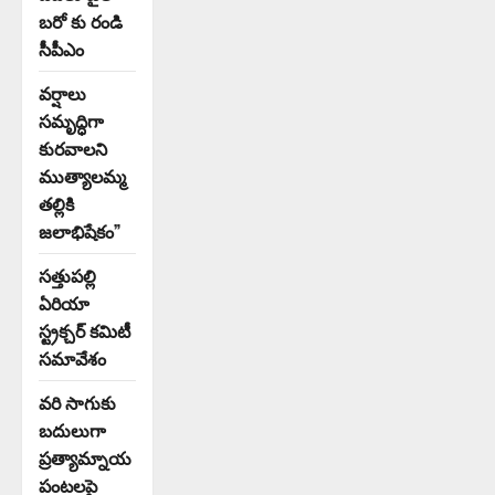
బరో కు రండి
సీపీఎం
వర్షాలు
సమృద్ధిగా
కురవాలని
ముత్యాలమ్మ
తల్లికి
జలాభిషేకం”
సత్తుపల్లి
ఏరియా
స్ట్రక్చర్ కమిటీ
సమావేశం
వరి సాగుకు
బదులుగా
ప్రత్యామ్నాయ
పంటలపై