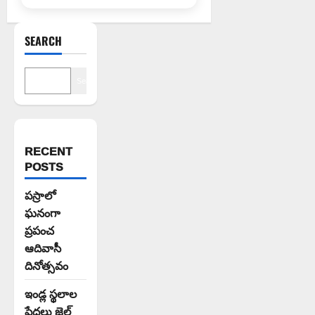
SEARCH
Search
RECENT
POSTS
పస్రాలో
ఘనంగా
ప్రపంచ
ఆదివాసీ
దినోత్సవం
ఇండ్ల స్థలాల
పేదలు జైల్