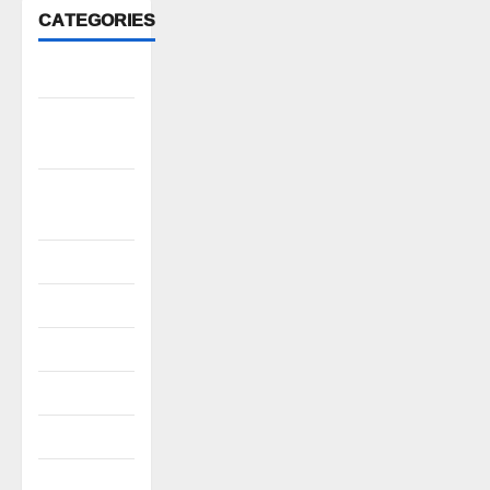
CATEGORIES
Anantapur
Andhra
Pradesh
Bhadradri
Kothagudem
CableTV live
City
Covid
Culture
e69-stories
Editor's Pick