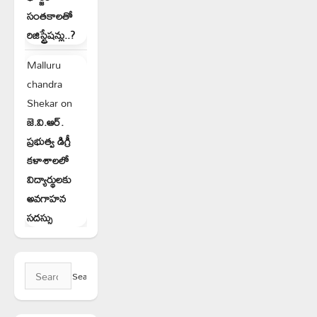
సంతకాలతో
రిజిస్ట్రేషన్లు..?
Malluru
chandra
Shekar
on
జె.వి.ఆర్.
ప్రభుత్వ డిగ్రీ
కళాశాలలో
విద్యార్థులకు
అవగాహన
సదస్సు
Search
for: