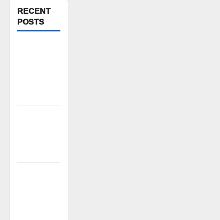
RECENT
POSTS
పస్రాలో
ఘనంగా
ప్రపంచ
ఆదివాసీ
దినోత్సవం
ఇండ్ల స్థలాల
పేదలు జైల్
బరో కు రండి
సీపీఎం
వర్షాలు
సమృద్ధిగా
కురవాలని
ముత్యాలమ్మ