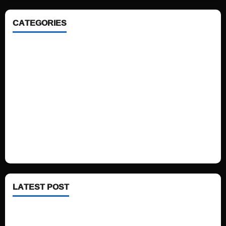
CATEGORIES
Home
Sports
Politics
Technology
Fashion
Health
LATEST POST
See latest Trump and Biden polling of America