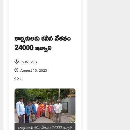
కార్మికులకు కనీస వేతనం
24000 ఇవ్వాలి
E69NEWS
August 10, 2023
0
కార్మికులకు కనీస వేతనం 24000 ఇవ్వాలి