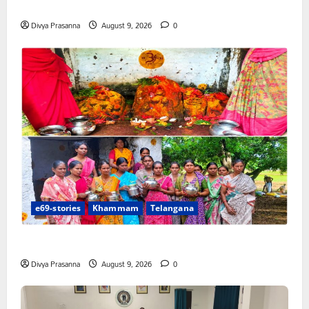
ఇండ్ల స్థలాల పేదలు జైల్ బరో కు రండి సీపీఎం
Divya Prasanna
August 9, 2026
0
e69-stories
Khammam
Telangana
వర్షాలు సమృద్ధిగా కురవాలని ముత్యాలమ్మ తల్లికి జలాభిషేకం”
Divya Prasanna
August 9, 2026
0