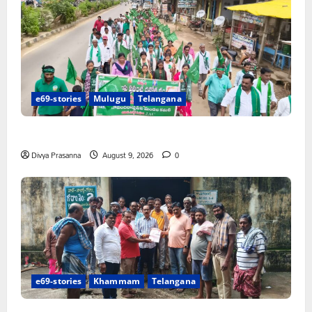
e69-stories
Mulugu
Telangana
పస్రాలో ఘనంగా ప్రపంచ ఆదివాసీ దినోత్సవం
Divya Prasanna
August 9, 2026
0
e69-stories
Khammam
Telangana