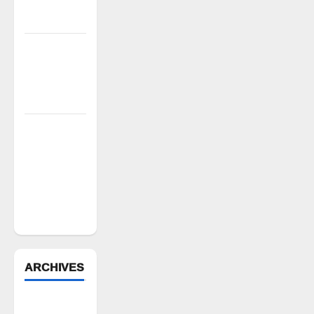
తల్లికి
జలాభిషేకం”
సత్తుపల్లి
ఏరియా
స్ట్రక్చర్ కమిటీ
సమావేశం
వరి సాగుకు
బదులుగా
ప్రత్యామ్నాయ
పంటలపై
రైతులు దృష్టి
సారించాలి
ARCHIVES
August 2026