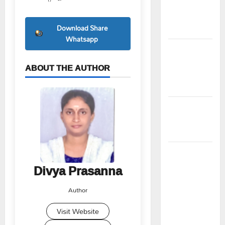
అధ్యక్షులుగా
గీరెడ్డి ప్రమోద్
Download Share
రెడ్డి
Whatsapp
చలో ఐటీడీఏ
ఏటూరునాగారం
ABOUT THE AUTHOR
ముట్టడికి
శంఖారావం
ప్రొఫెసర్
జయశంకర్ కు
ఘన నివాళి
రైతుల నుంచి
అక్రమ
Divya Prasanna
వసూళ్లు..
Author
కాంట్రాక్ట్
ఉద్యోగిని
Visit Website
సస్పెండ్