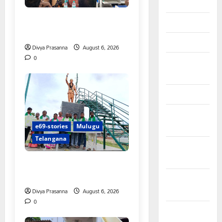
May 2024
పిఆర్ టియు మండల అధ్యక్షులుగా
April 2024
గీరెడ్డి ప్రమోద్ రెడ్డి
March 2024
Divya Prasanna
August 6, 2026
0
February
2024
January 2024
December
2023
e69-stories
Mulugu
Telangana
November
2023
చలో ఐటీడీఏ ఏటూరునాగారం
ముట్టడికి శంఖారావం
October
2023
Divya Prasanna
August 6, 2026
0
September