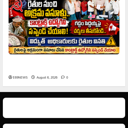
రైతుల నుంచి అక్రమ వసూళ్లు.. కాంట్రాక్ట్ ఉద్యోగిని సస్పెండ్
చేయాలని సీపీఎం డిమాండ్
E69NEWS
August 6, 2026
0