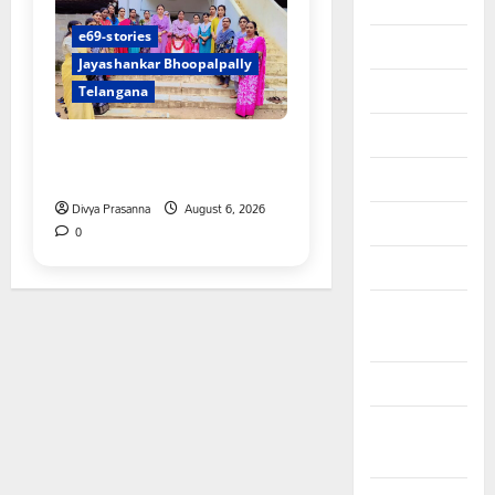
2023
e69-stories
August 2023
Jayashankar Bhoopalpally
July 2023
Telangana
June 2023
ప్రొఫెసర్ జయశంకర్ కు ఘన
నివాళి
May 2023
Divya Prasanna
August 6, 2026
April 2023
0
March 2023
February
2023
January 2023
December
2022