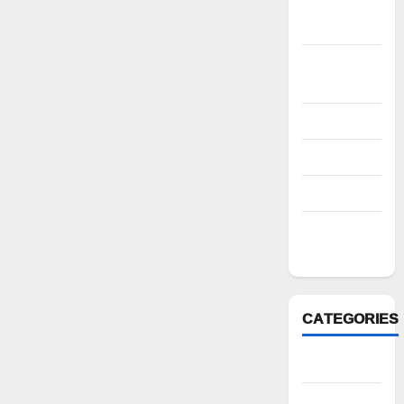
November
2022
October
2022
August 2022
July 2022
March 2022
February
2022
CATEGORIES
Anantapur
Andhra