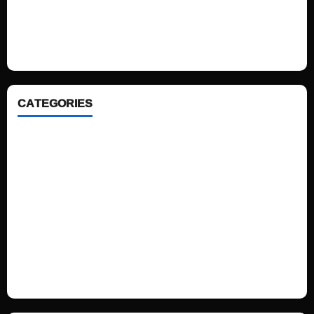
We love WordPress and we are here to provide you with professional
looking WordPress themes so that you can take your website one step
ahead. We focus on simplicity, elegant design and clean code.
CATEGORIES
Home
Sports
Politics
Technology
Fashion
Health