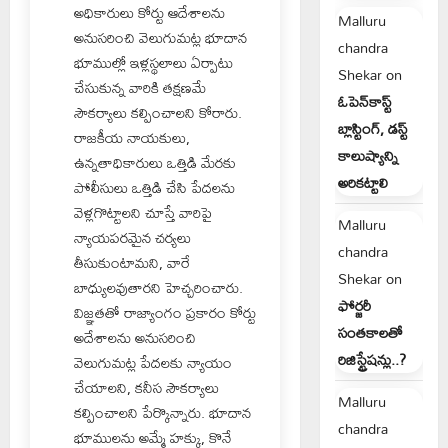
అధికారులు కోర్టు ఆదేశాలను
Malluru
అనుసరించి వెలుగుమట్ల భూదాన
chandra
భూముల్లో ఇళ్లస్థలాలు ఏర్పాటు
Shekar
on
చేసుకున్న వారికి తక్షణమే
ఓపెన్‌కాస్ట్
సౌకర్యాలు కల్పించాలని కోరారు.
బ్లాస్టింగ్, డస్ట్
రాజకీయ నాయకులు,
కాలుష్యాన్ని
ఉన్నతాధికారులు ఒత్తిడి మేరకు
అరికట్టాలి
పోలీసులు ఒత్తిడి చేసి పేదలను
వెళ్లగొట్టాలని చూస్తే వారిపై
Malluru
న్యాయపరమైన చర్యలు
chandra
తీసుకుంటామని, వారే
Shekar
on
బాధ్యులవుతారని హెచ్చరించారు.
ఫోర్జరీ
విజ్ఞతతో రాజ్యాంగం ప్రకారం కోర్టు
సంతకాలతో
అదేశాలను అనుసరించి
రిజిస్ట్రేషన్లు..?
వెలుగుమట్ల పేదలకు న్యాయం
చేయాలని, కనీస సౌకర్యాలు
Malluru
కల్పించాలని పేర్కొన్నారు. భూదాన
chandra
భూములను అమ్మే హక్కు, కొనే