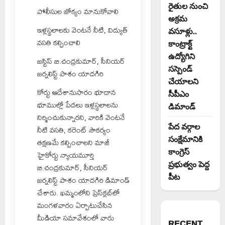
రైతుల నుంచి
పోలీసుల జోక్యం మానుకోవాలి
అక్రమ
ఇళ్లస్థలాలకు వెంటనే నీటి, విద్యుత్
వసూళ్లు..
వసతి కల్పించాలి
కాంట్రాక్ట్
ఉద్యోగిని
జస్టిస్ బి.చంద్రకుమార్, సీనియర్
సస్పెండ్
జర్నలిస్ట్ పాశం యాదగిరి
చేయాలని
కోర్టు ఆదేశానుసారం భూదాన
సీపీఎం
భూముల్లో పేదలు ఇళ్లస్థలాలను
డిమాండ్
నిర్మించుకున్నారని, వారికి వెంటనే
పేద వర్గాల
నీటి వసతి, కరెంట్ సౌకర్యం
సంక్షేమానికి
తక్షణమే కల్పించాలని మాజీ
కాంగ్రెస్
హైకోర్టు న్యాయమూర్తి
ప్రభుత్వం పెద్ద
బి.చంద్రకుమార్, సీనియర్
పీట
జర్నలిస్ట్ పాశం యాదగిరి డిమాండ్
చేశారు. ఖమ్మంలోని ప్రెస్‌క్లబ్‌లో
మంగళవారం ఏర్పాటుచేసిన
మీడియా సమావేశంలో వారు
RECENT