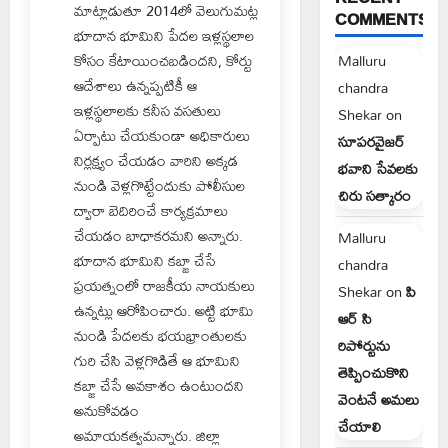
మాట్లాడుతూ 2014లో వెలుగుమట్ల
COMMENTS
భూదాన భూమిని పేదల ఇళ్లస్థలాల
కోసం కేటాయించబడిందని, కోర్టు
Malluru
ఆదేశాలు ఉన్నప్పటికీ ఆ
chandra
ఇళ్లస్థలాలకు కనీస వసతులు
Shekar
on
ఏర్పాటు చేయకుండా అధికారులు
సూపరవైజర్
నిర్లక్ష్యం చేయడం వారిని అక్కడ
భవాని సేవలకు
నుండి వెళ్లగొట్టేందుకు పోలీసుల
చిరు సత్కారం
ద్వారా బెదిరించే కార్యక్రమాలు
చేయడం బాధాకరమని అన్నారు.
Malluru
భూదాన భూమిని కబ్జా చేసే
chandra
ప్రయత్నంలో రాజకీయ నాయకులు
Shekar
on
పి
ఉన్నట్లు ఆరోపించారు. అట్టి భూమి
ఆర్ సి
నుండి పేదలకు భయభ్రాంతులకు
రిపోర్టును
గురి చేసి వెళ్లగొడితే ఆ భూమిని
తెప్పించుకొని
కబ్జా చేసే అవకాశం ఉంటుందని
వెంటనే అమలు
అనుకోవడం
చేయాలి
అమాయకత్వమన్నారు. జిల్లా