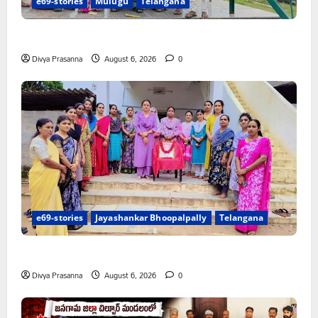
e69-stories
Mulugu
Telangana
చలో ఐటీడీఏ ఏటూరునాగారం ముట్టడికి శంఖారావం
Divya Prasanna
August 6, 2026
0
e69-stories
Jayashankar Bhoopalpally
Telangana
ప్రొఫెసర్ జయశంకర్ కు ఘన నివాళి
Divya Prasanna
August 6, 2026
0