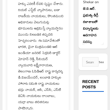
Shekar
on
హక్కు ఎవరికీ లేవని స్పష్టం చేశారు.
జె.వి.ఆర్.
రియల్ ఎస్టేట్ వ్యాపారులు, బడా
ప్రభుత్వ డిగ్రీ
రాజకీయ నాయకులు, కొంతమంది
కళాశాలలో
అధికారులు వెలుగుమట్ల
భూములను ఆక్రమిస్తే న్యాయస్థానం
విద్యార్థులకు
ముందు నిలబడక తప్పదని
అవగాహన
హెచ్చరించారు. ఈ సమావేశంలో
సదస్సు
భారత, చైనా మిత్రమండలి ఆల్
ఇండియా జనరల్ సెక్రటరీ డాక్టర్
మోహన్ రెడ్డి, సీనియర్
Search
న్యాయవాది లక్ష్మీనారాయణ,
for:
తెలంగాణ ఓపిడిఆర్ రాష్ట్ర కార్యదర్శి
డి.విజయేందర్, లంబాడ హక్కుల
RECENT
పోరాట సమితి రాష్ట్ర నాయకులు
POSTS
భద్రు నాయక్, బిసి, ఎస్‌సి, ఎస్‌టి
జెఏసి నాయకులు రాంబాబు,
పిఆర్ టియు
యర్రా బాబు తదితరులు
మండల
పాల్గొన్నారు.