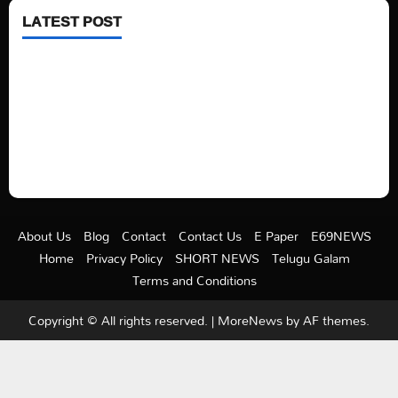
LATEST POST
See latest Trump and Biden polling of America
Electric trains in Ukrainian cities
A volcano is erupting again in Japan
A healthy diet is always better than dieting.
About Us
Blog
Contact
Contact Us
E Paper
E69NEWS
Home
Privacy Policy
SHORT NEWS
Telugu Galam
Terms and Conditions
Copyright © All rights reserved.
|
MoreNews
by AF themes.