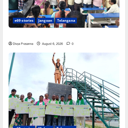
e69-stories
Jangoan
Telangana
పిఆర్ టియు మండల అధ్యక్షులుగా గీరెడ్డి ప్రమోద్ రెడ్డి
Divya Prasanna
August 6, 2026
0