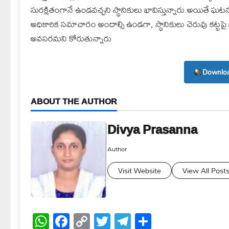
సురక్షితంగానే ఉండవచ్చని స్థానికులు భావిస్తున్నారు.అయితే 
అధికారిక సమాచారం అందాల్సి ఉండగా, స్థానికులు చెరువు కట్టపై
అవసరమని కోరుతున్నారు
Downloa
ABOUT THE AUTHOR
Divya Prasanna
Author
Visit Website
View All Post
WhatsApp
Facebook
Copy
Twitter
Telegram
Share