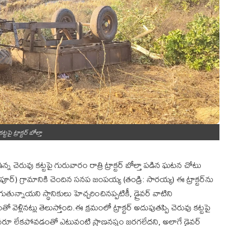
్టపై ట్రాక్టర్ బోల్తా
న చెరువు కట్టపై గురువారం రాత్రి ట్రాక్టర్ బోల్తా పడిన ఘటన చోటు
ర్) గ్రామానికి చెందిన సనప జంపయ్య (తండ్రి: సారయ్య) ఈ ట్రాక్టర్‌ను
గుతున్నాయని స్థానికులు హెచ్చరించినప్పటికీ, డ్రైవర్ వాటిని
ినట్లు తెలుస్తోంది.ఈ క్రమంలో ట్రాక్టర్ అదుపుతప్పి చెరువు కట్టపై
 లేకపోవడంతో ఎటువంటి ప్రాణనష్టం జరగలేదని, అలాగే డ్రైవర్