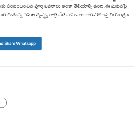
ఘటనకు సంబంధించిన పూర్తి వివరాలు ఇంకా తెలియాల్సి ఉంది.ఈ ఘటనపై
 జరుగుతున్న పనుల దృష్ట్యా రాత్రి వేళ వాహనాల రాకపోకలపై నియంత్రణ
d Share Whatsapp
s