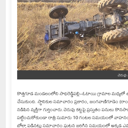
చెరువు కట
కొత్తగూడ మండలంలోని సాధిరెడ్డిపల్లి–ఓటాయి గ్రామాల మధ్యలో ఉన్
చేసుకుంది. స్థానికుల సమాచారం ప్రకారం, జంగవాణిగూడెం (రాంపూ
నడిపిన వ్యక్తిగా గుర్తించారు.చెరువు కట్టపై ప్రస్తుతం పనులు కొనసా
పట్టించుకోకుండా రాత్రి సుమారు 10 గంటల సమయంలో వాహనంతో వెళ్ల
బోల్తా పడినట్లు సమాచారం.ఘటన జరిగిన సమయంలో అక్కడ ఎవరూ