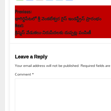
Link
P
Previous:
భాగిర్దిపేటలో శ్రీ వెంకటేశ్వర రైస్ ఇండస్ట్రీస్ ప్రారంభం
o
Next:
s
క్రిస్మస్ వేడుకలు-నిరుపేదలకు దుప్పట్ల పంపిణీ
t
n
Leave a Reply
a
Your email address will not be published.
Required fields ar
v
Comment
*
i
g
a