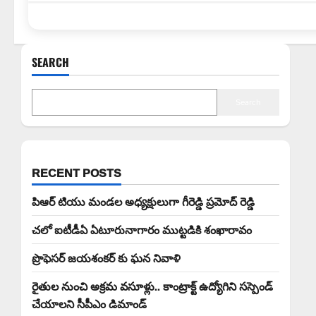
SEARCH
Search
RECENT POSTS
పిఆర్ టియు మండల అధ్యక్షులుగా గీరెడ్డి ప్రమోద్ రెడ్డి
చలో ఐటీడీఏ ఏటూరునాగారం ముట్టడికి శంఖారావం
ప్రొఫెసర్ జయశంకర్ కు ఘన నివాళి
రైతుల నుంచి అక్రమ వసూళ్లు.. కాంట్రాక్ట్ ఉద్యోగిని సస్పెండ్
చేయాలని సీపీఎం డిమాండ్