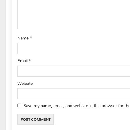
t
i
o
Name
*
n
Email
*
Website
Save my name, email, and website in this browser for th