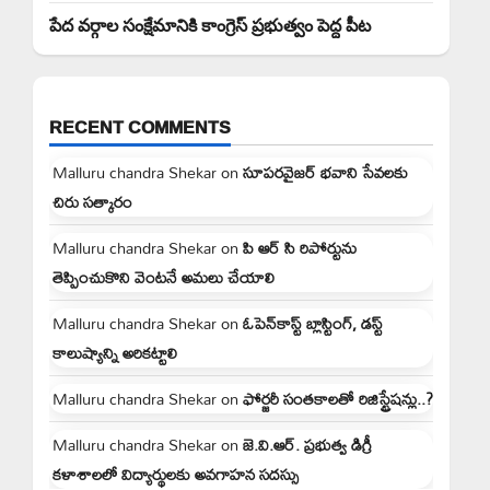
పేద వర్గాల సంక్షేమానికి కాంగ్రెస్ ప్రభుత్వం పెద్ద పీట
RECENT COMMENTS
Malluru chandra Shekar
on
సూపరవైజర్ భవాని సేవలకు
చిరు సత్కారం
Malluru chandra Shekar
on
పి ఆర్ సి రిపోర్టును
తెప్పించుకొని వెంటనే అమలు చేయాలి
Malluru chandra Shekar
on
ఓపెన్‌కాస్ట్ బ్లాస్టింగ్, డస్ట్
కాలుష్యాన్ని అరికట్టాలి
Malluru chandra Shekar
on
ఫోర్జరీ సంతకాలతో రిజిస్ట్రేషన్లు..?
Malluru chandra Shekar
on
జె.వి.ఆర్. ప్రభుత్వ డిగ్రీ
కళాశాలలో విద్యార్థులకు అవగాహన సదస్సు