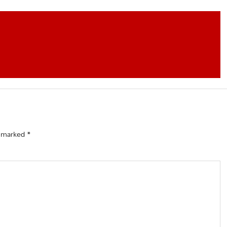
e marked
*