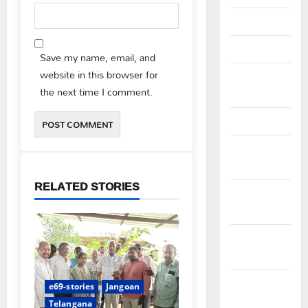
April 2026
March 2026
Save my name, email, and
website in this browser for
February
the next time I comment.
2026
January 2026
December
2025
RELATED STORIES
November
2025
October
2025
September
e69-stories
Jangoan
2025
Telangana