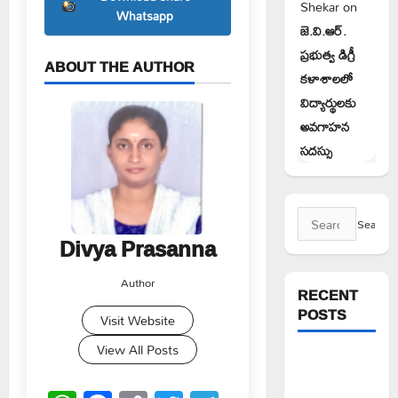
Shekar
on
Whatsapp
జె.వి.ఆర్.
ప్రభుత్వ డిగ్రీ
ABOUT THE AUTHOR
కళాశాలలో
విద్యార్థులకు
అవగాహన
సదస్సు
Search
for:
Divya Prasanna
Author
RECENT
POSTS
Visit Website
View All Posts
వరి సాగుకు
బదులుగా