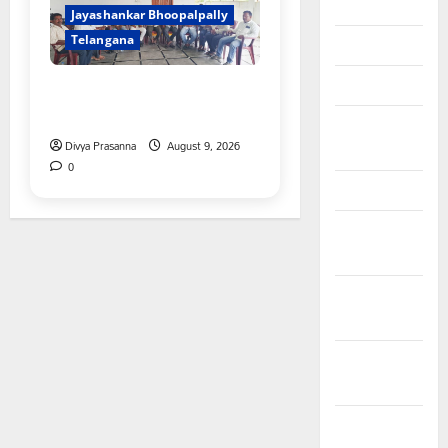
May 2024
Jayashankar Bhoopalpally
Telangana
April 2024
March 2024
విలేకరులపై అనుచిత వ్యాఖ్యలు
చేసిన మార్కెట్ కమిటీ చైర్మన్‌
February
Divya Prasanna
August 9, 2026
2024
0
January 2024
December
2023
November
2023
October
2023
September