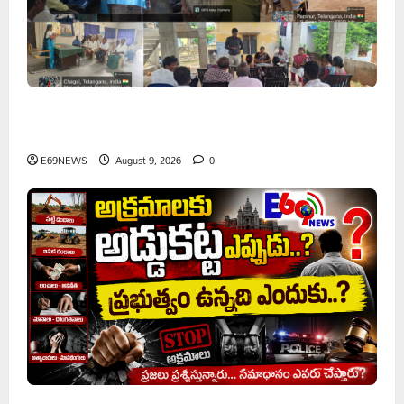
వరి సాగుకు బదులుగా ప్రత్యామ్నాయ పంటలపై రైతులు దృష్టి
సారించాలి
E69NEWS
August 9, 2026
0