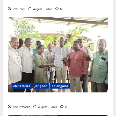
అక్రమాలకు అడ్డుకట్ట ఎప్పుడు..? ప్రభుత్వం ఉన్నది ఎందుకు..?
E69NEWS
August 9, 2026
0
e69-stories
Jangoan
Telangana
చేయూత పెన్షన్ దరఖాస్తు కేంద్రం ప్రారంభం
Divya Prasanna
August 9, 2026
0