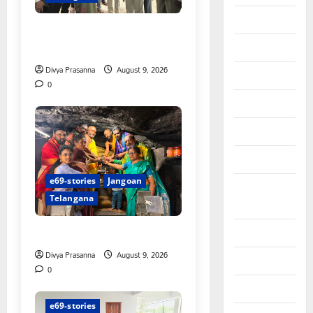
August 2025
చేయూత పెన్షన్ దరఖాస్తు కేంద్రం
ప్రారంభం
July 2025
Divya Prasanna
August 9, 2026
June 2025
0
May 2025
April 2025
March 2025
e69-stories
Jangoan
September
Telangana
2024
స్వామివారికి మిశ్రమ వెండి కిరీటం
August 2024
Divya Prasanna
August 9, 2026
July 2024
0
June 2024
e69-stories