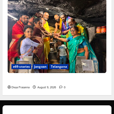
e69-stories
Jangoan
Telangana
స్వామివారికి మిశ్రమ వెండి కిరీటం
Divya Prasanna
August 9, 2026
0