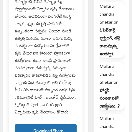
డిపార్ట్మెంట్ వివిధ డిపార్ట్మెంట్లు
Malluru
పూర్తిస్థాయిలో ఏర్పాటు కృషి చేయాలని
chandra
కోరారు. అదేవిధంగా సింగరేణి సంస్థ
Shekar
on
వార్షిక లక్ష్యం ఉత్పత్తి సాధనలో
ఓపెన్‌కాస్ట్
అత్యధికంగా సత్తుపల్లి ఏరియా నుండి
బ్లాస్టింగ్, డస్ట్
ఉత్పత్తి మరియు రవాణా జరుగుతున్న
సందర్భంగా ఉద్యోగుల సంక్షేమానికి
కాలుష్యాన్ని
కృషి చేయాలని కోరుతూ స్థానికంగా
అరికట్టాలి
ఉద్యోగులు ఉండే కాలనీ ప్రారంభించి
Malluru
సంవత్సరాలు గడుస్తున్న సమస్యలు
chandra
పరిష్కారం కాకపోవడం వల్ల ఉద్యోగులు
Shekar
on
ఇబ్బంది పడుతున్నారని తెలియజేస్తూ
పీ.వీ.ఎన్ కాలనీలో పార్కింగ్ రూఫ్ షెడ్
ఫోర్జరీ
, కమ్యూనిటీ హాల్ , ఇండోర్ స్టేడియం ,
సంతకాలతో
స్విమ్మింగ్ పూల్ , వాకింగ్ ట్రాక్
రిజిస్ట్రేషన్లు..?
ఏర్పాటుకు కృషి చేయాలని కోరారు
Malluru
chandra
Download Share