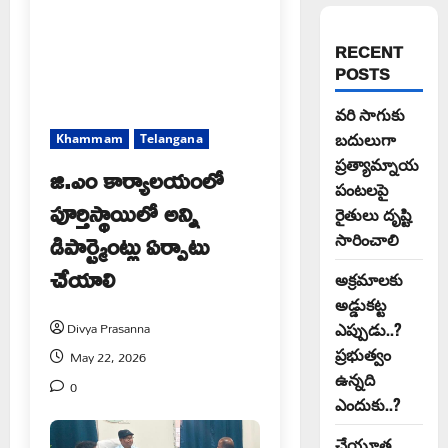
RECENT
POSTS
వరి సాగుకు
బదులుగా
Khammam
Telangana
ప్రత్యామ్నాయ
జి.ఎం కార్యాలయంలో
పంటలపై
పూర్తిస్థాయిలో అన్ని
రైతులు దృష్టి
డిపార్ట్మెంట్లు ఏర్పాటు
సారించాలి
చేయాలి
అక్రమాలకు
అడ్డుకట్ట
Divya Prasanna
ఎప్పుడు..?
ప్రభుత్వం
May 22, 2026
ఉన్నది
0
ఎందుకు..?
చేయూత