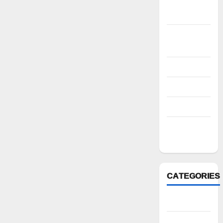
November
2022
October
2022
August 2022
July 2022
March 2022
February
2022
CATEGORIES
Anantapur
Andhra