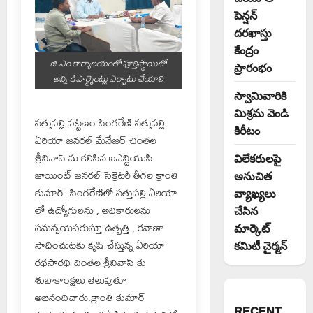
పెన్షన్
దరఖాస్తు
కేంద్రం
జి.ఎం కార్యాలయంలో పూర్తిస్థాయిలో
ప్రారంభం
అన్ని డిపార్ట్మెంట్లు ఏర్పాటు చేయాలి
స్వామివారికి
మిశ్రమ వెండి
సత్తుపల్లి పట్టణం సింగరేణి సత్తుపల్లి
కిరీటం
ఏరియా జనరల్ మేనేజర్ చింతల
శ్రీనివాస్ ను కలిసిన ఐఎన్టియుసి
విలేకరులపై
జాయింట్ జనరల్ సెక్రెటరీ తీగల క్రాంతి
అనుచిత
కుమార్. సింగరేణిలో సత్తుపల్లి ఏరియా
వ్యాఖ్యలు
లో ఉద్యోగులను , అధికారులను
చేసిన
సమన్వయపరుస్తూ ఉత్పత్తి , రవాణా
మార్కెట్
సాధించుటకు కృషి చేస్తున్న ఏరియా
కమిటీ చైర్మన్‌
రథసారథి చింతల శ్రీనివాస్ కు
శుభాకాంక్షలు తెలుపుతూ
అభినందిచారు.క్రాంతి కుమార్
RECENT