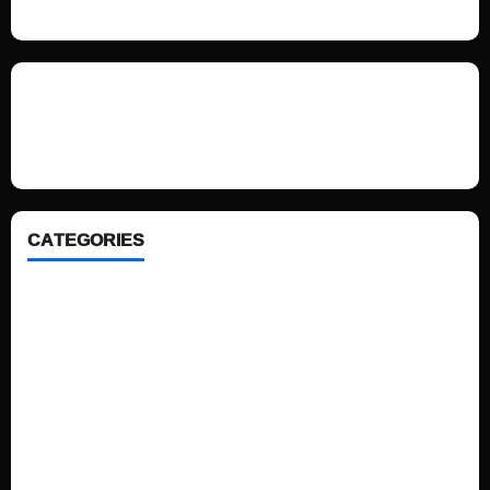
We love WordPress and we are here to provide you with professional
looking WordPress themes so that you can take your website one step
ahead. We focus on simplicity, elegant design and clean code.
CATEGORIES
Home
Sports
Politics
Technology
Fashion