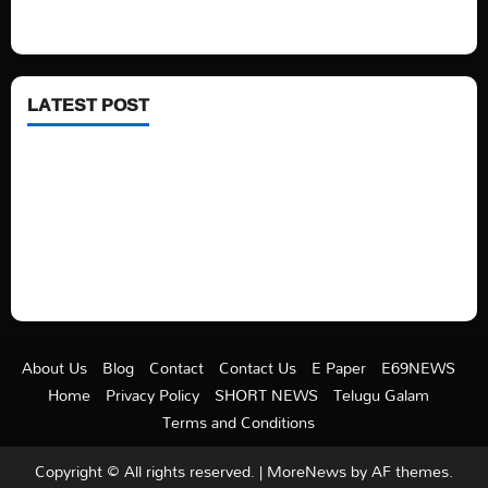
Health
LATEST POST
See latest Trump and Biden polling of America
Electric trains in Ukrainian cities
A volcano is erupting again in Japan
A healthy diet is always better than dieting.
About Us
Blog
Contact
Contact Us
E Paper
E69NEWS
Home
Privacy Policy
SHORT NEWS
Telugu Galam
Terms and Conditions
Copyright © All rights reserved.
|
MoreNews
by AF themes.