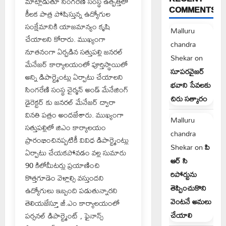
మాట్లాడుతూ సింగరేణి సంస్థ ఉత్పత్తిలో
COMMENTS
కీలక పాత్ర పోషిస్తున్న ఉద్యోగుల
సంక్షేమానికి యాజమాన్యం కృషి
Malluru
చేయాలని కోరారు. ముఖ్యంగా
chandra
నూతనంగా ఏర్పడిన సత్తుపల్లి జనరల్
Shekar
on
మేనేజర్ కార్యాలయంలో పూర్తిస్థాయిలో
సూపరవైజర్
అన్ని డిపార్ట్మెంట్లు ఏర్పాటు చేయాలని
భవాని సేవలకు
సింగరేణి సంస్థ చైర్మన్ అండ్ మేనేజింగ్
చిరు సత్కారం
డైరెక్టర్ కు జనరల్ మేనేజర్ ద్వారా
వినతి పత్రం అందజేశారు. ముఖ్యంగా
Malluru
సత్తుపల్లిలో జిఎం కార్యాలయం
chandra
ప్రారంభించినప్పటికీ వివిధ డిపార్ట్మెంట్లు
Shekar
on
పి
ఏర్పాటు చేయకపోవడం వల్ల సుమారు
ఆర్ సి
90 కిలోమీటర్లు ప్రయాణించి
రిపోర్టును
కొత్తగూడెం వెళ్లాల్సి వస్తుందని
తెప్పించుకొని
ఉద్యోగులు ఇబ్బంది పడుతున్నారని
వెంటనే అమలు
తెలియజేస్తూ జీ.ఎం కార్యాలయంలో
చేయాలి
పర్సనల్ డిపార్ట్మెంట్ , ఫైనాన్స్