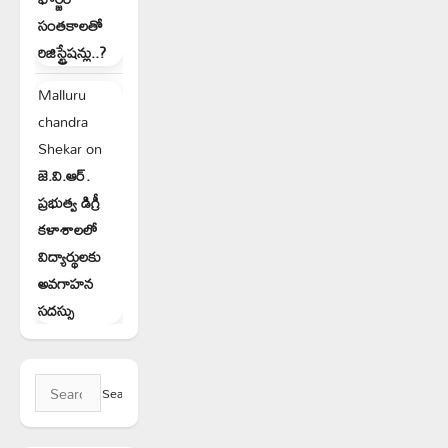
సంతకాలతో
రిజిస్ట్రేషన్లు..?
Malluru
chandra
Shekar
on
జె.వి.ఆర్.
ప్రభుత్వ డిగ్రీ
కళాశాలలో
విద్యార్థులకు
అవగాహన
సదస్సు
Search
for: