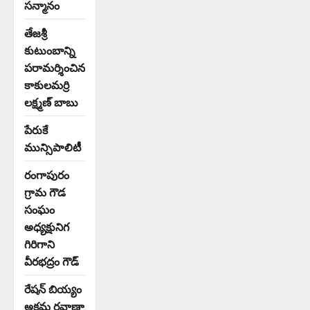
సన్మానం
తేజశ్రీ
కుటుంబాన్ని
పరామర్శించిన
కాకులమర్రి
లక్ష్మణ్ బాబు
పేరుకే
మున్సిపాలిటీ
రంగాపురం
గ్రామ గౌడ
సంఘం
అధ్యక్షునిగ
గిరిగాని
వీరభద్రం గౌడ్
రేషన్ బియ్యం
అక్రమ రవాణా