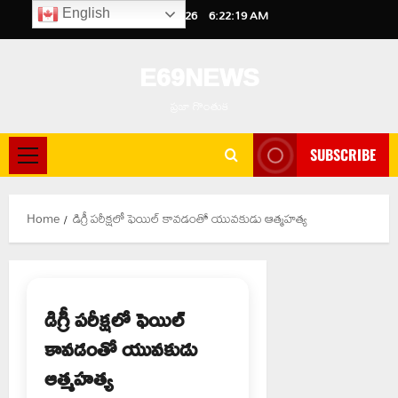
Skip
August 6, 2026
6:22:20 AM
English
to
content
E69NEWS
ప్రజా గొంతుక
SUBSCRIBE
Primary
Menu
Home
డిగ్రీ పరీక్షలో ఫెయిల్ కావడంతో యువకుడు ఆత్మహత్య
డిగ్రీ పరీక్షలో ఫెయిల్
కావడంతో యువకుడు
ఆత్మహత్య