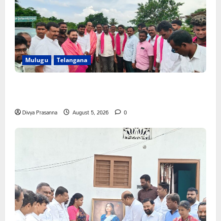
Mulugu
Telangana
వెంకటాపురంలో BRS జిల్లా అధ్యక్షులు కాకులమర్రి లక్ష్మణ్ బాబుకు
ఘన సన్మానం
Divya Prasanna
August 5, 2026
0