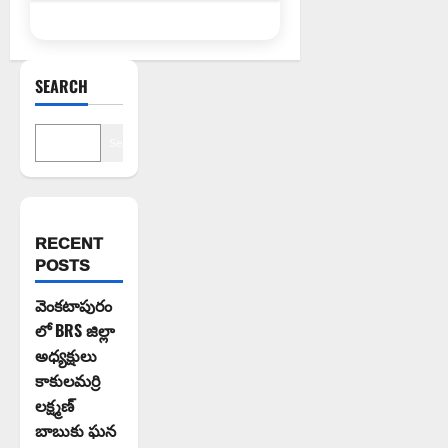
SEARCH
Search
RECENT
POSTS
వెంకటాపురం
లో BRS జిల్లా
అధ్యక్షులు
కాకులమర్రి
లక్ష్మణ్
బాబుకు ఘన