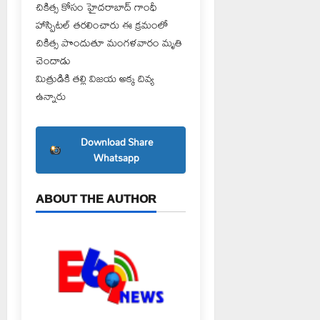
చికిత్స కోసం హైదరాబాద్ గాంధీ
హాస్పిటల్ తరలించారు ఈ క్రమంలో
చికిత్స పొందుతూ మంగళవారం మృతి
చెందాడు
మిత్రుడికి తల్లి విజయ అక్క దివ్య
ఉన్నారు
Download Share
Whatsapp
ABOUT THE AUTHOR