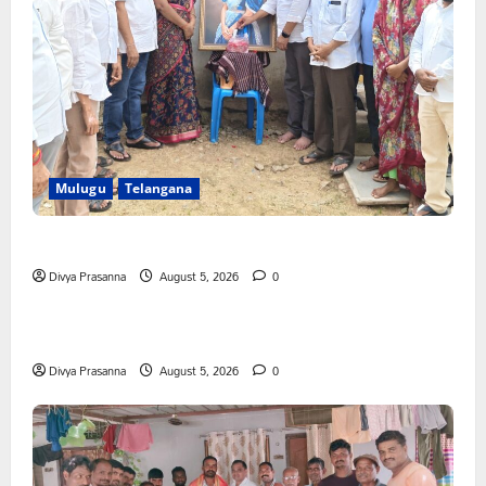
Mulugu
Telangana
తేజశ్రీ కుటుంబాన్ని పరామర్శించిన కాకులమర్రి లక్ష్మణ్ బాబు
Divya Prasanna
August 5, 2026
0
Mahabubabad
Telangana
పేరుకే మున్సిపాలిటీ
Divya Prasanna
August 5, 2026
0