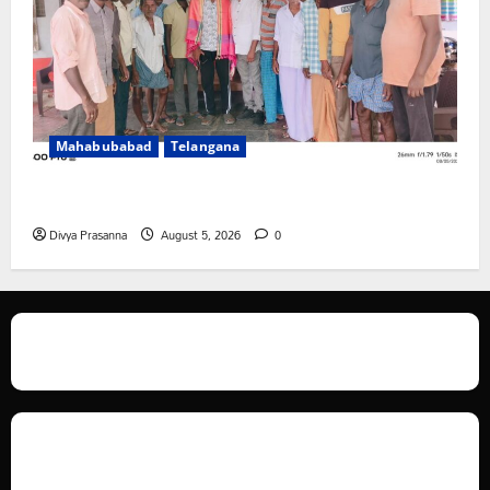
Mahabubabad
Telangana
రంగాపురం గ్రామ గౌడ సంఘం అధ్యక్షునిగ గిరిగాని వీరభద్రం గౌడ్
Divya Prasanna
August 5, 2026
0
We love WordPress and we are here to provide you with professional
looking WordPress themes so that you can take your website one step
ahead. We focus on simplicity, elegant design and clean code.