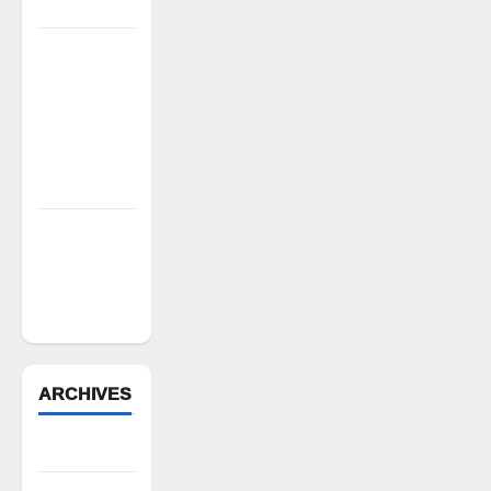
మున్సిపాలిటీ
రంగాపురం
గ్రామ గౌడ
సంఘం
అధ్యక్షునిగ
గిరిగాని
వీరభద్రం గౌడ్
రేషన్ బియ్యం
అక్రమ రవాణా
భగ్నం.. లారీ
స్వాధీనం”
ARCHIVES
August 2026