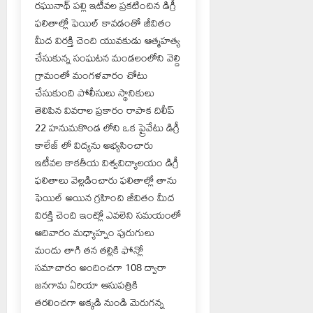
రఘునాథ్ పల్లి ఇటీవల ప్రకటించిన డిగ్రీ
ఫలితాల్లో ఫెయిల్ కావడంతో జీవితం
మీద విరక్తి చెంది యువకుడు ఆత్మహత్య
చేసుకున్న సంఘటన మండలంలోని వెల్ది
గ్రామంలో మంగళవారం చోటు
చేసుకుంది పోలీసులు స్థానికులు
తెలిపిన వివరాల ప్రకారం రాపాక దిలీప్
22 హనుమకొండ లోని ఒక ప్రైవేటు డిగ్రీ
కాలేజ్ లో విద్యను అభ్యసించారు
ఇటీవల కాకతీయ విశ్వవిద్యాలయం డిగ్రీ
ఫలితాలు వెల్లడించారు ఫలితాల్లో తాను
ఫెయిల్ అయిన గ్రహించి జీవితం మీద
విరక్తి చెంది ఇంట్లో ఎవలెని సమయంలో
ఆదివారం మధ్యాహ్నం పురుగులు
మందు తాగి తన తల్లికి ఫోన్లో
సమాచారం అందించగా 108 ద్వారా
జనగామ ఏరియా ఆసుపత్రికి
తరలించగా అక్కడి నుండి మెరుగన్న