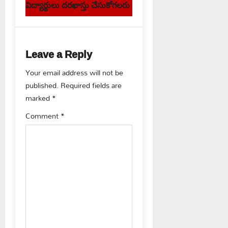
విద్యార్థులు దరఖాస్తు చేసుకోగలరు
n
a
Leave a Reply
v
Your email address will not be
i
published.
Required fields are
g
marked
*
Comment
*
a
t
i
o
n