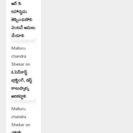
ఆర్ సి
రిపోర్టును
తెప్పించుకొని
వెంటనే అమలు
చేయాలి
Malluru
chandra
Shekar
on
ఓపెన్‌కాస్ట్
బ్లాస్టింగ్, డస్ట్
కాలుష్యాన్ని
అరికట్టాలి
Malluru
chandra
Shekar
on
ఫోర్జరీ