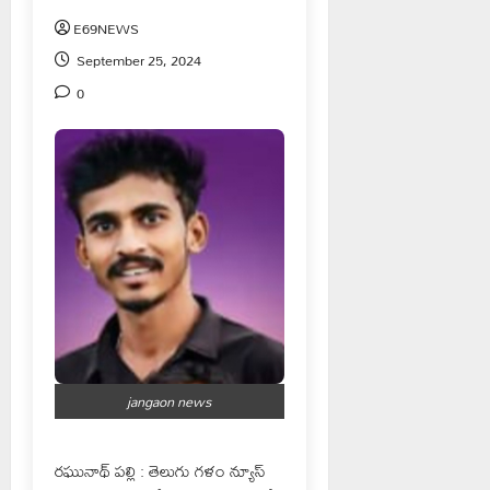
E69NEWS
September 25, 2024
0
jangaon news
రఘునాథ్ పల్లి : తెలుగు గళం న్యూస్