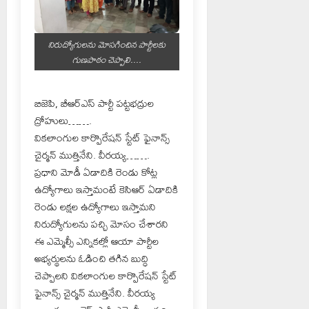
నిరుద్యోగులను మోసగించిన పార్టీలకు
గుణపాఠం చెప్పాలి....
బిజెపి, బీఆర్ఎస్ పార్టీ పట్టభద్రుల
ద్రోహులు…….
వికలాంగుల కార్పొరేషన్ స్టేట్ ఫైనాన్స్
చైర్మన్ ముత్తినేని. వీరయ్య…….
ప్రధాని మోడీ ఏడాదికి రెండు కోట్ల
ఉద్యోగాలు ఇస్తామంటే కెసిఆర్ ఏడాదికి
రెండు లక్షల ఉద్యోగాలు ఇస్తామని
నిరుద్యోగులను పచ్చి మోసం చేశారని
ఈ ఎమ్మెల్సీ ఎన్నికల్లో ఆయా పార్టీల
అభ్యర్థులను ఓడించి తగిన బుద్ధి
చెప్పాలని వికలాంగుల కార్పొరేషన్ స్టేట్
ఫైనాన్స్ చైర్మన్ ముత్తినేని. వీరయ్య