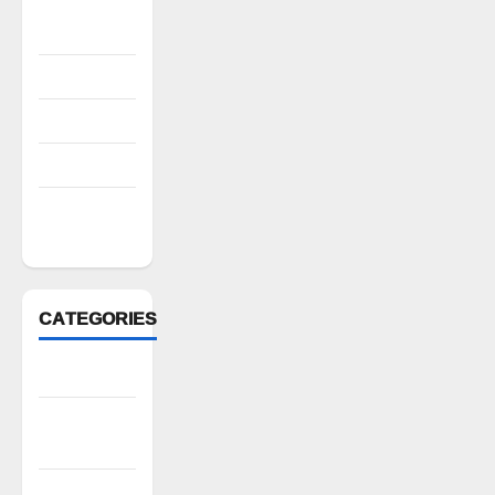
October
2022
August 2022
July 2022
March 2022
February
2022
CATEGORIES
Anantapur
Andhra
Pradesh
Bhadradri