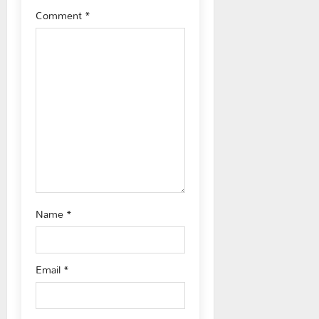
a
Comment
*
t
i
o
n
Name
*
Email
*