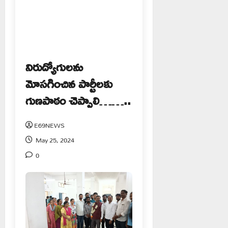
నిరుద్యోగులను
మోసగించిన పార్టీలకు
గుణపాఠం చెప్పాలి……..
E69NEWS
May 25, 2024
0