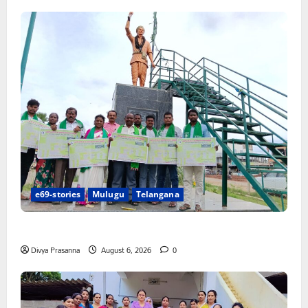
e69-stories
Mulugu
Telangana
చలో ఐటీడీఏ ఏటూరునాగారం ముట్టడికి శంఖారావం
Divya Prasanna
August 6, 2026
0