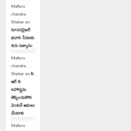
Malluru
chandra
Shekar
on
సూపరవైజర్
భవాని సేవలకు
చిరు సత్కారం
Malluru
chandra
Shekar
on
పి
ఆర్ సి
రిపోర్టును
తెప్పించుకొని
వెంటనే అమలు
చేయాలి
Malluru