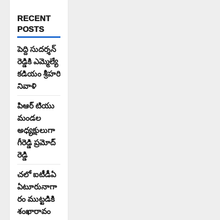
RECENT
POSTS
పెద్ది సుదర్శన్
రెడ్డికి ఎమ్మెల్యే
కడియం శ్రీహరి
నివాళి
పిఆర్ టియు
మండల
అధ్యక్షులుగా
గీరెడ్డి ప్రమోద్
రెడ్డి
చలో ఐటీడీఏ
ఏటూరునాగా
రం ముట్టడికి
శంఖారావం