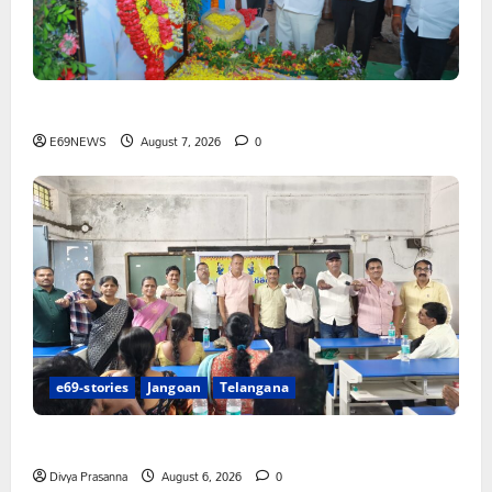
పెద్ది సుదర్శన్ రెడ్డికి ఎమ్మెల్యే కడియం శ్రీహరి నివాళి
E69NEWS
August 7, 2026
0
e69-stories
Jangoan
Telangana
పిఆర్ టియు మండల అధ్యక్షులుగా గీరెడ్డి ప్రమోద్ రెడ్డి
Divya Prasanna
August 6, 2026
0