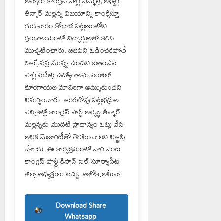
అన్నారు.కాంగ్రెస్ పార్టీ ఎమ్మెల్సీ అభ్యర్థి
తీన్మార్ మల్లన్న విజయాన్ని కాంక్షిస్తూ
గురువారం కోదాడ పట్టణంలోని
గ్రంథాలయంలో విద్యార్థులతో కలిసి
ముచ్చటించారు. బిజెపిని ఓడించకపోతే
రిజర్వేషన్ల ముప్పు ఉందని బిఆర్ఎస్
పార్టీ పదేళ్లు ఉద్యోగాలను సంతలో
కూరగాయల మాదిరిగా అమ్ముకుందని
విమర్శించారు. జరగబోవు పట్టభద్రుల
ఎన్నికల్లో కాంగ్రెస్ పార్టీ అభ్యర్థి తీన్మార్
మల్లన్నకు మొదటి ప్రాధాన్యం ఓట్లు వేసి
అధిక మెజారిటీతో గెలిపించాలని విజ్ఞప్తి
చేశారు. ఈ కార్యక్రమంలో వారి వెంట
కాంగ్రెస్ పార్టీ కిసాన్ సెల్ సూర్యాపేట
జిల్లా అధ్యక్షులు బచ్చు. అశోక్,అమీనా
Download Share
Whatsapp