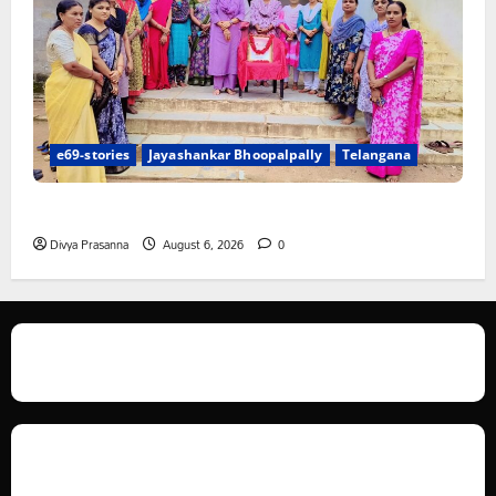
e69-stories
Jayashankar Bhoopalpally
Telangana
ప్రొఫెసర్ జయశంకర్ కు ఘన నివాళి
Divya Prasanna
August 6, 2026
0
We love WordPress and we are here to provide you with professional
looking WordPress themes so that you can take your website one step