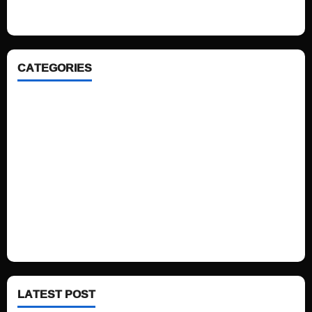
ahead. We focus on simplicity, elegant design and clean code.
CATEGORIES
Home
Sports
Politics
Technology
Fashion
Health
LATEST POST