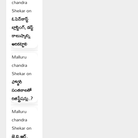
chandra
Shekar
on
ఓపెన్‌కాస్ట్
బ్లాస్టింగ్, డస్ట్
కాలుష్యాన్ని
అరికట్టాలి
Malluru
chandra
Shekar
on
ఫోర్జరీ
సంతకాలతో
రిజిస్ట్రేషన్లు..?
Malluru
chandra
Shekar
on
జె.వి.ఆర్.