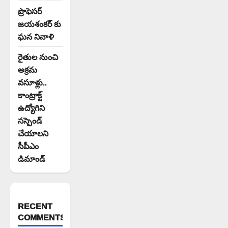
ప్రొఫెసర్
జయశంకర్ కు
ఘన నివాళి
రైతుల నుంచి
అక్రమ
వసూళ్లు..
కాంట్రాక్ట్
ఉద్యోగిని
సస్పెండ్
చేయాలని
సీపీఎం
డిమాండ్
RECENT
COMMENTS