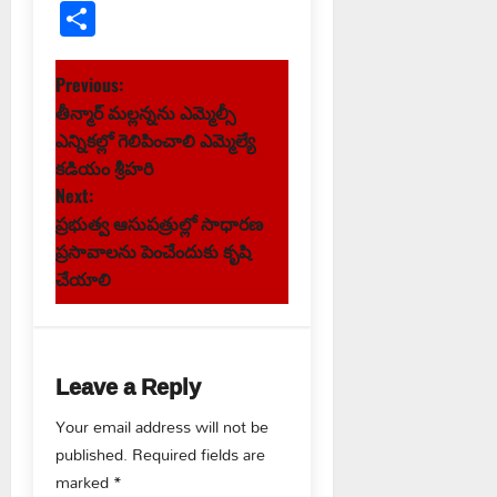
Link
Share
P
Previous:
తీన్మార్ మల్లన్నను ఎమ్మెల్సీ
o
ఎన్నికల్లో గెలిపించాలి ఎమ్మెల్యే
s
కడియం శ్రీహరి
Next:
t
ప్రభుత్వ ఆసుపత్రుల్లో సాధారణ
ప్రసావాలను పెంచేందుకు కృషి
n
చేయాలి
a
v
Leave a Reply
i
Your email address will not be
g
published.
Required fields are
marked
*