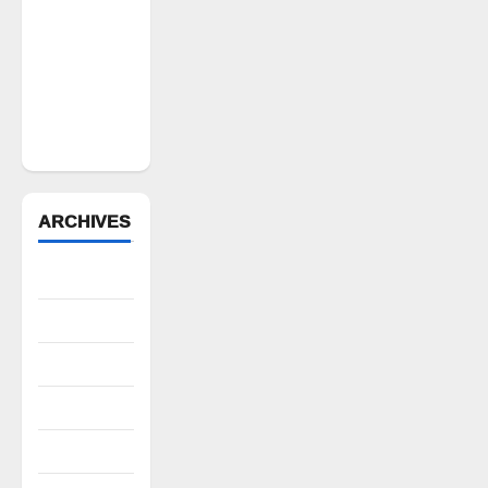
కాంట్రాక్ట్
ఉద్యోగిని
సస్పెండ్
చేయాలని
సీపీఎం
డిమాండ్
ARCHIVES
August 2026
July 2026
June 2026
May 2026
April 2026