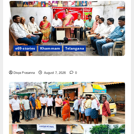
e69-stories
Khammam
Telangana
ఆగస్టు 10 న జైల్ బరో రహదారుల దిగ్బంధనాలు
Divya Prasanna
August 7, 2026
0