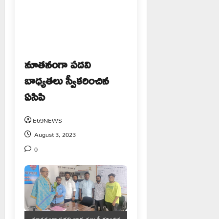
నూతనంగా పదవి
బాధ్యతలు స్వీకరించిన
ఏసిపి
E69NEWS
August 3, 2023
0