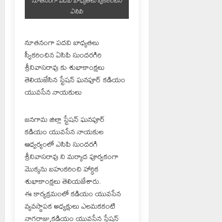
నూతనంగా పదవి బాధ్యతలు స్వీకరించిన
ఏసిపి
నూతనంగా పదవి బాధ్యతలు
స్వీకరించిన ఏసిపి సుందరగిరి
శ్రీనివాసరావు కు శుభాకాంక్షలు
తెలియజేసిన స్టేషన్ ఘనపూర్ కడియం
యువసేన నాయకులు
జనగామ జిల్లా స్టేషన్ ఘనపూర్
కడియం యువసేన నాయకుల
ఆధ్వర్యంలో ఎసిపి సుందరగి
శ్రీనివాసరావు ని మర్యాద పూర్వకంగా
మొక్కను బహుకరించి హార్ధిక
శుభాకాంక్షలు తెలియజేశారు.
ఈ కార్యక్రమంలో కడియం యువసేన
వ్యవస్థాపక అధ్యక్షులు ఎలమకకంటి
నాగరాజు,కడియం యువసేన స్టేషన్