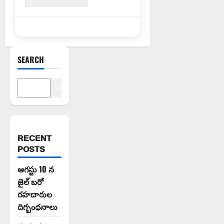
SEARCH
Search
RECENT
POSTS
ఆగస్టు 10 న
జైల్ బరో
రహదారుల
దిగ్బంధనాలు