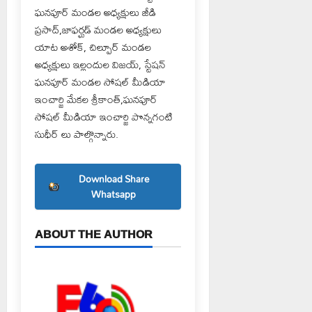
ఘనపూర్ మండల అధ్యక్షులు జీడి
ప్రసాద్,జాఫర్ఘడ్ మండల అధ్యక్షులు
యాట అశోక్, చిల్పూర్ మండల
అధ్యక్షులు ఇల్లందుల విజయ్, స్టేషన్
ఘనపూర్ మండల సోషల్ మీడియా
ఇంచార్జి మేకల శ్రీకాంత్,ఘనపూర్
సోషల్ మీడియా ఇంచార్జి పొన్నగంటి
సుధీర్ లు పాల్గొన్నారు.
Download Share
Whatsapp
ABOUT THE AUTHOR