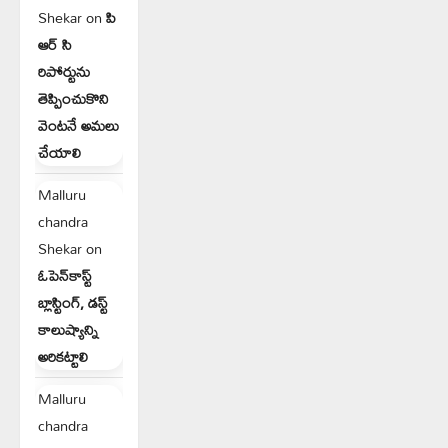
Shekar
on
పి
ఆర్ సి
రిపోర్టును
తెప్పించుకొని
వెంటనే అమలు
చేయాలి
Malluru
chandra
Shekar
on
ఓపెన్‌కాస్ట్
బ్లాస్టింగ్, డస్ట్
కాలుష్యాన్ని
అరికట్టాలి
Malluru
chandra