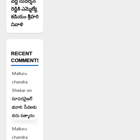
పెద్ది సుదర్శన్
రెడ్డికి ఎమ్మెల్యే
కడియం శ్రీహరి
నివాళి
RECENT
COMMENTS
Malluru
chandra
Shekar
on
సూపరవైజర్
భవాని సేవలకు
చిరు సత్కారం
Malluru
chandra