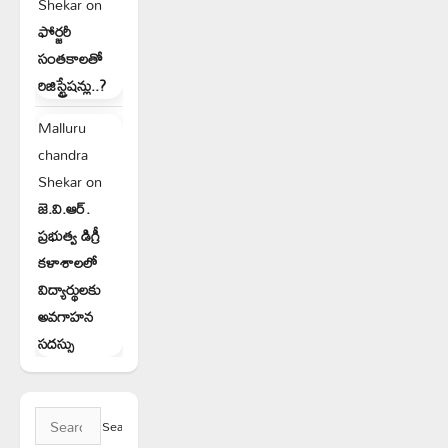
Shekar
on
ఫోర్జరీ
సంతకాలతో
రిజిస్ట్రేషన్లు..?
Malluru
chandra
Shekar
on
జె.వి.ఆర్.
ప్రభుత్వ డిగ్రీ
కళాశాలలో
విద్యార్థులకు
అవగాహన
సదస్సు
Search
for: