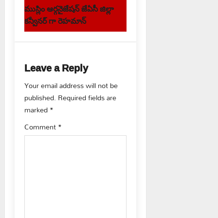
s
ముస్లిం ఆర్గనైజేషన్ జేఏసీ జిల్లా
t
కన్వీనర్ గా రెహమాన్
n
a
Leave a Reply
v
Your email address will not be
published.
Required fields are
i
marked
*
g
Comment
*
a
t
i
o