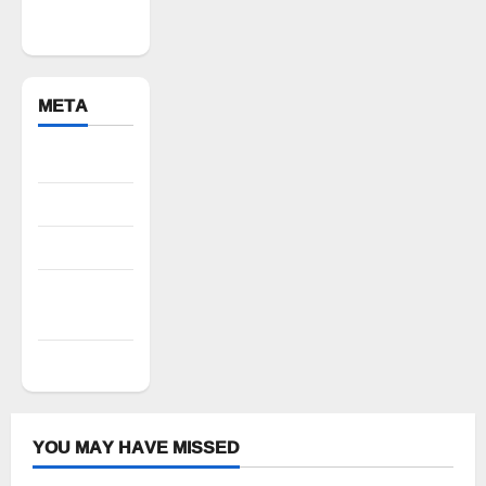
Bhuvanagiri
META
Register
Log in
Entries feed
Comments
feed
WordPress.org
YOU MAY HAVE MISSED