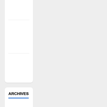
జైల్ బరో
జయప్రదం
చేయండి
విద్యార్థుల్లో
లక్ష్యసాధనకు
స్ఫూర్తినింపిన
సాయిస్పూర్తి
కళాశాల ప్రేరణ
పెద్ది సుదర్శన్
రెడ్డికి ఎమ్మెల్యే
కడియం శ్రీహరి
నివాళి
ARCHIVES
August 2026