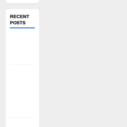
RECENT
POSTS
ఆగస్టు 10 న
జైల్ బరో
రహదారుల
దిగ్బంధనాలు
సంపూడి
మహేష్
జన్మదినం
సందర్భంగా
ఉచిత
అల్పాహార
పంపిణీ
ఈ నెల 10 న