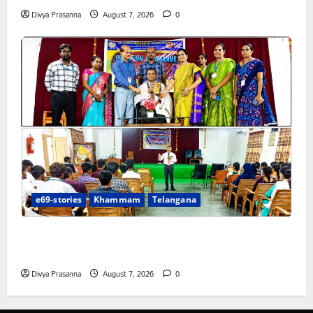
Divya Prasanna
August 7, 2026
0
e69-stories
Khammam
Telangana
విద్యార్థుల్లో లక్ష్యసాధనకు స్ఫూర్తినింపిన సాయిస్పూర్తి కళాశాల
ప్రేరణ
Divya Prasanna
August 7, 2026
0