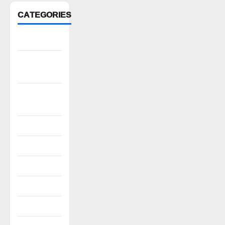
CATEGORIES
Anantapur
Andhra
Pradesh
Bhadradri
Kothagudem
CableTV live
City
Covid
Culture
e69-stories