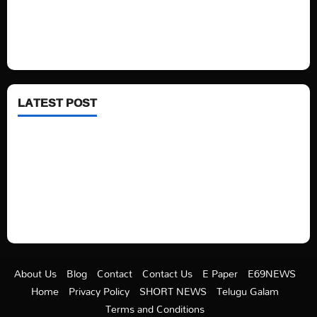
Fashion
Health
LATEST POST
See latest Trump and Biden polling of America
Electric trains in Ukrainian cities
A volcano is erupting again in Japan
A healthy diet is always better than dieting.
About Us
Blog
Contact
Contact Us
E Paper
E69NEWS
Home
Privacy Policy
SHORT NEWS
Telugu Galam
Terms and Conditions