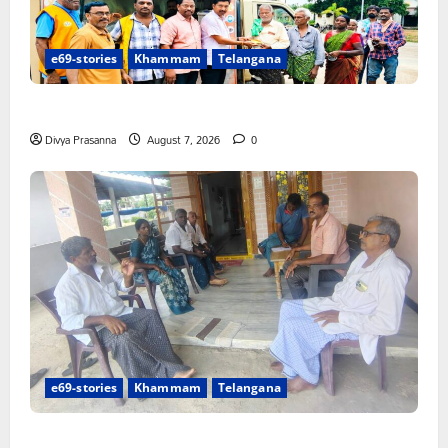
e69-stories
Khammam
Telangana
సంపూడి మహేష్ జన్మదినం సందర్భంగా ఉచిత అల్పాహార పంపిణీ
Divya Prasanna
August 7, 2026
0
e69-stories
Khammam
Telangana
ఈ నెల 10 న జైల్ బరో జయప్రదం చేయండి