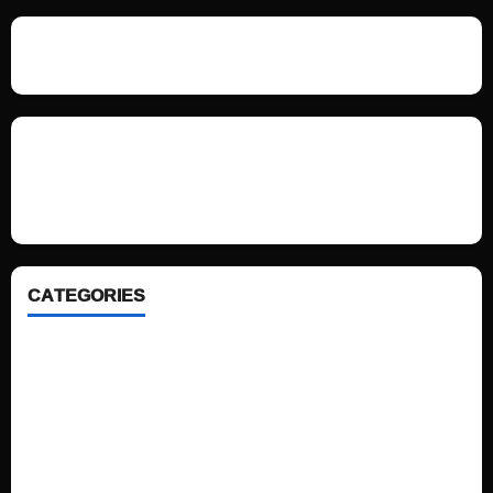
We love WordPress and we are here to provide you with professional
looking WordPress themes so that you can take your website one step
ahead. We focus on simplicity, elegant design and clean code.
CATEGORIES
Home
Sports
Politics
Technology