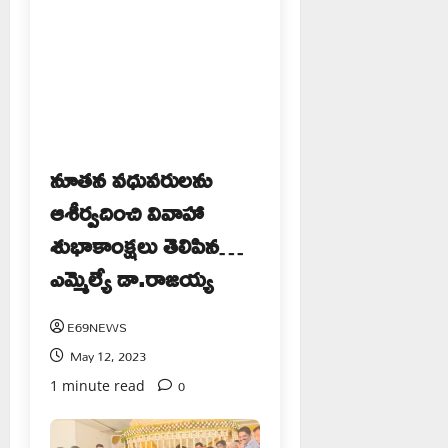
నూతన వధువరులను
ఆశీర్వదించి వివాహా
శుభాకాంక్షలు తెలిపిన…
ఎమ్మెల్యే డా.రాజయ్య
E69NEWS
May 12, 2023
0
1 minute read