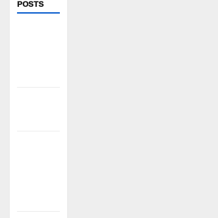
POSTS
చేయూత
పెన్షన్
దరఖాస్తు
కేంద్రం
ప్రారంభం
స్వామివారికి
మిశ్రమ వెండి
కిరీటం
విలేకరులపై
అనుచిత
వ్యాఖ్యలు
చేసిన
మార్కెట్
కమిటీ చైర్మన్‌