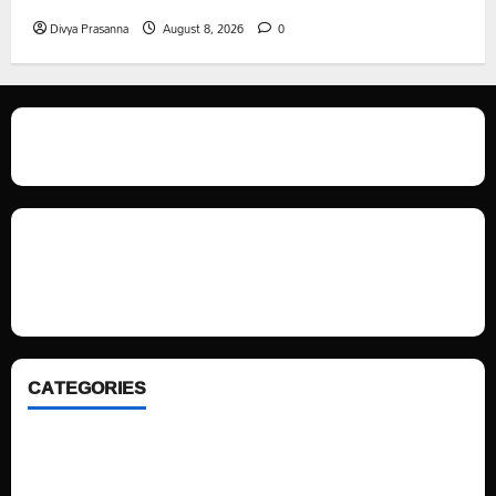
Divya Prasanna
August 8, 2026
0
We love WordPress and we are here to provide you with professional
looking WordPress themes so that you can take your website one step
ahead. We focus on simplicity, elegant design and clean code.
CATEGORIES
Home
Sports