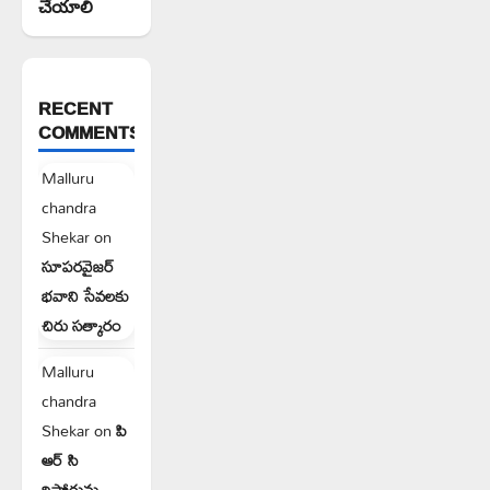
చేయాలి
RECENT
COMMENTS
Malluru
chandra
Shekar
on
సూపరవైజర్
భవాని సేవలకు
చిరు సత్కారం
Malluru
chandra
Shekar
on
పి
ఆర్ సి
రిపోర్టును