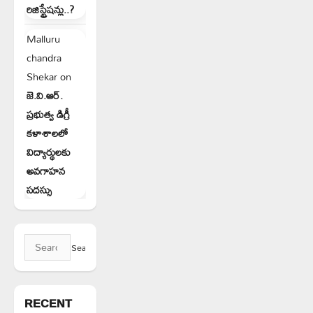
రిజిస్ట్రేషన్లు..?
Malluru
chandra
Shekar
on
జె.వి.ఆర్.
ప్రభుత్వ డిగ్రీ
కళాశాలలో
విద్యార్థులకు
అవగాహన
సదస్సు
Search
for:
RECENT