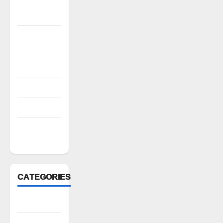
November
2022
October
2022
August 2022
July 2022
March 2022
February
2022
CATEGORIES
Anantapur
Andhra