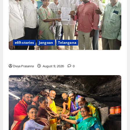
e69-stories
Jangoan
Telangana
చేయూత పెన్షన్ దరఖాస్తు కేంద్రం ప్రారంభం
Divya Prasanna
August 9, 2026
0