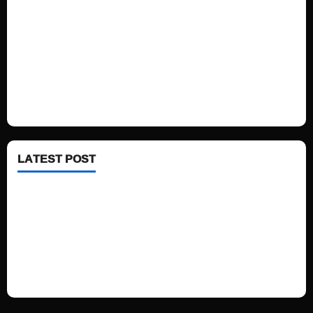
Politics
Technology
Fashion
Health
LATEST POST
See latest Trump and Biden polling of America
Electric trains in Ukrainian cities
A volcano is erupting again in Japan
A healthy diet is always better than dieting.