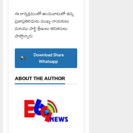
ఈ కార్యక్రమంలో అందుబాటులో ఉన్న
ప్రజాప్రతినిధులు ముఖ్య నాయకులు
మరియు పార్టీ శ్రేణులు తదితరులు
పాల్గొన్నారు
Download Share
Whatsapp
ABOUT THE AUTHOR