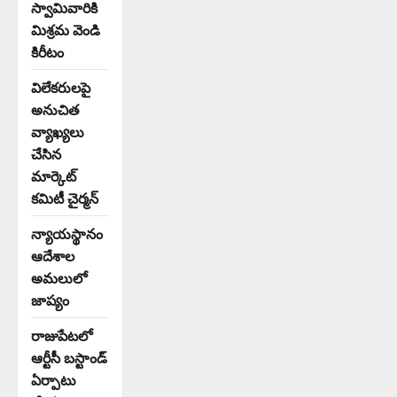
స్వామివారికి
మిశ్రమ వెండి
కిరీటం
విలేకరులపై
అనుచిత
వ్యాఖ్యలు
చేసిన
మార్కెట్
కమిటీ చైర్మన్‌
న్యాయస్థానం
ఆదేశాల
అమలులో
జాప్యం
రాజుపేటలో
ఆర్టీసీ బస్టాండ్
ఏర్పాటు