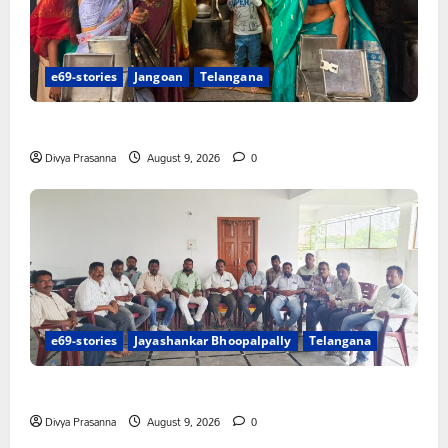
e69-stories
Jangoan
Telangana
స్వామివారికి మిశ్రమ వెండి కిరీటం
Divya Prasanna
August 9, 2026
0
e69-stories
Jayashankar Bhoopalpally
Telangana
విలేకరులపై అనుచిత వ్యాఖ్యలు చేసిన మార్కెట్ కమిటీ చైర్మన్‌
Divya Prasanna
August 9, 2026
0