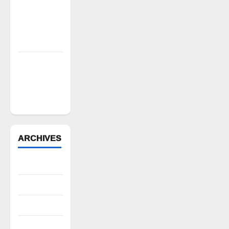
న్యాయస్థానం
ఆదేశాల
అమలులో
జాప్యం
రాజుపేటలో
ఆర్టీసీ బస్టాండ్
ఏర్పాటు
చేయాలి
ARCHIVES
August 2026
July 2026
June 2026
May 2026