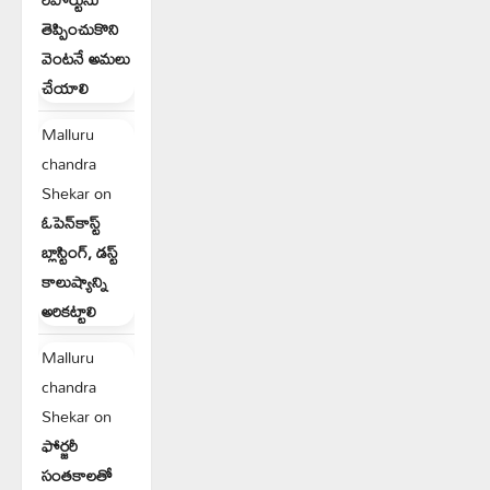
తెప్పించుకొని
వెంటనే అమలు
చేయాలి
Malluru
chandra
Shekar
on
ఓపెన్‌కాస్ట్
బ్లాస్టింగ్, డస్ట్
కాలుష్యాన్ని
అరికట్టాలి
Malluru
chandra
Shekar
on
ఫోర్జరీ
సంతకాలతో