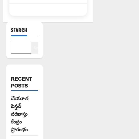
SEARCH
Search
RECENT
POSTS
చేయూత
పెన్షన్
దరఖాస్తు
కేంద్రం
ప్రారంభం