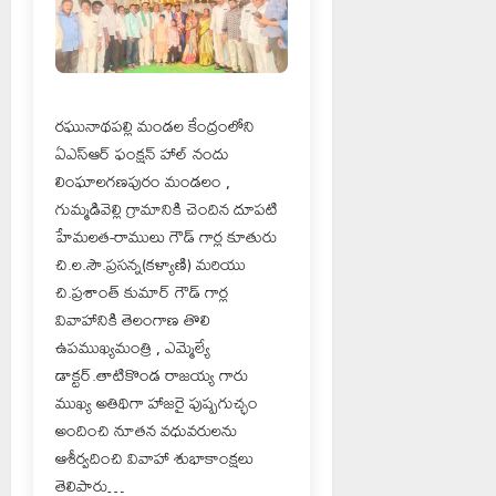
రఘునాథపల్లి మండల కేంద్రంలోని
ఏఎస్ఆర్ ఫంక్షన్ హాల్ నందు
లింఘాలగణపురం మండలం ,
గుమ్మడివెల్లి గ్రామానికి చెందిన దూపటి
హేమలత-రాములు గౌడ్ గార్ల కూతురు
చి.ల.సౌ.ప్రసన్న(కళ్యాణి) మరియు
చి.ప్రశాంత్ కుమార్ గౌడ్ గార్ల
వివాహానికి తెలంగాణ తొలి
ఉపముఖ్యమంత్రి , ఎమ్మెల్యే
డాక్టర్.తాటికొండ రాజయ్య గారు
ముఖ్య అతిథిగా హాజరై పుష్పగుచ్ఛం
అందించి నూతన వధువరులను
ఆశీర్వదించి వివాహా శుభాకాంక్షలు
తెలిపారు…