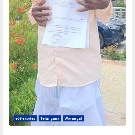
e69-stories
Telangana
Warangal
న్యాయస్థానం ఆదేశాల అమలులో జాప్యం