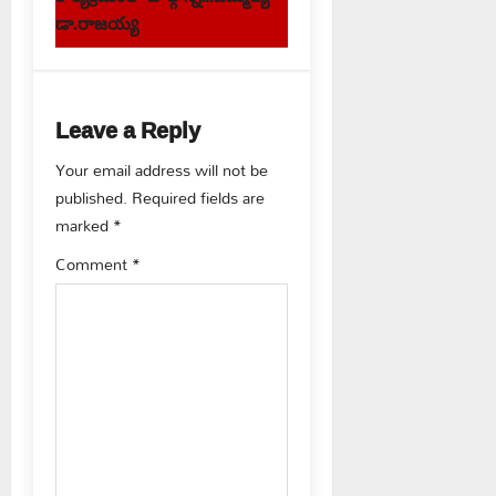
n
డా.రాజయ్య
a
v
Leave a Reply
i
Your email address will not be
g
published.
Required fields are
marked
*
a
Comment
*
t
i
o
n