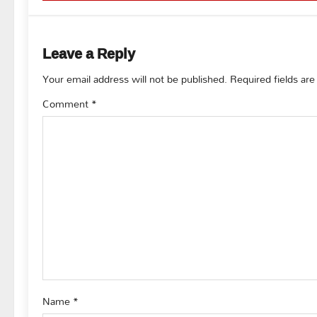
t
n
Leave a Reply
a
Your email address will not be published.
Required fields ar
v
Comment
*
i
g
a
t
i
o
Name
*
n