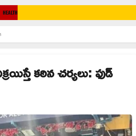
HEALTH
క
్రయిస్తే కఠిన చర్యలు: ఫుడ్