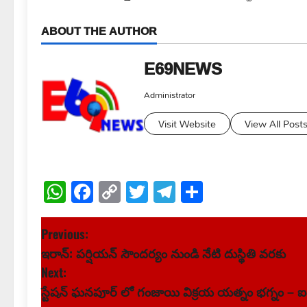
ABOUT THE AUTHOR
E69NEWS
Administrator
Visit Website
View All Post
WhatsApp
Facebook
Copy
Twitter
Telegram
Share
Link
P
Previous:
ఇరాన్: పర్షియన్ సౌందర్యం నుండి నేటి దుస్థితి వరకు
o
Next:
s
స్టేషన్ ఘనపూర్ లో గంజాయి విక్రయ యత్నం భగ్నం – ఐదు