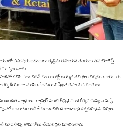
 సమయంలో పసుపుకు బదులుగా కృత్రిమ రసాయన రంగులు ఉపయోగిస్తే
ీ హెచ్చరించారు.
ణితో కలిసి పలు చికెన్ దుకాణాల్లో ఆకస్మిక తనిఖీలు నిర్వహించారు. ఈ
ను ఆకర్షణీయంగా చూపించేందుకు నిషేధిత రసాయన రంగులు
ిత వ్యాధులు, క్యాన్సర్ వంటి తీవ్రమైన ఆరోగ్య సమస్యలు వచ్చే
ోగ్యంతో చెలగాటం ఆడితే సంబంధిత దుకాణాలపై చట్టపరమైన చర్యలు
చే మాంసాన్ని కొనుగోలు చేయవద్దని సూచించారు.