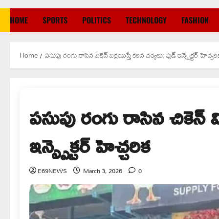
HOME
SPORTS
POLITICS
TECHNOLOGY
FASHION
Home
పసుపు రంగు రాసిన చికెన్ విక్రయిస్తే కఠిన చర్యలు: ఫుడ్ ఇన్స్పెక్టర్ హెచ్చరి
పసుపు రంగు రాసిన చికెన్ విక
ఇన్స్పెక్టర్ హెచ్చరిక
E69NEWS
March 3, 2026
0