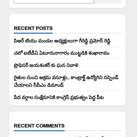
RECENT POSTS
పిఆర్ టియు మండల అధ్యక్షులుగా గీరెడ్డి ప్రమోద్ రెడ్డి
చలో ఐటీడీఏ ఏటూరునాగారం ముట్టడికి శంఖారావం
ప్రొఫెసర్ జయశంకర్ కు ఘన నివాళి
రైతుల నుంచి అక్రమ వసూళ్లు.. కాంట్రాక్ట్ ఉద్యోగిని సస్పెండ్
చేయాలని సీపీఎం డిమాండ్
పేద వర్గాల సంక్షేమానికి కాంగ్రెస్ ప్రభుత్వం పెద్ద పీట
RECENT COMMENTS