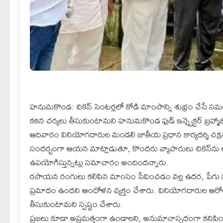
హనుమకొండ: చికెన్ సెంటర్లలో కోడి మాంసాన్ని శుభ్రం చేసే
కఠిన చర్యలు తీసుకుంటామని హనుమకొండ ఫుడ్ ఇన్స్పెక్టర్ బ్రహ్మాజ
ఆదివారం వినియోగదారుల మండలి జాతీయ ప్రధాన కార్యదర్శి చక్రపా
సందర్భంగా ఆయన మాట్లాడుతూ, కొందరు వ్యాపారులు చికెన్‌
ఉపయోగిస్తున్నట్లు సమాచారం అందిందన్నారు.
రసాయన రంగులు కలిపిన మాంసం సేవించడం వల్ల ఉదర, పేగు సంబంధ
ప్రమాదం ఉందని ఆందోళన వ్యక్తం చేశారు. వినియోగదారుల ఆర
తీసుకుంటామని స్పష్టం చేశారు.
ప్రజలు కూడా అప్రమత్తంగా ఉండాలని, అనుమానాస్పదంగా కనిపిం