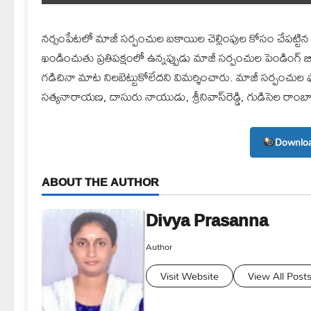
నర్సంపేటలో మాజీ సర్పంచుల బకాయిల చెల్లింపుల కోసం చేపట్టిన
ఖండించుతు ప్రతిపక్షంలో ఉన్నప్పుడు మాజీ సర్పంచుల పెండింగ్ బిల్ల
గడిచినా మాట నిలబెట్టుకోలేదని విమర్శించారు. మాజీ సర్పంచుల
సత్యనారాయణ, దాసురు నాయుడు, శ్రీనివాస్‌రెడ్డి, గుడిసెల రాంబా
Downloa
ABOUT THE AUTHOR
Divya Prasanna
Author
Visit Website
View All Post