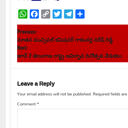
WhatsApp
Facebook
Copy
Twitter
Telegram
Share
Link
P
Previous:
నూతన మున్సిపల్ కమిషనర్ గాకంచర్ల నరేష్ రెడ్డి
o
Next:
s
జూన్ 2 తెలంగాణ రాష్ట్ర ఆవిర్భావ దినోత్సవ వేడుకలు
t
n
Leave a Reply
a
Your email address will not be published.
Required fields ar
v
Comment
*
i