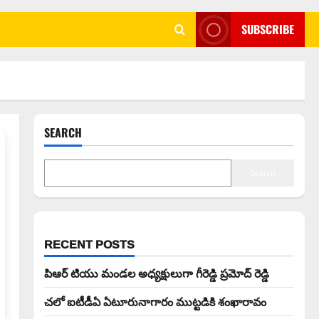
SUBSCRIBE
SEARCH
Search
RECENT POSTS
పిఆర్ టియు మండల అధ్యక్షులుగా గీరెడ్డి ప్రమోద్ రెడ్డి
చలో ఐటీడీఏ ఏటూరునాగారం ముట్టడికి శంఖారావం