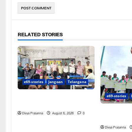
RELATED STORIES
e69-stories
Jangoan
Telangana
పిఆర్ టియు మండల అధ్యక్షులుగా గీరెడ్డి
e69-stories
ప్రమోద్ రెడ్డి
చలో ఐటీడీఏ ఏటూ
Divya Prasanna
August 6, 2026
0
శంఖారావం
Divya Prasanna