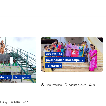
e69-stories
Jayashankar Bhoopalpally
Telangana
ప్రొఫెసర్ జయశంకర్ కు ఘన నివాళి
Mulugu
Telangana
Divya Prasanna
August 6, 2026
0
రునాగారం ముట్టడికి
August 6, 2026
0