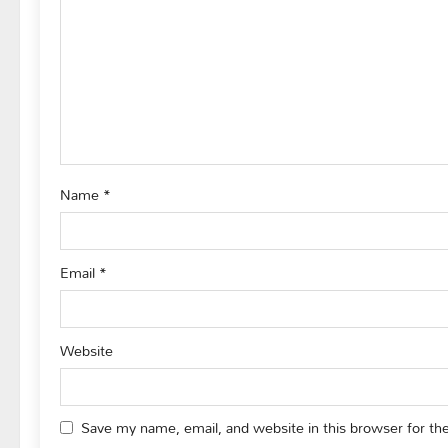
g
a
t
i
o
Name
*
n
Email
*
Website
Save my name, email, and website in this browser for th