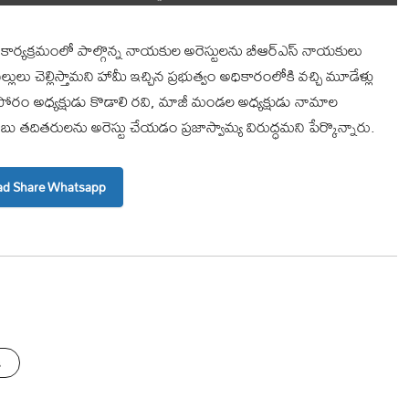
 కార్యక్రమంలో పాల్గొన్న నాయకుల అరెస్టులను బీఆర్‌ఎస్ నాయకులు
ులు చెల్లిస్తామని హామీ ఇచ్చిన ప్రభుత్వం అధికారంలోకి వచ్చి మూడేళ్లు
 ఫోరం అధ్యక్షుడు కొడాలి రవి, మాజీ మండల అధ్యక్షుడు నామాల
బు తదితరులను అరెస్టు చేయడం ప్రజాస్వామ్య విరుద్ధమని పేర్కొన్నారు.
d Share Whatsapp
s