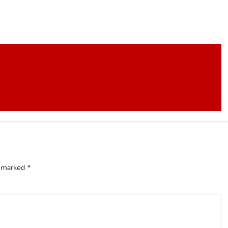
e marked
*