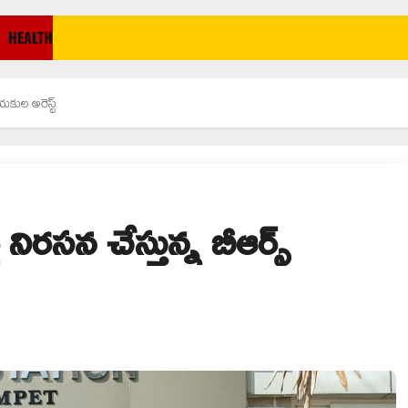
HEALTH
ాయకుల అరెస్ట్
ై నిరసన చేస్తున్న బీఆర్స్