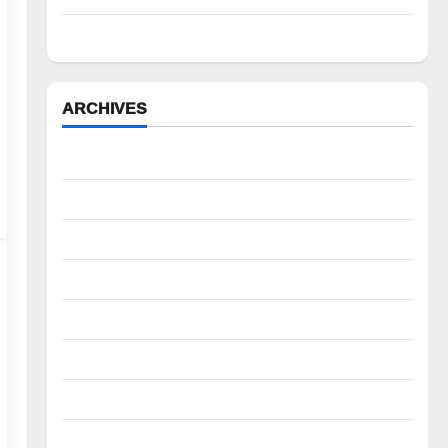
పేద వర్గాల సంక్షేమానికి కాంగ్రెస్ ప్రభుత్వం పెద్ద పీట
ARCHIVES
August 2026
July 2026
June 2026
May 2026
April 2026
March 2026
February 2026
January 2026