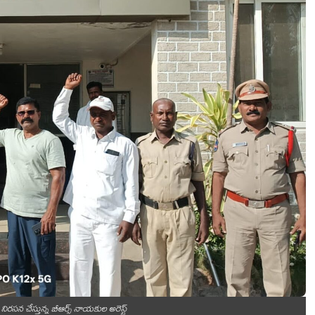
ై నిరసన చేస్తున్న బీఆర్స్ నాయకుల అరెస్ట్