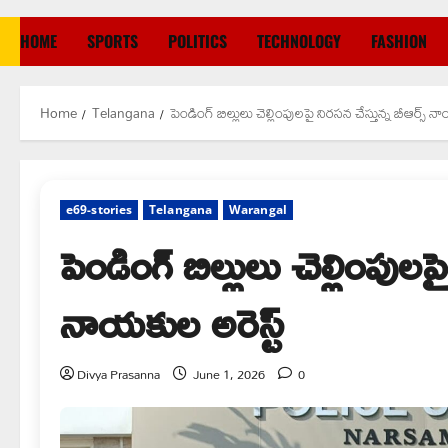
HOME
SPORTS
POLITICS
TECHNOLOGY
FASHION
Home
Telangana
పెండింగ్ బిల్లులు చెల్లింపులపై నిరసన చేస్తున్న బీఆర్స్ న
e69-stories
Telangana
Warangal
పెండింగ్ బిల్లులు చెల్లింపులప
నాయకుల అరెస్ట్
Divya Prasanna
June 1, 2026
0