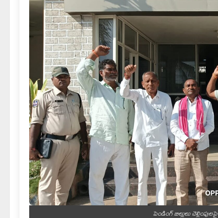
పెండింగ్ బిల్లులు చెల్లింపులప