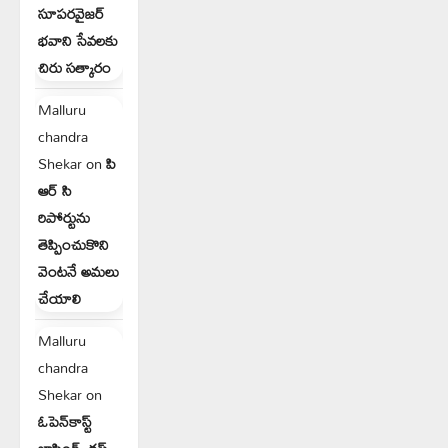
సూపరవైజర్
భవాని సేవలకు
చిరు సత్కారం
Malluru
chandra
Shekar
on
పి
ఆర్ సి
రిపోర్టును
తెప్పించుకొని
వెంటనే అమలు
చేయాలి
Malluru
chandra
Shekar
on
ఓపెన్‌కాస్ట్