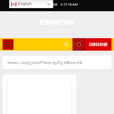
Skip
August 10, 2026
2:17:16 AM
English
to
content
E69NEWS
ప్రజా గొంతుక
SUBSCRIBE
Primary
Menu
Home
పెంబర్తి గ్రామంలో పేకాట గ్యాంగ్‌పై పోలీసుల దాడి