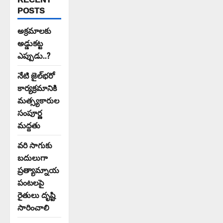
POSTS
అక్రమాలకు
అడ్డుకట్ట
ఎప్పుడు..?
నేటి జైల్‌భరో
కార్యక్రమానికి
మత్స్యకారుల
సంపూర్ణ
మద్దతు
వరి సాగుకు
బదులుగా
ప్రత్యామ్నాయ
పంటలపై
రైతులు దృష్టి
సారించాలి