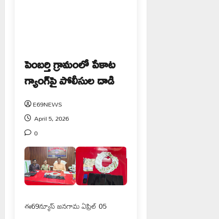
పెంబర్తి గ్రామంలో పేకాట
గ్యాంగ్‌పై పోలీసుల దాడి
E69NEWS
April 5, 2026
0
ఈ69న్యూస్ జనగామ ఏప్రిల్ 05