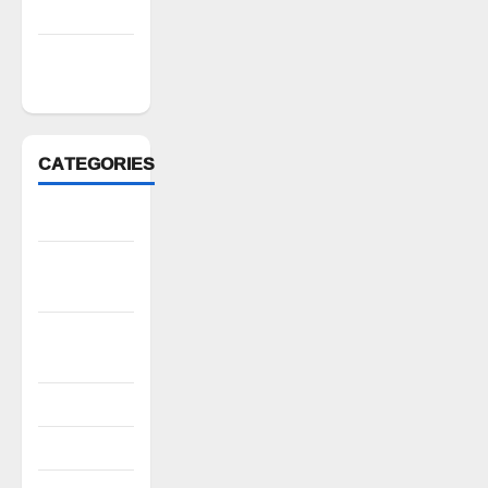
March 2022
February
2022
CATEGORIES
Anantapur
Andhra
Pradesh
Bhadradri
Kothagudem
CableTV live
City