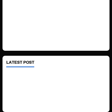
Sports
Politics
Technology
Fashion
Health
LATEST POST
See latest Trump and Biden polling of America
Electric trains in Ukrainian cities
A volcano is erupting again in Japan
A healthy diet is always better than dieting.