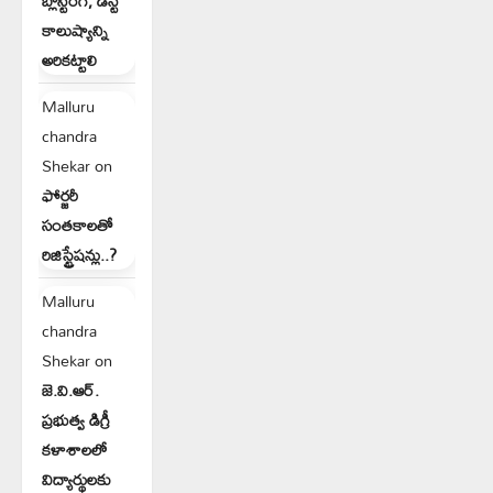
బ్లాస్టింగ్, డస్ట్
కాలుష్యాన్ని
అరికట్టాలి
Malluru
chandra
Shekar
on
ఫోర్జరీ
సంతకాలతో
రిజిస్ట్రేషన్లు..?
Malluru
chandra
Shekar
on
జె.వి.ఆర్.
ప్రభుత్వ డిగ్రీ
కళాశాలలో
విద్యార్థులకు