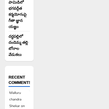
పామిడిలో
భగవద్గీత
కర్మయోగంపై
గీతా జ్ఞాన
యజ్ఞం
దర్ధపల్లిలో
దండెమ్మ తల్లి
బోనాల
వేడుకలు
RECENT
COMMENTS
Malluru
chandra
Shekar
on