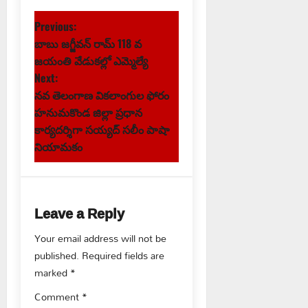
P
Previous:
బాబు జగ్జీవన్ రామ్ 118 వ
o
జయంతి వేడుకల్లో ఎమ్మెల్యే
s
Next:
నవ తెలంగాణ వికలాంగుల ఫోరం
t
హనుమకొండ జిల్లా ప్రధాన
కార్యదర్శిగా సయ్యద్ సలీం పాషా
n
నియామకం
a
v
Leave a Reply
i
Your email address will not be
g
published.
Required fields are
marked
*
a
Comment
*