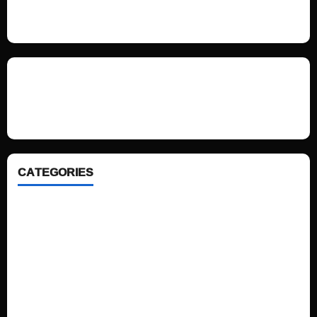
We love WordPress and we are here to provide you with professional
looking WordPress themes so that you can take your website one step
ahead. We focus on simplicity, elegant design and clean code.
CATEGORIES
Home
Sports
Politics
Technology