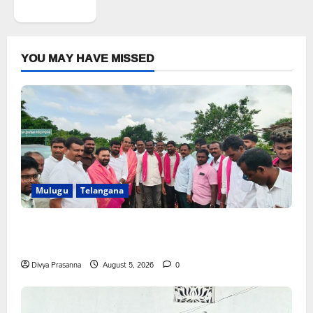
WordPress.org
YOU MAY HAVE MISSED
Mulugu
Telangana
వెంకటాపురంలో BRS జిల్లా అధ్యక్షులు కాకులమర్రి లక్ష్మణ్ బాబుకు
ఘన సన్మానం
Divya Prasanna
August 5, 2026
0