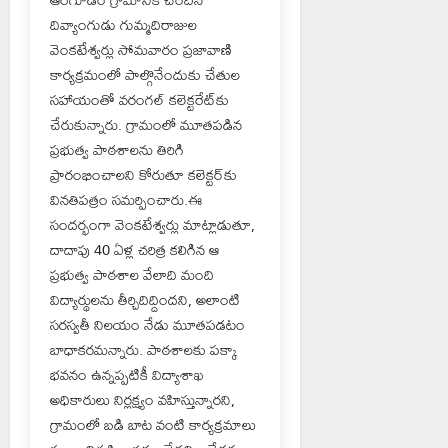
దివ్యాంగుడు గుమ్మదిరాజుల
వెంకటేశ్వర్లు సోమవారం ప్రజావాణి
కార్యక్రమంలో పాల్గొనేందుకు చేతుల
సహాయంతో వరంగల్ కలెక్టరేట్‌కు
చేరుకున్నారు. గ్రామంలో మూతపడిన
ప్రభుత్వ పాఠశాలను తిరిగి
ప్రారంభించాలని కోరుతూ కలెక్టర్‌కు
వినతిపత్రం సమర్పించారు.ఈ
సందర్భంగా వెంకటేశ్వర్లు మాట్లాడుతూ,
దాదాపు 40 ఏళ్ల చరిత్ర కలిగిన ఆ
ప్రభుత్వ పాఠశాల వేలాది మంది
విద్యార్థులను తీర్చిదిద్దిందని, అలాంటి
సరస్వతీ నిలయం నేడు మూతపడటం
బాధాకరమన్నారు. పాఠశాలకు పక్కా
భవనం ఉన్నప్పటికీ విద్యాశాఖ
అధికారులు నిర్లక్ష్యం వహిస్తున్నారని,
గ్రామంలో బడి బాట వంటి కార్యక్రమాలు