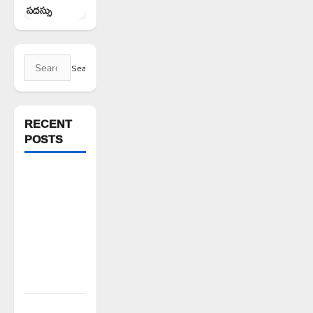
సదస్సు
Search
for:
RECENT
POSTS
వెంకటాపురంలో
BRS జిల్లా
అధ్యక్షులు
కాకులమర్రి
లక్ష్మణ్
బాబుకు ఘన
సన్మానం
తేజశ్రీ