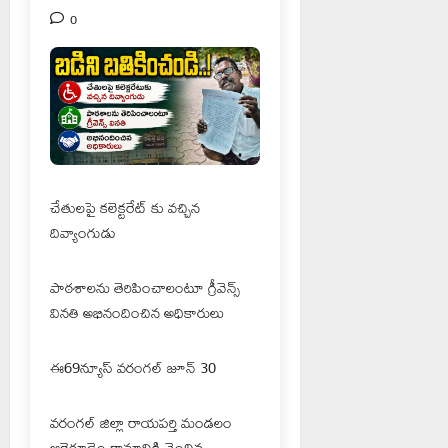
0
చేతులపై కలెక్టరేట్ కు వచ్చిన
దివ్యాంగుడు
పాఠశాలను తెరిపించాలంటూ గ్రీవెన్స్
వినతి అభినందించిన అధికారులు
ఈ69న్యూస్ వరంగల్ జూన్ 30
వరంగల్ జిల్లా రాయపర్తి మండలం
ఆరెగూడెం గ్రామానికి చెందిన