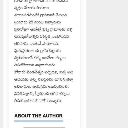
కూడా నిర్వహించడం లేదని ఆవేదన
వ్యక్తం చేశారు.పాఠశాల
మూతపడటంతో గ్రామానికి చెందిన
సుమారు 25 మంది చిన్నారులు
ప్రతిరోజూ ఆటోల్లో పక్క గ్రామాలకు వెళ్లి
చదువుకోవాల్సిన పరిస్థితి నెలకొందని
తెలిపారు. వెంటనే పాఠశాలను
పునఃప్రారంభించి గ్రామ పిల్లలకు
స్థానికంగానే విద్య అందేలా చర్యలు
తీసుకోవాలని అధికారులను
కోరారు.వెంకటేశ్వర్ల పట్టుదల, విద్య పట్ల
ఆయనకు ఉన్న నిబద్ధతను చూసిన జిల్లా
అధికారులు ఆయనను అభినందించి,
వినతిపత్రాన్ని స్వీకరించి తగిన చర్యలు
తీసుకుంటామని హామీ ఇచ్చారు.
ABOUT THE AUTHOR