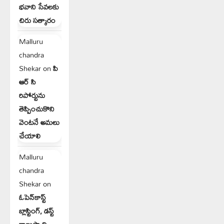
భవాని సేవలకు
చిరు సత్కారం
Malluru
chandra
Shekar
on
పి
ఆర్ సి
రిపోర్టును
తెప్పించుకొని
వెంటనే అమలు
చేయాలి
Malluru
chandra
Shekar
on
ఓపెన్‌కాస్ట్
బ్లాస్టింగ్, డస్ట్