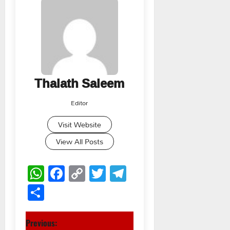
Thalath Saleem
Editor
Visit Website
View All Posts
WhatsApp
Facebook
Copy
Twitter
Telegram
Link
Share
P
Previous: