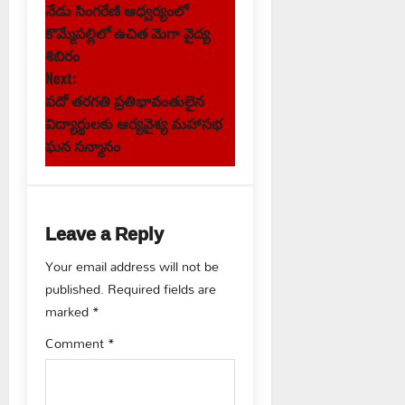
నేడు సింగరేణి ఆధ్వర్యంలో
o
కొమ్మేపల్లిలో ఉచిత మెగా వైద్య
s
శిబిరం
Next:
t
పదో తరగతి ప్రతిభావంతులైన
విద్యార్థులకు ఆర్యవైశ్య మహాసభ
n
ఘన సన్మానం
a
v
Leave a Reply
i
Your email address will not be
g
published.
Required fields are
marked
*
a
Comment
*
t