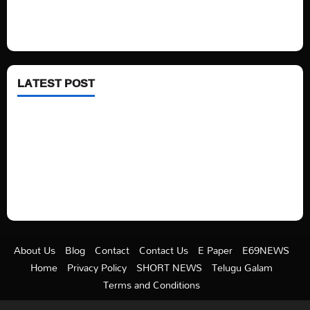
Fashion
Health
LATEST POST
See latest Trump and Biden polling of America
Electric trains in Ukrainian cities
A volcano is erupting again in Japan
A healthy diet is always better than dieting.
About Us
Blog
Contact
Contact Us
E Paper
E69NEWS
Home
Privacy Policy
SHORT NEWS
Telugu Galam
Terms and Conditions