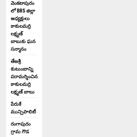
వెంకటాపురం
లో BRS జిల్లా
అధ్యక్షులు
కాకులమర్రి
లక్ష్మణ్
బాబుకు ఘన
సన్మానం
తేజశ్రీ
కుటుంబాన్ని
పరామర్శించిన
కాకులమర్రి
లక్ష్మణ్ బాబు
పేరుకే
మున్సిపాలిటీ
రంగాపురం
గ్రామ గౌడ