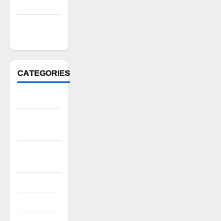
March 2022
February
2022
CATEGORIES
Anantapur
Andhra
Pradesh
Bhadradri
Kothagudem
CableTV live
City