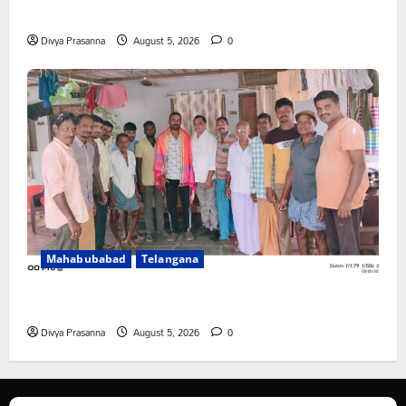
పేరుకే మున్సిపాలిటీ
Divya Prasanna
August 5, 2026
0
Mahabubabad
Telangana
రంగాపురం గ్రామ గౌడ సంఘం అధ్యక్షునిగ గిరిగాని వీరభద్రం గౌడ్
Divya Prasanna
August 5, 2026
0