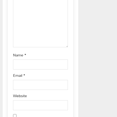
i
o
n
Name
*
Email
*
Website