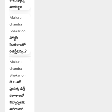
కాలుష్యాన్ని
అరికట్టాలి
Malluru
chandra
Shekar
on
ఫోర్జరీ
సంతకాలతో
రిజిస్ట్రేషన్లు..?
Malluru
chandra
Shekar
on
జె.వి.ఆర్.
ప్రభుత్వ డిగ్రీ
కళాశాలలో
విద్యార్థులకు
అవగాహన