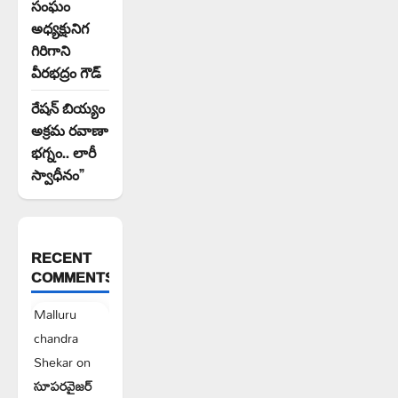
సంఘం
అధ్యక్షునిగ
గిరిగాని
వీరభద్రం గౌడ్
రేషన్ బియ్యం
అక్రమ రవాణా
భగ్నం.. లారీ
స్వాధీనం”
RECENT
COMMENTS
Malluru
chandra
Shekar
on
సూపరవైజర్