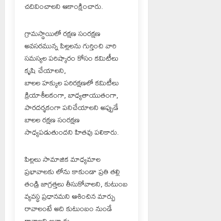
చదివించాలని ఆకాంక్షించారు.
గ్రామస్థాయిలో రక్షణ సంరక్షణ
అవసరమున్న పిల్లలను గుర్తించి వారి
సమస్యల పరిష్కారం కోసం కమిటీలు
కృషి చేయాలని,
బాలల హక్కుల పరిరక్షణలో కమిటీలు
క్రియాశీలకంగా, బాధ్యతాయుతంగా,
పారదర్శకంగా పనిచేయాలని అప్పుడే
బాలల రక్షణ సంరక్షణ
సాధ్యపడుతుందని హితవు పలికారు.
పిల్లలు సామాజిక మాధ్యమాల
ప్రభావాలకు లోను కాకుండా ప్రతి తల్లి
తండ్రి జాగ్రత్తలు తీసుకోవాలని, కుటుంబ
వ్యవస్థ ప్రధానమని ఆశించిన మార్పు
రావాలంటే అది కుటుంబం నుండే
రావాలని అన్నారు.