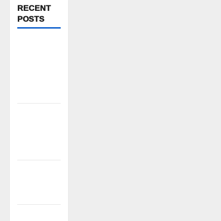
RECENT
POSTS
పిఆర్ టియు
మండల
అధ్యక్షులుగా
గీరెడ్డి ప్రమోద్
రెడ్డి
చలో ఐటీడీఏ
ఏటూరునాగారం
ముట్టడికి
శంఖారావం
ప్రొఫెసర్
జయశంకర్ కు
ఘన నివాళి
రైతుల నుంచి