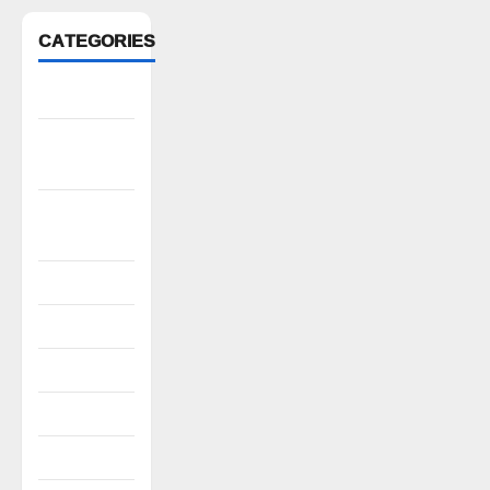
CATEGORIES
Anantapur
Andhra
Pradesh
Bhadradri
Kothagudem
CableTV live
City
Covid
Culture
e69-stories