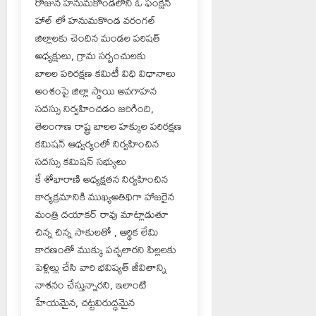
రోజున హనుమకొండలోని ఓ ఫంక్షన్
హాల్ లో హనుమకొండ వరంగల్
జిల్లాలకు చెందిన మండల పరిషత్
అధ్యక్షులు, గ్రామ సర్పంచులకు
బాలల పరిరక్షణ కమిటీ విధి విధానాలు
అంశంపై జిల్లా స్థాయి అవగాహన
సదస్సు నిర్వహించడం జరిగింది,
తెలంగాణ రాష్ట్ర బాలల హక్కుల పరిరక్షణ
కమిషన్ ఆధ్వర్యంలో నిర్వహించిన
సదస్సు కమిషన్ సభ్యులు
కే శోభారాణి అధ్యక్షతన నిర్వహించిన
కార్యక్రమానికి ముఖ్యఅతిథిగా హాజరైన
మంత్రి దయాకర్ రావు మాట్లాడుతూ
చిన్న చిన్న సాకులతో , ఆర్థిక లేమి
కారణంతో ముక్కు పచ్చలారని పిల్లలకు
పెళ్లిల్లు చేసి వారి భవిష్యత్ జీవితాన్ని
నాశనం చేస్తున్నారని, ఇలాంటి
హేయమైన, చట్టవిరుద్ధమైన