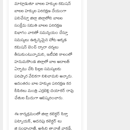
మాట్లాడుతూ బాలల హక్కుల కమిషన్
బాలల హక్కుల పరిరక్షణ దేయంగా
పనిచేస్తూ జిల్లా జిల్లాలోని బాలల
సంక్షేమ సమితి బాలల పరిరక్షణ
విభాగం వారితో సమన్వయం చేస్తూ
సమస్యలు ఉత్పన్నమైన చోట అక్కడ
కమిషన్ బెంచ్ ద్వారా చర్యలు
తీసుకుంటున్నామని, ఇటీవలి కాలంలో
హనుమకొండ జిల్లాలో బాల అదాలత్
ఏర్పాటు చేసి పిల్లల సమస్యలకు
పరిష్కార వేదికగా నిలిచామని అన్నారు.
అనంతరం బాల హక్కుల పరిరక్షణ కర
దీపికలు మంత్రి ఎర్రబెల్లి దయాకర్ రావు
చేతుల మీదుగా ఆవిష్కరించారు.
ఈ కార్యక్రమంలో జిల్లా కలెక్టర్ సిక్తా
పట్నాయక్, అదనపు కలెక్టర్ లు
జి సంధ్యారాణి, అశ్విని తానాజీ వాకడే,