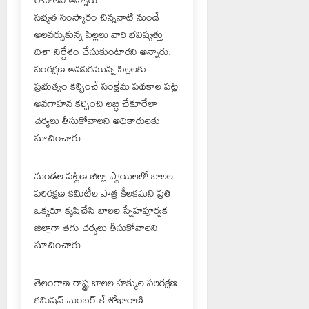
సభ్యత సంస్కారం చిన్ననాటి నుండే
అలవర్చుకున్న పిల్లలు వారి భవిష్యత్తు
దిశా నిర్దేశం చేసుకుంటారని అన్నారు.
సంరక్షణ అవసరమున్న పిల్లలకు
ప్రభుత్వం కల్పించే సంక్షేమ పథకాల పట్ల
అవగాహన కల్పించి లబ్ధి చేకూరేలా
చర్యలు తీసుకోవాలని అధికారులకు
సూచించారు
మండల పట్టణ జిల్లా స్థాయిలలో బాలల
పరిరక్షణ కమిటీల పాత్ర కీలకమని ప్రతి
ఒక్కరూ కృషిచేసి బాలల స్నేహపూర్వక
జిల్లాగా తగు చర్యలు తీసుకోవాలని
సూచించారు
తెలంగాణ రాష్ట్ర బాలల హక్కుల పరిరక్షణ
కమిషన్ మెంబర్ కే శోభారాణి