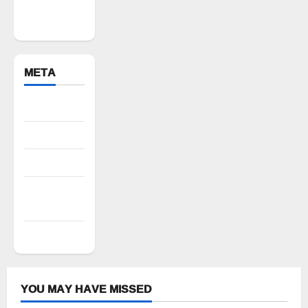
Yadadri
Bhuvanagiri
META
Register
Log in
Entries feed
Comments
feed
WordPress.org
YOU MAY HAVE MISSED