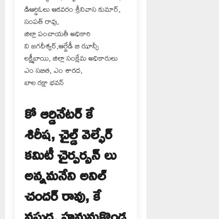
డిఆర్డిఓలు ఆకవరం శ్రీనివాస కుమార్,
సంపత్ రావు,
జిల్లా పంచాయతీ అధికారి
వి జగదీశ్వర్,ఆర్జేడీ బి ఝాన్సీ
లక్ష్మీబాయి, జిల్లా సంక్షేమ అధికారులు
ఎం సబిత, ఎం శారద,
బాల రక్షా భవన్
కో ఆర్డినేటర్ కే
శిరీష, చైల్డ్ వెల్ఫేర్
కమిటీ చైర్పర్సన్ లు
అన్నమనేని అనిల్
చందర్ రావు, కే
వసుధ, హనుమకొండ