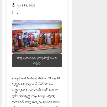
April 18, 2023
0
బాల్య వివాహాలను ప్రోత్సహిస్తే కేసులు
తప్పవు
బాల్య వివాహాలను ప్రోత్సహించినట్లు తన
దృష్టికి వచ్చినట్లయితే నేనే కేసులు
పెట్టిస్తానని పంచాయతీ రాజ్ మరియు
గ్రామీణాభివృద్ధి శాఖ మంత్రి ఎర్రబెల్లి
దయాకర్ రావు అన్నారు.మంగళవారం