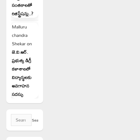
సంతకాలతో
రిజిస్ట్రేషన్లు..?
Malluru
chandra
Shekar
on
జె.వి.ఆర్.
ప్రభుత్వ డిగ్రీ
కళాశాలలో
విద్యార్థులకు
అవగాహన
సదస్సు
Search
for: