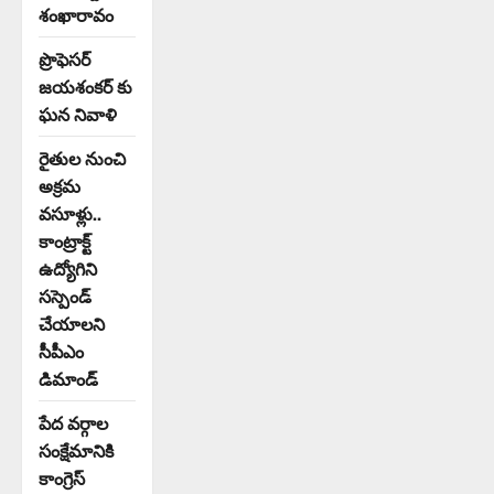
శంఖారావం
ప్రొఫెసర్
జయశంకర్ కు
ఘన నివాళి
రైతుల నుంచి
అక్రమ
వసూళ్లు..
కాంట్రాక్ట్
ఉద్యోగిని
సస్పెండ్
చేయాలని
సీపీఎం
డిమాండ్
పేద వర్గాల
సంక్షేమానికి
కాంగ్రెస్