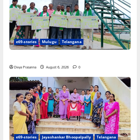
e69-stories
Mulugu
Telangana
చలో ఐటీడీఏ ఏటూరునాగారం ముట్టడికి శంఖారావం
Divya Prasanna
August 6, 2026
0
e69-stories
Jayashankar Bhoopalpally
Telangana