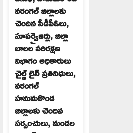
వరంగల్ జిల్లాలకు
చెందిన సీడీపీఓలు,
సూపర్వైజర్లు, జిల్లా
బాలల పరిరక్షణ
విభాగం అధికారులు
చైల్డ్ లైన్ ప్రతినిధులు,
వరంగల్
హనుమకొండ
జిల్లాలకు చెందిన
సర్పంచులు, మండల