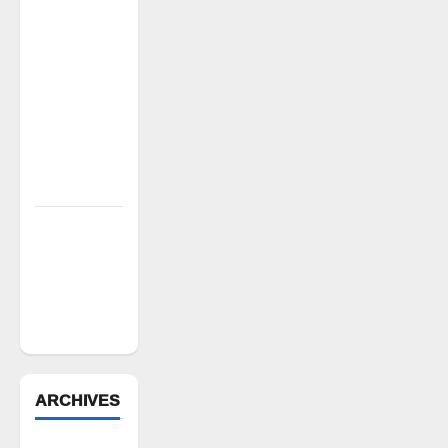
అక్రమ
వసూళ్లు..
కాంట్రాక్ట్
ఉద్యోగిని
సస్పెండ్
చేయాలని
సీపీఎం
డిమాండ్
పేద వర్గాల
సంక్షేమానికి
కాంగ్రెస్
ప్రభుత్వం పెద్ద
పీట
ARCHIVES