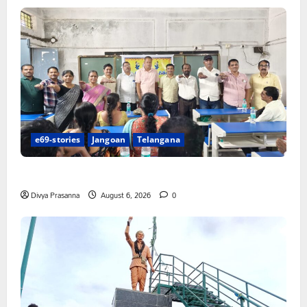
e69-stories
Jangoan
Telangana
పిఆర్ టియు మండల అధ్యక్షులుగా గీరెడ్డి ప్రమోద్ రెడ్డి
Divya Prasanna
August 6, 2026
0