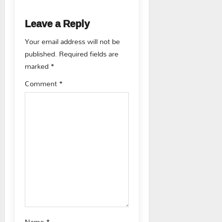
n
a
Leave a Reply
v
Your email address will not be
published.
Required fields are
i
marked
*
g
Comment
*
a
t
i
o
n
Name
*