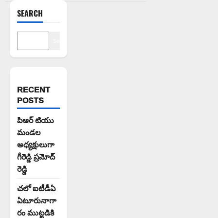
SEARCH
Search
RECENT
POSTS
పిఆర్ టియు
మండల
అధ్యక్షులుగా
గీరెడ్డి ప్రమోద్
రెడ్డి
చలో ఐటీడీఏ
ఏటూరునాగా
రం ముట్టడికి