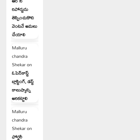
ఆర్ సి
రిపోర్టును
తెప్పించుకొని
వెంటనే అమలు
చేయాలి
Malluru
chandra
Shekar
on
ఓపెన్‌కాస్ట్
బ్లాస్టింగ్, డస్ట్
కాలుష్యాన్ని
అరికట్టాలి
Malluru
chandra
Shekar
on
ఫోర్జరీ