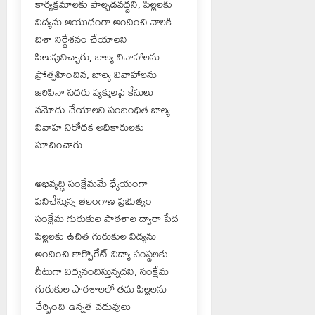
కార్యక్రమాలకు పాల్పడవద్దని, పిల్లలకు
విద్యను ఆయుధంగా అందించి వారికి
దిశా నిర్దేశనం చేయాలని
పిలుపునిచ్చారు, బాల్య వివాహాలను
ప్రోత్సహించిన, బాల్య వివాహాలను
జరిపినా సదరు వ్యక్తులపై కేసులు
నమోదు చేయాలని సంబంధిత బాల్య
వివాహ నిరోధక అధికారులకు
సూచించారు.
అభివృద్ధి సంక్షేమమే ధ్యేయంగా
పనిచేస్తున్న తెలంగాణ ప్రభుత్వం
సంక్షేమ గురుకుల పాఠశాల ద్వారా పేద
పిల్లలకు ఉచిత గురుకుల విద్యను
అందించి కార్పొరేట్ విద్యా సంస్థలకు
దీటుగా విద్యనందిస్తున్నదని, సంక్షేమ
గురుకుల పాఠశాలలో తమ పిల్లలను
చేర్పించి ఉన్నత చదువులు