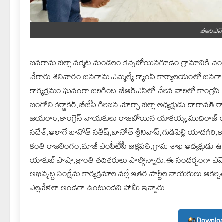
బీఆర్‌ఎస్
జనగామ జిల్లా నర్మెట మండలం కన్నెబోయినగూడెం గ్రామానికి చెందిన 
చేరారు.శనివారం జనగామ ఎమ్మెల్యే క్యాంప్ కార్యాలయంలో జనగామ శాస
కార్యక్రమం ఘనంగా జరిగింది.బీఆర్‌ఎస్‌లో చేరిన వారిలో కాం
జంగోని కర్ణాకర్,బీజేపీ గిరిజన మోర్చా జిల్లా అధ్యక్షుడు దారావత్
జయరాం,కాంగ్రెస్ నాయకులు రాజబోయిన యాకయ్య,ముదిరాజ్ యూత్ అధ
సదేశ్,అలాగే బానోత్ సతీష్,బానోత్ శ్రీనివాస్,గుడిపెల్లి యాదగి
కంతి రాజలింగం,మాజీ ఎంపీటీసీ బిక్షపతి,గ్రామ శాఖ అధ్యక్షుడు 
యాకుబ్ పాషా,క్రాంతి తదితరులు పాల్గొన్నారు.ఈ సందర్భంగా ఎమ్మెల్య
అభివృద్ధి సంక్షేమ కార్యక్రమాల వల్లే ఇతర పార్టీల నాయకులు ఆకర్షితు
ఎల్లవేళలా అండగా ఉంటుందని హామీ ఇచ్చారు.
Downloa