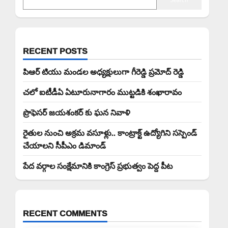
RECENT POSTS
పిఆర్ టియు మండల అధ్యక్షులుగా గీరెడ్డి ప్రమోద్ రెడ్డి
చలో ఐటీడీఏ ఏటూరునాగారం ముట్టడికి శంఖారావం
ప్రొఫెసర్ జయశంకర్ కు ఘన నివాళి
రైతుల నుంచి అక్రమ వసూళ్లు.. కాంట్రాక్ట్ ఉద్యోగిని సస్పెండ్
చేయాలని సీపీఎం డిమాండ్
పేద వర్గాల సంక్షేమానికి కాంగ్రెస్ ప్రభుత్వం పెద్ద పీట
RECENT COMMENTS