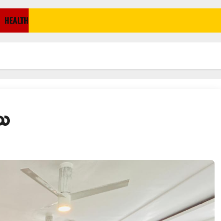
HEALTH
లు