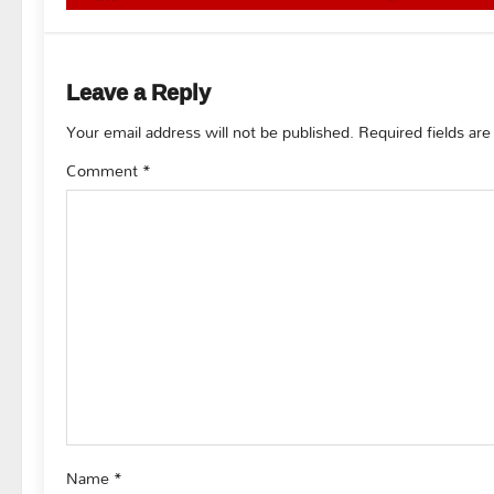
t
n
Leave a Reply
a
Your email address will not be published.
Required fields ar
v
Comment
*
i
g
a
t
i
o
Name
*