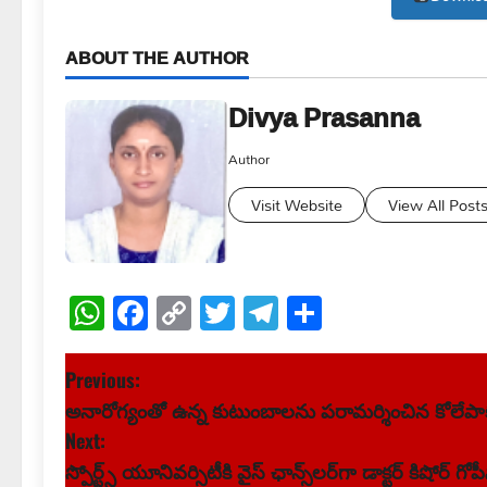
ABOUT THE AUTHOR
Divya Prasanna
Author
Visit Website
View All Post
WhatsApp
Facebook
Copy
Twitter
Telegram
Share
Link
P
Previous:
అనారోగ్యంతో ఉన్న కుటుంబాలను పరామర్శించిన కోలేపా
o
Next:
s
స్పోర్ట్స్ యూనివర్సిటీకి వైస్ ఛాన్స్‌లర్‌గా డాక్టర్ కిషోర్ గోప