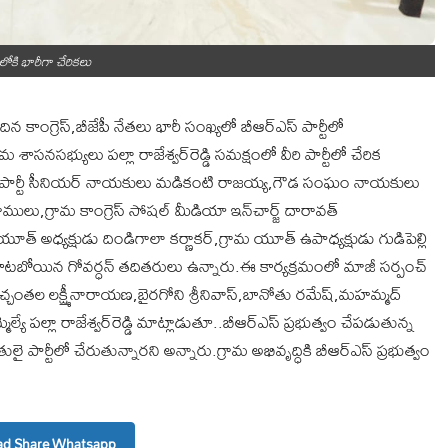
‌లోకి భారీగా చేరికలు
కాంగ్రెస్‌,బీజేపీ నేతలు భారీ సంఖ్యలో బీఆర్‌ఎస్ పార్టీలో
నసభ్యులు పల్లా రాజేశ్వర్‌రెడ్డి సమక్షంలో వీరి పార్టీలో చేరిక
గ్రెస్ పార్టీ సీనియర్ నాయకులు మడికంటి రాజయ్య,గౌడ సంఘం నాయకులు
 రాములు,గ్రామ కాంగ్రెస్ సోషల్ మీడియా ఇన్‌చార్జ్ దారావత్
్యక్షుడు దిండిగాలా కర్ణాకర్,గ్రామ యూత్ ఉపాధ్యక్షుడు గుడిపెల్లి
రి,కాటబోయిన గోవర్ధన్ తదితరులు ఉన్నారు.ఈ కార్యక్రమంలో మాజీ సర్పంచ్
ఉచ్చంతల లక్ష్మీనారాయణ,బైరగోని శ్రీనివాస్,బానోతు రమేష్,మహమ్మద్
ే పల్లా రాజేశ్వర్‌రెడ్డి మాట్లాడుతూ..బీఆర్‌ఎస్ ప్రభుత్వం చేపడుతున్న
లై పార్టీలో చేరుతున్నారని అన్నారు.గ్రామ అభివృద్ధికి బీఆర్‌ఎస్ ప్రభుత్వం
d Share Whatsapp