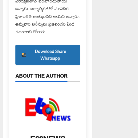
పరిరక్షణతోనే పెంపొందుతాయి
అన్నారు. ఆధ్యాత్మికతతో మానసిక
ప్రశాంతత లభిస్తుందని ఆయన అన్నారు.
అమ్మవారి ఆశీస్సులు ప్రజలందరి మీద
ఉండాలని కోరారు.
Download Share
Whatsapp
ABOUT THE AUTHOR