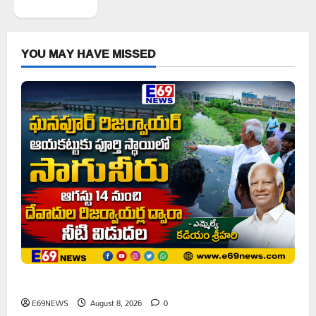
YOU MAY HAVE MISSED
ఘనపూర్ రిజర్వాయర్ ఆయకట్టుకు పూర్తి స్థాయిలో సాగునీరు
E69NEWS
August 8, 2026
0