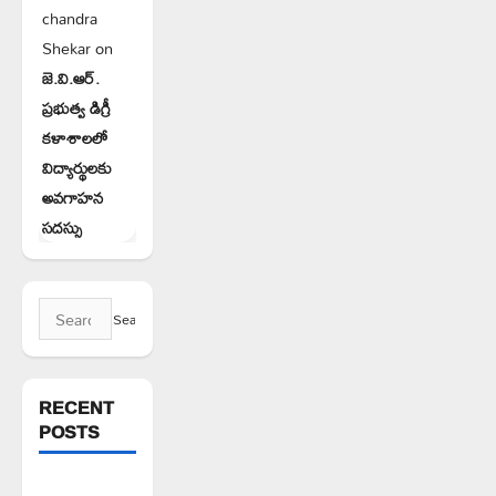
chandra
Shekar
on
జె.వి.ఆర్.
ప్రభుత్వ డిగ్రీ
కళాశాలలో
విద్యార్థులకు
అవగాహన
సదస్సు
Search
for:
RECENT
POSTS
ఘనపూర్