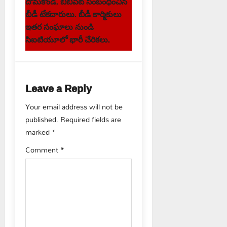
n
దోమకొండ. బిబిపేట్ సంబంధించిన
బీడీ టేకదారులు. బీడీ కార్మికులు
a
ఇతర సంఘాలు నుండి
v
సిఐటియూలో భారీ చేరికలు.
i
g
Leave a Reply
a
Your email address will not be
published.
Required fields are
t
marked
*
i
Comment
*
o
n