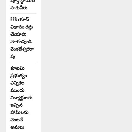
పూర్తి స్థాయిలో
సాగునీరు
FFS యాప్
విధానం రద్దు
చేయాలి:
మోరంపూడి
వెంకటేశ్వరరా
వు
కూటమి
ప్రభుత్వం
ఎన్నికల
ముందు
విద్యార్థులకు
ఇచ్చిన
హామీలను
వెంటనే
అమలు