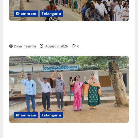
Khammam
Telangana
కూటమి ప్రభుత్వం ఎన్నికల ముందు విద్యార్థులకు ఇచ్చిన హామీలను
వెంటనే అమలు చేయాలి: ఎస్ఎఫ్ఐ”
Divya Prasanna
August 7, 2026
0
Khammam
Telangana
పీఆర్సీ సమస్యల పరిష్కారానికి నల్ల బ్యాడ్జీలతో ఉపాధ్యాయుల