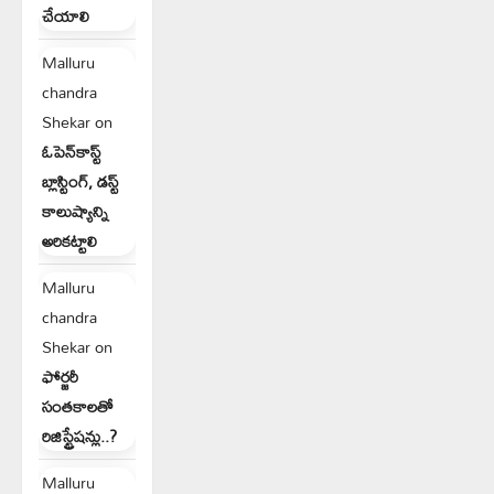
చేయాలి
Malluru
chandra
Shekar
on
ఓపెన్‌కాస్ట్
బ్లాస్టింగ్, డస్ట్
కాలుష్యాన్ని
అరికట్టాలి
Malluru
chandra
Shekar
on
ఫోర్జరీ
సంతకాలతో
రిజిస్ట్రేషన్లు..?
Malluru