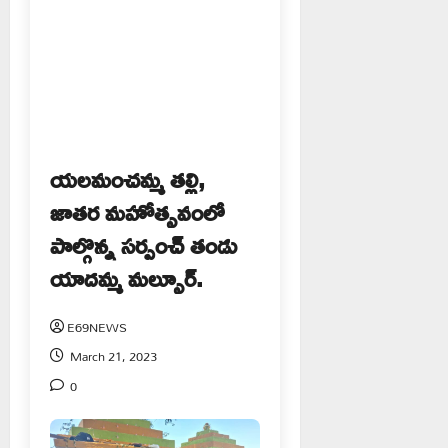
యలమంచమ్మ తల్లి,
జాతర మహోత్సవంలో
పాల్గొన్న సర్పంచ్ తండు
యాదమ్మ మల్సూర్.
E69NEWS
March 21, 2023
0