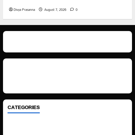
నిరసన”
Divya Prasanna
August 7, 2026
0
We love WordPress and we are here to provide you with professional
looking WordPress themes so that you can take your website one step
ahead. We focus on simplicity, elegant design and clean code.
CATEGORIES
Home
Sports