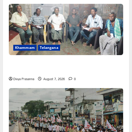
Khammam
Telangana
FFS యాప్ విధానం రద్దు చేయాలి: మోరంపూడి
వెంకటేశ్వరరావు
Divya Prasanna
August 7, 2026
0