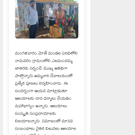
మంగళవారం మోతే మండల పరిధిలోని
నామవరం గ్రామంలోని ఎలమంచమ్మ
జాతరకు సర్పంచ్ ముఖ్య అతిథిగా
పాల్గొన్నారు.అమ్మవారి దేవాలయంలో
ప్రత్యేక పూజలు నిర్వహించారు. ఈ
సందర్భంగా ఆయన మాట్లాడుతూ
ఆలయాలకు దాన ధర్మాలు చేయడం
మహాభాగ్యం అన్నారు. ఆలయాలు
సంస్కృతి సంప్రదాయాలకు
నిలయాలన్నారు. సమాజంలో మానవ
సంబంధాలు నైతిక విలువలు ఆలయాల