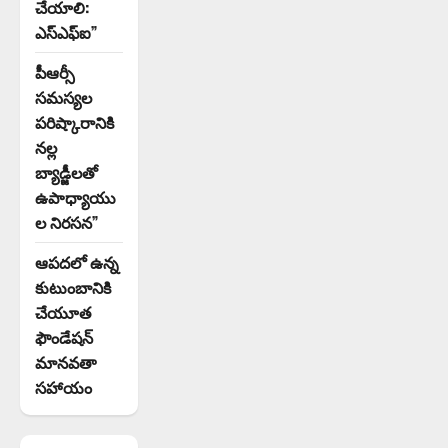
చేయాలి:
ఎస్ఎఫ్ఐ”
పీఆర్సీ
సమస్యల
పరిష్కారానికి
నల్ల
బ్యాడ్జీలతో
ఉపాధ్యాయు
ల నిరసన”
ఆపదలో ఉన్న
కుటుంబానికి
చేయూత
ఫౌండేషన్
మానవతా
సహాయం