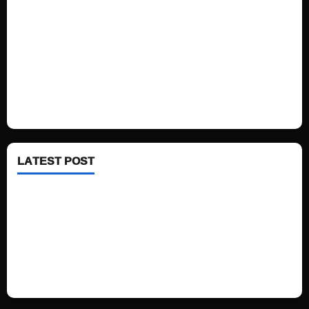
Politics
Technology
Fashion
Health
LATEST POST
See latest Trump and Biden polling of America
Electric trains in Ukrainian cities
A volcano is erupting again in Japan
A healthy diet is always better than dieting.