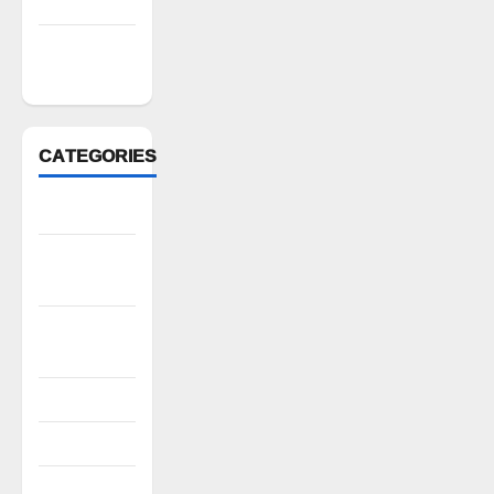
March 2022
February
2022
CATEGORIES
Anantapur
Andhra
Pradesh
Bhadradri
Kothagudem
CableTV live
City
Covid