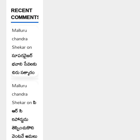
RECENT
COMMENTS
Malluru
chandra
Shekar
on
సూపరవైజర్
భవాని సేవలకు
చిరు సత్కారం
Malluru
chandra
Shekar
on
పి
ఆర్ సి
రిపోర్టును
తెప్పించుకొని
వెంటనే అమలు