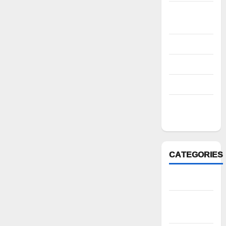
October
2022
August 2022
July 2022
March 2022
February
2022
CATEGORIES
Anantapur
Andhra
Pradesh