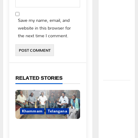
ప్రభుత్వం
ఎన్నికల
Save my name, email, and
ముందు
website in this browser for
విద్యార్థులకు
the next time I comment.
ఇచ్చిన
హామీలను
వెంటనే
అమలు
చేయాలి:
ఎస్ఎఫ్ఐ”
RELATED STORIES
పీఆర్సీ
సమస్యల
పరిష్కారానికి
నల్ల
Khammam
Telangana
బ్యాడ్జీలతో
ఉపాధ్యాయుల
FFS యాప్ విధానం రద్దు
నిరసన”
చేయాలి: మోరంపూడి