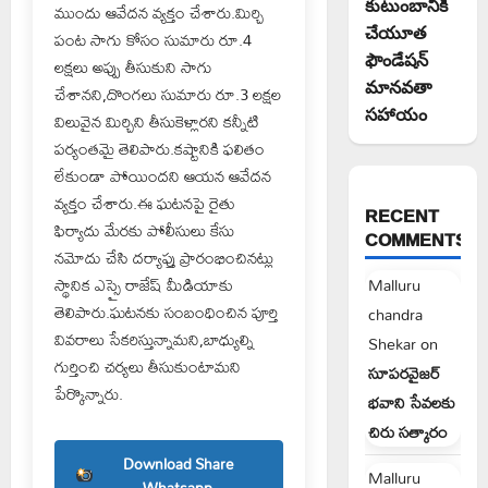
కుటుంబానికి
ముందు ఆవేదన వ్యక్తం చేశారు.మిర్చి
చేయూత
పంట సాగు కోసం సుమారు రూ.4
ఫౌండేషన్
లక్షలు అప్పు తీసుకుని సాగు
మానవతా
చేశానని,దొంగలు సుమారు రూ.3 లక్షల
సహాయం
విలువైన మిర్చిని తీసుకెళ్లారని కన్నీటి
పర్యంతమై తెలిపారు.కష్టానికి ఫలితం
లేకుండా పోయిందని ఆయన ఆవేదన
వ్యక్తం చేశారు.ఈ ఘటనపై రైతు
RECENT
ఫిర్యాదు మేరకు పోలీసులు కేసు
COMMENTS
నమోదు చేసి దర్యాప్తు ప్రారంభించినట్లు
స్థానిక ఎస్సై రాజేష్ మీడియాకు
Malluru
తెలిపారు.ఘటనకు సంబంధించిన పూర్తి
chandra
వివరాలు సేకరిస్తున్నామని,బాధ్యుల్ని
Shekar
on
గుర్తించి చర్యలు తీసుకుంటామని
సూపరవైజర్
పేర్కొన్నారు.
భవాని సేవలకు
చిరు సత్కారం
Download Share
Malluru
Whatsapp