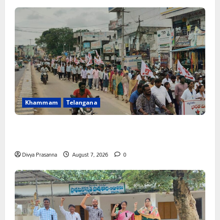
Khammam
Telangana
కూటమి ప్రభుత్వం ఎన్నికల ముందు విద్యార్థులకు ఇచ్చిన హామీలను
వెంటనే అమలు చేయాలి: ఎస్ఎఫ్ఐ”
Divya Prasanna
August 7, 2026
0