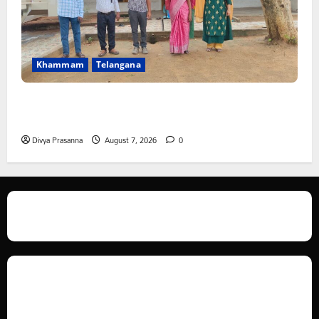
Khammam
Telangana
పీఆర్సీ సమస్యల పరిష్కారానికి నల్ల బ్యాడ్జీలతో ఉపాధ్యాయుల
నిరసన”
Divya Prasanna
August 7, 2026
0
We love WordPress and we are here to provide you with professional
looking WordPress themes so that you can take your website one step
ahead. We focus on simplicity, elegant design and clean code.