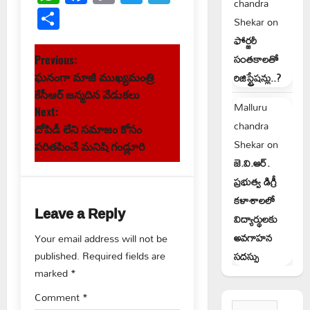
chandra
Link
Share
Shekar
on
ఫోర్జరీ
P
సంతకాలతో
Previous:
రిజిస్ట్రేషన్లు..?
ఘనంగా మాజీ ముఖ్యమంత్రి
o
కేసీఆర్ జన్మదిన వేడుకలు
Malluru
s
Next:
chandra
దోపిడీ లేని సమాజం కోసం
t
Shekar
on
పరితపించే మనిషి గండ్లూరి
జె.వి.ఆర్.
n
ప్రభుత్వ డిగ్రీ
a
కళాశాలలో
Leave a Reply
విద్యార్థులకు
v
అవగాహన
Your email address will not be
published.
Required fields are
సదస్సు
i
marked
*
g
Comment
*
Search