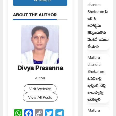
chandra
Shekar
on
పి
ABOUT THE AUTHOR
ఆర్ సి
రిపోర్టును
తెప్పించుకొని
వెంటనే అమలు
చేయాలి
Malluru
chandra
Divya Prasanna
Shekar
on
Author
ఓపెన్‌కాస్ట్
బ్లాస్టింగ్, డస్ట్
Visit Website
కాలుష్యాన్ని
View All Posts
అరికట్టాలి
WhatsApp
Facebook
Copy
Twitter
Telegram
Malluru