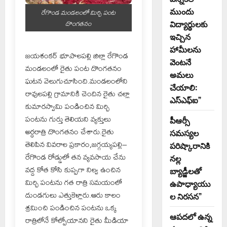
ముందు
రేగొండ మండలంలో మిర్చి పంట
దొంగతనం
విద్యార్థులకు
ఇచ్చిన
హామీలను
జయశంకర్ భూపాలపల్లి జిల్లా రేగొండ
వెంటనే
మండలంలో రైతు పంట దొంగతనం
అమలు
ఘటన వెలుగుచూసింది.మండలంలోని
చేయాలి:
రావులపల్లి గ్రామానికి చెందిన రైతు చల్లా
ఎస్ఎఫ్ఐ”
కుమారస్వామి పండించిన మిర్చి
పంటను గుర్తు తెలియని వ్యక్తులు
పీఆర్సీ
అర్ధరాత్రి దొంగతనం చేశారు.రైతు
సమస్యల
తెలిపిన వివరాల ప్రకారం,జగ్గయ్యపల్లి–
పరిష్కారానికి
రేగొండ రోడ్డులో తన వ్యవసాయ చేను
నల్ల
వద్ద కోత కోసి కుప్పగా నిల్వ ఉంచిన
బ్యాడ్జీలతో
మిర్చి పంటను గత రాత్రి సమయంలో
ఉపాధ్యాయు
దుండగులు ఎత్తుకెళ్లారు.ఆరు కాలం
ల నిరసన”
శ్రమించి పండించిన పంటను ఒక్క
ఆపదలో ఉన్న
రాత్రిలోనే కోల్పోయానని రైతు మీడియా