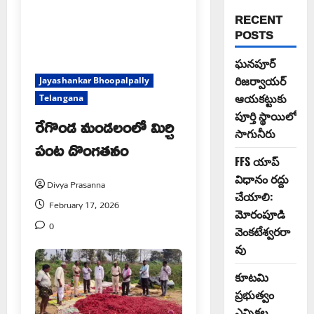
RECENT
POSTS
ఘనపూర్
రిజర్వాయర్
Jayashankar Bhoopalpally
ఆయకట్టుకు
Telangana
పూర్తి స్థాయిలో
రేగొండ మండలంలో మిర్చి
సాగునీరు
పంట దొంగతనం
FFS యాప్
విధానం రద్దు
Divya Prasanna
చేయాలి:
February 17, 2026
మోరంపూడి
0
వెంకటేశ్వరరా
వు
కూటమి
ప్రభుత్వం
ఎన్నికల