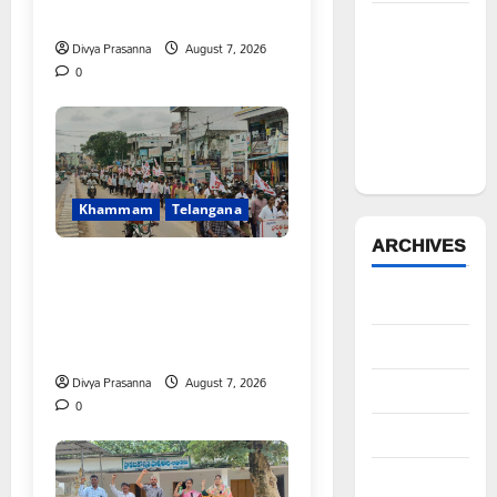
వెంకటేశ్వరరావు
ఆపదలో ఉన్న
Divya Prasanna
August 7, 2026
కుటుంబానికి
0
చేయూత
ఫౌండేషన్
మానవతా
సహాయం
Khammam
Telangana
ARCHIVES
కూటమి ప్రభుత్వం ఎన్నికల ముందు
విద్యార్థులకు ఇచ్చిన హామీలను
August 2026
వెంటనే అమలు చేయాలి:
ఎస్ఎఫ్ఐ”
July 2026
Divya Prasanna
August 7, 2026
June 2026
0
May 2026
April 2026