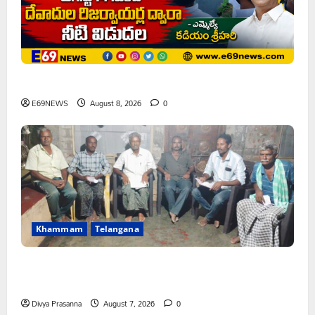
ఘనపూర్ రిజర్వాయర్ ఆయకట్టుకు పూర్తి స్థాయిలో సాగునీరు
E69NEWS
August 8, 2026
0
Khammam
Telangana
FFS యాప్ విధానం రద్దు చేయాలి: మోరంపూడి
వెంకటేశ్వరరావు
Divya Prasanna
August 7, 2026
0