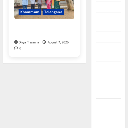
March 2026
Khammam
Telangana
February
పీఆర్సీ సమస్యల పరిష్కారానికి నల్ల
2026
బ్యాడ్జీలతో ఉపాధ్యాయుల నిరసన”
January 2026
Divya Prasanna
August 7, 2026
December
0
2025
November
2025
October
2025
September
2025
August 2025