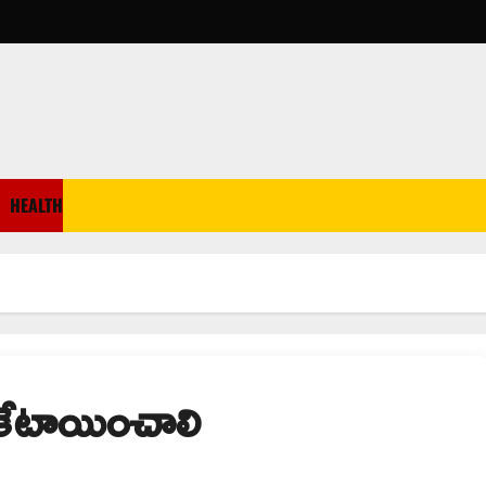
HEALTH
 కేటాయించాలి