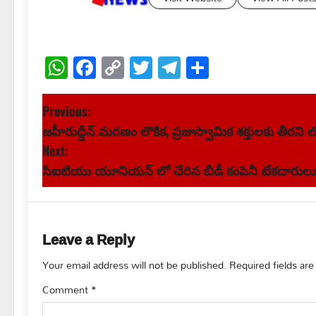
WhatsApp
Facebook
Copy
Twitter
Telegram
Share
Link
P
Previous:
జహీరుద్దీన్ మరణం లౌకిక, ప్రజాస్వామిక శక్తులకు తీరని 
o
Next:
s
సిఐటియు యూనియన్ లో చేరిన బీడీ కంపెనీ టేకదారులు
t
n
Leave a Reply
a
Your email address will not be published.
Required fields ar
v
Comment
*