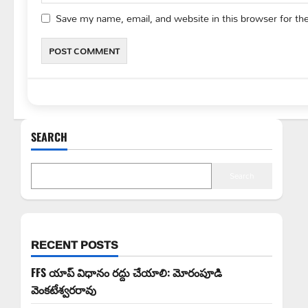
Save my name, email, and website in this browser for th
SEARCH
Search
RECENT POSTS
FFS యాప్ విధానం రద్దు చేయాలి: మోరంపూడి
వెంకటేశ్వరరావు