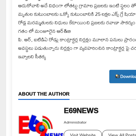
ఆదుకోవాలి అదే విధంగా లోతట్టు గ్రామాల ప్రజలకు ఇంటి స్థలం తో
మృతుల కుటుంబాలకు ఒక్కో కుటుంబానికి 25 లక్షల ఎక్స్ గ్రే షియా 
రోడ్ల మరమ్మతులకు నిధులు కేటాయించి ప్రజలకు రవాణా సౌకర్యం కల
గతం లో మంజూరైన ఆర్&బి
పి. ఆర్, ఐటిడిఏ రోడ్లు కాంట్రాక్టర్ల నిర్లక్షం మూలాన పనులు ప
అవస్థలు పడుతున్నారు నిర్లక్షం గా వ్యవహరించిన కాంట్రాక్టర్ల ప
ఇవ్వాలని సీతక్క
Downloa
ABOUT THE AUTHOR
E69NEWS
Administrator
Visit Website
View All Post