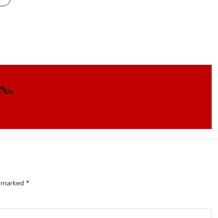
లోటు
e marked
*