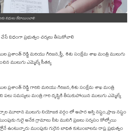
తులకు నిధులు కేటాయించాలి
 చేసే విధంగా ప్రభుత్వం చర్యలు తీసుకోవాలి
 ప్రశాంత్ రెడ్డి మరియు గిరిజన,స్త్రీ, శిశు సంక్షేమ శాఖ మంత్రి ములుగు
ంచిన ములుగు ఎమ్మెల్యే సీతక్క
ల ప్రశాంత్ రెడ్డి గారిని మరియు గిరిజన,శిశు సంక్షేమ శాఖ మంత్రి
ి పలు సమస్యలు మంత్రి గారి దృష్టికి తీసుకుపోయిన ములుగు ఎమ్మెల్యే
ర్షాల మూలాన ములుగు నియోజక వర్గం లో అపార అస్తి నష్టం,ప్రాణ నష్టం
ు ముంపుకు గురై అనేక గ్రామాలు నీట మునిగి ప్రజలు సర్వసం కోల్పోయి
్లోనే ఉంటున్నారు ముంపుకు గురైన బాధిత కుటుంబాలను రాష్ట్ర ప్రభుత్వం