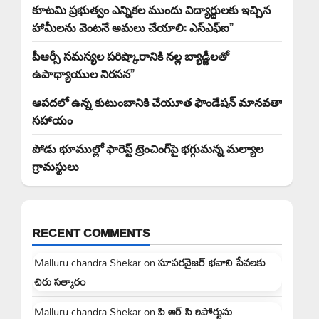
కూటమి ప్రభుత్వం ఎన్నికల ముందు విద్యార్థులకు ఇచ్చిన
హామీలను వెంటనే అమలు చేయాలి: ఎస్ఎఫ్ఐ”
పీఆర్సీ సమస్యల పరిష్కారానికి నల్ల బ్యాడ్జీలతో
ఉపాధ్యాయుల నిరసన”
ఆపదలో ఉన్న కుటుంబానికి చేయూత ఫౌండేషన్ మానవతా
సహాయం
పోడు భూముల్లో ఫారెస్ట్ ట్రెంచింగ్‌పై భగ్గుమన్న మల్యాల
గ్రామస్థులు
RECENT COMMENTS
Malluru chandra Shekar
on
సూపరవైజర్ భవాని సేవలకు
చిరు సత్కారం
Malluru chandra Shekar
on
పి ఆర్ సి రిపోర్టును