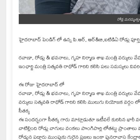
రోడ్ల మరమ్మత్
హైదరాబాద్ పెండిగ్ లో ఉన్న పి.ఆర్, ఆర్&బి,ఐటిడిఏ రోడ్లు పూర్తి
రవాణా, రోడ్లు & భవనాలు, గృహ నిర్మాణ శాఖ మంత్రి వర్యులు వేముల
ఇంఛార్జి మంత్రి సత్యవతి రాథోడ్ గారిని కలిసి పలు సమస్యలు వివరి
ఈ రోజు హైదరాబాద్ లో
రవాణా, రోడ్లు & భవనాలు, గృహ నిర్మాణ శాఖ మంత్రి వర్యులు వేము
వర్యులు సత్యవతి రాథోడ్ గారిని కలిసి ములుగు నియోజక వర్గం లోన
సీతక్క
ఈ సందర్భంగా సీతక్క గారు మాట్లాడుతూ ఇటీవలే కురిసిన భారీ వ
వాటిల్లింది రోడ్లు వాగులు వంకలు పొంగిపొర్లి లోతట్టు ప్రాంతాల
రోడ్డున పడ్డారు ముంపుకు గురైన ప్రజలు ఇంకా పునరావాస కేంద్రాల