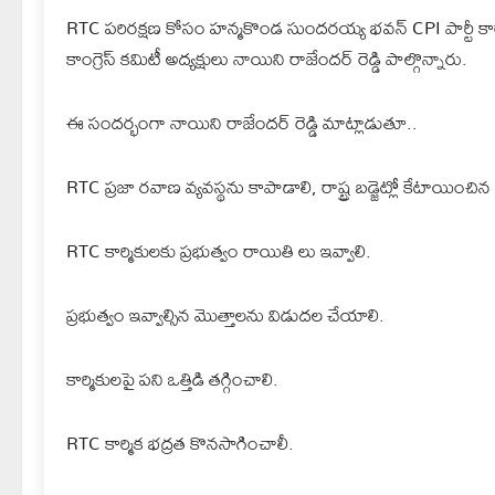
RTC పరిరక్షణ కోసం హన్మకొండ సుందరయ్య భవన్ CPI పార్టీ కా
కాంగ్రెస్ కమిటీ అద్యక్షులు నాయిని రాజేందర్ రెడ్డి పాల్గొన్నారు.
ఈ సందర్భంగా నాయిని రాజేందర్ రెడ్డి మాట్లాడుతూ..
RTC ప్రజా రవాణ వ్యవస్థను కాపాడాలి, రాష్ట్ర బడ్జెట్లో కేటాయిం
RTC కార్మికులకు ప్రభుత్వం రాయితి లు ఇవ్వాలి.
ప్రభుత్వం ఇవ్వాల్సిన మొత్తాలను విడుదల చేయాలి.
కార్మికులపై పని ఒత్తిడి తగ్గించాలి.
RTC కార్మిక భద్రత కొనసాగించాలీ.