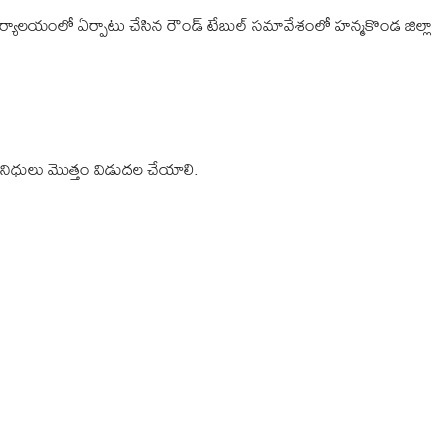
ర్యాలయంలో ఏర్పాటు చేసిన రౌండ్ టేబుల్ సమావేశంలో హన్మకొండ జిల్లా
చిన నిధులు మొత్తం విడుదల చేయాలి.