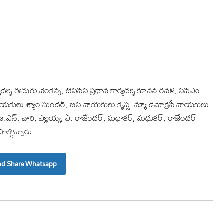
ర్శి ఈదురు వెంకన్న, టిపిసిసి ప్రధాన కార్యదర్శి కూచన రవళి, సిపిఎం
పి నాయకులు శ్యాం సుందర్, బిసి నాయకులు కృష్ణ, న్యూ డెమోక్రసీ నాయకులు
్. చారి, ఎల్లయ్య, ఏ. రాజేందర్, సుధాకర్, మధుకర్, రాజేందర్,
ాల్గొన్నారు.
d Share Whatsapp