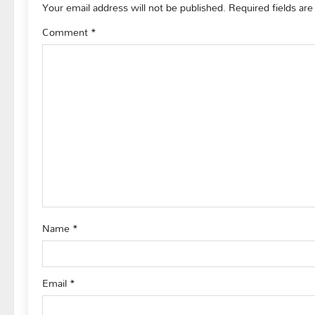
a
Your email address will not be published.
Required fields ar
v
Comment
*
i
g
a
t
i
o
Name
*
n
Email
*