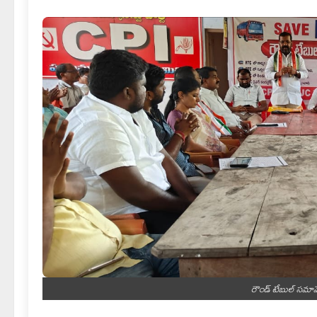
రౌండ్ టేబుల్ సమావ