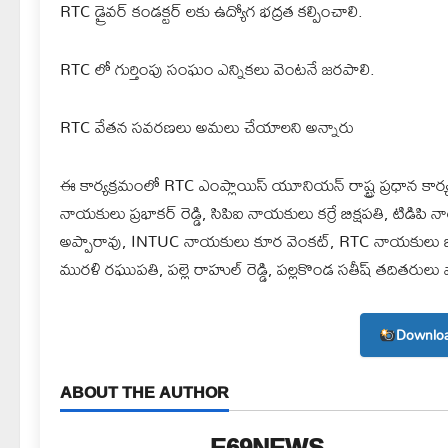
RTC డ్రైవర్ కండక్టర్ లకు ఉద్యోగ భద్రత కల్పించాలి.
RTC లో గుర్తింపు సంఘం ఎన్నికలు వెంటనే జరపాలి.
RTC వేతన సవరణలు అమలు చేయాలని అన్నారు
ఈ కార్యక్రమంలో RTC ఎంప్లాయిస్ యూనియన్ రాష్ట్ర ప్రధాన కార్యద
నాయకులు ప్రభాకర్ రెడ్డి, సిపిఐ నాయకులు కర్రే బిక్షపతి, టిడి
అప్పారావు, INTUC నాయకులు కూర వెంకట్, RTC నాయకులు బి.ఎన
మురళి రఘుపతి, పల్లె రాహుల్ రెడ్డి, పల్లకొండ సతీష్ తదితరులు ప
Downloa
ABOUT THE AUTHOR
E69NEWS