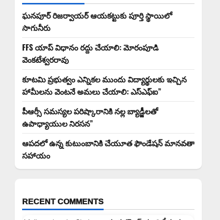
ఘనపూర్ రిజర్వాయర్ ఆయకట్టుకు పూర్తి స్థాయిలో
సాగునీరు
FFS యాప్ విధానం రద్దు చేయాలి: మోరంపూడి
వెంకటేశ్వరరావు
కూటమి ప్రభుత్వం ఎన్నికల ముందు విద్యార్థులకు ఇచ్చిన
హామీలను వెంటనే అమలు చేయాలి: ఎస్ఎఫ్ఐ”
పీఆర్సీ సమస్యల పరిష్కారానికి నల్ల బ్యాడ్జీలతో
ఉపాధ్యాయుల నిరసన”
ఆపదలో ఉన్న కుటుంబానికి చేయూత ఫౌండేషన్ మానవతా
సహాయం
RECENT COMMENTS