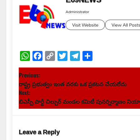
Administrator
Visit Website
View All Post
WhatsApp
Facebook
Copy
Twitter
Telegram
Share
Link
P
Previous:
రాష్ట్ర ప్రభుత్వం ఇంత వరకు ఒక ప్రకటన చేయలేదు
o
Next:
s
బిఎస్పీ పార్టీ చిల్పుర్ మండల కమిటీ పునర్నిర్మాణం ని
t
n
Leave a Reply