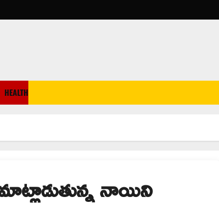
HEALTH
మాట్లాడుతున్న నాయిని