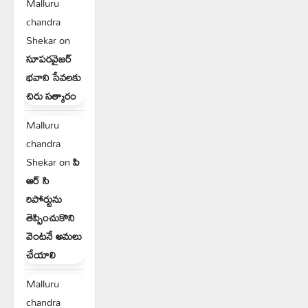
Malluru
chandra
Shekar
on
సూపరవైజర్
భవాని సేవలకు
చిరు సత్కారం
Malluru
chandra
Shekar
on
పి
ఆర్ సి
రిపోర్టును
తెప్పించుకొని
వెంటనే అమలు
చేయాలి
Malluru
chandra