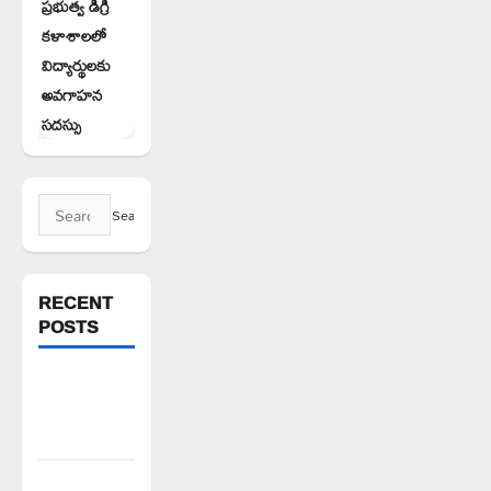
ప్రభుత్వ డిగ్రీ
కళాశాలలో
విద్యార్థులకు
అవగాహన
సదస్సు
Search
for:
RECENT
POSTS
అక్రమాలకు
అడ్డుకట్ట
ఎప్పుడు..?
నేటి జైల్‌భరో