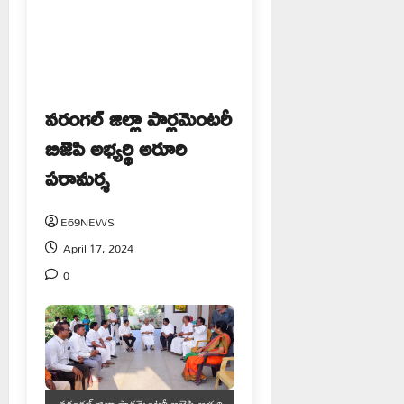
వరంగల్ జిల్లా పార్లమెంటరీ
బిజెపి అభ్యర్థి అరూరి
పరామర్శ
E69NEWS
April 17, 2024
0