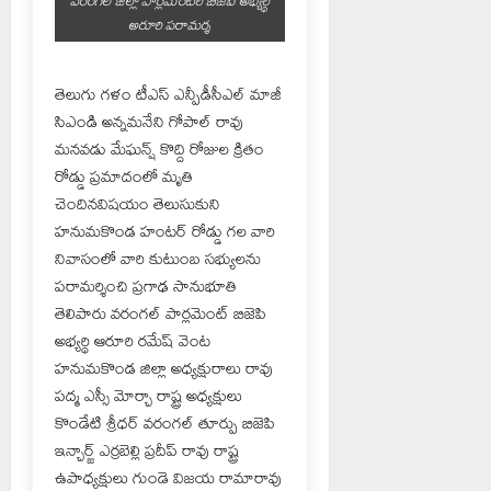
వరంగల్ జిల్లా పార్లమెంటరీ బిజెపి అభ్యర్థి
అరూరి పరామర్శ
తెలుగు గళం టీఎస్ ఎన్పీడీసీఎల్ మాజీ
సిఎండి అన్నమనేని గోపాల్ రావు
మనవడు మేఘన్ష్ కొద్ది రోజుల క్రితం
రోడ్డు ప్రమాదంలో మృతి
చెందినవిషయం తెలుసుకుని
హనుమకొండ హంటర్ రోడ్డు గల వారి
నివాసంలో వారి కుటుంబ సభ్యులను
పరామర్శించి ప్రగాఢ సానుభూతి
తెలిపారు వరంగల్ పార్లమెంట్ బిజెపి
అభ్యర్థి ఆరూరి రమేష్ వెంట
హనుమకొండ జిల్లా అధ్యక్షురాలు రావు
పద్మ ఎస్సీ మోర్చా రాష్ట్ర అధ్యక్షులు
కొండేటి శ్రీధర్ వరంగల్ తూర్పు బిజెపి
ఇన్చార్జ్ ఎర్రబెల్లి ప్రదీప్ రావు రాష్ట్ర
ఉపాధ్యక్షులు గుండె విజయ రామారావు