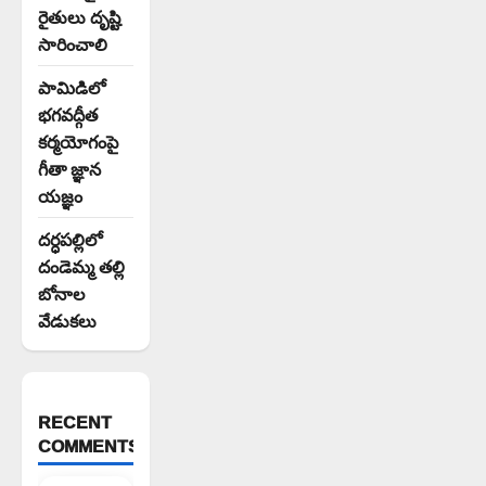
రైతులు దృష్టి
సారించాలి
పామిడిలో
భగవద్గీత
కర్మయోగంపై
గీతా జ్ఞాన
యజ్ఞం
దర్ధపల్లిలో
దండెమ్మ తల్లి
బోనాల
వేడుకలు
RECENT
COMMENTS