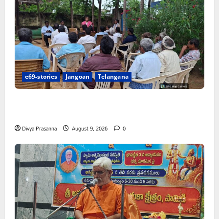
e69-stories
Jangoan
Telangana
వరి సాగుకు బదులుగా ప్రత్యామ్నాయ పంటలపై రైతులు దృష్టి
సారించాలి
Divya Prasanna
August 9, 2026
0