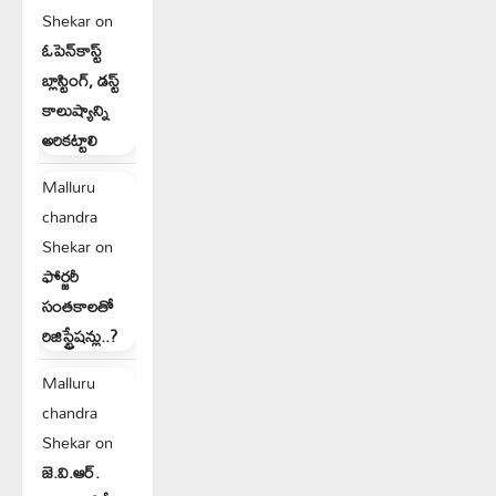
Shekar
on
ఓపెన్‌కాస్ట్
బ్లాస్టింగ్, డస్ట్
కాలుష్యాన్ని
అరికట్టాలి
Malluru
chandra
Shekar
on
ఫోర్జరీ
సంతకాలతో
రిజిస్ట్రేషన్లు..?
Malluru
chandra
Shekar
on
జె.వి.ఆర్.