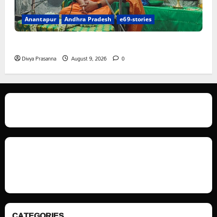
Anantapur
Andhra Pradesh
e69-stories
పామిడిలో భగవద్గీత కర్మయోగంపై గీతా జ్ఞాన యజ్ఞం
Divya Prasanna
August 9, 2026
0
We love WordPress and we are here to provide you with professional
looking WordPress themes so that you can take your website one step
ahead. We focus on simplicity, elegant design and clean code.
CATEGORIES