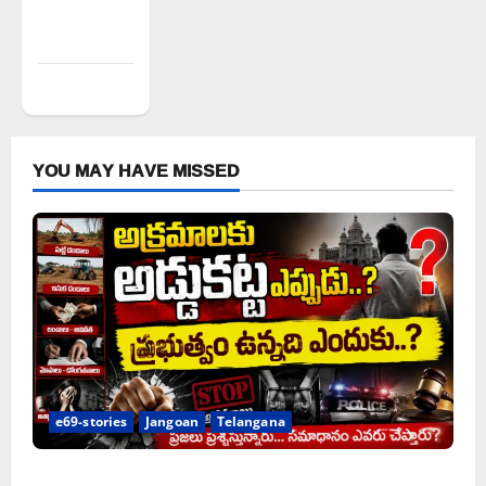
Comments
feed
WordPress.org
YOU MAY HAVE MISSED
e69-stories
Jangoan
Telangana
అక్రమాలకు అడ్డుకట్ట ఎప్పుడు..?