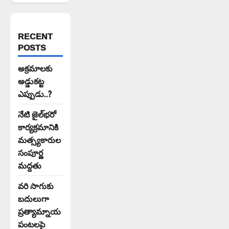
RECENT
POSTS
అక్రమాలకు
అడ్డుకట్ట
ఎప్పుడు..?
నేటి జైల్‌భరో
కార్యక్రమానికి
మత్స్యకారుల
సంపూర్ణ
మద్దతు
వరి సాగుకు
బదులుగా
ప్రత్యామ్నాయ
పంటలపై