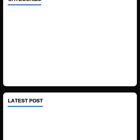
Home
Sports
Politics
Technology
Fashion
Health
LATEST POST
See latest Trump and Biden polling of America
Electric trains in Ukrainian cities