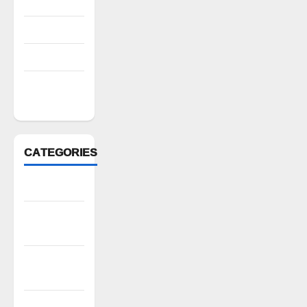
August 2022
July 2022
March 2022
February
2022
CATEGORIES
Anantapur
Andhra
Pradesh
Bhadradri
Kothagudem
CableTV live