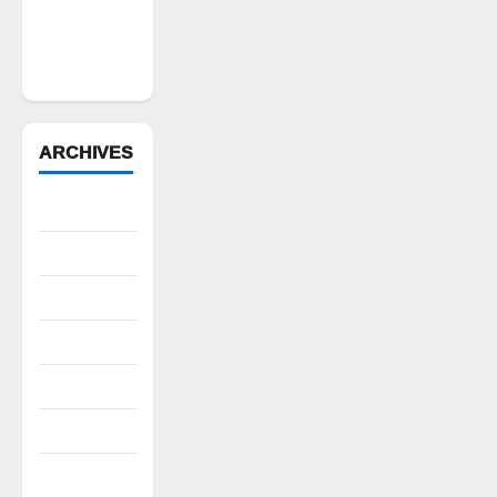
దండెమ్మ తల్లి
బోనాల
వేడుకలు
ARCHIVES
August 2026
July 2026
June 2026
May 2026
April 2026
March 2026
February