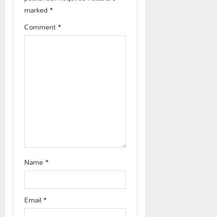
marked
*
i
Comment
*
g
a
t
i
o
n
Name
*
Email
*