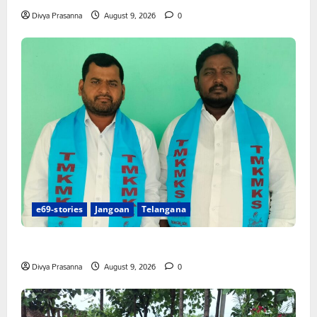
Divya Prasanna
August 9, 2026
0
e69-stories
Jangoan
Telangana
నేటి జైల్‌భరో కార్యక్రమానికి మత్స్యకారుల సంపూర్ణ మద్దతు
Divya Prasanna
August 9, 2026
0