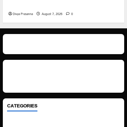
సహాయం
Divya Prasanna
August 7, 2026
0
We love WordPress and we are here to provide you with professional
looking WordPress themes so that you can take your website one step
ahead. We focus on simplicity, elegant design and clean code.
CATEGORIES
Home