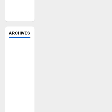
భగ్గుమన్న
మల్యాల
గ్రామస్థులు
ARCHIVES
August 2026
July 2026
June 2026
May 2026
April 2026
March 2026
February