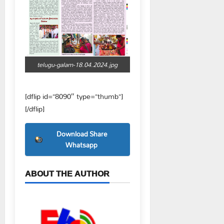
telugu-galam-18.04.2024.jpg
[dflip id=”8090″ type=”thumb”]
[/dflip]
Download Share
Whatsapp
ABOUT THE AUTHOR