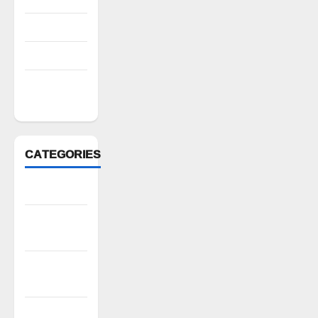
July 2022
March 2022
February
2022
CATEGORIES
Anantapur
Andhra
Pradesh
Bhadradri
Kothagudem
CableTV live