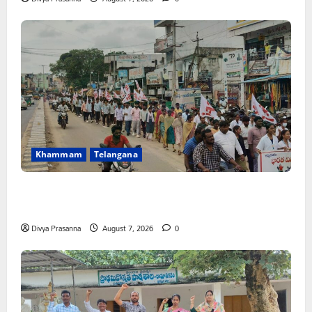
Khammam
Telangana
కూటమి ప్రభుత్వం ఎన్నికల ముందు విద్యార్థులకు ఇచ్చిన హామీలను
వెంటనే అమలు చేయాలి: ఎస్ఎఫ్ఐ”
Divya Prasanna
August 7, 2026
0