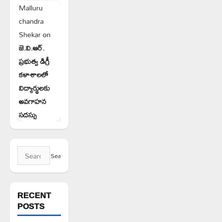
Malluru
chandra
Shekar
on
జె.వి.ఆర్.
ప్రభుత్వ డిగ్రీ
కళాశాలలో
విద్యార్థులకు
అవగాహన
సదస్సు
Search
for:
RECENT
POSTS