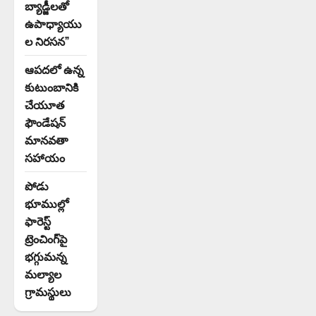
బ్యాడ్జీలతో
ఉపాధ్యాయు
ల నిరసన”
ఆపదలో ఉన్న
కుటుంబానికి
చేయూత
ఫౌండేషన్
మానవతా
సహాయం
పోడు
భూముల్లో
ఫారెస్ట్
ట్రెంచింగ్‌పై
భగ్గుమన్న
మల్యాల
గ్రామస్థులు