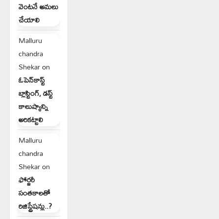
వెంటనే అమలు
చేయాలి
Malluru
chandra
Shekar
on
ఓపెన్‌కాస్ట్
బ్లాస్టింగ్, డస్ట్
కాలుష్యాన్ని
అరికట్టాలి
Malluru
chandra
Shekar
on
ఫోర్జరీ
సంతకాలతో
రిజిస్ట్రేషన్లు..?