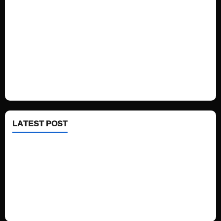
Sports
Politics
Technology
Fashion
Health
LATEST POST
See latest Trump and Biden polling of America
Electric trains in Ukrainian cities
A volcano is erupting again in Japan
A healthy diet is always better than dieting.