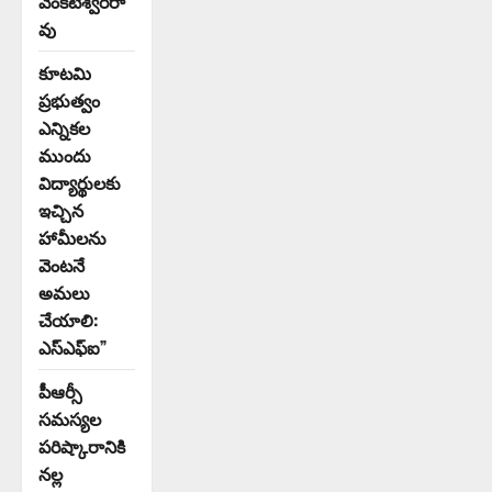
వెంకటేశ్వరరా
వు
కూటమి
ప్రభుత్వం
ఎన్నికల
ముందు
విద్యార్థులకు
ఇచ్చిన
హామీలను
వెంటనే
అమలు
చేయాలి:
ఎస్ఎఫ్ఐ”
పీఆర్సీ
సమస్యల
పరిష్కారానికి
నల్ల