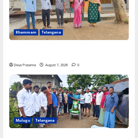
Khammam
Telangana
పీఆర్సీ సమస్యల పరిష్కారానికి నల్ల బ్యాడ్జీలతో ఉపాధ్యాయుల
నిరసన”
Divya Prasanna
August 7, 2026
0
Mulugu
Telangana
ఆపదలో ఉన్న కుటుంబానికి చేయూత ఫౌండేషన్ మానవతా