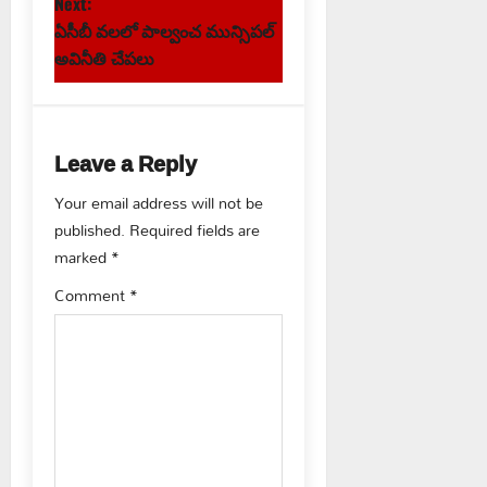
s
Next:
ఏసీబీ వలలో పాల్వంచ మున్సిపల్
t
అవినీతి చేపలు
n
a
Leave a Reply
v
Your email address will not be
published.
Required fields are
i
marked
*
g
Comment
*
a
t
i
o