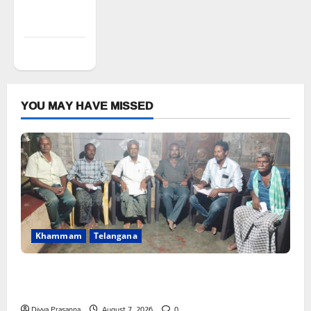
Comments
feed
WordPress.org
YOU MAY HAVE MISSED
Khammam
Telangana
FFS యాప్ విధానం రద్దు చేయాలి: మోరంపూడి
వెంకటేశ్వరరావు
Divya Prasanna
August 7, 2026
0