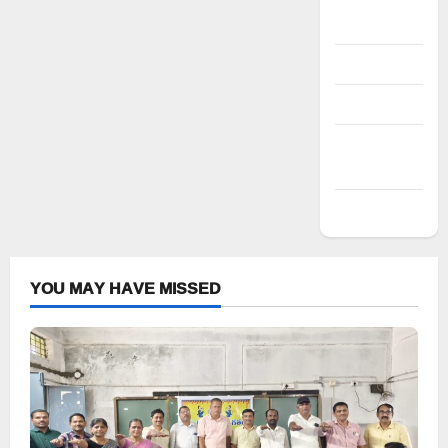
Register
Log in
Entries feed
Comments
feed
WordPress.org
YOU MAY HAVE MISSED