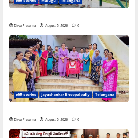
e69-stories
Mulugu
Telangana
చలో ఐటీడీఏ ఏటూరునాగారం ముట్టడికి శంఖారావం
Divya Prasanna
August 6, 2026
0
e69-stories
Jayashankar Bhoopalpally
Telangana
ప్రొఫెసర్ జయశంకర్ కు ఘన నివాళి
Divya Prasanna
August 6, 2026
0