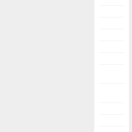
Hanumakonda
Health
Hyderabad
Jagtial
Jangoan
Jayashankar
Bhoopalpally
Jogulamba
Gadwal
Karimnagar
Khammam