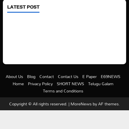
LATEST POST
See latest Trump and Biden polling of America
Electric trains in Ukrainian cities
A volcano is erupting again in Japan
A healthy diet is always better than dieting.
About Us
Blog
Contact
Contact Us
E Paper
E69NEWS
Home
Privacy Policy
SHORT NEWS
Telugu Galam
Terms and Conditions
Copyright © All rights reserved.
|
MoreNews
by AF themes.