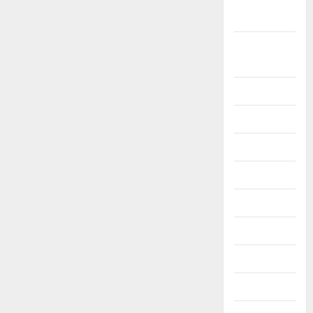
Latest
Stories
Latest
Stories
Mahabubabad
Mahabubnagar
Mulugu
Nalgonda
Politics
Rangareddy
Siddipet
Sports