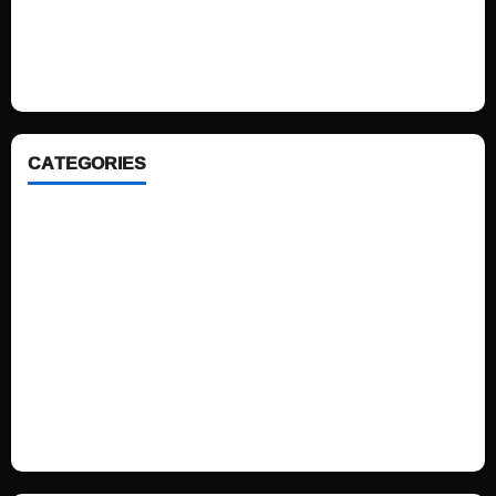
We love WordPress and we are here to provide you with professional
looking WordPress themes so that you can take your website one step
ahead. We focus on simplicity, elegant design and clean code.
CATEGORIES
Home
Sports
Politics
Technology
Fashion
Health