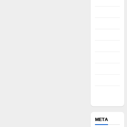
Srikakulam
Technology
Telangana
Tirupati
Trending
Vikarabad
Wanaparthy
Warangal
Yadadri
Bhuvanagiri
META