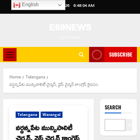
Skip
August 7, 2026
6:48:05 AM
English
to
content
E69NEWS
ప్రజా గొంతుక
SUBSCRIBE
Primary
Menu
Home
Telangana
వర్ధన్నపేట మున్సిపాలిటీ చైర్మన్, వైస్ చైర్మన్ కాంగ్రెస్ కైవసం
SEARCH
Telangana
Warangal
వర్ధన్నపేట మున్సిపాలిటీ
Search
చైర్మన్, వైస్ చైర్మన్ కాంగ్రెస్