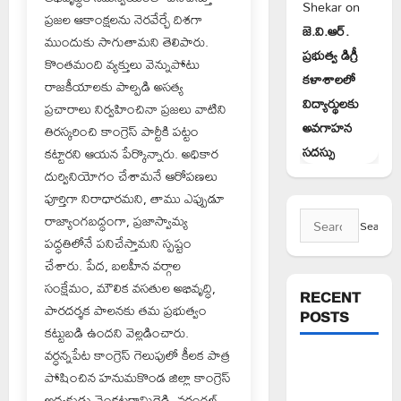
Shekar
on
ప్రజల ఆకాంక్షలను నెరవేర్చే దిశగా
జె.వి.ఆర్.
ముందుకు సాగుతామని తెలిపారు.
ప్రభుత్వ డిగ్రీ
కొంతమంది వ్యక్తులు వెన్నుపోటు
కళాశాలలో
రాజకీయాలకు పాల్పడి అసత్య
విద్యార్థులకు
ప్రచారాలు నిర్వహించినా ప్రజలు వాటిని
అవగాహన
తిరస్కరించి కాంగ్రెస్ పార్టీకి పట్టం
సదస్సు
కట్టారని ఆయన పేర్కొన్నారు. అధికార
దుర్వినియోగం చేశామనే ఆరోపణలు
పూర్తిగా నిరాధారమని, తాము ఎప్పుడూ
Search
రాజ్యాంగబద్ధంగా, ప్రజాస్వామ్య
for:
పద్ధతిలోనే పనిచేస్తామని స్పష్టం
చేశారు. పేద, బలహీన వర్గాల
సంక్షేమం, మౌలిక వసతుల అభివృద్ధి,
RECENT
పారదర్శక పాలనకు తమ ప్రభుత్వం
POSTS
కట్టుబడి ఉందని వెల్లడించారు.
వర్ధన్నపేట కాంగ్రెస్ గెలుపులో కీలక పాత్ర
పిఆర్ టియు
పోషించిన హనుమకొండ జిల్లా కాంగ్రెస్
మండల
అధ్యక్షుడు వెంకటరామిరెడ్డి, వరంగల్