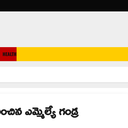
HEALTH
ిన ఎమ్మెల్యే గండ్ర