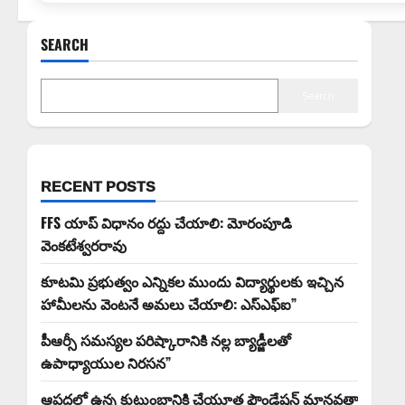
SEARCH
Search
RECENT POSTS
FFS యాప్ విధానం రద్దు చేయాలి: మోరంపూడి
వెంకటేశ్వరరావు
కూటమి ప్రభుత్వం ఎన్నికల ముందు విద్యార్థులకు ఇచ్చిన
హామీలను వెంటనే అమలు చేయాలి: ఎస్ఎఫ్ఐ”
పీఆర్సీ సమస్యల పరిష్కారానికి నల్ల బ్యాడ్జీలతో
ఉపాధ్యాయుల నిరసన”
ఆపదలో ఉన్న కుటుంబానికి చేయూత ఫౌండేషన్ మానవతా