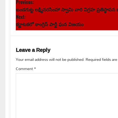
P
Previous:
బండగుట్ట లక్ష్మినరసింహా స్వామి వారి విగ్రహ ప్రతిస్థాపన
o
Next:
s
కర్ణాటకలో కాంగ్రెస్ పార్టీ ఘన విజయం
t
n
Leave a Reply
a
Your email address will not be published.
Required fields ar
v
Comment
*
i
g
a
t