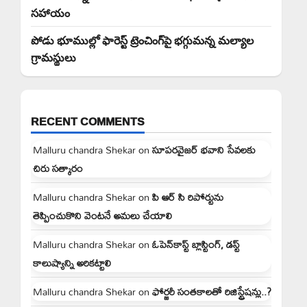
సహాయం
పోడు భూముల్లో ఫారెస్ట్ ట్రెంచింగ్‌పై భగ్గుమన్న మల్యాల
గ్రామస్థులు
RECENT COMMENTS
Malluru chandra Shekar
on
సూపరవైజర్ భవాని సేవలకు
చిరు సత్కారం
Malluru chandra Shekar
on
పి ఆర్ సి రిపోర్టును
తెప్పించుకొని వెంటనే అమలు చేయాలి
Malluru chandra Shekar
on
ఓపెన్‌కాస్ట్ బ్లాస్టింగ్, డస్ట్
కాలుష్యాన్ని అరికట్టాలి
Malluru chandra Shekar
on
ఫోర్జరీ సంతకాలతో రిజిస్ట్రేషన్లు..?