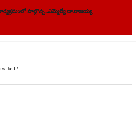
 కార్యక్రమంలో పాల్గొన్న…ఎమ్మెల్యే డా.రాజయ్య
e marked
*