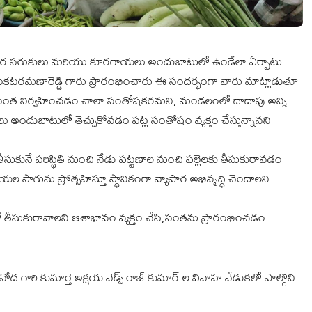
ిత్యవసర సరుకులు మరియు కూరగాయలు అందుబాటులో ఉండేలా ఏర్పాటు
ెంకటరమణారెడ్డి గారు ప్రారంభించారు ఈ సందర్భంగా వారు మాట్లాడుతూ
రం సంత నిర్వహించడం చాలా సంతోషకరమని, మండలంలో దాదాపు అన్ని
 అందుబాటులో తెచ్చుకోవడం పట్ల సంతోషం వ్యక్తం చేస్తున్నానని
నే పరిస్థితి నుంచి నేడు పట్టణాల నుంచి పల్లెలకు తీసుకురావడం
ును ప్రోత్సహిస్తూ స్థానికంగా వ్యాపార అభివృద్ధి చెందాలని
తీసుకురావాలని ఆశాభావం వ్యక్తం చేసి,సంతను ప్రారంభించడం
ోద గారి కుమార్తె అక్షయ వెడ్స్ రాజ్ కుమార్ ల వివాహ వేడుకలో పాల్గొని