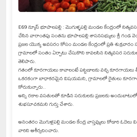
E69 న్యూస్ భూపాలపల్లి : మొగుళ్ళపల్లి మండల కేంద్రంలో న
చేసిన వారాంతపు సంతను భూపాలపల్లి శాసనసభ్యులు శ్రీ గండ వ
ప్రజల యొక్క అవసరం కోసం మండల కేంద్రంలో ప్రతి శుక్రవా
గ్రామాలలో సంతం ఏర్పాటు చేసుకొని కావలసిన నిత్యవసర సరుకులు
తెలిపారు.
గతంలో కూరగాయలు కావాలంటే పట్టణాలకు వచ్చి కూరగాయలు తీసుకు
ఒకరకంగా బాధాకరమైన విషయమని, గ్రామాలలో రైతులు కూరగాయల సాగ
కోరుకున్నారు..
అన్ని రకాల వసతులతో కూడిన సరుకులకు ప్రజలకు అందుబాటులో 
శుభసూచకమని గుర్తు చేశారు.
అనంతరం మొగుళ్లపల్లి మండల కేంద్ర వాస్తవ్యులు కోడారి ఓదెలు విన
వారిని ఆశీర్వదించారు.