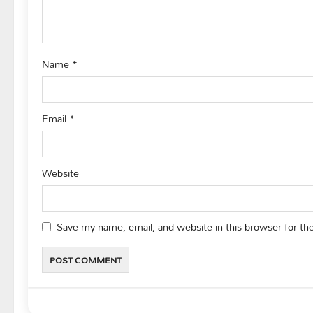
i
o
Name
*
n
Email
*
Website
Save my name, email, and website in this browser for th