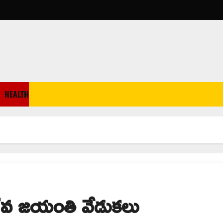
HEALTH
87వ జయంతి వేడుకలు