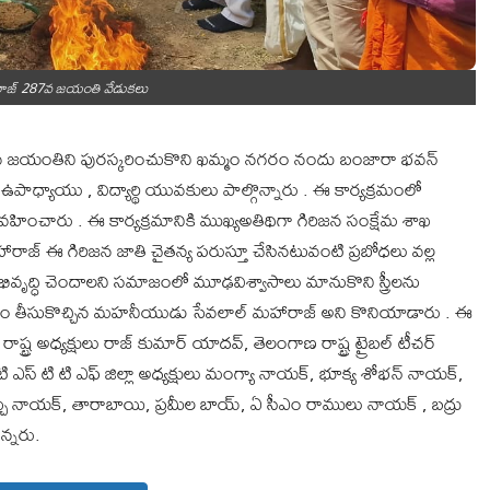
హారాజ్ 287వ జయంతి వేడుకలు
87వ జయంతిని పురస్కరించుకొని ఖమ్మం నగరం నందు బంజారా భవన్
ఉపాధ్యాయు , విద్యార్థి యువకులు పాల్గొన్నారు . ఈ కార్యక్రమంలో
క్షత వహించారు . ఈ కార్యక్రమానికి ముఖ్యఅతిథిగా గిరిజన సంక్షేమ శాఖ
ాల్ మహారాజ్ ఈ గిరిజన జాతి చైతన్య పరుస్తూ చేసినటువంటి ప్రబోధలు వల్ల
ద్ధి చెందాలని సమాజంలో మూఢవిశ్వాసాలు మానుకొని స్త్రీలను
ౌరవం తీసుకొచ్చిన మహనీయుడు సేవలాల్ మహారాజ్ అని కొనియాడారు . ఈ
ట్ర అధ్యక్షులు రాజ్ కుమార్ యాదవ్, తెలంగాణ రాష్ట్ర ట్రైబల్ టీచర్
ి ఎస్ టి టి ఎఫ్ జిల్లా అధ్యక్షులు మంగ్యా నాయక్, భూక్య శోభన్ నాయక్,
చు నాయక్, తారాబాయి, ప్రమీల బాయ్, ఏ సీఎం రాములు నాయక్ , బద్రు
న్నరు.