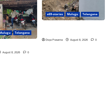
e69-stories
Mulugu
Telangana
పాఠశాల ప్రహరీ కూలిపోయి రోజులు
గడుస్తున్నా పట్టించుకోని అధికారులు!
Mulugu
Telangana
Divya Prasanna
August 8, 2026
0
ీ బస్టాండ్ ఏర్పాటు చేయాలి
August 8, 2026
0