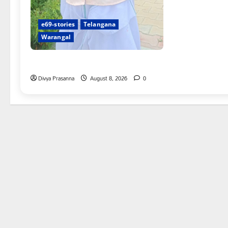
e69-stories
Telangana
Warangal
న్యాయస్థానం ఆదేశాల అమలులో జాప్యం
Divya Prasanna
August 8, 2026
0