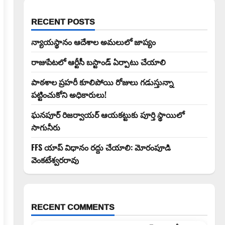
RECENT POSTS
న్యాయస్థానం ఆదేశాల అమలులో జాప్యం
రాజుపేటలో ఆర్టీసీ బస్టాండ్ ఏర్పాటు చేయాలి
పాఠశాల ప్రహరీ కూలిపోయి రోజులు గడుస్తున్నా
పట్టించుకోని అధికారులు!
ఘనపూర్ రిజర్వాయర్ ఆయకట్టుకు పూర్తి స్థాయిలో
సాగునీరు
FFS యాప్ విధానం రద్దు చేయాలి: మోరంపూడి
వెంకటేశ్వరరావు
RECENT COMMENTS