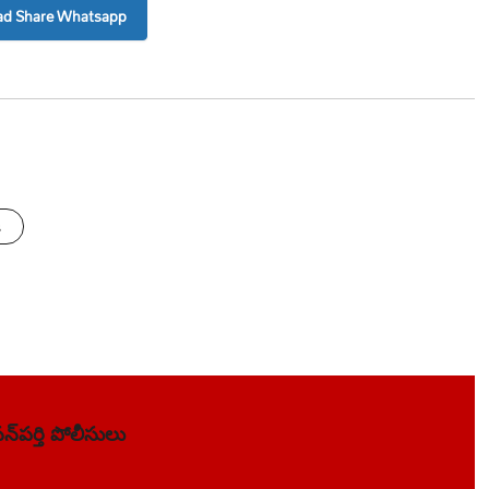
d Share Whatsapp
s
న్‌పర్తి పోలీసులు