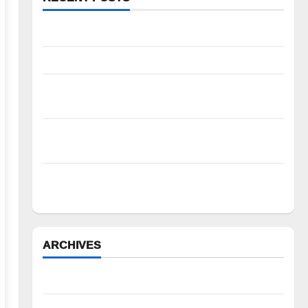
న్యాయస్థానం ఆదేశాల అమలులో జాప్యం
రాజుపేటలో ఆర్టీసీ బస్టాండ్ ఏర్పాటు చేయాలి
పాఠశాల ప్రహరీ కూలిపోయి రోజులు గడుస్తున్నా
పట్టించుకోని అధికారులు!
ఘనపూర్ రిజర్వాయర్ ఆయకట్టుకు పూర్తి స్థాయిలో
సాగునీరు
FFS యాప్ విధానం రద్దు చేయాలి: మోరంపూడి
వెంకటేశ్వరరావు
ARCHIVES
August 2026
July 2026