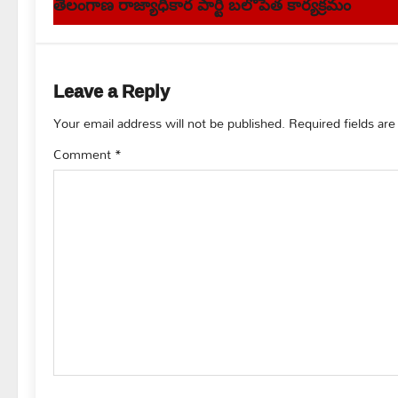
s
తెలంగాణ రాజ్యాధికార పార్టీ బలోపేత కార్యక్రమం
t
n
Leave a Reply
a
Your email address will not be published.
Required fields ar
v
Comment
*
i
g
a
t
i
o