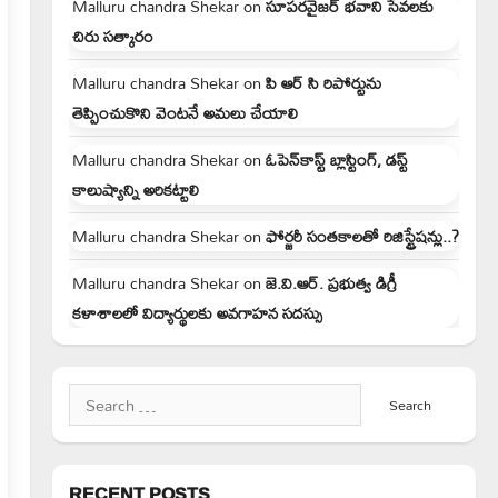
Malluru chandra Shekar
on
సూపరవైజర్ భవాని సేవలకు
చిరు సత్కారం
Malluru chandra Shekar
on
పి ఆర్ సి రిపోర్టును
తెప్పించుకొని వెంటనే అమలు చేయాలి
Malluru chandra Shekar
on
ఓపెన్‌కాస్ట్ బ్లాస్టింగ్, డస్ట్
కాలుష్యాన్ని అరికట్టాలి
Malluru chandra Shekar
on
ఫోర్జరీ సంతకాలతో రిజిస్ట్రేషన్లు..?
Malluru chandra Shekar
on
జె.వి.ఆర్. ప్రభుత్వ డిగ్రీ
కళాశాలలో విద్యార్థులకు అవగాహన సదస్సు
Search
for:
RECENT POSTS