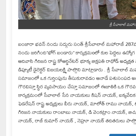
శ్రీ సేవాలాల్ మ
బంజారా భవన్ నందు సద్గురు సంత్ శ్రీసేవాలాల్ మహారాజ్ 2
నందు జరిగింది”భోగ్ బండారు” కార్యక్రమoలో కుల పెద్దలు ఉద్యోగ 
ఆదివాసి గిరిజన రాష్ట్ర కోఆర్డినేటర్ భూక్య బిక్షపతి రాథోడ్ అధ్య
డిప్యూటీ డైరెక్టర్ విజయలక్ష్మి పాల్గొని మాట్లాడారు . శ్రీ సేవాల
సమాజంలో ఒక గుర్తింపును తీసుకురావడం ఆనాడే పశుసంపద అభివృ
గౌరవిస్తూ స్థిర వ్యవసాయం చేస్తూ సమాజంలో ఈజాతికి ఒక గ
కార్యక్రమంలో సేవాలాల్ సేన నాయకులు కిషన్ నాయక్, ఐక్యవేదిక రాష్
ఫెడరేషన్ రాష్ట్ర అధ్యక్షులు వీరు నాయక్, మాలోత్ రాము నాయక్, ట
గిరిజన నాయకులు రాంబాబు నాయక్, డి వెంకట్రాం నాయక్, బిచ్
నాయక్, రాజ్ కుమార్ నాయక్ , నెహ్రూ నాయక్ తదితరులు పాల్గొ