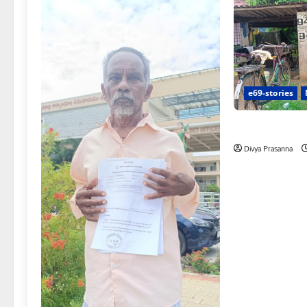
e69-stories
రాజుపేటలో ఆర్టీస
Divya Prasanna