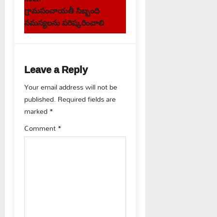
s
గ్రామపంచాయతీ సిబ్బంది
t
సమస్యలను పరిష్కరించాలి
n
a
Leave a Reply
v
Your email address will not be
published.
Required fields are
i
marked
*
g
Comment
*
a
t
i
o