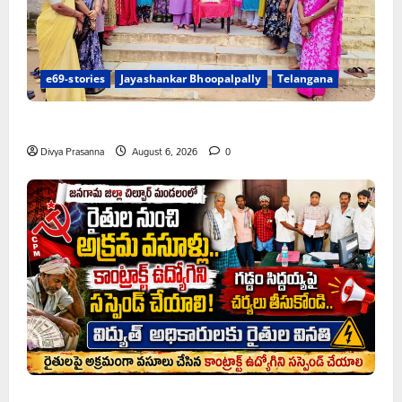
e69-stories
Jayashankar Bhoopalpally
Telangana
ప్రొఫెసర్ జయశంకర్ కు ఘన నివాళి
Divya Prasanna
August 6, 2026
0
రైతుల నుంచి అక్రమ వసూళ్లు.. కాంట్రాక్ట్ ఉద్యోగిని సస్పెండ్