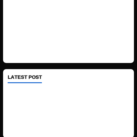
Sports
Politics
Technology
Fashion
Health
LATEST POST
See latest Trump and Biden polling of America
Electric trains in Ukrainian cities
A volcano is erupting again in Japan
A healthy diet is always better than dieting.