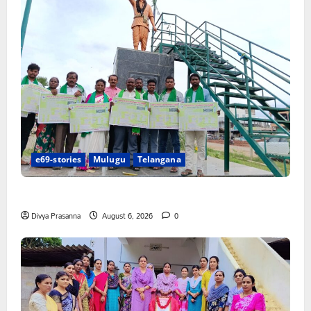
e69-stories
Mulugu
Telangana
చలో ఐటీడీఏ ఏటూరునాగారం ముట్టడికి శంఖారావం
Divya Prasanna
August 6, 2026
0