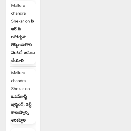
Malluru
chandra
Shekar
on
పి
ఆర్ సి
రిపోర్టును
తెప్పించుకొని
వెంటనే అమలు
చేయాలి
Malluru
chandra
Shekar
on
ఓపెన్‌కాస్ట్
బ్లాస్టింగ్, డస్ట్
కాలుష్యాన్ని
అరికట్టాలి