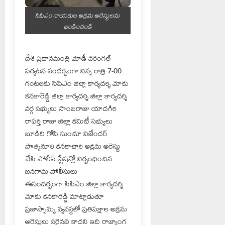
సిపిఎం నాయకుల అక్రమ అరెస్టులను
ఖండించండి
దేశ ప్రధానమంత్రి మోడీ వరంగల్
పర్యటన సందర్భంగా నిన్న రాత్రి 7-00
గంటలకు సిపిఎం జిల్లా కార్యదర్శి మోకు
కనకారెడ్డి జిల్లా కార్యదర్శి జిల్లా కార్యదర్శి
వర్గ సభ్యులు సాంబరాజు యాదగిరి
రాపర్తి రాజు జిల్లా కమిటీ సభ్యులు
బూడిది గోపి సుంచూ విజేందర్
పొత్కనూరి కనకాచారి అక్రమ అరెస్టు
చేసి పోలీస్ స్టేషన్లో నిర్బంధించిన
జనగామ పోలీసులు
ఈసందర్భంగా సిపిఎం జిల్లా కార్యదర్శి
మోకు కనకారెడ్డి మాట్లాడుతూ
ప్రజాస్వామ్య వ్యవస్థలో ప్రతిపక్షాల అక్రమ
అరెస్టులు సరైనది కాదని ఇది రాజ్యాంగ