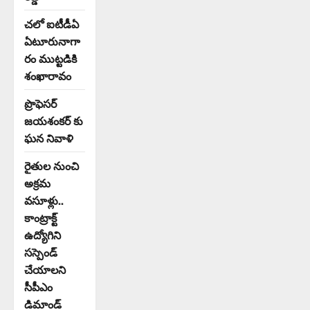
చలో ఐటీడీఏ
ఏటూరునాగా
రం ముట్టడికి
శంఖారావం
ప్రొఫెసర్
జయశంకర్ కు
ఘన నివాళి
రైతుల నుంచి
అక్రమ
వసూళ్లు..
కాంట్రాక్ట్
ఉద్యోగిని
సస్పెండ్
చేయాలని
సీపీఎం
డిమాండ్