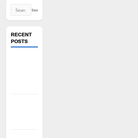
Search
for:
RECENT
POSTS
పిఆర్ టియు
మండల
అధ్యక్షులుగా
గీరెడ్డి ప్రమోద్
రెడ్డి
చలో ఐటీడీఏ
ఏటూరునాగారం
ముట్టడికి
శంఖారావం
ప్రొఫెసర్