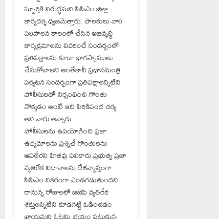
స్ఫూర్తికి విరుద్ధమని సిపిఎం జిల్లా
కార్యదర్శి ధ్వజమెత్తారు. పాలకులు వారి
పరిపాలన కాలంలో చేసిన అభివృద్ధి
కార్యక్రమాలను వివరించే సందర్భంలో
ప్రతిపక్షాలను కూడా భాగస్వాములు
చేసుకోవాలని అంతేకానీ ప్రధానమంత్రి
పర్యటన సందర్భంగా ప్రతిపక్షాలన్నిటిని
పోలీసులతో నిర్బంధించి గొంతు
నొక్కడం అంటే ఇది పిరికిపంద చర్య
అని వారు అన్నారు.
పోలీసులను ఉపయోగించి ప్రజా
ఉద్యమాలను ప్రశ్నిచే గొంతులను
ఆపలేరని హితవు పలికారు.ప్రభుత్వ ప్రజా
వ్యతిరేక విధానాలను దేశవ్యాప్తంగా
సిపిఎం నికరంగా ఎండగడుతుందని
రానున్న రోజులలో బిజెపి వ్యతిరేక
శక్తులన్నిటిని కూడగట్టి ఓడించడం
ఖాయమని ఓటమి భయం పట్టుకున్న