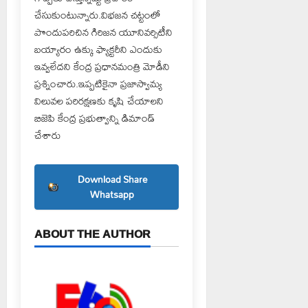
చేసుకుంటున్నారు.విభజన చట్టంలో
పొందుపరిచిన గిరిజన యూనివర్సిటీని
బయ్యారం ఉక్కు ఫ్యాక్టరీని ఎందుకు
ఇవ్వలేదని కేంద్ర ప్రధానమంత్రి మోడీని
ప్రశ్నించారు.ఇప్పటికైనా ప్రజాస్వామ్య
విలువల పరిరక్షణకు కృషి చేయాలని
బిజెపి కేంద్ర ప్రభుత్వాన్ని డిమాండ్
చేశారు
Download Share
Whatsapp
ABOUT THE AUTHOR