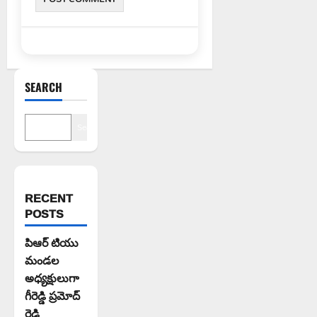
SEARCH
Search
RECENT
POSTS
పిఆర్ టియు
మండల
అధ్యక్షులుగా
గీరెడ్డి ప్రమోద్
రెడ్డి