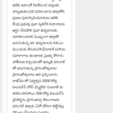
బిజెపి ఇలాంటి పిరికిపంద చర్యలకు
పాల్పడుతుందని వివరించారు.జిల్లాలోని
ప్రజలు ప్రజాస్వామికవాదులు బిజెపి
కేంద్ర ప్రభుత్వ ప్రజా వ్యతిరేక విధానాలను
అర్థం చేసుకొని ప్రజా ఉద్యమాలకు
సహకరించాలని ముఖ్యంగా జిల్లాలో
జరుగుతున్న భూ ఉద్యమాలను సిపిఎం
ముందుకు తీసుకుపోయేదానికి సహాయ
సహకారాలు ఉండాలని ప్రజల్ని కోరారు.
పోలీసుల నిర్బంధంతో ఉమ్మడి వరంగల్
లో జరుగుతున్న ప్రారంభోత్సవాలు
ప్రారంభోత్సవాలు అవి ప్రశ్నించారు.
కాజీపేట లో పెట్టాల్సిన 2000 కోట్ల
విలువచేసే కోచ్ ఫ్యాక్టరీని గుజరాత్ కు
తరలించకపోయి.500 కోట్ల విలువచేసే
ప్రాజెక్టును ప్రారంభిస్తూ తెలంగాణకు
వరంగల్ జిల్లాకు ఏదో వోరగా బెట్టినట్లు
గొప్పలు చేస్తున్నట్టు ప్రచారం