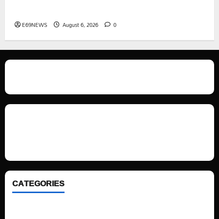
చేయాలని సీపీఎం డిమాండ్
E69NEWS
August 6, 2026
0
We love WordPress and we are here to provide you with professional
looking WordPress themes so that you can take your website one step
ahead. We focus on simplicity, elegant design and clean code.
CATEGORIES
Home