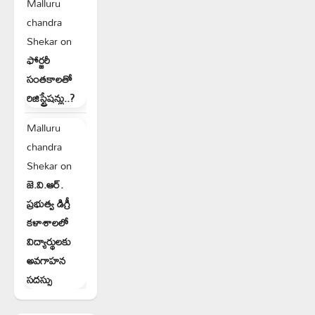
Malluru
chandra
Shekar
on
ఫోర్జరీ
సంతకాలతో
రిజిస్ట్రేషన్లు..?
Malluru
chandra
Shekar
on
జె.వి.ఆర్.
ప్రభుత్వ డిగ్రీ
కళాశాలలో
విద్యార్థులకు
అవగాహన
సదస్సు