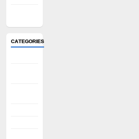
February
2022
CATEGORIES
Anantapur
Andhra
Pradesh
Bhadradri
Kothagudem
CableTV live
City
Covid