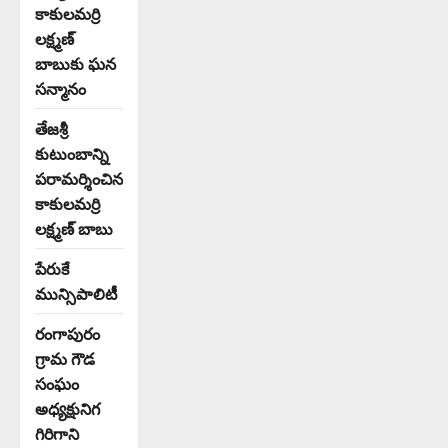
కాకులమర్రి
లక్ష్మణ్
బాబుకు ఘన
సన్మానం
తేజశ్రీ
కుటుంబాన్ని
పరామర్శించిన
కాకులమర్రి
లక్ష్మణ్ బాబు
పేరుకే
మున్సిపాలిటీ
రంగాపురం
గ్రామ గౌడ
సంఘం
అధ్యక్షునిగ
గిరిగాని