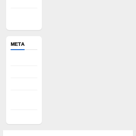
Warangal
Yadadri
Bhuvanagiri
META
Register
Log in
Entries feed
Comments
feed
WordPress.org