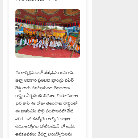
ఈ కార్యక్రమంలో బీజేవైఎం జనగామ
జిల్లా అధికార ప్రతినిధి పూండ్రు నవీన్
రెడ్డి గారు మాట్లాడుతూ తెలంగాణ
రాష్ట్రం ఏర్పడింది నిధులు నియామకాల
పైన కానీ ఈ రోజు తెలంగాణ రాష్ట్రంలో
ఈ బిఆర్ఎస్ పార్టీ పరిపాలనలో నేటి
వరకు ఒక ఉద్యోగం ఇచ్చిన దాఖల
లేదు.ఉద్యోగం నోటిఫికేషన్ లో అనేక
అవకతవకలు చేస్తూ నిరుద్యోగులను