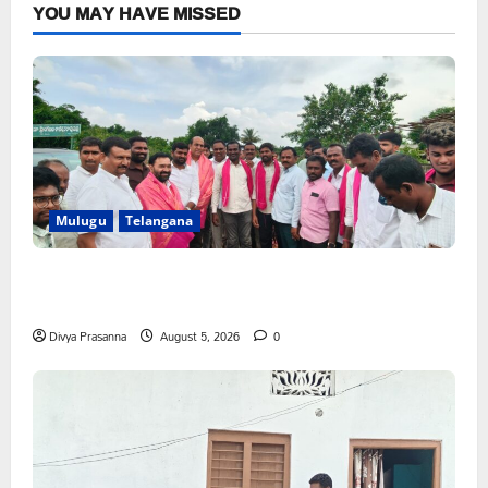
YOU MAY HAVE MISSED
Mulugu
Telangana
వెంకటాపురంలో BRS జిల్లా అధ్యక్షులు కాకులమర్రి లక్ష్మణ్ బాబుకు
ఘన సన్మానం
Divya Prasanna
August 5, 2026
0