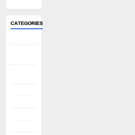
2022
CATEGORIES
Anantapur
Andhra
Pradesh
Bhadradri
Kothagudem
CableTV live
City
Covid
Culture