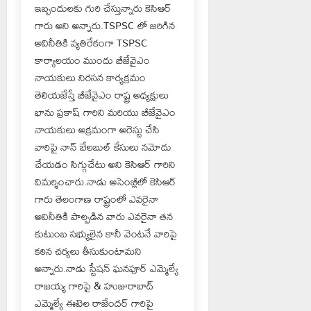
ఇబ్బందులకు గురి చేస్తున్నారు కెసిఆర్
గారు అని అన్నారు.TSPSC లో జరిగిన
అవినీతికి వ్యతిరేకంగా TSPSC
కార్యాలయం ముందు బీజేవైఎం
నాయకులు నిరసన కార్యక్రమం
తెలియజేస్తే బీజేవైఎం రాష్ట్ర అధ్యక్షులు
భాను ప్రకాష్ గారిని మరియు బీజేవైఎం
నాయకులు అక్రమంగా అరెస్టు చేసి
వారిపై నాన్ బేలబుల్ కేసులు నమోదు
చేయడం సిగ్గుచేటు అని కెసిఆర్ గారిని
విమర్శించారు.నాడు అసెంబ్లీలో కెసిఆర్
గారు తెలంగాణ రాష్ట్రంలో ఎవరైనా
అవినీతికి పాల్పడిన వారు ఎవరైనా తన
కుటుంబ సభ్యులైన కానీ వెంటనే వారిపై
కఠిన చర్యలు తీసుకుంటామని
అన్నారు.నాడు స్టేషన్ ఘనపూర్ ఎమ్మెల్యే
రాజయ్య గారిపై & హుజురాబాద్
ఎమ్మెల్యే ఈటెల రాజేందర్ గారిపై