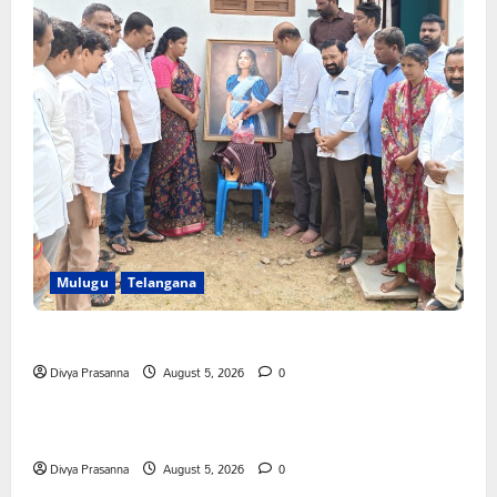
Mulugu
Telangana
తేజశ్రీ కుటుంబాన్ని పరామర్శించిన కాకులమర్రి లక్ష్మణ్ బాబు
Divya Prasanna
August 5, 2026
0
Mahabubabad
Telangana
పేరుకే మున్సిపాలిటీ
Divya Prasanna
August 5, 2026
0