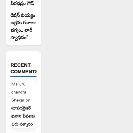
వీరభద్రం గౌడ్
రేషన్ బియ్యం
అక్రమ రవాణా
భగ్నం.. లారీ
స్వాధీనం”
RECENT
COMMENTS
Malluru
chandra
Shekar
on
సూపరవైజర్
భవాని సేవలకు
చిరు సత్కారం