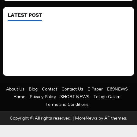
LATEST POST
See latest Trump and Biden polling of America
Electric trains in Ukrainian cities
A volcano is erupting again in Japan
A healthy diet is always better than dieting.
About Us
Blog
Contact
Contact Us
E Paper
E69NEWS
Home
Privacy Policy
SHORT NEWS
Telugu Galam
Terms and Conditions
Copyright © All rights reserved.
|
MoreNews
by AF themes.