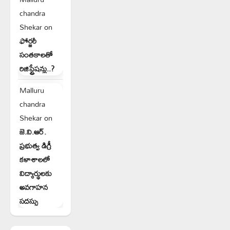
chandra
Shekar
on
ఫోర్జరీ
సంతకాలతో
రిజిస్ట్రేషన్లు..?
Malluru
chandra
Shekar
on
జె.వి.ఆర్.
ప్రభుత్వ డిగ్రీ
కళాశాలలో
విద్యార్థులకు
అవగాహన
సదస్సు