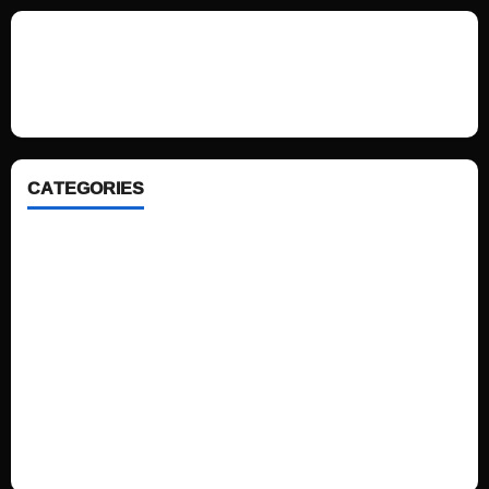
We love WordPress and we are here to provide you with professional
looking WordPress themes so that you can take your website one step
ahead. We focus on simplicity, elegant design and clean code.
CATEGORIES
Home
Sports
Politics
Technology
Fashion
Health