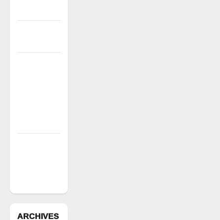
లక్ష్మణ్ బాబు
పేరుకే
మున్సిపాలిటీ
రంగాపురం
గ్రామ గౌడ
సంఘం
అధ్యక్షునిగ
గిరిగాని
వీరభద్రం గౌడ్
రేషన్ బియ్యం
అక్రమ రవాణా
భగ్నం.. లారీ
స్వాధీనం”
ARCHIVES