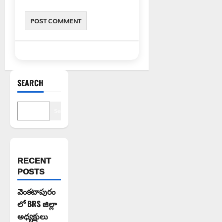
SEARCH
Search
RECENT
POSTS
వెంకటాపురం
లో BRS జిల్లా
అధ్యక్షులు