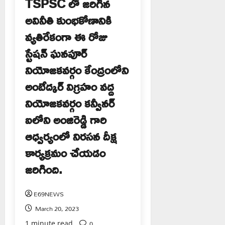
TSPSC లో జరిగిన
అవినీతి కుంభకోణానికి
వ్యతిరేకంగా ఈ రోజు
స్టేషన్ ఘనపూర్
నియోజకవర్గం కేంద్రంలోని
అంబేద్కర్ విగ్రహం వద్ద
నియోజకవర్గం కన్వీనర్
ఐలోని అంజిరెడ్డి గారి
ఆధ్వర్యంలో నిరసన దీక్ష
కార్యక్రమం చేయడం
జరిగింది.
E69NEWS
March 20, 2023
0
1 minute read