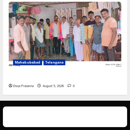
Mahabubabad
Telangana
రంగాపురం గ్రామ గౌడ సంఘం అధ్యక్షునిగ గిరిగాని వీరభద్రం గౌడ్
Divya Prasanna
August 5, 2026
0