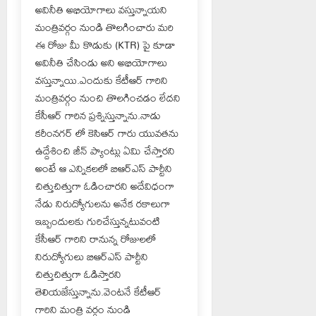
అవినీతి అభియోగాలు వస్తున్నాయని
మంత్రివర్గం నుండి తొలగించారు మరి
ఈ రోజు మీ కొడుకు (KTR) పై కూడా
అవినీతి చేసిండు అని అభియోగాలు
వస్తున్నాయి.ఎందుకు కేటీఆర్ గారిని
మంత్రివర్గం నుంచి తొలగించడం లేదని
కేసీఆర్ గారిన ప్రశ్నిస్తున్నాను.నాడు
కరీంనగర్ లో కెసిఆర్ గారు యువతను
ఉద్దేశించి జీన్ ప్యాంట్లు ఏమి చేస్తారని
అంటే ఆ ఎన్నికలలో బిఆర్ఎస్ పార్టీని
చిత్తుచిత్తుగా ఓడించారని అదేవిధంగా
నేడు నిరుద్యోగులను అనేక రకాలుగా
ఇబ్బందులకు గురిచేస్తున్నటువంటి
కేసీఆర్ గారిని రానున్న రోజులలో
నిరుద్యోగులు బిఆర్ఎస్ పార్టీని
చిత్తుచిత్తుగా ఓడిస్తారని
తెలియజేస్తున్నాను.వెంటనే కేటీఆర్
గారిని మంత్రి వర్గం నుండి