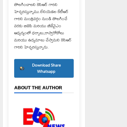
తొలగించాలని కెసిఆర్ గారిని
హెచ్చరిస్తున్నాము.లేనియెడల కేటీఆర్
గారిని మంత్రివర్గం నుండి తొలగించే
వరకు బిజెపి మరియు బీజేవైఎం
ఆధ్వర్యంలో ధర్నాలు,రాస్తారోకోలు
మరియు ఉద్యమాలు చేస్తామని కెసిఆర్
గారిని హెచ్చరిస్తున్నాను.
Download Share
Whatsapp
ABOUT THE AUTHOR