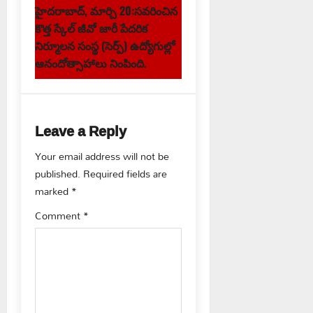
t
హైద‌రాబాద్‌, మార్చి 20:స‌వ‌రించిన
కొత్త స్కేల్ జీవో జారీ పేద‌రిక
n
నిర్మూల‌న సంస్థ (సెర్ప్) ఉద్యోగుల్లో
ఆనందోత్సాహాలు నింపింది.
a
v
i
Leave a Reply
g
Your email address will not be
published.
Required fields are
a
marked
*
t
Comment
*
i
o
n