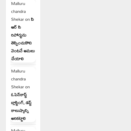
Malluru
chandra
Shekar
on
పి
ఆర్ సి
రిపోర్టును
తెప్పించుకొని
వెంటనే అమలు
చేయాలి
Malluru
chandra
Shekar
on
ఓపెన్‌కాస్ట్
బ్లాస్టింగ్, డస్ట్
కాలుష్యాన్ని
అరికట్టాలి
Malluru