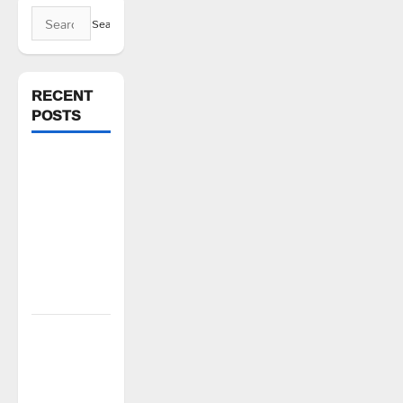
Search
for:
RECENT
POSTS
వెంకటాపురంలో
BRS జిల్లా
అధ్యక్షులు
కాకులమర్రి
లక్ష్మణ్
బాబుకు ఘన
సన్మానం
తేజశ్రీ
కుటుంబాన్ని
పరామర్శించిన
కాకులమర్రి