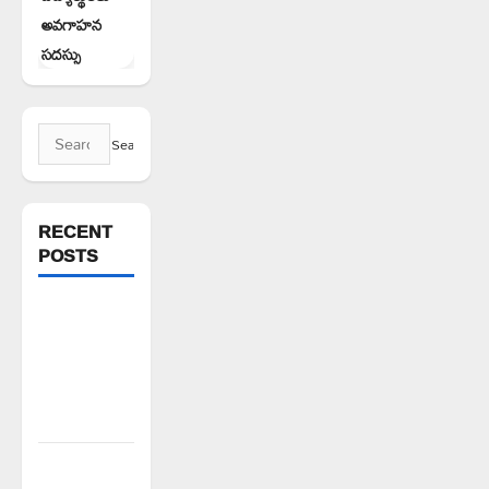
అవగాహన
సదస్సు
Search
for:
RECENT
POSTS
ఘనపూర్
రిజర్వాయర్
ఆయకట్టుకు
పూర్తి స్థాయిలో
సాగునీరు
FFS యాప్