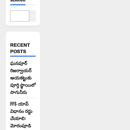
Search
RECENT
POSTS
ఘనపూర్
రిజర్వాయర్
ఆయకట్టుకు
పూర్తి స్థాయిలో
సాగునీరు
FFS యాప్
విధానం రద్దు
చేయాలి:
మోరంపూడి