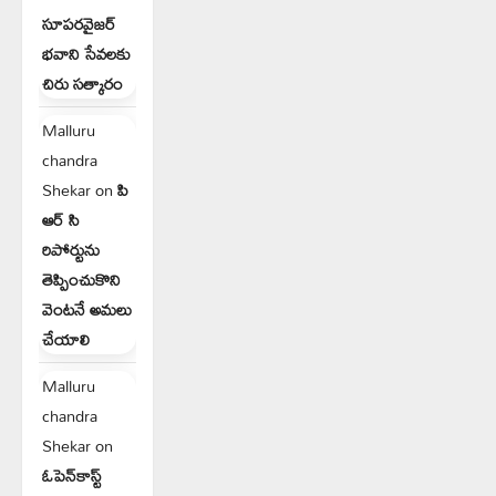
సూపరవైజర్
భవాని సేవలకు
చిరు సత్కారం
Malluru
chandra
Shekar
on
పి
ఆర్ సి
రిపోర్టును
తెప్పించుకొని
వెంటనే అమలు
చేయాలి
Malluru
chandra
Shekar
on
ఓపెన్‌కాస్ట్