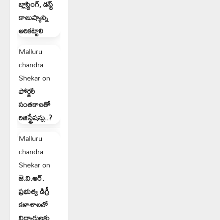
బ్లాస్టింగ్, డస్ట్
కాలుష్యాన్ని
అరికట్టాలి
Malluru
chandra
Shekar
on
ఫోర్జరీ
సంతకాలతో
రిజిస్ట్రేషన్లు..?
Malluru
chandra
Shekar
on
జె.వి.ఆర్.
ప్రభుత్వ డిగ్రీ
కళాశాలలో
విద్యార్థులకు