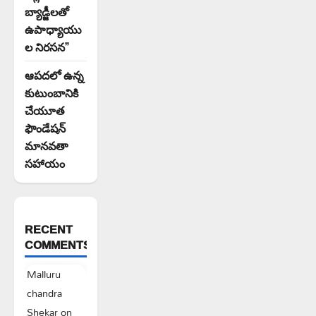
బ్యాడ్జీలతో
ఉపాధ్యాయు
ల నిరసన”
ఆపదలో ఉన్న
కుటుంబానికి
చేయూత
ఫౌండేషన్
మానవతా
సహాయం
RECENT
COMMENTS
Malluru
chandra
Shekar
on