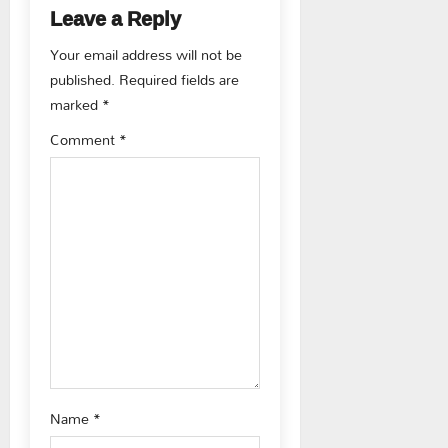
a
Leave a Reply
v
Your email address will not be
published.
Required fields are
i
marked
*
g
Comment
*
a
t
i
o
n
Name
*