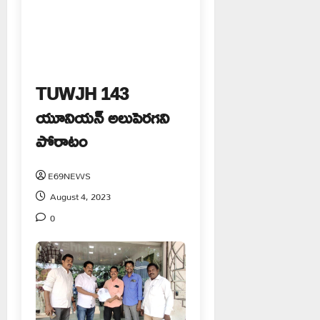
TUWJH 143
యూనియన్ అలుపెరగని
పోరాటం
E69NEWS
August 4, 2023
0