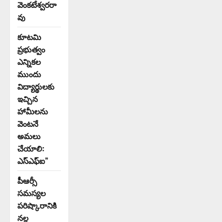
వెంకటేశ్వరరా
వు
కూటమి
ప్రభుత్వం
ఎన్నికల
ముందు
విద్యార్థులకు
ఇచ్చిన
హామీలను
వెంటనే
అమలు
చేయాలి:
ఎస్ఎఫ్ఐ”
పీఆర్సీ
సమస్యల
పరిష్కారానికి
నల్ల