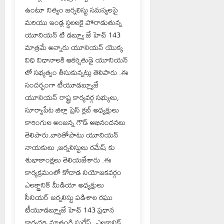
ఉంటూ నిత్యం జర్నలిస్టు సమస్యలపై
మరియు ఇండ్ల స్థలలకై పోరాడుతున్న
యూనియన్ టి డబ్ల్యూ జే హెచ్ 143
మాత్రమే అన్నారు యూనియన్ యొక్క
విధి విధానాలకి ఆకర్షితుడై యూనియన్
లో సభ్యత్వం తీసుకున్నట్లు తెలిపారు .ఈ
సందర్భంగా టీయూడబ్ల్యూజే
యూనియన్ రాష్ట్ర కార్యవర్గ సభ్యులు,
సూర్యాపేట జిల్లా ప్రెస్ క్లబ్ అధ్యక్షులు
కారింగుల అంజన్న గౌడ్ అభినందనలు
తెలిపారు.వారితోపాటు యూనియన్
నాయకులు ,జర్నలిస్టులు రమేష్ కు
శుభాకాంక్షలు తెలియజేశారు .ఈ
కార్యక్రమంలో కోదాడ నియోజకవర్గం
ఎలక్ట్రానిక్ మీడియా అధ్యక్షులు
సీనియర్ జర్నలిస్టు పడిశాల రఘు
టీయూడబ్ల్యూజే హెచ్ 143 ప్రధాన
కార్యదర్శి మాతంగి సురేష్, ఎలక్ట్రానిక్