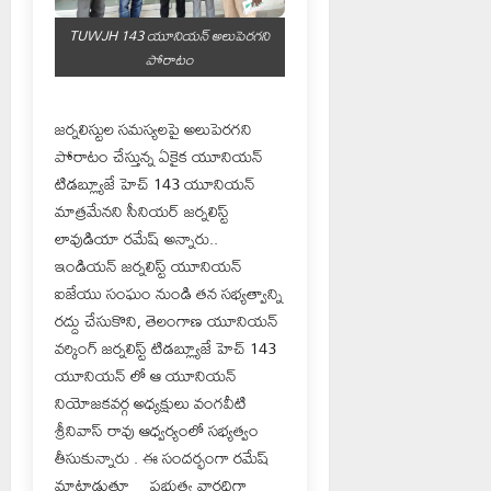
TUWJH 143 యూనియన్ అలుపెరగని
పోరాటం
జర్నలిస్టుల సమస్యలపై అలుపెరగని
పోరాటం చేస్తున్న ఏకైక యూనియన్
టిడబ్ల్యూజే హెచ్ 143 యూనియన్
మాత్రమేనని సీనియర్ జర్నలిస్ట్
లావుడియా రమేష్ అన్నారు..
ఇండియన్ జర్నలిస్ట్ యూనియన్
ఐజేయు సంఘం నుండి తన సభ్యత్వాన్ని
రద్దు చేసుకొని, తెలంగాణ యూనియన్
వర్కింగ్ జర్నలిస్ట్ టిడబ్ల్యూజే హెచ్ 143
యూనియన్ లో ఆ యూనియన్
నియోజకవర్గ అధ్యక్షులు వంగవీటి
శ్రీనివాస్ రావు ఆధ్వర్యంలో సభ్యత్వం
తీసుకున్నారు . ఈ సందర్భంగా రమేష్
మాట్లాడుతూ …ప్రభుత్వ వారధిగా