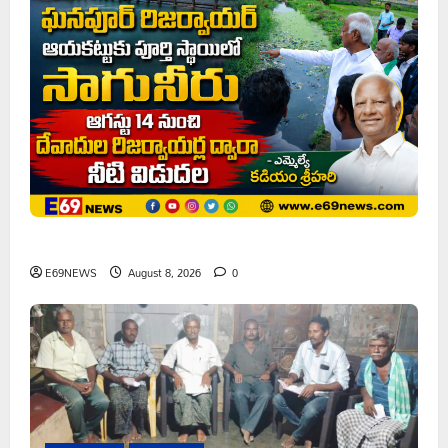
ఘనపూర్ రిజర్వాయర్ ఆయకట్టుకు పూర్తి స్థాయిలో సాగునీరు
E69NEWS
August 8, 2026
0