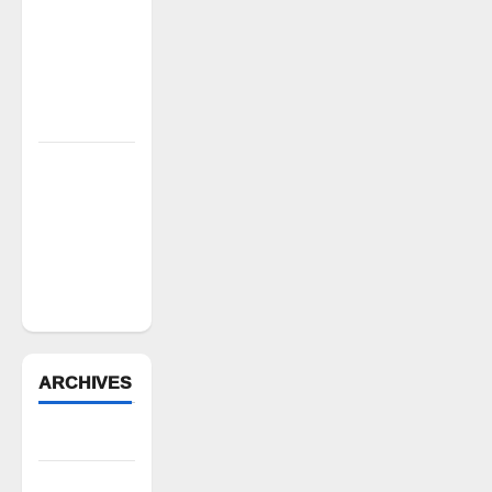
పరిష్కారానికి
నల్ల
బ్యాడ్జీలతో
ఉపాధ్యాయుల
నిరసన”
ఆపదలో ఉన్న
కుటుంబానికి
చేయూత
ఫౌండేషన్
మానవతా
సహాయం
ARCHIVES
August 2026
July 2026