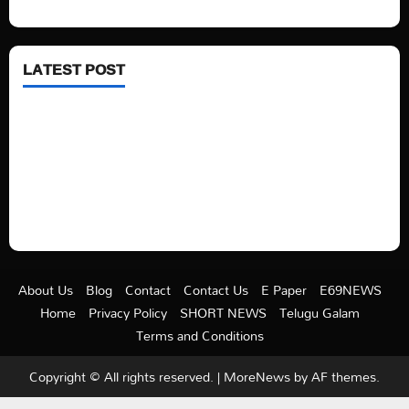
Health
LATEST POST
See latest Trump and Biden polling of America
Electric trains in Ukrainian cities
A volcano is erupting again in Japan
A healthy diet is always better than dieting.
About Us
Blog
Contact
Contact Us
E Paper
E69NEWS
Home
Privacy Policy
SHORT NEWS
Telugu Galam
Terms and Conditions
Copyright © All rights reserved.
|
MoreNews
by AF themes.