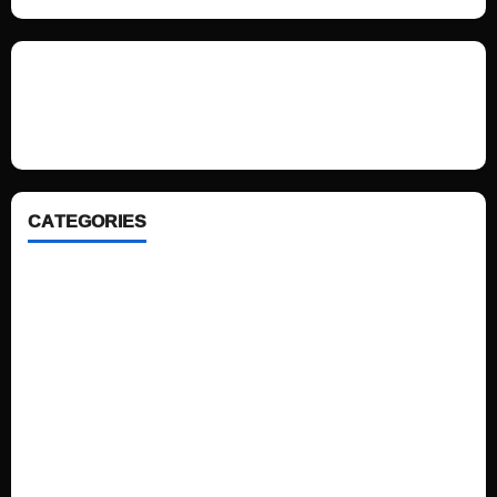
We love WordPress and we are here to provide you with professional
looking WordPress themes so that you can take your website one step
ahead. We focus on simplicity, elegant design and clean code.
CATEGORIES
Home
Sports
Politics
Technology
Fashion