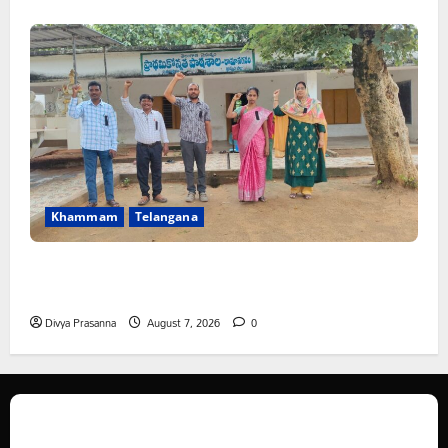
Khammam
Telangana
పీఆర్సీ సమస్యల పరిష్కారానికి నల్ల బ్యాడ్జీలతో ఉపాధ్యాయుల
నిరసన”
Divya Prasanna
August 7, 2026
0