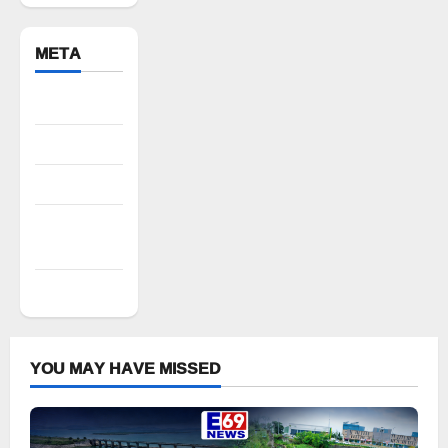
META
Register
Log in
Entries feed
Comments
feed
WordPress.org
YOU MAY HAVE MISSED