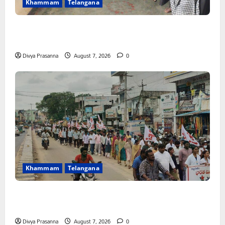
Khammam
Telangana
FFS యాప్ విధానం రద్దు చేయాలి: మోరంపూడి
వెంకటేశ్వరరావు
Divya Prasanna
August 7, 2026
0
Khammam
Telangana
కూటమి ప్రభుత్వం ఎన్నికల ముందు విద్యార్థులకు ఇచ్చిన హామీలను
వెంటనే అమలు చేయాలి: ఎస్ఎఫ్ఐ”
Divya Prasanna
August 7, 2026
0