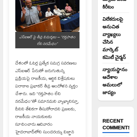
కిరీటం
విలేకరులపై
అనుచిత
వ్యాఖ్యలు
ఎస్ఐఆర్ పై తీవ్ర విమర్శలు – “రక్తపాతం
చేసిన
లేని నరమేధం”
మార్కెట్
కమిటీ చైర్మన్‌
దేశంలో ఓటర్ల ప్రత్యేక సమగ్ర సవరణలు
న్యాయస్థానం
ఎస్‌ఐఆర్ పేరుతో జరుగుతున్న
ఆదేశాల
ప్రక్రియపై రాజకీయ, ఆర్థిక విశ్లేషకులు
అమలులో
పరాకాల ప్రభాకర్ తీవ్ర ఆందోళన వ్యక్తం
జాప్యం
చేశారు. ఇది “రక్తపాతం లేని
నరమేధం”తో సమానమని వ్యాఖ్యానిస్తూ,
దీనిని తేలికగా తీసుకోరాదని ప్రజలకు,
రాజకీయ నాయకులకు
RECENT
సూచించారు.ఆదివారం
COMMENTS
హైదరాబాద్‌లోని సుందరయ్య విజ్ఞాన