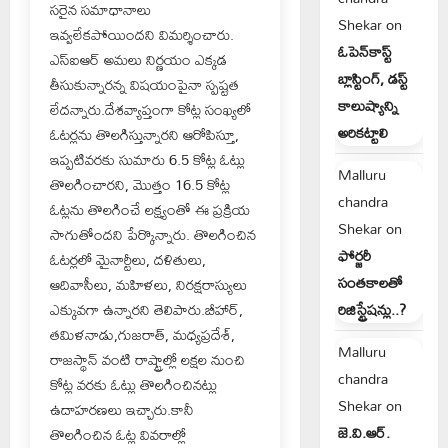
సరైన సమాధానాలు
Shekar
on
ఇవ్వలేకపోయిందని విమర్శించారు.
ఓపెన్‌కాస్ట్
ఎస్ఐఆర్ అమలు నిర్ణయం ఎక్కడ
బ్లాస్టింగ్, డస్ట్
తీసుకున్నారన్న విషయంపైనా స్పష్టత
కాలుష్యాన్ని
లేదన్నారు.దేశవ్యాప్తంగా కోట్ల సంఖ్యలో
అరికట్టాలి
ఓటర్లను తొలగిస్తున్నారని ఆరోపిస్తూ,
ఇప్పటివరకు సుమారు 6.5 కోట్ల ఓట్లు
Malluru
తొలగించారని, మొత్తం 16.5 కోట్ల
chandra
ఓట్లను తొలగించే లక్ష్యంతో ఈ ప్రక్రియ
Shekar
on
సాగుతోందని పేర్కొన్నారు. తొలగించిన
ఫోర్జరీ
ఓటర్లలో మైనార్టీలు, దళితులు,
సంతకాలతో
ఆదివాసీలు, మహిళలు, నిరక్షరాస్యులు
ఎక్కువగా ఉన్నారని తెలిపారు.బీహార్,
రిజిస్ట్రేషన్లు..?
తమిళనాడు,గుజరాత్, మధ్యప్రదేశ్,
Malluru
రాజస్థాన్ వంటి రాష్ట్రాల్లో లక్షల నుంచి
chandra
కోట్ల వరకు ఓట్లు తొలగించినట్లు
Shekar
on
ఉదాహరణలు ఇచ్చారు.కానీ
జె.వి.ఆర్.
తొలగించిన ఓట్ల వివరాల్లో