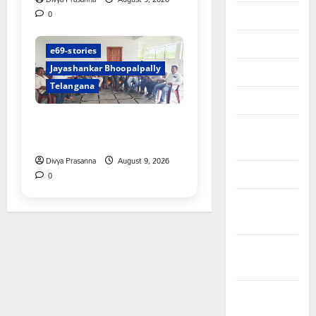
0
June 2023
May 2023
e69-stories
Jayashankar Bhoopalpally
April 2023
Telangana
March 2023
విలేకరులపై అనుచిత వ్యాఖ్యలు
February
చేసిన మార్కెట్ కమిటీ చైర్మన్‌
2023
Divya Prasanna
August 9, 2026
January 2023
0
December
2022
November
2022
October
2022