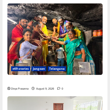
e69-stories
Jangoan
Telangana
స్వామివారికి మిశ్రమ వెండి కిరీటం
Divya Prasanna
August 9, 2026
0