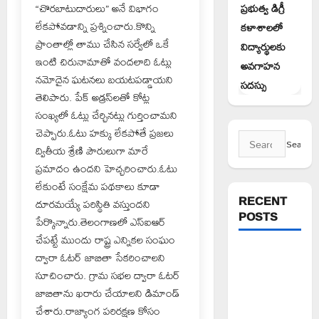
“చొరబాటుదారులు” అనే విభాగం
ప్రభుత్వ డిగ్రీ
లేకపోవడాన్ని ప్రశ్నించారు.కొన్ని
కళాశాలలో
ప్రాంతాల్లో తాము చేసిన సర్వేలో ఒకే
విద్యార్థులకు
ఇంటి చిరునామాతో వందలాది ఓట్లు
అవగాహన
నమోదైన ఘటనలు బయటపడ్డాయని
సదస్సు
తెలిపారు. పేక్ అడ్రస్‌లతో కోట్ల
సంఖ్యలో ఓట్లు చేర్చినట్లు గుర్తించామని
చెప్పారు.ఓటు హక్కు లేకపోతే ప్రజలు
Search
ద్వితీయ శ్రేణి పౌరులుగా మారే
for:
ప్రమాదం ఉందని హెచ్చరించారు.ఓటు
లేకుంటే సంక్షేమ పథకాలు కూడా
RECENT
దూరమయ్యే పరిస్థితి వస్తుందని
POSTS
పేర్కొన్నారు.తెలంగాణలో ఎస్ఐఆర్
చేపట్టే ముందు రాష్ట్ర ఎన్నికల సంఘం
అక్రమాలకు
ద్వారా ఓటర్ జాబితా సేకరించాలని
అడ్డుకట్ట
సూచించారు. గ్రామ సభల ద్వారా ఓటర్
ఎప్పుడు..?
జాబితాను ఖరారు చేయాలని డిమాండ్
ప్రభుత్వం
చేశారు.రాజ్యాంగ పరిరక్షణ కోసం