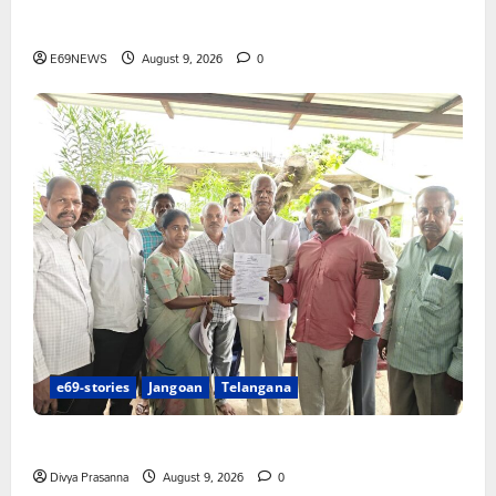
అక్రమాలకు అడ్డుకట్ట ఎప్పుడు..? ప్రభుత్వం ఉన్నది ఎందుకు..?
E69NEWS
August 9, 2026
0
e69-stories
Jangoan
Telangana
చేయూత పెన్షన్ దరఖాస్తు కేంద్రం ప్రారంభం
Divya Prasanna
August 9, 2026
0