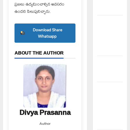
ఉన్నది
ప్రజలు ఉద్యమించాల్సిన అవసరం
ఎందుకు..?
ఉందని పిలుపునిచ్చారు.
చేయూత
పెన్షన్
Download Share
దరఖాస్తు
Whatsapp
కేంద్రం
ప్రారంభం
ABOUT THE AUTHOR
స్వామివారికి
మిశ్రమ వెండి
కిరీటం
విలేకరులపై
అనుచిత
వ్యాఖ్యలు
Divya Prasanna
చేసిన
మార్కెట్
Author
కమిటీ చైర్మన్‌