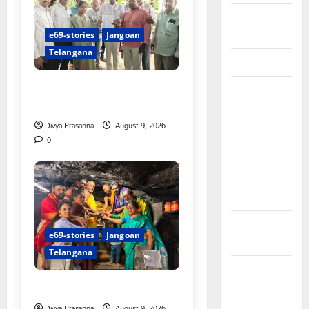
February
2024
e69-stories
Jangoan
Telangana
January 2024
చేయూత పెన్షన్ దరఖాస్తు కేంద్రం
December
ప్రారంభం
2023
Divya Prasanna
August 9, 2026
November
0
2023
October
2023
September
e69-stories
Jangoan
2023
Telangana
August 2023
స్వామివారికి మిశ్రమ వెండి కిరీటం
July 2023
Divya Prasanna
August 9, 2026