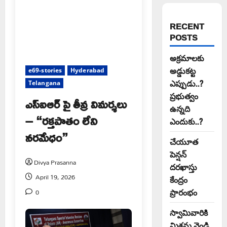
RECENT
POSTS
అక్రమాలకు
అడ్డుకట్ట
e69-stories
Hyderabad
ఎప్పుడు..?
Telangana
ప్రభుత్వం
ఎస్ఐఆర్ పై తీవ్ర విమర్శలు
ఉన్నది
– “రక్తపాతం లేని
ఎందుకు..?
నరమేధం”
చేయూత
పెన్షన్
Divya Prasanna
దరఖాస్తు
April 19, 2026
కేంద్రం
0
ప్రారంభం
స్వామివారికి
మిశ్రమ వెండి