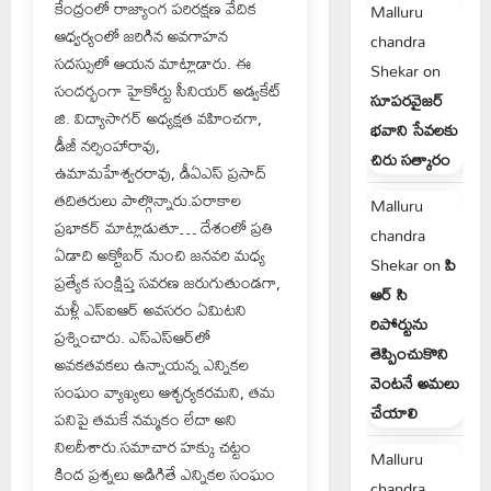
కేంద్రంలో రాజ్యాంగ పరిరక్షణ వేదిక
Malluru
ఆధ్వర్యంలో జరిగిన అవగాహన
chandra
సదస్సులో ఆయన మాట్లాడారు. ఈ
Shekar
on
సందర్భంగా హైకోర్టు సీనియర్ అడ్వకేట్
సూపరవైజర్
జి. విద్యాసాగర్ అధ్యక్షత వహించగా,
భవాని సేవలకు
డీజీ నర్సింహారావు,
చిరు సత్కారం
ఉమామహేశ్వరరావు, డీఏఎస్ ప్రసాద్
తదితరులు పాల్గొన్నారు.పరాకాల
Malluru
ప్రభాకర్ మాట్లాడుతూ… దేశంలో ప్రతి
chandra
ఏడాది అక్టోబర్ నుంచి జనవరి మధ్య
Shekar
on
పి
ప్రత్యేక సంక్షిప్త సవరణ జరుగుతుండగా,
ఆర్ సి
మళ్లీ ఎస్ఐఆర్ అవసరం ఏమిటని
రిపోర్టును
ప్రశ్నించారు. ఎస్‌ఎస్‌ఆర్‌లో
తెప్పించుకొని
అవకతవకలు ఉన్నాయన్న ఎన్నికల
వెంటనే అమలు
సంఘం వ్యాఖ్యలు ఆశ్చర్యకరమని, తమ
చేయాలి
పనిపై తమకే నమ్మకం లేదా అని
నిలదీశారు.సమాచార హక్కు చట్టం
Malluru
కింద ప్రశ్నలు అడిగితే ఎన్నికల సంఘం
chandra