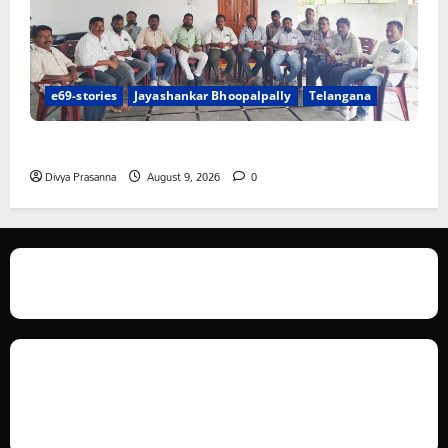
e69-stories
Jayashankar Bhoopalpally
Telangana
విలేకరులపై అనుచిత వ్యాఖ్యలు చేసిన మార్కెట్ కమిటీ చైర్మన్‌
Divya Prasanna
August 9, 2026
0
We love WordPress and we are here to provide you with professional
looking WordPress themes so that you can take your website one step
ahead. We focus on simplicity, elegant design and clean code.