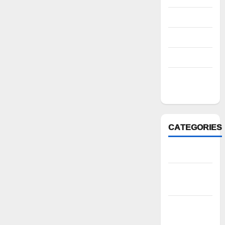
August 2022
July 2022
March 2022
February
2022
CATEGORIES
Anantapur
Andhra
Pradesh
Bhadradri
Kothagudem