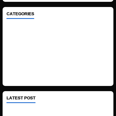
CATEGORIES
Home
Sports
Politics
Technology
Fashion
Health
LATEST POST
See latest Trump and Biden polling of America