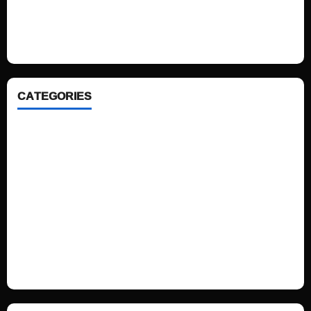
We love WordPress and we are here to provide you with professional
looking WordPress themes so that you can take your website one step
ahead. We focus on simplicity, elegant design and clean code.
CATEGORIES
Home
Sports
Politics
Technology
Fashion
Health