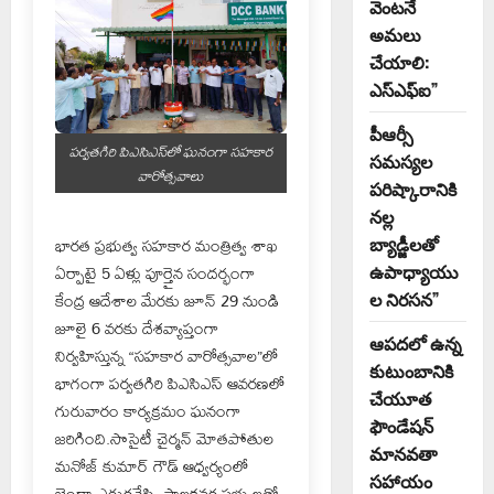
వెంటనే
అమలు
చేయాలి:
ఎస్ఎఫ్ఐ”
పీఆర్సీ
పర్వతగిరి పిఎసిఎస్‌లో ఘనంగా సహకార
సమస్యల
వారోత్సవాలు
పరిష్కారానికి
నల్ల
భారత ప్రభుత్వ సహకార మంత్రిత్వ శాఖ
బ్యాడ్జీలతో
ఏర్పాటై 5 ఏళ్లు పూర్తైన సందర్భంగా
ఉపాధ్యాయు
కేంద్ర ఆదేశాల మేరకు జూన్ 29 నుండి
ల నిరసన”
జూలై 6 వరకు దేశవ్యాప్తంగా
ఆపదలో ఉన్న
నిర్వహిస్తున్న “సహకార వారోత్సవాల”లో
కుటుంబానికి
భాగంగా పర్వతగిరి పిఎసిఎస్ ఆవరణలో
చేయూత
గురువారం కార్యక్రమం ఘనంగా
ఫౌండేషన్
జరిగింది.సొసైటీ చైర్మన్ మోతపోతుల
మానవతా
మనోజ్ కుమార్ గౌడ్ ఆధ్వర్యంలో
సహాయం
జెండా ఎగురవేసి, పాలకవర్గ సభ్యులతో