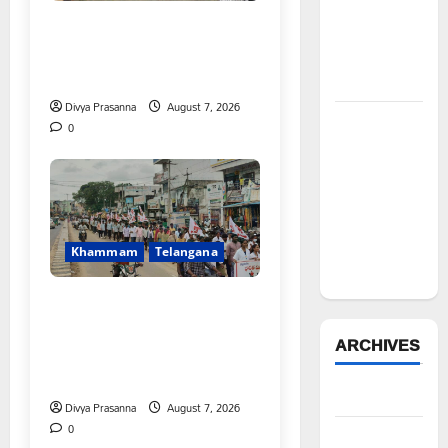
చేయూత
FFS యాప్ విధానం రద్దు
ఫౌండేషన్
చేయాలి: మోరంపూడి
మానవతా
వెంకటేశ్వరరావు
సహాయం
Divya Prasanna
August 7, 2026
పోడు
0
భూముల్లో
ఫారెస్ట్
ట్రెంచింగ్‌పై
భగ్గుమన్న
మల్యాల
Khammam
Telangana
గ్రామస్థులు
కూటమి ప్రభుత్వం ఎన్నికల ముందు
విద్యార్థులకు ఇచ్చిన హామీలను
ARCHIVES
వెంటనే అమలు చేయాలి:
ఎస్ఎఫ్ఐ”
August 2026
Divya Prasanna
August 7, 2026
0
July 2026