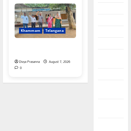
June 2026
May 2026
Khammam
Telangana
April 2026
March 2026
పీఆర్సీ సమస్యల పరిష్కారానికి నల్ల
బ్యాడ్జీలతో ఉపాధ్యాయుల నిరసన”
February
Divya Prasanna
August 7, 2026
2026
0
January 2026
December
2025
November
2025
October