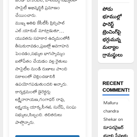
సొసైటీ అభివృద్ధికి ప్రమాణం
పోడు
చేయించారు.
భూముల్లో
ముఖ్య అతిథి కేసీటీసీ ప్రిన్సిపాల్
ఫారెస్ట్
ఎల్.యాకుబ్ మాట్లాడుతూ…
ట్రెంచింగ్‌పై
యువతను సహకార ఉద్యమంలోకి
భగ్గుమన్న
తీసుకురావడం,ప్రజల్లో అవగాహన
మల్యాల
పెంచడం,సభ్యుల భాగస్వామ్యం
గ్రామస్థులు
బలోపేతం చేయడం వల్ల రైతులు
సొసైటీల నుండి రుణాలు పొంది
సకాలంలో చెల్లించడానికి
RECENT
ఉపయోగపడుతుందని అన్నారు.
COMMENTS
కార్యక్రమంలో డైరెక్టర్లు
లక్ష్మినారాయణ,గంగాధర్ రావు,
Malluru
లక్ష్మయ్య యాక్య,సీఈఓ సురేష్, సంఘ
chandra
సభ్యులు,సిబ్బంది. తదితరులు
Shekar
on
పాల్గొన్నారు.
సూపరవైజర్
భవాని సేవలకు