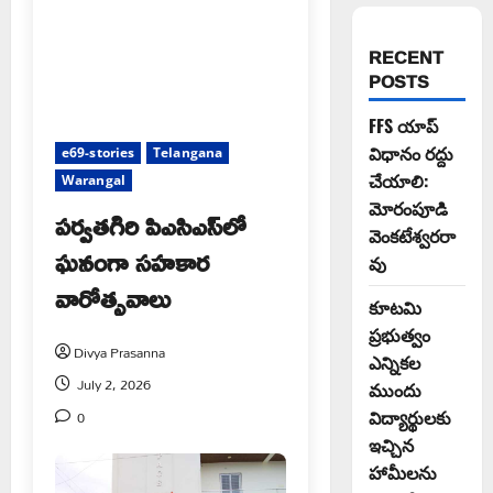
RECENT
POSTS
FFS యాప్
విధానం రద్దు
e69-stories
Telangana
చేయాలి:
Warangal
మోరంపూడి
పర్వతగిరి పిఎసిఎస్‌లో
వెంకటేశ్వరరా
ఘనంగా సహకార
వు
వారోత్సవాలు
కూటమి
ప్రభుత్వం
Divya Prasanna
ఎన్నికల
July 2, 2026
ముందు
0
విద్యార్థులకు
ఇచ్చిన
హామీలను