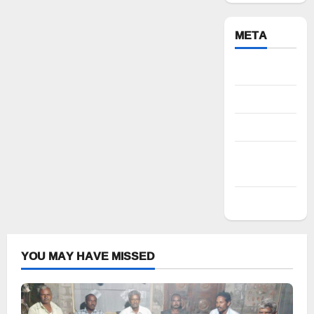
META
Register
Log in
Entries feed
Comments
feed
WordPress.org
YOU MAY HAVE MISSED