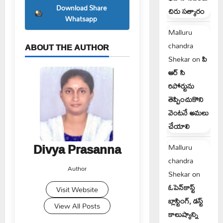
Download Share
చిరు సత్కారం
Whatsapp
Malluru
chandra
ABOUT THE AUTHOR
Shekar
on
పి
ఆర్ సి
రిపోర్టును
తెప్పించుకొని
వెంటనే అమలు
చేయాలి
Divya Prasanna
Malluru
chandra
Author
Shekar
on
ఓపెన్‌కాస్ట్
Visit Website
బ్లాస్టింగ్, డస్ట్
View All Posts
కాలుష్యాన్ని