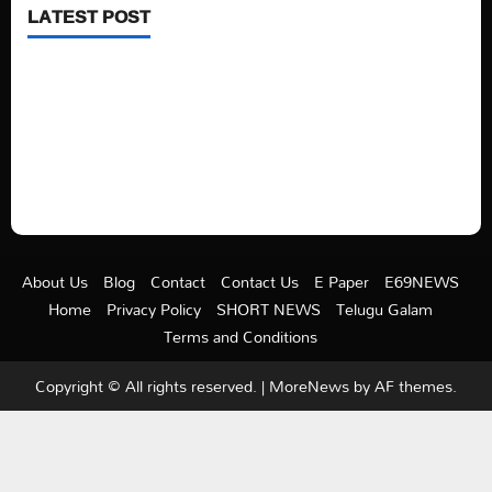
LATEST POST
See latest Trump and Biden polling of America
Electric trains in Ukrainian cities
A volcano is erupting again in Japan
A healthy diet is always better than dieting.
About Us
Blog
Contact
Contact Us
E Paper
E69NEWS
Home
Privacy Policy
SHORT NEWS
Telugu Galam
Terms and Conditions
Copyright © All rights reserved.
|
MoreNews
by AF themes.