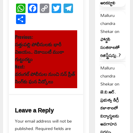
అరికట్టాలి
WhatsApp
Facebook
Copy
Twitter
Telegram
Link
Share
Malluru
chandra
Shekar
on
P
Previous:
ఫోర్జరీ
సత్తుపల్లి పోలీసులకు భారీ
సంతకాలతో
o
విజయం.. డెకాయిటీ ముఠా
రిజిస్ట్రేషన్లు..?
s
గుట్టురట్టు
Next:
Malluru
t
వరంగల్ పోలీసుల నుంచి సన్ ప్రీత్
chandra
సింగ్‌కు ఘన వీడ్కోలు
Shekar
on
n
జె.వి.ఆర్.
a
ప్రభుత్వ డిగ్రీ
కళాశాలలో
Leave a Reply
v
విద్యార్థులకు
Your email address will not be
i
అవగాహన
published.
Required fields are
సదస్సు