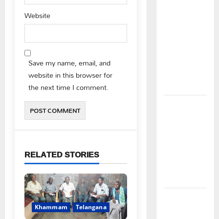
విద్యార్థులకు
Website
ఇచ్చిన
హామీలను
వెంటనే
అమలు
Save my name, email, and
చేయాలి:
website in this browser for
ఎస్ఎఫ్ఐ”
the next time I comment.
పీఆర్సీ
సమస్యల
పరిష్కారానికి
నల్ల
RELATED STORIES
బ్యాడ్జీలతో
ఉపాధ్యాయుల
నిరసన”
ఆపదలో ఉన్న
Khammam
Telangana
కుటుంబానికి