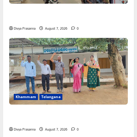
కూటమి ప్రభుత్వం ఎన్నికల ముందు విద్యార్థులకు ఇచ్చిన హామీలను
వెంటనే అమలు చేయాలి: ఎస్ఎఫ్ఐ”
Divya Prasanna
August 7, 2026
0
Khammam
Telangana
పీఆర్సీ సమస్యల పరిష్కారానికి నల్ల బ్యాడ్జీలతో ఉపాధ్యాయుల
నిరసన”
Divya Prasanna
August 7, 2026
0