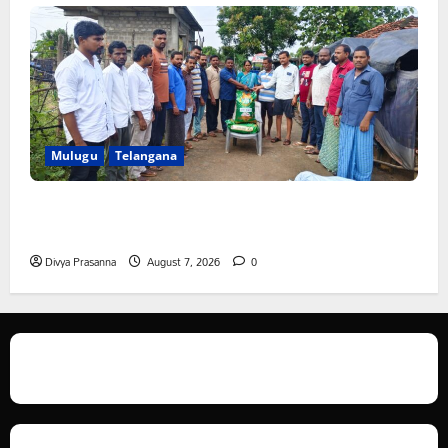
Mulugu
Telangana
ఆపదలో ఉన్న కుటుంబానికి చేయూత ఫౌండేషన్ మానవతా
సహాయం
Divya Prasanna
August 7, 2026
0