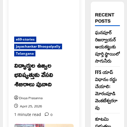
RECENT
POSTS
ఘనపూర్
రిజర్వాయర్
e69-stories
ఆయకట్టుకు
Jayashankar Bhoopalpally
పూర్తి స్థాయిలో
Telangana
సాగునీరు
విద్యార్థుల ఉజ్వల
భవిష్యత్తుకు వేసవి
FFS యాప్
విధానం రద్దు
శిబిరాలు పునాది
చేయాలి:
మోరంపూడి
Divya Prasanna
వెంకటేశ్వరరా
April 25, 2026
వు
0
1 minute read
కూటమి
ప్రభుత్వం