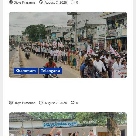
Divya Prasanna
August 7, 2026
0
Khammam
Telangana
కూటమి ప్రభుత్వం ఎన్నికల ముందు విద్యార్థులకు ఇచ్చిన హామీలను
వెంటనే అమలు చేయాలి: ఎస్ఎఫ్ఐ”
Divya Prasanna
August 7, 2026
0