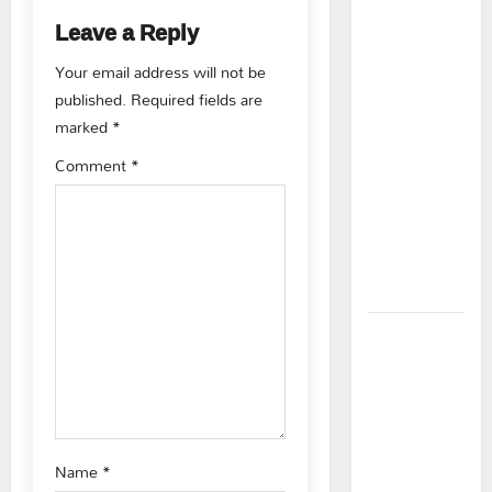
a
కూటమి
Leave a Reply
ప్రభుత్వం
v
Your email address will not be
ఎన్నికల
published.
Required fields are
ముందు
i
marked
*
విద్యార్థులకు
g
ఇచ్చిన
Comment
*
హామీలను
a
వెంటనే
అమలు
t
చేయాలి:
i
ఎస్ఎఫ్ఐ”
o
పీఆర్సీ
సమస్యల
n
పరిష్కారానికి
నల్ల
బ్యాడ్జీలతో
Name
*
ఉపాధ్యాయుల