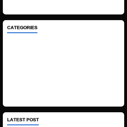
ahead. We focus on simplicity, elegant design and clean code.
CATEGORIES
Home
Sports
Politics
Technology
Fashion
Health
LATEST POST