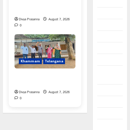
August 2025
వెంటనే అమలు చేయాలి:
ఎస్ఎఫ్ఐ”
July 2025
Divya Prasanna
August 7, 2026
June 2025
0
May 2025
April 2025
March 2025
Khammam
Telangana
September
పీఆర్సీ సమస్యల పరిష్కారానికి నల్ల
2024
బ్యాడ్జీలతో ఉపాధ్యాయుల నిరసన”
August 2024
Divya Prasanna
August 7, 2026
0
July 2024
June 2024
May 2024