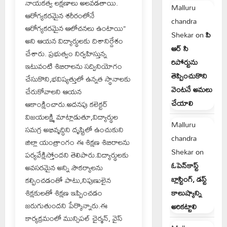
నాయకత్వ లక్షణాలు అలవడతాయి.
Malluru
ఆరోగ్యకరమైన శరీరంలోనే
chandra
ఆరోగ్యకరమైన ఆలోచనలు ఉంటాయి”
Shekar
on
పి
అని ఆయన విద్యార్థులకు దిశానిర్దేశం
ఆర్ సి
చేశారు. ప్రభుత్వం నిర్వహిస్తున్న
రిపోర్టును
ఇటువంటి శిబిరాలను సద్వినియోగం
తెప్పించుకొని
చేసుకొని,భవిష్యత్తులో ఉన్నత స్థానాలకు
వెంటనే అమలు
చేరుకోవాలని ఆయన
చేయాలి
ఆకాంక్షించారు.అదనపు కలెక్టర్
విజయలక్ష్మి మాట్లాడుతూ,విద్యార్థుల
Malluru
సమగ్ర అభివృద్ధిని దృష్టిలో ఉంచుకుని
chandra
జిల్లా యంత్రాంగం ఈ శిక్షణ శిబిరాలను
Shekar
on
పర్యవేక్షిస్తోందని తెలిపారు.విద్యార్థులకు
ఓపెన్‌కాస్ట్
అవసరమైన అన్ని సౌకర్యాలను
బ్లాస్టింగ్, డస్ట్
కల్పించడంతో పాటు,నిపుణులైన
కాలుష్యాన్ని
శిక్షకులతో శిక్షణ ఇప్పించడం
జరుగుతుందని పేర్కొన్నారు.ఈ
అరికట్టాలి
కార్యక్రమంలో మున్సిపల్ చైర్మన్, వైస్