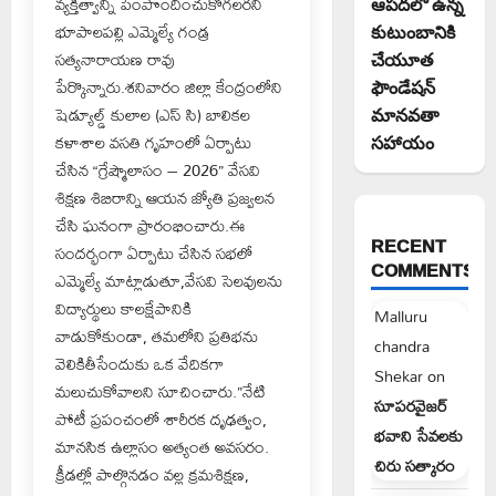
వ్యక్తిత్వాన్ని పెంపొందించుకోగలరని
ఆపదలో ఉన్న
భూపాలపల్లి ఎమ్మెల్యే గండ్ర
కుటుంబానికి
సత్యనారాయణ రావు
చేయూత
పేర్కొన్నారు.శనివారం జిల్లా కేంద్రంలోని
ఫౌండేషన్
షెడ్యూల్డ్ కులాల (ఎస్ సి) బాలికల
మానవతా
కళాశాల వసతి గృహంలో ఏర్పాటు
సహాయం
చేసిన “గ్రేష్మౌలాసం – 2026” వేసవి
శిక్షణ శిబిరాన్ని ఆయన జ్యోతి ప్రజ్వలన
చేసి ఘనంగా ప్రారంభించారు.ఈ
RECENT
సందర్భంగా ఏర్పాటు చేసిన సభలో
COMMENTS
ఎమ్మెల్యే మాట్లాడుతూ,వేసవి సెలవులను
విద్యార్థులు కాలక్షేపానికి
Malluru
వాడుకోకుండా, తమలోని ప్రతిభను
chandra
వెలికితీసేందుకు ఒక వేదికగా
Shekar
on
మలుచుకోవాలని సూచించారు.”నేటి
సూపరవైజర్
పోటీ ప్రపంచంలో శారీరక దృఢత్వం,
భవాని సేవలకు
మానసిక ఉల్లాసం అత్యంత అవసరం.
చిరు సత్కారం
క్రీడల్లో పాల్గొనడం వల్ల క్రమశిక్షణ,