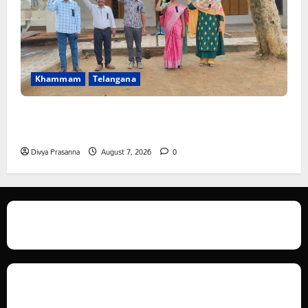
Khammam
Telangana
పీఆర్సీ సమస్యల పరిష్కారానికి నల్ల బ్యాడ్జీలతో ఉపాధ్యాయుల
నిరసన”
Divya Prasanna
August 7, 2026
0
We love WordPress and we are here to provide you with professional
looking WordPress themes so that you can take your website one step