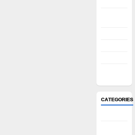
2022
October
2022
August 2022
July 2022
March 2022
February
2022
CATEGORIES
Anantapur
Andhra
Pradesh