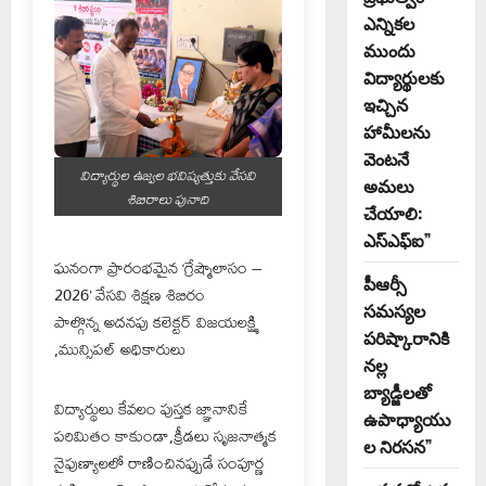
ఎన్నికల
ముందు
విద్యార్థులకు
ఇచ్చిన
హామీలను
వెంటనే
విద్యార్థుల ఉజ్వల భవిష్యత్తుకు వేసవి
అమలు
శిబిరాలు పునాది
చేయాలి:
ఎస్ఎఫ్ఐ”
ఘనంగా ప్రారంభమైన ‘గ్రేష్మౌలాసం –
పీఆర్సీ
2026’ వేసవి శిక్షణ శిబిరం
సమస్యల
పాల్గొన్న అదనపు కలెక్టర్ విజయలక్ష్మి
పరిష్కారానికి
,మున్సిపల్ అధికారులు
నల్ల
బ్యాడ్జీలతో
విద్యార్థులు కేవలం పుస్తక జ్ఞానానికే
ఉపాధ్యాయు
పరిమితం కాకుండా,క్రీడలు సృజనాత్మక
ల నిరసన”
నైపుణ్యాలలో రాణించినప్పుడే సంపూర్ణ