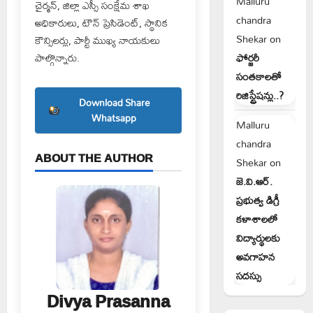
Malluru
చైర్మన్, జిల్లా ఎస్సీ సంక్షేమ శాఖ
chandra
అధికారులు, టౌన్ ప్రెసిడెంట్, స్థానిక
Shekar
on
కౌన్సిలర్లు, పార్టీ ముఖ్య నాయకులు
ఫోర్జరీ
పాల్గొన్నారు.
సంతకాలతో
రిజిస్ట్రేషన్లు..?
Download Share
Whatsapp
Malluru
chandra
ABOUT THE AUTHOR
Shekar
on
జె.వి.ఆర్.
ప్రభుత్వ డిగ్రీ
కళాశాలలో
విద్యార్థులకు
అవగాహన
సదస్సు
Divya Prasanna