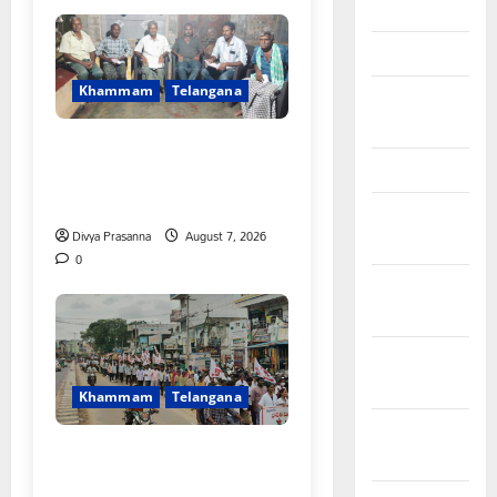
April 2026
March 2026
Khammam
Telangana
February
2026
FFS యాప్ విధానం రద్దు
January 2026
చేయాలి: మోరంపూడి
వెంకటేశ్వరరావు
December
Divya Prasanna
August 7, 2026
2025
0
November
2025
October
2025
Khammam
Telangana
September
కూటమి ప్రభుత్వం ఎన్నికల ముందు
2025
విద్యార్థులకు ఇచ్చిన హామీలను