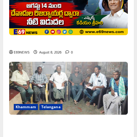
ఘనపూర్ రిజర్వాయర్ ఆయకట్టుకు పూర్తి స్థాయిలో సాగునీరు
E69NEWS
August 8, 2026
0
Khammam
Telangana
FFS యాప్ విధానం రద్దు చేయాలి: మోరంపూడి
వెంకటేశ్వరరావు