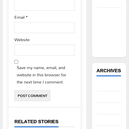
నిరసన”
ఆపదలో ఉన్న
Email
*
కుటుంబానికి
చేయూత
ఫౌండేషన్
Website
మానవతా
సహాయం
Save my name, email, and
ARCHIVES
website in this browser for
the next time I comment.
August 2026
July 2026
June 2026
May 2026
RELATED STORIES