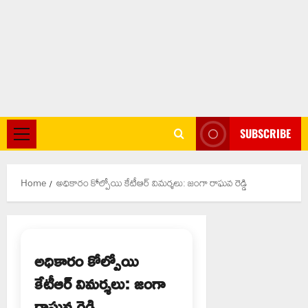
SUBSCRIBE
Primary
Menu
Home
అధికారం కోల్పోయి కేటీఆర్ విమర్శలు: జంగా రాఘవ రెడ్డి
అధికారం కోల్పోయి
కేటీఆర్ విమర్శలు: జంగా
రాఘవ రెడ్డి