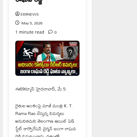
E69NEWS
May 5, 2026
0
1 minute read
ఈ69న్యూస్ హైదరాబాద్, మే 5:
రైతుల అంశంపై మాజీ మంత్రి K. T.
Rama Rao చేస్తున్న విమర్శలు
అనుచితమని తెలంగాణ ఆయిల్ ఫెడ్
స్టేట్ కార్పొరేషన్ చైర్మన్ జంగా రాఘవ
రెడ్డి విమర్శించారు. గతంలో