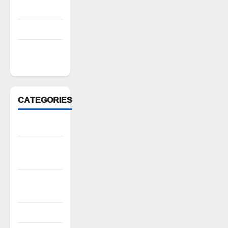
July 2022
March 2022
February
2022
CATEGORIES
Anantapur
Andhra
Pradesh
Bhadradri
Kothagudem
CableTV live