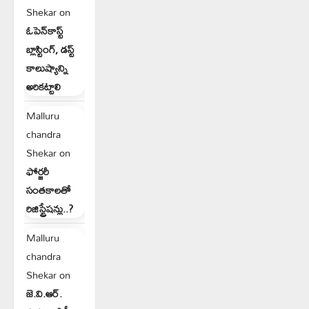
Shekar
on
ఓపెన్‌కాస్ట్
బ్లాస్టింగ్, డస్ట్
కాలుష్యాన్ని
అరికట్టాలి
Malluru
chandra
Shekar
on
ఫోర్జరీ
సంతకాలతో
రిజిస్ట్రేషన్లు..?
Malluru
chandra
Shekar
on
జె.వి.ఆర్.