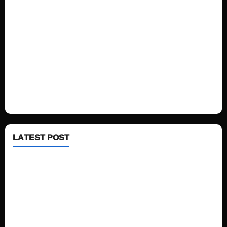
Sports
Politics
Technology
Fashion
Health
LATEST POST
See latest Trump and Biden polling of America
Electric trains in Ukrainian cities
A volcano is erupting again in Japan
A healthy diet is always better than dieting.