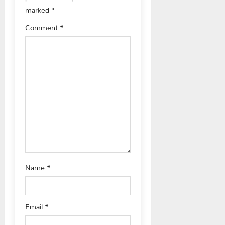
a
marked
*
t
Comment
*
i
o
n
Name
*
Email
*