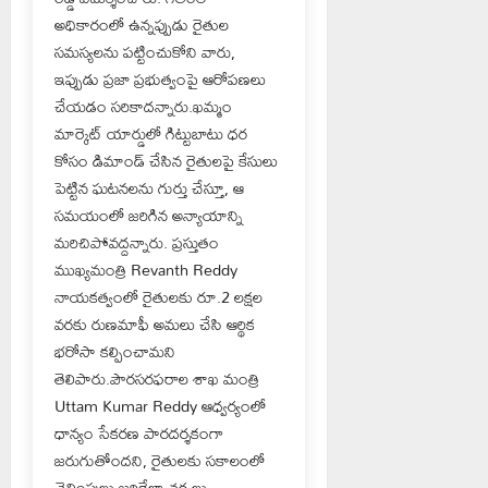
అధికారంలో ఉన్నప్పుడు రైతుల
సమస్యలను పట్టించుకోని వారు,
ఇప్పుడు ప్రజా ప్రభుత్వంపై ఆరోపణలు
చేయడం సరికాదన్నారు.ఖమ్మం
మార్కెట్ యార్డులో గిట్టుబాటు ధర
కోసం డిమాండ్ చేసిన రైతులపై కేసులు
పెట్టిన ఘటనలను గుర్తు చేస్తూ, ఆ
సమయంలో జరిగిన అన్యాయాన్ని
మరిచిపోవద్దన్నారు. ప్రస్తుతం
ముఖ్యమంత్రి Revanth Reddy
నాయకత్వంలో రైతులకు రూ.2 లక్షల
వరకు రుణమాఫీ అమలు చేసి ఆర్థిక
భరోసా కల్పించామని
తెలిపారు.పౌరసరఫరాల శాఖ మంత్రి
Uttam Kumar Reddy ఆధ్వర్యంలో
ధాన్యం సేకరణ పారదర్శకంగా
జరుగుతోందని, రైతులకు సకాలంలో
చెల్లింపులు జరిగేలా చర్యలు