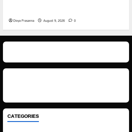
వరి సాగుకు బదులుగా ప్రత్యామ్నాయ పంటలపై రైతులు దృష్టి
సారించాలి
Divya Prasanna
August 9, 2026
0
We love WordPress and we are here to provide you with professional
looking WordPress themes so that you can take your website one step
ahead. We focus on simplicity, elegant design and clean code.
CATEGORIES
Home