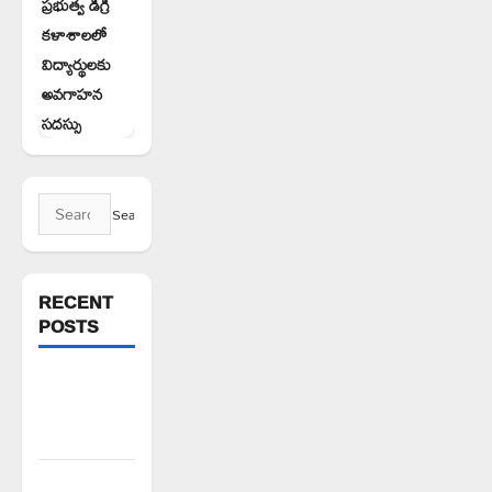
ప్రభుత్వ డిగ్రీ
కళాశాలలో
విద్యార్థులకు
అవగాహన
సదస్సు
Search
for:
RECENT
POSTS
ప్రజాస్వామ్యంలో
ప్రజలే
యజమానులు
అక్రమాలకు