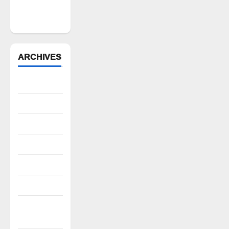
గీతా జ్ఞాన
యజ్ఞం
ARCHIVES
August 2026
July 2026
June 2026
May 2026
April 2026
March 2026
February
2026