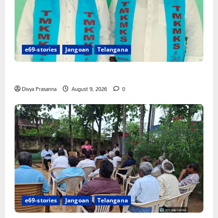
e69-stories
Jangoan
Telangana
నేటి జైల్‌భరో కార్యక్రమానికి మత్స్యకారుల సంపూర్ణ మద్దతు
Divya Prasanna
August 9, 2026
0
e69-stories
Jangoan
Telangana