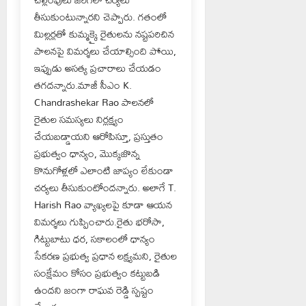
తీసుకుంటున్నారని చెప్పారు. గతంలో
మిల్లర్లతో కుమ్మక్కై రైతులను నష్టపరిచిన
పాలనపై విమర్శలు చేయాల్సింది పోయి,
ఇప్పుడు అసత్య ప్రచారాలు చేయడం
తగదన్నారు.మాజీ సీఎం K.
Chandrashekar Rao పాలనలో
రైతుల సమస్యలు నిర్లక్ష్యం
చేయబడ్డాయని ఆరోపిస్తూ, ప్రస్తుతం
ప్రభుత్వం ధాన్యం, మొక్కజొన్న
కొనుగోళ్లలో ఎలాంటి జాప్యం లేకుండా
చర్యలు తీసుకుంటోందన్నారు. అలాగే T.
Harish Rao వ్యాఖ్యలపై కూడా ఆయన
విమర్శలు గుప్పించారు.రైతు భరోసా,
గిట్టుబాటు ధర, సకాలంలో ధాన్యం
సేకరణ ప్రభుత్వ ప్రధాన లక్ష్యమని, రైతుల
సంక్షేమం కోసం ప్రభుత్వం కట్టుబడి
ఉందని జంగా రాఘవ రెడ్డి స్పష్టం