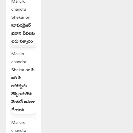
Malluru
chandra
Shekar
on
సూపరవైజర్
భవాని సేవలకు
చిరు సత్కారం
Malluru
chandra
Shekar
on
పి
ఆర్ సి
రిపోర్టును
తెప్పించుకొని
వెంటనే అమలు
చేయాలి
Malluru
chandra