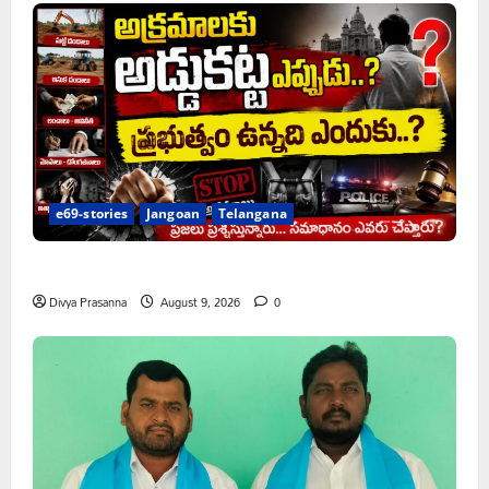
e69-stories
Jangoan
Telangana
అక్రమాలకు అడ్డుకట్ట ఎప్పుడు..?
Divya Prasanna
August 9, 2026
0