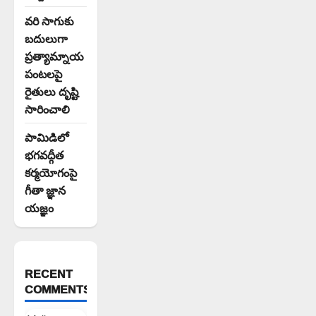
వరి సాగుకు
బదులుగా
ప్రత్యామ్నాయ
పంటలపై
రైతులు దృష్టి
సారించాలి
పామిడిలో
భగవద్గీత
కర్మయోగంపై
గీతా జ్ఞాన
యజ్ఞం
RECENT
COMMENTS