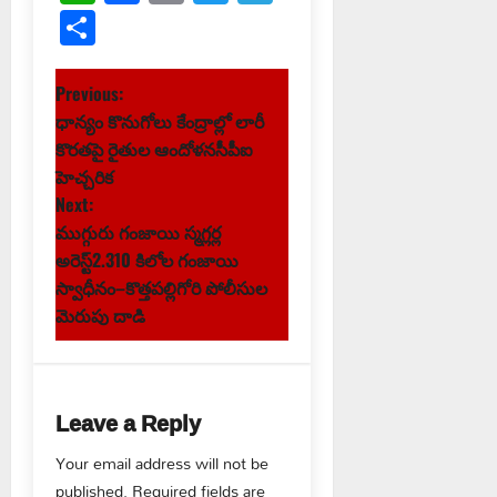
Link
Share
P
Previous:
ధాన్యం కొనుగోలు కేంద్రాల్లో లారీ
o
కొరతపై రైతుల ఆందోళనసీపీఐ
s
హెచ్చరిక
Next:
t
ముగ్గురు గంజాయి స్మగ్లర్ల
అరెస్ట్2.310 కిలోల గంజాయి
n
స్వాధీనం–కొత్తపల్లిగోరి పోలీసుల
మెరుపు దాడి
a
v
i
Leave a Reply
g
Your email address will not be
published.
Required fields are