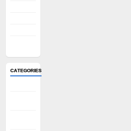
August 2022
July 2022
March 2022
February
2022
CATEGORIES
Anantapur
Andhra
Pradesh
Bhadradri
Kothagudem