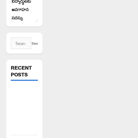
విద్యార్థులకు
అవగాహన
సదస్సు
Search
for:
RECENT
POSTS
వరి సాగుకు
బదులుగా
ప్రత్యామ్నాయ
పంటలపై
రైతులు దృష్టి
సారించాలి