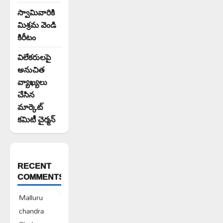
స్వామివారికి
మిశ్రమ వెండి
కిరీటం
విలేకరులపై
అనుచిత
వ్యాఖ్యలు
చేసిన
మార్కెట్
కమిటీ చైర్మన్‌
RECENT
COMMENTS
Malluru
chandra