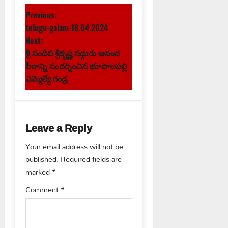
P
Previous:
telugu-galam-18.04.2024
o
Next:
s
శ్రీ సందీప శ్రీకృష్ణ సద్గురు ఆనంద
పీఠాన్ని సందర్శించిన భూపాలపల్లి
t
ఎమ్మెల్యే గండ్ర
n
a
Leave a Reply
v
Your email address will not be
published.
Required fields are
i
marked
*
g
Comment
*
a