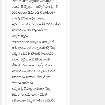
చేయగా టౌన్ ప్లానింగ్ సూపర్వైజర్
రమణి, ఔట్సోర్సింగ్ ఉద్యోగి ప్రసన్న 15,
000 లంచం డిమాండ్ చేయటంతో
కనకేష్ ఏసీబీ అధికారులను
ఆశ్రయించాడు. రంగంలోకి దిగిన ఏసీబీ
అధికారులు రెడ్ హ్యాండెడ్ గా
పట్టుకున్నారు.
చాలాకాలంగా పాల్వంచ మున్సిపల్,
తాసిల్దార్,ఇతర కార్యాలయాల్లో పెద్ద
ఎత్తున అవినీతి చోటుచేసుకుందని,
అలాగే పెద్ద ఎత్తున కొంతమంది
నేతలకు నజరానాలు ఇచ్చేందుకు
అధికారులు జనం ముక్కుపిండి మరి
మామూలు వసూలు చేస్తు నేతల
జేబులు,నింపారు.
చిన్నచిన్న చేపల్ని కాకుండా,పెద్ద
తిమింగలాలను కూడా ఏసీబీ
అధికారులు పట్టుకోవాల్సిన అవసరం