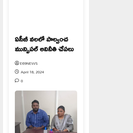
ఏసీబీ వలలో పాల్వంచ
మున్సిపల్ అవినీతి చేపలు
E69NEWS
April 18, 2024
0