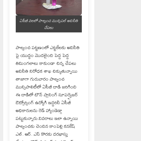
ఏసీబీ వలలో పాల్వంచ మున్సిపల్ అవినీతి
చేపలు
పాల్వంచ పట్టణంలో ఎట్టకేలకు అవినీతి
పై యుద్ధం మొదలైంది పెద్ద పెద్ద
తిమింగలాలు కాకుండా చిన్న చేపలు
అవినీతి నిరోధక శాఖ చిక్కుతున్నాయి
తాజాగా గురువారం పాల్వంచ
మున్సిపాలిటీలో ఏసీబీ దాడి జరిగింది
ఈ దాడిలో టౌన్ ప్లానింగ్ సూపర్వైజర్
ఔట్సోర్సింగ్ ఉద్యోగి ఇద్దరినీ ఏసీబీ
అధికారులను రెడ్ హ్యాండెడ్గా
పట్టుకున్నారు.వివరాలు ఇలా ఉన్నాయి
పాల్వంచకు చెందిన కాంపెల్లి కనకేష్
ఎల్. ఆర్. ఎస్ కొరకు దరఖాస్తు