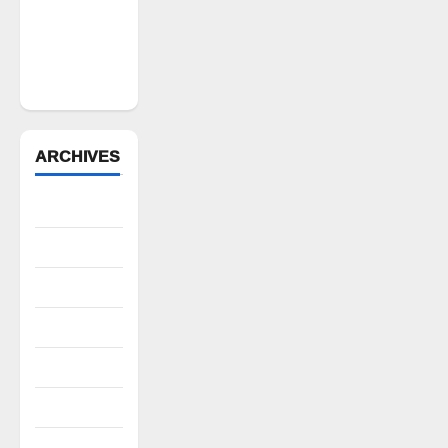
వ్యాఖ్యలు
చేసిన
మార్కెట్
కమిటీ చైర్మన్‌
ARCHIVES
August 2026
July 2026
June 2026
May 2026
April 2026
March 2026
February