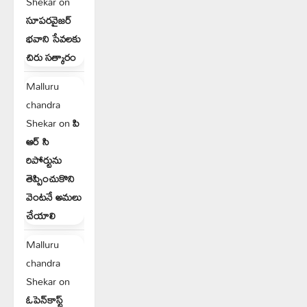
Shekar
on
సూపరవైజర్
భవాని సేవలకు
చిరు సత్కారం
Malluru
chandra
Shekar
on
పి
ఆర్ సి
రిపోర్టును
తెప్పించుకొని
వెంటనే అమలు
చేయాలి
Malluru
chandra
Shekar
on
ఓపెన్‌కాస్ట్