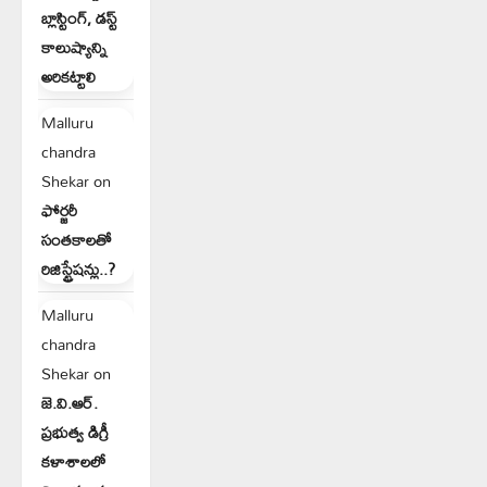
బ్లాస్టింగ్, డస్ట్
కాలుష్యాన్ని
అరికట్టాలి
Malluru
chandra
Shekar
on
ఫోర్జరీ
సంతకాలతో
రిజిస్ట్రేషన్లు..?
Malluru
chandra
Shekar
on
జె.వి.ఆర్.
ప్రభుత్వ డిగ్రీ
కళాశాలలో