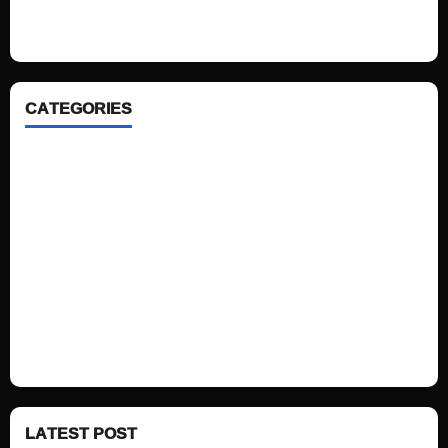
ahead. We focus on simplicity, elegant design and clean code.
CATEGORIES
Home
Sports
Politics
Technology
Fashion
Health
LATEST POST