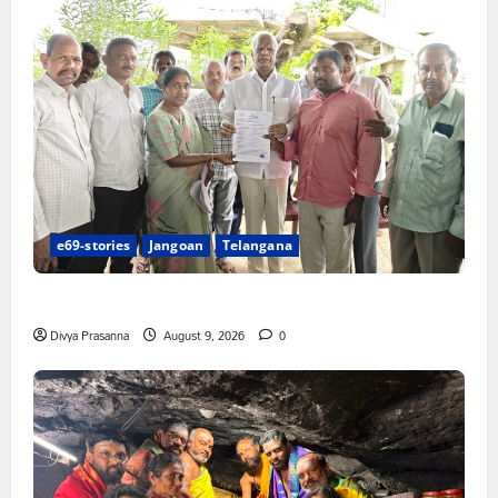
e69-stories
Jangoan
Telangana
చేయూత పెన్షన్ దరఖాస్తు కేంద్రం ప్రారంభం
Divya Prasanna
August 9, 2026
0