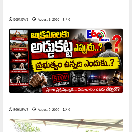
వరి సాగుకు బదులుగా ప్రత్యామ్నాయ పంటలపై రైతులు దృష్టి
సారించాలి
E69NEWS
August 9, 2026
0
అక్రమాలకు అడ్డుకట్ట ఎప్పుడు..? ప్రభుత్వం ఉన్నది ఎందుకు..?
E69NEWS
August 9, 2026
0