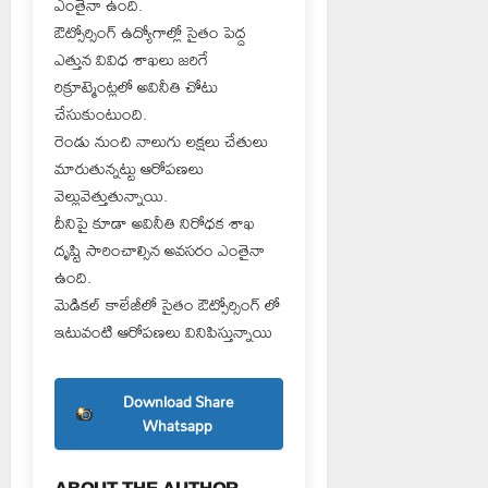
ఎంతైనా ఉంది.
ఔట్సోర్సింగ్ ఉద్యోగాల్లో సైతం పెద్ద
ఎత్తున వివిధ శాఖలు జరిగే
రిక్రూట్మెంట్లలో అవినీతి చోటు
చేసుకుంటుంది.
రెండు నుంచి నాలుగు లక్షలు చేతులు
మారుతున్నట్టు ఆరోపణలు
వెల్లువెత్తుతున్నాయి.
దీనిపై కూడా అవినీతి నిరోధక శాఖ
దృష్టి సారించాల్సిన అవసరం ఎంతైనా
ఉంది.
మెడికల్ కాలేజీలో సైతం ఔట్సోర్సింగ్ లో
ఇటువంటి ఆరోపణలు వినిపిస్తున్నాయి
Download Share
Whatsapp