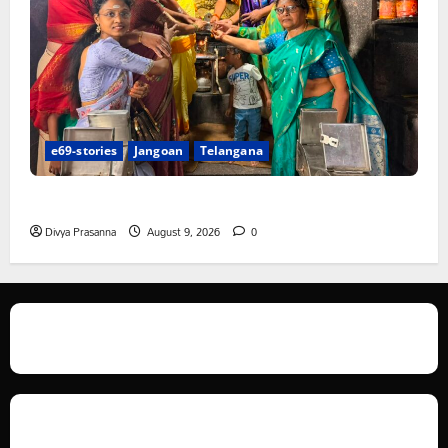
e69-stories
Jangoan
Telangana
స్వామివారికి మిశ్రమ వెండి కిరీటం
Divya Prasanna
August 9, 2026
0
We love WordPress and we are here to provide you with professional
looking WordPress themes so that you can take your website one step