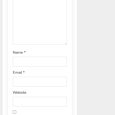
t
i
o
n
Name
*
Email
*
Website