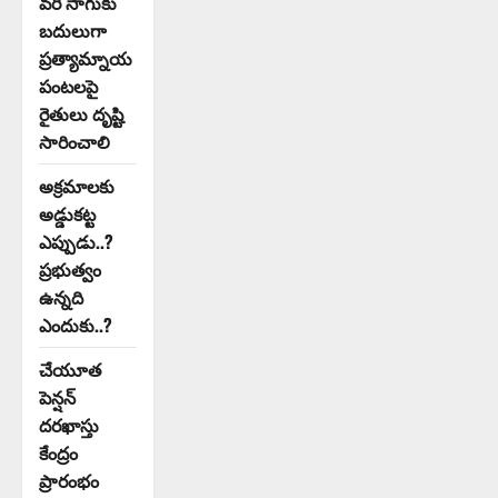
వరి సాగుకు
బదులుగా
ప్రత్యామ్నాయ
పంటలపై
రైతులు దృష్టి
సారించాలి
అక్రమాలకు
అడ్డుకట్ట
ఎప్పుడు..?
ప్రభుత్వం
ఉన్నది
ఎందుకు..?
చేయూత
పెన్షన్
దరఖాస్తు
కేంద్రం
ప్రారంభం