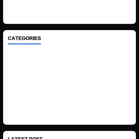
looking WordPress themes so that you can take your website one step
ahead. We focus on simplicity, elegant design and clean code.
CATEGORIES
Home
Sports
Politics
Technology
Fashion
Health
LATEST POST