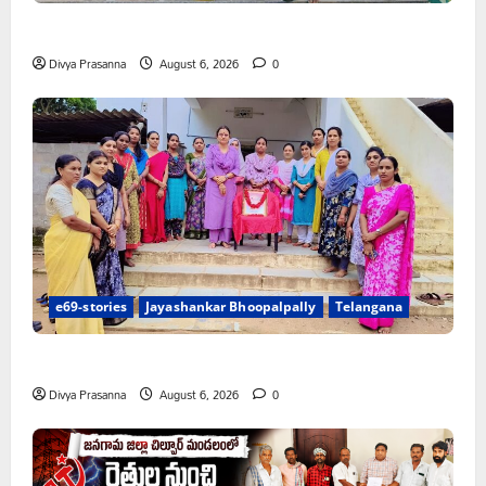
చలో ఐటీడీఏ ఏటూరునాగారం ముట్టడికి శంఖారావం
Divya Prasanna
August 6, 2026
0
e69-stories
Jayashankar Bhoopalpally
Telangana
ప్రొఫెసర్ జయశంకర్ కు ఘన నివాళి
Divya Prasanna
August 6, 2026
0