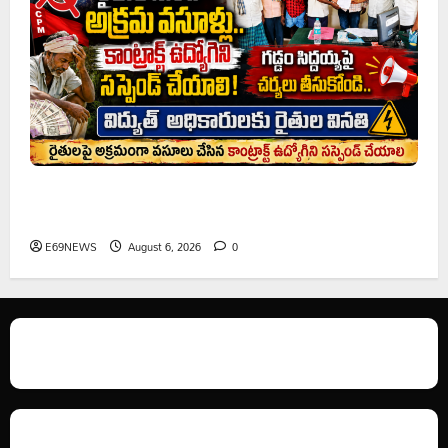
రైతుల నుంచి అక్రమ వసూళ్లు.. కాంట్రాక్ట్ ఉద్యోగిని సస్పెండ్
చేయాలని సీపీఎం డిమాండ్
E69NEWS
August 6, 2026
0
We love WordPress and we are here to provide you with professional