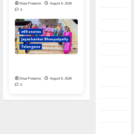
August 2025
Divya Prasanna
August 6, 2026
0
July 2025
June 2025
e69-stories
May 2025
Jayashankar Bhoopalpally
Telangana
April 2025
ప్రొఫెసర్ జయశంకర్ కు ఘన
March 2025
నివాళి
September
Divya Prasanna
August 6, 2026
2024
0
August 2024
July 2024
June 2024
May 2024