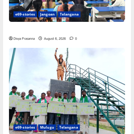
e69-stories
Jangoan
Telangana
పిఆర్ టియు మండల అధ్యక్షులుగా గీరెడ్డి ప్రమోద్ రెడ్డి
Divya Prasanna
August 6, 2026
0
e69-stories
Mulugu
Telangana