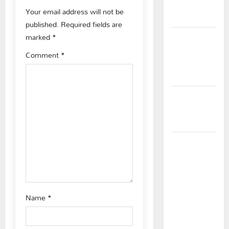
v
గీరెడ్డి ప్రమోద్
Your email address will not be
రెడ్డి
published.
Required fields are
i
marked
*
చలో ఐటీడీఏ
g
ఏటూరునాగారం
Comment
*
ముట్టడికి
a
శంఖారావం
t
ప్రొఫెసర్
జయశంకర్ కు
i
ఘన నివాళి
o
రైతుల నుంచి
n
అక్రమ
వసూళ్లు..
కాంట్రాక్ట్
ఉద్యోగిని
Name
*
సస్పెండ్
చేయాలని