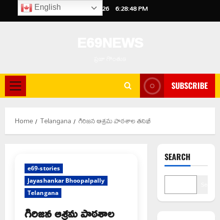
Skip
August 6, 2026
6:28:49 PM
English
to
content
E69NEWS
ప్రజా గొంతుక
SUBSCRIBE
Primary
Menu
Home
Telangana
గిరిజన ఆశ్రమ పాఠశాల తనిఖీ
SEARCH
e69-stories
Jayashankar Bhoopalpally
Search
Telangana
గిరిజన ఆశ్రమ పాఠశాల