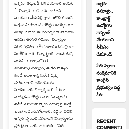
ఒక్కరూ కట్టుబడి పనిచేయాలని ఆయన
అక్రమ
పేర్కొన్నారు.బుధవారం కాటారం
వసూళ్లు..
మండలం మేడిపల్లి గ్రామంలోని గిరిజన
కాంట్రాక్ట్
ఆశ్రమ పాఠశాలను కలెక్టర్ ఆకస్మికంగా
ఉద్యోగిని
తనిఖీ చేశారు.ఈ సందర్భంగా పాఠశాల
సస్పెండ్
ఆవరణ,తరగతి గదులు, విద్యార్థుల
చేయాలని
వసతి గృహాలు,భోజనశాలను సమగ్రంగా
సీపీఎం
పరిశీలించారు.విద్యార్థులకు అందుతున్న
డిమాండ్
సదుపాయాలు,మౌలిక
పేద వర్గాల
వసతులు,పరిశుభ్రత, ఆహార నాణ్యత
సంక్షేమానికి
వంటి అంశాలపై ప్రత్యేక దృష్టి
కాంగ్రెస్
సారించాలని అధికారులకు
ప్రభుత్వం పెద్ద
సూచించారు.విద్యార్థులతో నేరుగా
పీట
మాట్లాడిన కలెక్టర్ వారి సమస్యలను
అడిగి తెలుసుకున్నారు.చదువుపై ఆసక్తి
పెంపొందించుకోవాలని, శ్రద్ధగా చదివి
ఉన్నత స్థాయికి ఎదగాలని విద్యార్థులను
RECENT
ప్రోత్సహించారు.అనంతరం వసతి
COMMENTS