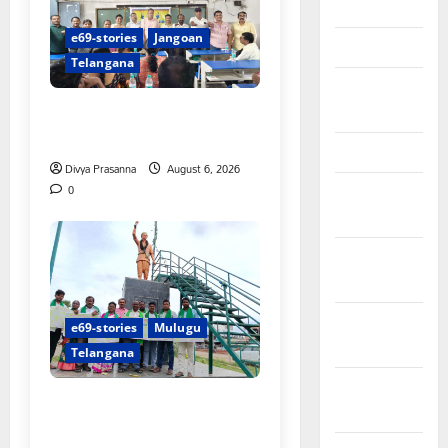
April 2026
e69-stories
Jangoan
March 2026
Telangana
February
పిఆర్ టియు మండల అధ్యక్షులుగా
2026
గీరెడ్డి ప్రమోద్ రెడ్డి
January 2026
Divya Prasanna
August 6, 2026
0
December
2025
November
2025
October
e69-stories
Mulugu
2025
Telangana
September
చలో ఐటీడీఏ ఏటూరునాగారం
2025
ముట్టడికి శంఖారావం