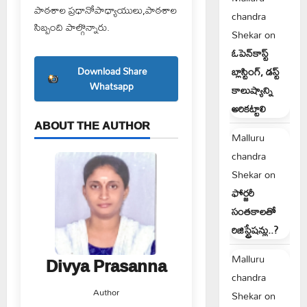
పాఠశాల ప్రధానోపాధ్యాయులు,పాఠశాల
chandra
సిబ్బంది పాల్గొన్నారు.
Shekar
on
ఓపెన్‌కాస్ట్
బ్లాస్టింగ్, డస్ట్
Download Share
Whatsapp
కాలుష్యాన్ని
అరికట్టాలి
ABOUT THE AUTHOR
Malluru
chandra
Shekar
on
ఫోర్జరీ
సంతకాలతో
రిజిస్ట్రేషన్లు..?
Malluru
Divya Prasanna
chandra
Author
Shekar
on