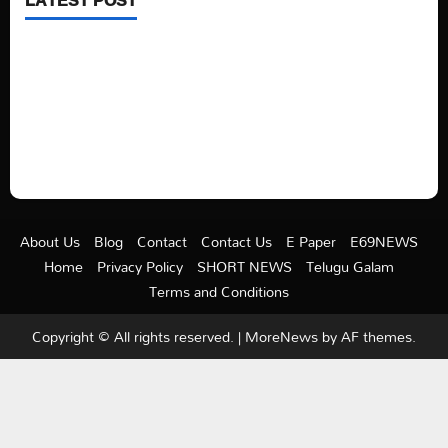
See latest Trump and Biden polling of America
Electric trains in Ukrainian cities
A volcano is erupting again in Japan
A healthy diet is always better than dieting.
About Us
Blog
Contact
Contact Us
E Paper
E69NEWS
Home
Privacy Policy
SHORT NEWS
Telugu Galam
Terms and Conditions
Copyright © All rights reserved.
|
MoreNews
by AF themes.