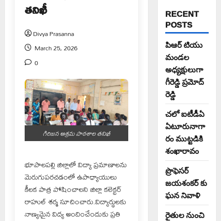
తనిఖీ
RECENT
POSTS
Divya Prasanna
పిఆర్ టియు
March 25, 2026
మండల
0
అధ్యక్షులుగా
గీరెడ్డి ప్రమోద్
రెడ్డి
చలో ఐటీడీఏ
ఏటూరునాగా
గిరిజన ఆశ్రమ పాఠశాల తనిఖీ
రం ముట్టడికి
శంఖారావం
భూపాలపల్లి జిల్లాలో విద్యా ప్రమాణాలను
ప్రొఫెసర్
మెరుగుపరచడంలో ఉపాధ్యాయులు
జయశంకర్ కు
కీలక పాత్ర పోషించాలని జిల్లా కలెక్టర్
ఘన నివాళి
రాహుల్ శర్మ సూచించారు.విద్యార్థులకు
నాణ్యమైన విద్య అందించేందుకు ప్రతి
రైతుల నుంచి