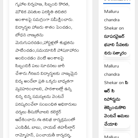
గృహాల నిర్వహణ, సిబ్బంది కొరత,
Malluru
మౌలిక వసతుల పరిస్థితి తదితర
అంశాలపై సమగ్రంగా సమీక్షించారు.
chandra
విద్యార్థుల హాజరు శాతం పెంచడం,
Shekar
on
బోధన నాణ్యతను
సూపరవైజర్
మెరుగుపరచడం,హాస్టళ్లలో శుభ్రతను
భవాని సేవలకు
పాటించడం,సమయానికి పోషకాహారం
చిరు సత్కారం
అందించడం వంటి అంశాలపై
సిబ్బందికి పలు సూచనలు జారీ
Malluru
చేశారు.గిరిజన విద్యార్థులకు నాణ్యమైన
chandra
విద్య అందేలా ప్రతి ఒక్కరు బాధ్యతగా
Shekar
on
పి
వ్యవహరించాలని, పాఠశాలల్లో ఉన్న
ఆర్ సి
చిన్న చిన్న సమస్యలను వెంటనే
రిపోర్టును
పరిష్కరించేలా సంబంధిత అధికారులు
తెప్పించుకొని
చర్యలు తీసుకోవాలని కలెక్టర్
వెంటనే అమలు
ఆదేశించారు.ఈ తనిఖీ కార్యక్రమంలో
చేయాలి
ఎంపిడిఓ బాబు, నాయబ్ తహసీల్దార్
రామ్మోహన్, పంచాయతీ కార్యదర్శి,
Malluru