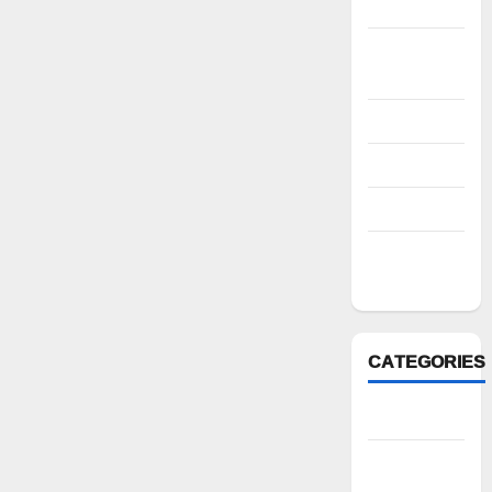
2022
October
2022
August 2022
July 2022
March 2022
February
2022
CATEGORIES
Anantapur
Andhra
Pradesh