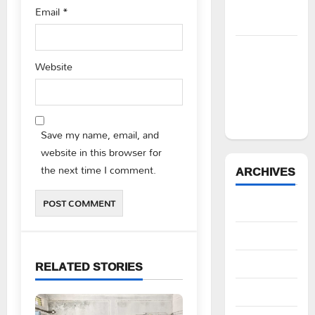
సీపీఎం
Email
*
డిమాండ్
పేద వర్గాల
Website
సంక్షేమానికి
కాంగ్రెస్
ప్రభుత్వం పెద్ద
పీట
Save my name, email, and
website in this browser for
the next time I comment.
ARCHIVES
August 2026
July 2026
June 2026
RELATED STORIES
May 2026